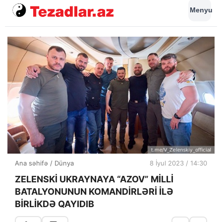
Menyu
Ana səhifə
/
Dünya
8 İyul 2023 / 14:30
ZELENSKİ UKRAYNAYA “AZOV” MİLLİ
BATALYONUNUN KOMANDİRLƏRİ İLƏ
BİRLİKDƏ QAYIDIB