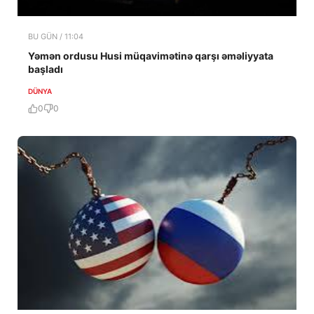
BU GÜN / 11:04
Yəmən ordusu Husi müqavimətinə qarşı əməliyyata
başladı
DÜNYA
0
0