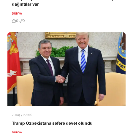
dağıntılar var
DÜNYA
0
0
7 Avq / 23:59
Tramp Özbəkistana səfərə dəvət olundu
DÜNYA