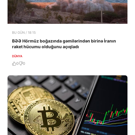
BU GÜN / 18:15
BƏƏ Hörmüz boğazında gəmilərindən birinə İranın
raket hücumu olduğunu açıqladı
DÜNYA
0
0