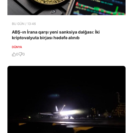
BU GÜN / 13:46
ABŞ-ın İrana qarşı yeni sanksiya dalğası: İki
kriptovalyuta birjası hədəfə alınıb
DÜNYA
0
0