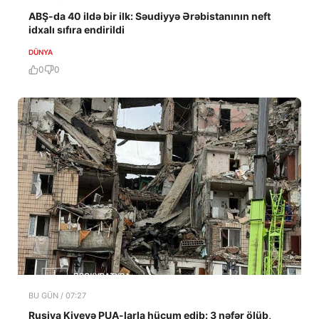
ABŞ-da 40 ildə bir ilk: Səudiyyə Ərəbistanının neft
idxalı sıfıra endirildi
DÜNYA
0
0
BU GÜN / 07:27
Rusiya Kiyevə PUA-larla hücum edib: 3 nəfər ölüb,