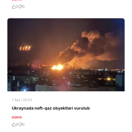
0
0
7 Avq / 20:53
Ukraynada neft-qaz obyektləri vurulub
DÜNYA
0
0