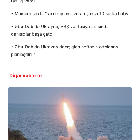
razılıq verdi
• Məmura saxta “fəxri diplom” verən şəxsə 10 sutka həbs
• Əbu-Dabidə Ukrayna, ABŞ və Rusiya arasında
danışıqlar başa çatdı
• Əbu-Dabidə Ukrayna danışıqları həftənin ortalarına
planlaşdırılır
Digər xəbərlər