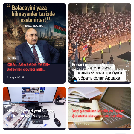
MEDİA
İQBAL AĞAZADƏ YAZIR-
Erməni polisi stadionda
Səfəvilər dövləti milli
separatçı “Artsax”ın bayrağını
dövlətdirmi?
müsadirə etdi və…
8 Avq • 08:51
8 Avq • 08:39
MEDİA
MEDİA
Media Reyestri yeni Şuraya
Yeni yaradılan Media və Yayım
verildi – onlayn və çap
Şurasına əlavə olaraq bu hüquq
mediasını nə gözləyir?
və vəzifələr də verilib
7 Avq • 15:14
7 Avq • 14:38