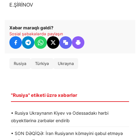
E.ŞİRİNOV
Xəbər maraqlı gəldi?
Sosial şəbəkələrdə paylaşın
Rusiya
Türkiyə
Ukrayna
"Rusiya" etiketi üzrə xəbərlər
• Rusiya Ukraynanın Kiyev və Odessadakı hərbi
obyektlərinə zərbələr endirib
• SON DƏQİQƏ: İran Rusiyanın köməyini qəbul etməyə