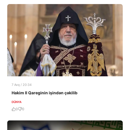
7 Avq / 20:34
Hakim II Qareginin işindən çəkilib
DÜNYA
0
0