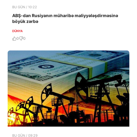
BU GÜN / 10:22
ABŞ-dan Rusiyanın müharibə maliyyələşdirməsinə
böyük zərbə
DÜNYA
0
0
BU GÜN / 09:29