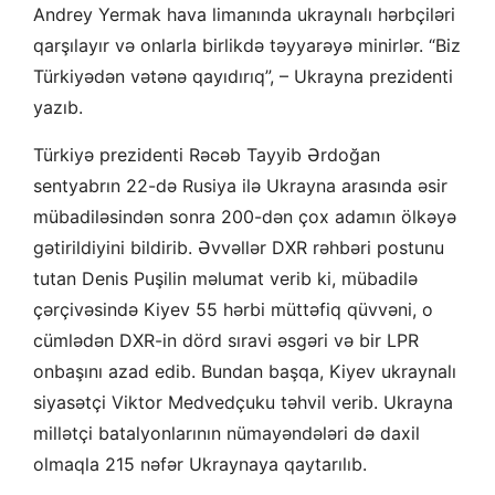
Andrey Yermak hava limanında ukraynalı hərbçiləri
qarşılayır və onlarla birlikdə təyyarəyə minirlər. “Biz
Türkiyədən vətənə qayıdırıq”, – Ukrayna prezidenti
yazıb.
Türkiyə prezidenti Rəcəb Tayyib Ərdoğan
sentyabrın 22-də Rusiya ilə Ukrayna arasında əsir
mübadiləsindən sonra 200-dən çox adamın ölkəyə
gətirildiyini bildirib. Əvvəllər DXR rəhbəri postunu
tutan Denis Puşilin məlumat verib ki, mübadilə
çərçivəsində Kiyev 55 hərbi müttəfiq qüvvəni, o
cümlədən DXR-in dörd sıravi əsgəri və bir LPR
onbaşını azad edib. Bundan başqa, Kiyev ukraynalı
siyasətçi Viktor Medvedçuku təhvil verib. Ukrayna
millətçi batalyonlarının nümayəndələri də daxil
olmaqla 215 nəfər Ukraynaya qaytarılıb.