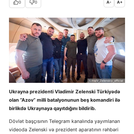
0
0
A-
A+
Ukrayna prezidenti Vladimir Zelenski Türkiyədə
olan “Azov” milli batalyonunun beş komandiri ilə
birlikdə Ukraynaya qayıtdığını bildirib.
Dövlət başçısının Telegram kanalında yayımlanan
videoda Zelenski və prezident aparatının rəhbəri