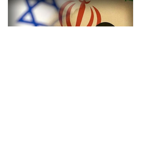
7 Avq / 19:47
İranda rejimi devirmək planı iflasa uğradı! İsraildə bir
çox Mossad rəsmisi işdən çıxarıldı
DÜNYA
0
0