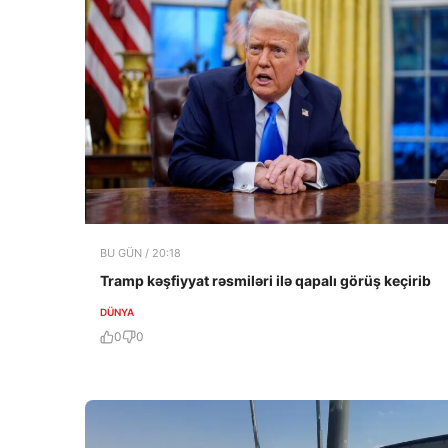
BU GÜN / 20:18
Tramp kəşfiyyat rəsmiləri ilə qapalı görüş keçirib
DÜNYA
0
0