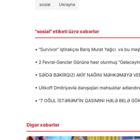
sosial
Ukrayna
"sosial" etiketi üzrə xəbərlər
• “Survivor” iştirakçısı Barış Murat Yağcı və bu mə
• 2 Fevral-Gənclər Gününə həsr olunmuş “Gələcəyin gə
• SƏİDƏ BƏKİRQIZI AKİF NAĞINI MƏHKƏMƏYƏ VER
• Uitkoff Dmitriyevlə danışıqları məhsuldar adlandır
• “7 OĞUL İSTƏRƏM”İN QASIMINI HƏLƏ BELƏ GÖ
Digər xəbərlər