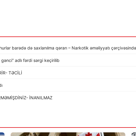
şhurlar barədə də saxlanılma qərarı – Narkotik əməliyyatı çərçivəsind
nci” adlı fərdi sərgi keçirilib
İR- TƏCİLİ
dı
RMƏMİŞDİNİZ- İNANILMAZ