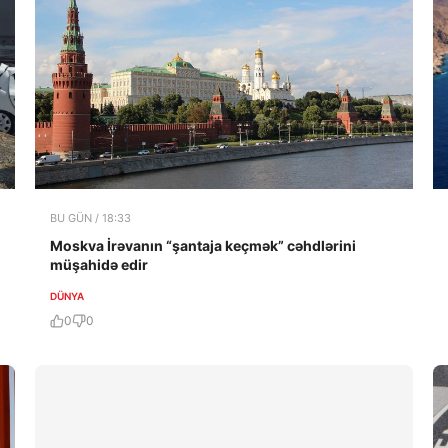
BU GÜN / 18:33
Moskva İrəvanın “şantaja keçmək” cəhdlərini
müşahidə edir
DÜNYA
0
0