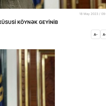
18 May 2023 / 09
XÜSUSİ KÖYNƏK GEYİNİB
A-
A