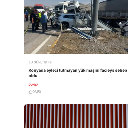
BU GÜN / 18:48
Konyada əyləci tutmayan yük maşını faciəyə səbəb
oldu
DÜNYA
0
0