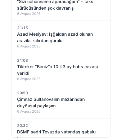
“Sizi cəhənnəmə aparacağam” – taksi
sürücüsündən şok davranış
6 Avqust 2026
21:15
Azad Məsiyev: İşğaldan azad olunan
ərazilər sıfırdan qurulur
6 Avqust 2026
21:08
Tiktoker “Bəniz”ə 10 il 3 ay həbs cəzası
verildi
6 Avqust 2026
20:50
Çimnaz Sultanovanın məzarından
duyğusal paylaşım
6 Avqust 2026
20:32
DSMF sədri Tovuzda vətəndaş qəbulu
keçirəcək