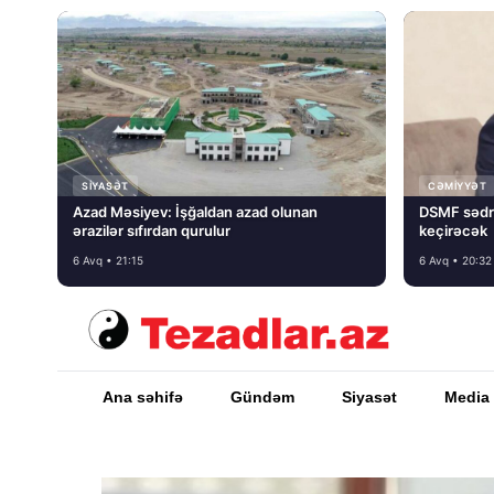
SIYASƏT
CƏMIYYƏT
Azad Məsiyev: İşğaldan azad olunan
DSMF sədr
ərazilər sıfırdan qurulur
keçirəcək
6 Avq • 21:15
6 Avq • 20:32
Ana səhifə
Gündəm
Siyasət
Media