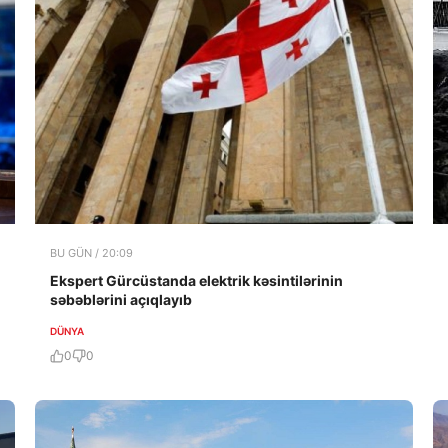
BU GÜN / 20:09
Ekspert Gürcüstanda elektrik kəsintilərinin
səbəblərini açıqlayıb
DÜNYA
0
0