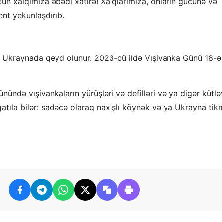
ütün xalqımıza əbədi xatirə! Xalqlarımıza, onların gücünə və
ent yekunlaşdırıb.
 Ukraynada qeyd olunur. 2023-cü ildə Vışivanka Günü 18-ə
ündə vışivankaların yürüşləri və defilləri və ya digər kütlə
qatıla bilər: sadəcə olaraq naxışlı köynək və ya Ukrayna tik