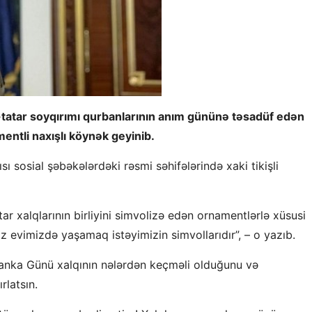
-tatar soyqırımı qurbanlarının anım gününə təsadüf edən
entli naxışlı köynək geyinib.
sı sosial şəbəkələrdəki rəsmi səhifələrində xaki tikişli
 xalqlarının birliyini simvolizə edən ornamentlərlə xüsusi
 evimizdə yaşamaq istəyimizin simvollarıdır”, – o yazıb.
ivanka Günü xalqının nələrdən keçməli olduğunu və
rlatsın.