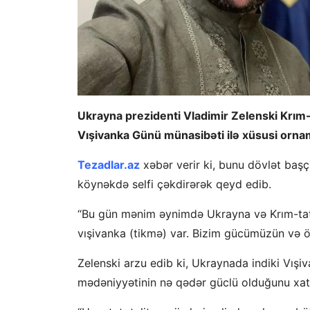
Ukrayna prezidenti Vladimir Zelenski Krım
Vışivanka Günü münasibəti ilə xüsusi ornam
Tezadlar.az
xəbər verir ki, bunu dövlət başçı
köynəkdə selfi çəkdirərək qeyd edib.
“Bu gün mənim əynimdə Ukrayna və Krım-tatar
vışivanka (tikmə) var. Bizim gücümüzün və öz
Zelenski arzu edib ki, Ukraynada indiki Vış
mədəniyyətinin nə qədər güclü olduğunu xatı