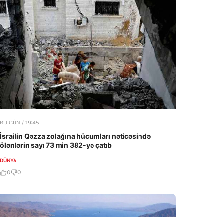
BU GÜN / 19:45
İsrailin Qəzza zolağına hücumları nəticəsində
ölənlərin sayı 73 min 382-yə çatıb
DÜNYA
0
0