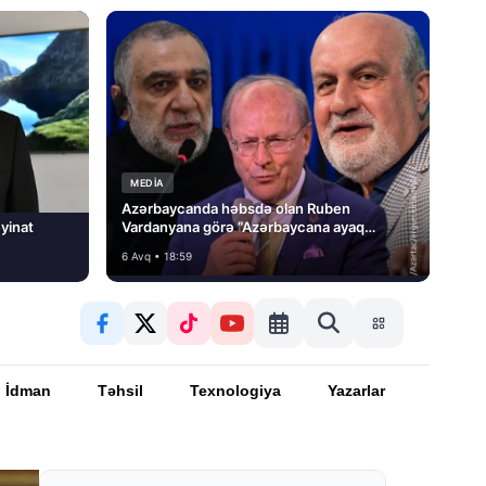
MEDİA
Azərbaycanda həbsdə olan Ruben
yinat
Vardanyana görə “Azərbaycana ayaq
basmayacağını” dedi və…
6 Avq • 18:59
İdman
Təhsil
Texnologiya
Yazarlar