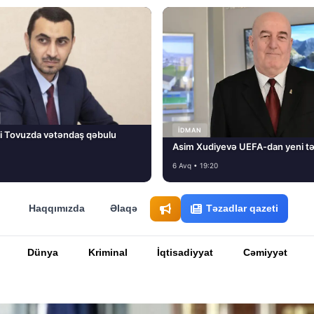
İDMAN
i Tovuzda vətəndaş qəbulu
Asim Xudiyevə UEFA-dan yeni tə
6 Avq • 19:20
Haqqımızda
Əlaqə
Təzadlar qazeti
Dünya
Kriminal
İqtisadiyyat
Cəmiyyət