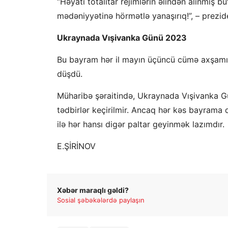
“Həyatı totalitar rejimlərin əlindən alınmış b
mədəniyyətinə hörmətlə yanaşırıq!”, – prezid
Ukraynada Vışivanka Günü 2023
Bu bayram hər il mayın üçüncü cümə axşamı
düşdü.
Müharibə şəraitində, Ukraynada Vışivanka Gün
tədbirlər keçirilmir. Ancaq hər kəs bayrama 
ilə hər hansı digər paltar geyinmək lazımdır.
E.ŞİRİNOV
Xəbər maraqlı gəldi?
Sosial şəbəkələrdə paylaşın