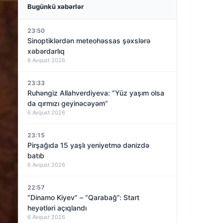
Bugünkü xəbərlər
23:50
Sinoptiklərdən meteohəssas şəxslərə
xəbərdarlıq
6 Avqust 2026
23:33
Ruhəngiz Allahverdiyeva: “Yüz yaşım olsa
da qırmızı geyinəcəyəm”
6 Avqust 2026
23:15
Pirşağıda 15 yaşlı yeniyetmə dənizdə
batıb
6 Avqust 2026
22:57
“Dinamo Kiyev” – “Qarabağ”: Start
heyətləri açıqlandı
6 Avqust 2026