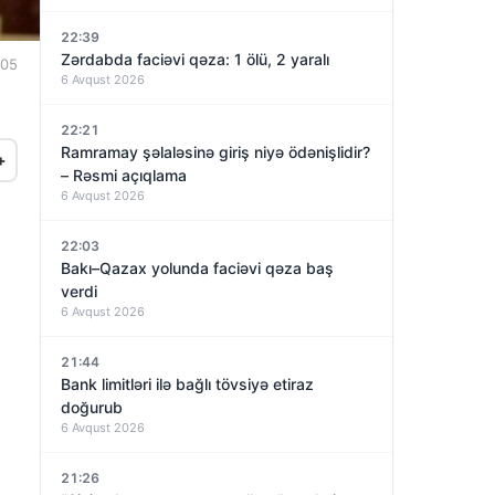
22:39
Zərdabda faciəvi qəza: 1 ölü, 2 yaralı
:05
6 Avqust 2026
22:21
Ramramay şəlaləsinə giriş niyə ödənişlidir?
+
– Rəsmi açıqlama
6 Avqust 2026
22:03
Bakı–Qazax yolunda faciəvi qəza baş
verdi
6 Avqust 2026
21:44
Bank limitləri ilə bağlı tövsiyə etiraz
doğurub
6 Avqust 2026
21:26