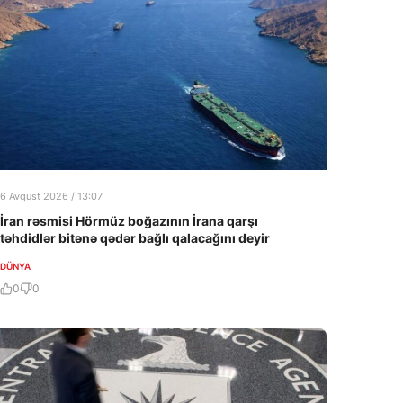
6 Avqust 2026 / 13:07
İran rəsmisi Hörmüz boğazının İrana qarşı
təhdidlər bitənə qədər bağlı qalacağını deyir
DÜNYA
0
0