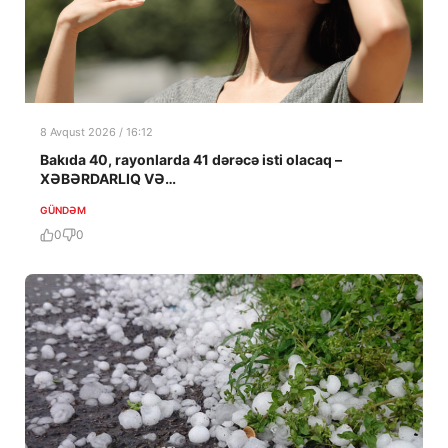
8 Avqust 2026 / 16:12
Bakıda 40, rayonlarda 41 dərəcə isti olacaq –
XƏBƏRDARLIQ VƏ…
GÜNDƏM
0
0