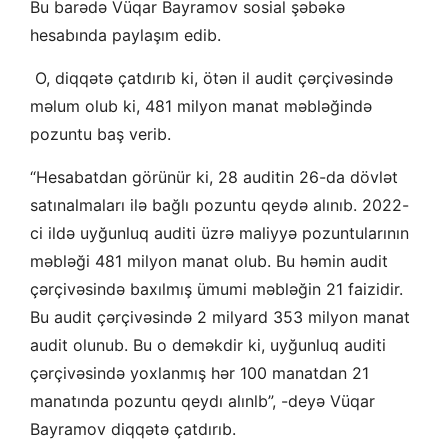
Bu barədə Vüqar Bayramov sosial şəbəkə
hesabında paylaşım edib.
O, diqqətə çatdırıb ki, ötən il audit çərçivəsində
məlum olub ki, 481 milyon manat məbləğində
pozuntu baş verib.
“Hesabatdan görünür ki, 28 auditin 26-da dövlət
satınalmaları ilə bağlı pozuntu qeydə alınıb. 2022-
ci ildə uyğunluq auditi üzrə maliyyə pozuntularının
məbləği 481 milyon manat olub. Bu həmin audit
çərçivəsində baxılmış ümumi məbləğin 21 faizidir.
Bu audit çərçivəsində 2 milyard 353 milyon manat
audit olunub. Bu o deməkdir ki, uyğunluq auditi
çərçivəsində yoxlanmış hər 100 manatdan 21
manatında pozuntu qeydı alınlb”, -deyə Vüqar
Bayramov diqqətə çatdırıb.