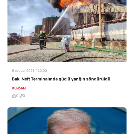
9 Avqust 2026 / 20:00
Bakı Neft Terminalında güclü yanğın söndürüldü
GÜNDƏM
0
0