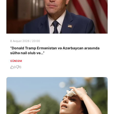
8 Avqust 2026 / 20:00
“Donald Tramp Ermənistan və Azərbaycan arasında
sülhə nail olub və…”
GÜNDƏM
0
0