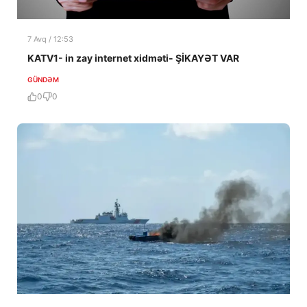
7 Avq / 12:53
KATV1- in zay internet xidməti- ŞİKAYƏT VAR
GÜNDƏM
0
0