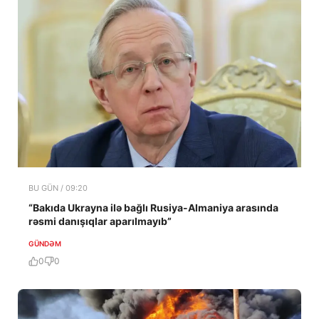
BU GÜN / 09:20
“Bakıda Ukrayna ilə bağlı Rusiya-Almaniya arasında
rəsmi danışıqlar aparılmayıb”
GÜNDƏM
0
0