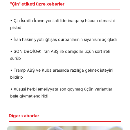
"Çin" etiketi üzrə xəbərlər
• Çin İsrailin İranın yeni ali liderinə qarşı hücum etməsini
pislədi
• İran hakimiyyəti iğtişaş qurbanlarının siyahısını açıqladı
• SON DƏQİQƏ: İran ABŞ ilə danışıqlar üçün şərt irəli
sürüb
• Tramp ABŞ və Kuba arasında razılığa gəlmək istəyini
bildirib
• Xüsusi hərbi əməliyyata son qoymaq üçün variantlar
belə qiymətləndirildi
Digər xəbərlər