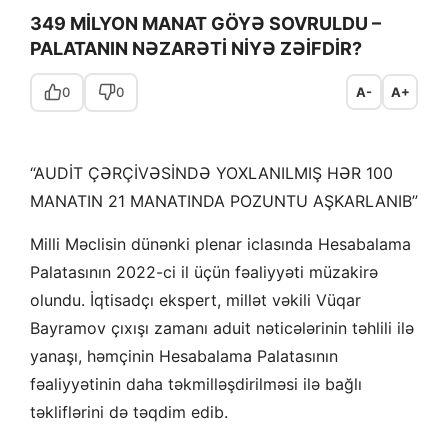
349 MİLYON MANAT GÖYƏ SOVRULDU –
PALATANIN NƏZARƏTİ NİYƏ ZƏİFDİR?
0
0
A-
A+
“AUDİT ÇƏRÇİVƏSİNDƏ YOXLANILMIŞ HƏR 100
MANATIN 21 MANATINDA POZUNTU AŞKARLANIB”
Milli Məclisin dünənki plenar iclasında Hesabalama
Palatasının 2022-ci il üçün fəaliyyəti müzakirə
olundu. İqtisadçı ekspert, millət vəkili Vüqar
Bayramov çıxışı zamanı aduit nəticələrinin təhlili ilə
yanaşı, həmçinin Hesabalama Palatasının
fəaliyyətinin daha təkmilləşdirilməsi ilə bağlı
təkliflərini də təqdim edib.