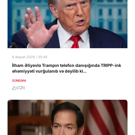
8 Avqust 2026 / 20:44
İlham Əliyevlə Trampın telefon danışığında TRIPP-ink
əhəmiyyəti vurğulanıb və deyilib ki…
GÜNDƏM
0
0