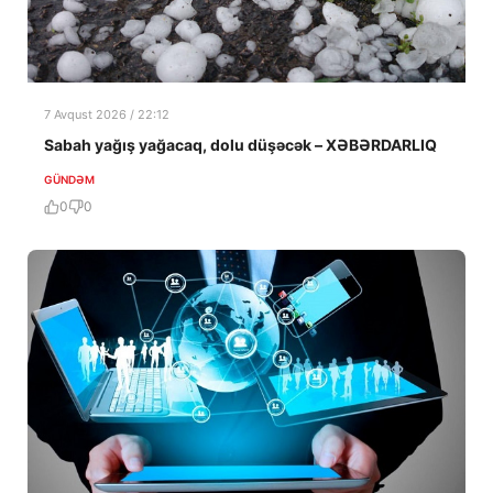
7 Avqust 2026 / 22:12
Sabah yağış yağacaq, dolu düşəcək – XƏBƏRDARLIQ
GÜNDƏM
0
0