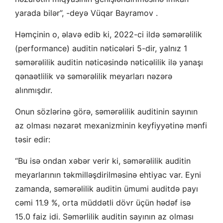
yarada bilər”, -deyə Vüqar Bayramov .
Həmçinin o, əlavə edib ki, 2022-ci ildə səmərəlilik
(performance) auditin nəticələri 5-dir, yalnız 1
səmərəlilik auditin nəticəsində nəticəlilik ilə yanaşı
qənaətlilik və səmərəlilik meyarları nəzərə
alınmışdır.
Onun sözlərinə görə, səmərəlilik auditinin sayının
az olması nəzarət mexanizminin keyfiyyətinə mənfi
təsir edir:
“Bu isə ondan xəbər verir ki, səmərəlilik auditin
meyarlarının təkmilləşdirilməsinə ehtiyac var. Eyni
zamanda, səmərəlilik auditin ümumi auditdə payı
cəmi 11.9 %, orta müddətli dövr üçün hədəf isə
15.0 faiz idi. Səmərlilik auditin sayının az olması