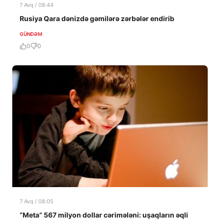
7 Avq / 08:44
Rusiya Qara dənizdə gəmilərə zərbələr endirib
GÜNDƏM
0
0
7 Avq / 08:05
“Meta” 567 milyon dollar cərimələni: uşaqların əqli