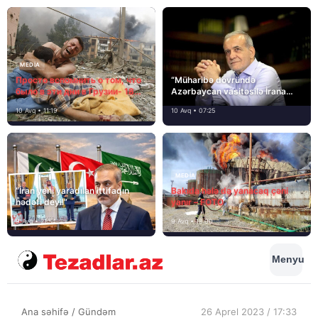
MEDİA
Просто вспомнить о том, что
“Müharibə dövründə
было в эти дни в Грузии- 18
Azərbaycan vasitəsilə İrana
лет назад, 8 августа 2008
yardım və dəstək göstərilib”
10 Avq • 11:19
10 Avq • 07:25
года…
MEDİA
“İran yeni yaradılan ittifaqın
Bakıda hələ də yanacaq çəni
hədəfi deyil”
yanır – FOTO
9 Avq • 21:54
9 Avq • 18:00
Menyu
Ana səhifə
/
Gündəm
26 Aprel 2023 / 17:33