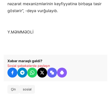
nəzarət mexanizmlərinin keyfiyyətinə birbaşa təsir
göstərir”, -deyə vurğulayıb.
Y.MƏMMƏDLİ
Xəbər maraqlı gəldi?
Sosial şəbəkələrdə paylaşın
Çin
sosial