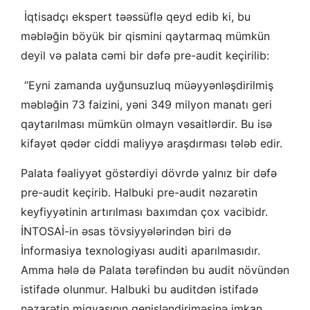
İqtisadçı ekspert təəssüflə qeyd edib ki, bu
məbləğin böyük bir qismini qaytarmaq mümkün
deyil və palata cəmi bir dəfə pre-audit keçirilib:
“Eyni zamanda uyğunsuzluq müəyyənləşdirilmiş
məbləğin 73 faizini, yəni 349 milyon manatı geri
qaytarılması mümkün olmayn vəsaitlərdir. Bu isə
kifayət qədər ciddi maliyyə araşdırması tələb edir.
Palata fəaliyyət göstərdiyi dövrdə yalnız bir dəfə
pre-audit keçirib. Halbuki pre-audit nəzarətin
keyfiyyətinin artırılması baxımdan çox vacibidr.
İNTOSAİ-in əsas tövsiyyələrindən biri də
İnformasiya texnologiyası auditi aparılmasıdır.
Amma hələ də Palata tərəfindən bu audit növündən
istifadə olunmur. Halbuki bu auditdən istifadə
nəzarətin miqyasının genişləndiriməsinə imkan