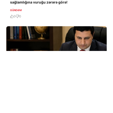
sağlamlığına vuruğu zərərə görə!
GÜNDƏM
0
0
6 Avq / 18:34
Moskva Azərbaycan XİN rəhbərinin Ukrayna səfərinə
necə baxır?