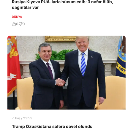
Rusiya Kiyevə PUA-larla hücum edib: 3 nəfər ölüb,
dağıntılar var
DÜNYA
0
0
7 Avq / 23:59
Tramp Özbəkistana səfərə dəvət olundu