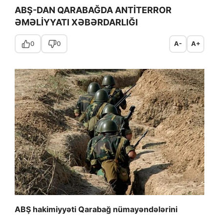
ABŞ-DAN QARABAĞDA ANTİTERROR
ƏMƏLİYYATI XƏBƏRDARLIĞI
0
0
A-
A+
ABŞ hakimiyyəti Qarabağ nümayəndələrini