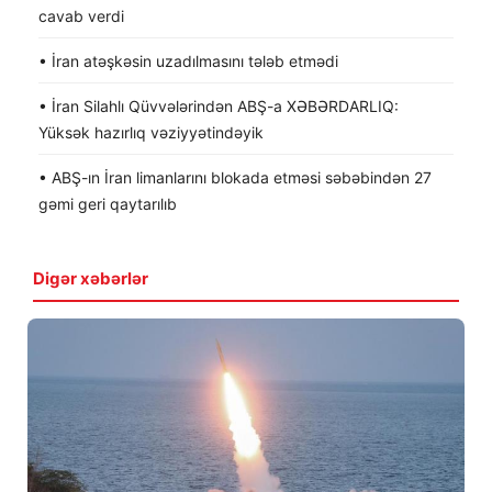
cavab verdi
• İran atəşkəsin uzadılmasını tələb etmədi
• İran Silahlı Qüvvələrindən ABŞ-a XƏBƏRDARLIQ:
Yüksək hazırlıq vəziyyətindəyik
• ABŞ-ın İran limanlarını blokada etməsi səbəbindən 27
gəmi geri qaytarılıb
Digər xəbərlər