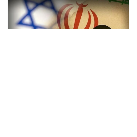
7 Avq / 19:47
İranda rejimi devirmək planı iflasa uğradı! İsraildə bir
çox Mossad rəsmisi işdən çıxarıldı
DÜNYA
0
0