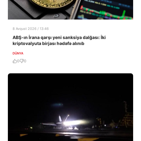
8 Avqust 2026 / 13:46
ABŞ-ın İrana qarşı yeni sanksiya dalğası: İki
kriptovalyuta birjası hədəfə alınıb
DÜNYA
0
0