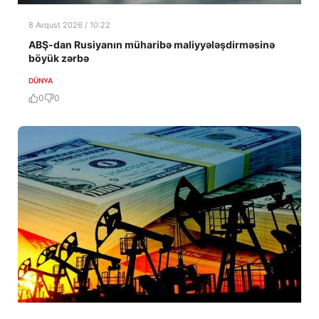
8 Avqust 2026 / 10:22
ABŞ-dan Rusiyanın müharibə maliyyələşdirməsinə
böyük zərbə
DÜNYA
0
0