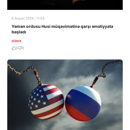
8 Avqust 2026 / 11:04
Yəmən ordusu Husi müqavimətinə qarşı əməliyyata
başladı
DÜNYA
0
0