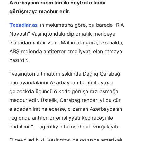
Azərbaycan rəsmiləri ilə neytral ölkədə
görüşməyə məcbur edir.
Tezadlar.az
-ın məlumatına görə, bu barədə “RİA
Novosti” Vaşinqtondakı diplomatik mənbəyə
istinadən xəbər verir. Məlumata görə, əks halda,
ABŞ regionda antiterror əməliyyatı elan etməyə
hazırdır.
“Vaşinqton ultimatum şəklində Dağlıq Qarabağ
nümayəndələrini Azərbaycan tərəfi ilə yaxın
gələcəkdə üçüncü ölkədə görüşə razılaşmağa
məcbur edir. Üstəlik, Qarabağ rəhbərliyi bu cür
əlaqədən imtina edərsə, o zaman Azərbaycanın
regionda antiterror əməliyyatı keçirəcəyi ilə
hədələnir”, – agentliyin həmsöhbəti vurğulayıb.
O qeyd edib ki, Vaşinqton da görüşdə amerikalı