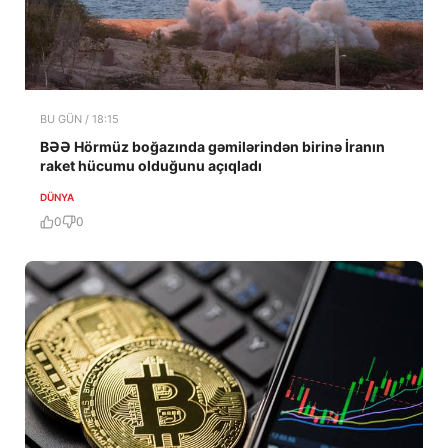
BU GÜN / 18:15
BƏƏ Hörmüz boğazında gəmilərindən birinə İranın
raket hücumu olduğunu açıqladı
DÜNYA
0
0