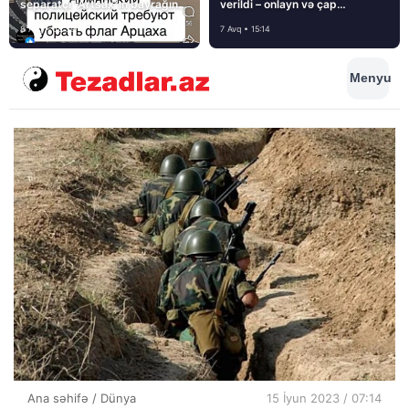
separatçı “Artsax”ın bayrağını
verildi – onlayn və çap
müsadirə etdi və…
mediasını nə gözləyir?
8 Avq • 08:39
7 Avq • 15:14
Menyu
Ana səhifə
/
Dünya
15 İyun 2023 / 07:14