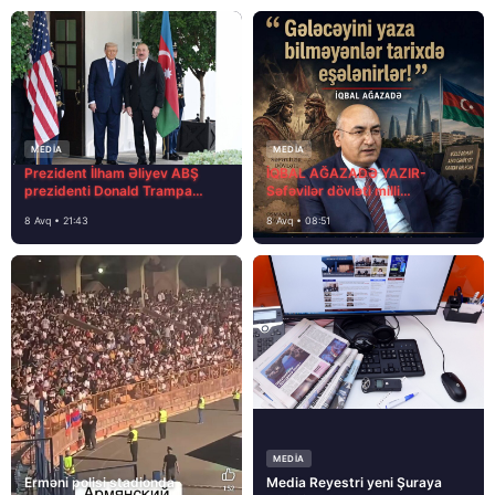
MEDİA
MEDİA
Prezident İlham Əliyev ABŞ
İQBAL AĞAZADƏ YAZIR-
prezidenti Donald Trampa
Səfəvilər dövləti milli
məktubunda yazıb ki…
dövlətdirmi?
8 Avq • 21:43
8 Avq • 08:51
MEDİA
Erməni polisi stadionda
Media Reyestri yeni Şuraya