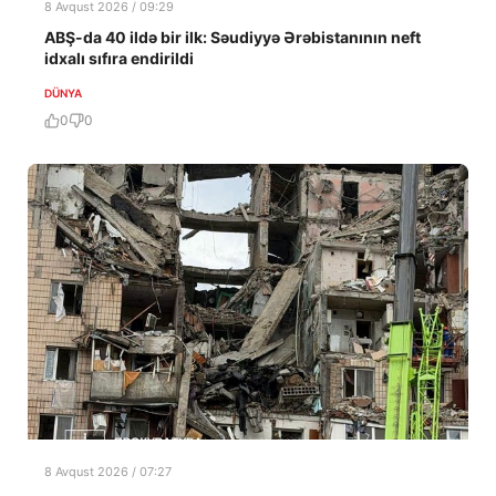
8 Avqust 2026 / 09:29
ABŞ-da 40 ildə bir ilk: Səudiyyə Ərəbistanının neft
idxalı sıfıra endirildi
DÜNYA
0
0
8 Avqust 2026 / 07:27