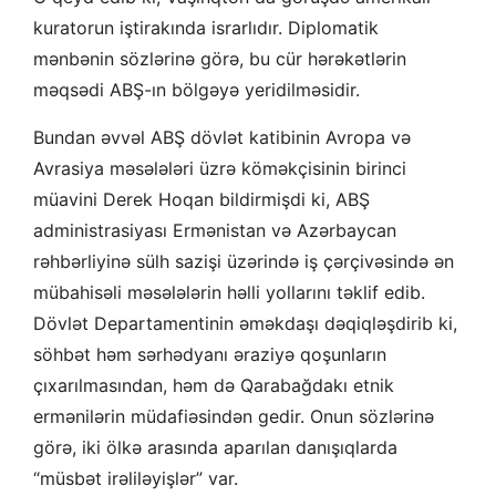
kuratorun iştirakında israrlıdır. Diplomatik
mənbənin sözlərinə görə, bu cür hərəkətlərin
məqsədi ABŞ-ın bölgəyə yeridilməsidir.
Bundan əvvəl ABŞ dövlət katibinin Avropa və
Avrasiya məsələləri üzrə köməkçisinin birinci
müavini Derek Hoqan bildirmişdi ki, ABŞ
administrasiyası Ermənistan və Azərbaycan
rəhbərliyinə sülh sazişi üzərində iş çərçivəsində ən
mübahisəli məsələlərin həlli yollarını təklif edib.
Dövlət Departamentinin əməkdaşı dəqiqləşdirib ki,
söhbət həm sərhədyanı əraziyə qoşunların
çıxarılmasından, həm də Qarabağdakı etnik
ermənilərin müdafiəsindən gedir. Onun sözlərinə
görə, iki ölkə arasında aparılan danışıqlarda
“müsbət irəliləyişlər” var.