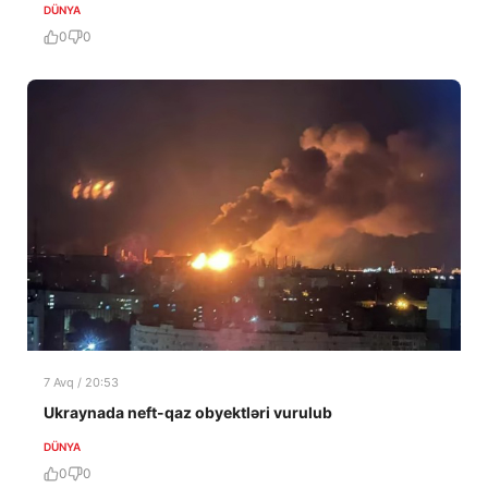
DÜNYA
0
0
7 Avq / 20:53
Ukraynada neft-qaz obyektləri vurulub
DÜNYA
0
0