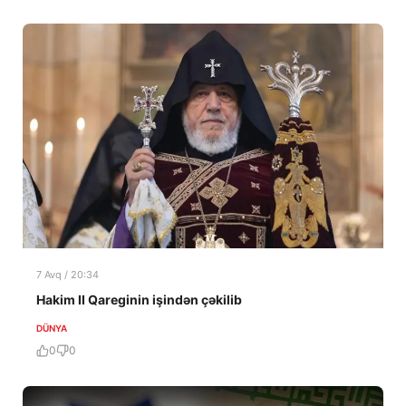
7 Avq / 20:34
Hakim II Qareginin işindən çəkilib
DÜNYA
0
0