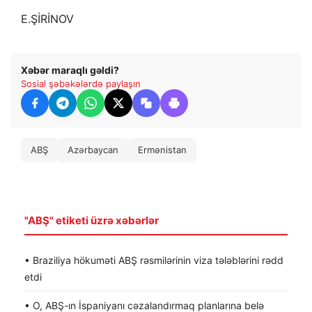
E.ŞİRİNOV
Xəbər maraqlı gəldi?
Sosial şəbəkələrdə paylaşın
ABŞ
Azərbaycan
Ermənistan
"ABŞ" etiketi üzrə xəbərlər
• Braziliya hökuməti ABŞ rəsmilərinin viza tələblərini rədd
etdi
• O, ABŞ-ın İspaniyanı cəzalandırmaq planlarına belə