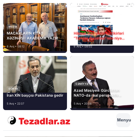
MEDİA
MACARLARIN KİTAB
Hikmət Hacıyevin bu fikirləri
XƏZİNƏSİ- AKADEMİK YAZIR
“Türkiye Gazetesi”ndə niyə
təhrif edilib?
6 Avq • 08:12
6 Avq • 08:02
CƏMIYYƏT
DÜNYA
Azad Məsiyev: Gürcüstan
İran XİN başçısı Pakistana gedir
NATO-da real perspektiv
görmür
5 Avq • 22:37
5 Avq • 20:08
Menyu