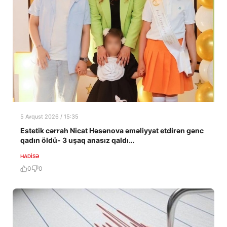
5 Avqust 2026 / 15:35
Estetik cərrah Nicat Həsənova əməliyyat etdirən gənc
qadın öldü- 3 uşaq anasız qaldı…
HADISƏ
0
0