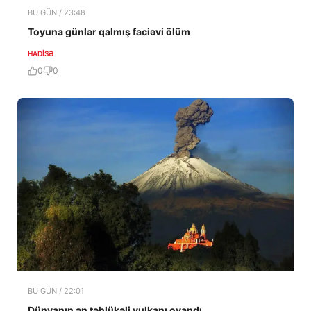
BU GÜN / 23:48
Toyuna günlər qalmış faciəvi ölüm
HADISƏ
0
0
BU GÜN / 22:01
Dünyanın ən təhlükəli vulkanı oyandı