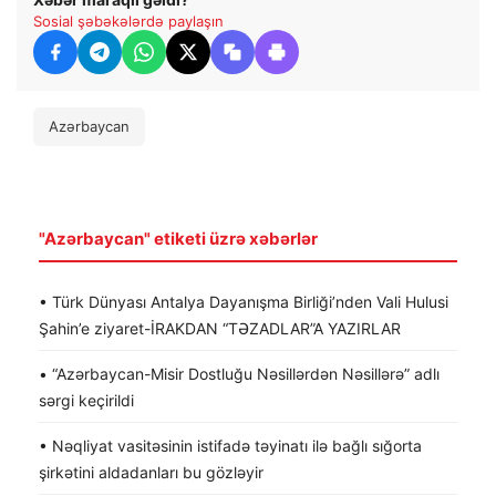
Sosial şəbəkələrdə paylaşın
Azərbaycan
"Azərbaycan" etiketi üzrə xəbərlər
• Türk Dünyası Antalya Dayanışma Birliği’nden Vali Hulusi
Şahin’e ziyaret-İRAKDAN “TƏZADLAR”A YAZIRLAR
• “Azərbaycan-Misir Dostluğu Nəsillərdən Nəsillərə” adlı
sərgi keçirildi
• Nəqliyat vasitəsinin istifadə təyinatı ilə bağlı sığorta
şirkətini aldadanları bu gözləyir