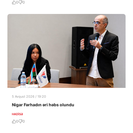
0
0
5 Avqust 2026 / 19:20
Nigar Fərhadın əri həbs olundu
HADISƏ
0
0