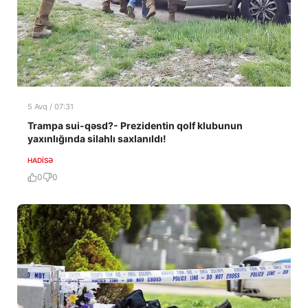
5 Avq / 07:31
Trampa sui-qəsd?- Prezidentin qolf klubunun
yaxınlığında silahlı saxlanıldı!
HADISƏ
0
0