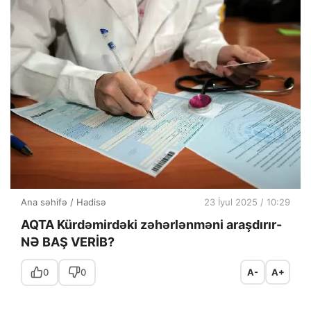
Ana səhifə
/
Hadisə
23 İyul 2025 / 10:29
AQTA Kürdəmirdəki zəhərlənməni araşdırır-
NƏ BAŞ VERİB?
0
0
A-
A+