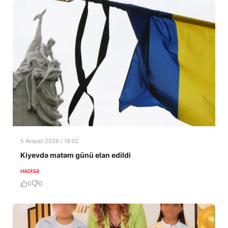
5 Avqust 2026 / 19:02
Kiyevdə matəm günü elan edildi
HADISƏ
0
0