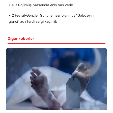
• Qızıl-gümüş bazarında eniş baş verib
• 2 Fevral-Gənclər Gününə həsr olunmuş “Gələcəyin
gənci” adlı fərdi sərgi keçirilib
Digər xəbərlər