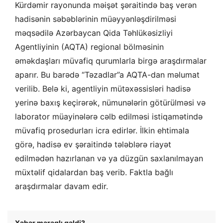
Kürdəmir rayonunda məişət şəraitində baş verən
hadisənin səbəblərinin müəyyənləşdirilməsi
məqsədilə Azərbaycan Qida Təhlükəsizliyi
Agentliyinin (AQTA) regional bölməsinin
əməkdaşları müvafiq qurumlarla birgə araşdırmalar
aparır. Bu barədə “Təzadlar”a AQTA-dan məlumat
verilib. Belə ki, agentliyin mütəxəssisləri hadisə
yerinə baxış keçirərək, nümunələrin götürülməsi və
laborator müayinələrə cəlb edilməsi istiqamətində
müvafiq prosedurları icra edirlər. İlkin ehtimala
görə, hadisə ev şəraitində tələblərə riayət
edilmədən hazırlanan və ya düzgün saxlanılmayan
müxtəlif qidalardan baş verib. Faktla bağlı
araşdırmalar davam edir.
Xəbər maraqlı gəldi?