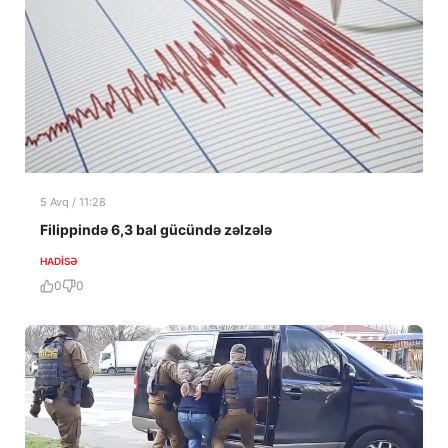
5 Avq / 11:28
Filippində 6,3 bal gücündə zəlzələ
HADISƏ
0
0