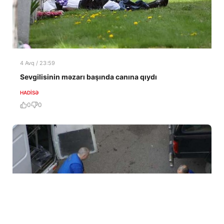
4 Avq / 23:59
Sevgilisinin məzarı başında canına qıydı
HADISƏ
0
0