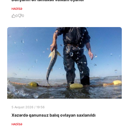
HADISƏ
0
0
5 Avqust 2026 / 19:56
Xəzərdə qanunsuz balıq ovlayan saxlanıldı
HADISƏ