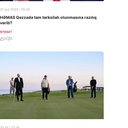
31 İyul 2026 / 05:50
HƏMAS Qəzzada tam tərksilah olunmasına razılıq
verib?
SIYASƏT
0
0
30 İyl / 22:14