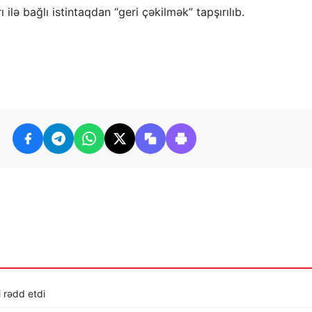
 ilə bağlı istintaqdan “geri çəkilmək” tapşırılıb.
i rədd etdi