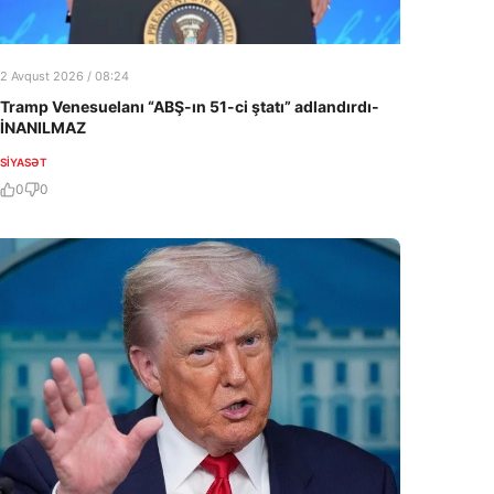
2 Avqust 2026 / 08:24
Tramp Venesuelanı “ABŞ-ın 51-ci ştatı” adlandırdı-
İNANILMAZ
SIYASƏT
0
0