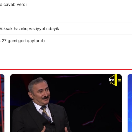
lə cavab verdi
üksək hazırlıq vəziyyətindəyik
 27 gəmi geri qaytarılıb