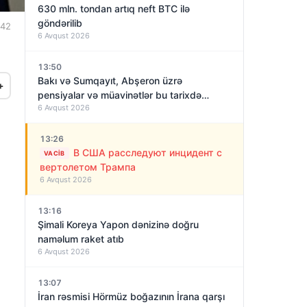
630 mln. tondan artıq neft BTC ilə
göndərilib
:42
6 Avqust 2026
13:50
Bakı və Sumqayıt, Abşeron üzrə
+
pensiyalar və müavinətlər bu tarixdə
6 Avqust 2026
veriləcək
13:26
В США расследуют инцидент с
VACIB
вертолетом Трампа
6 Avqust 2026
13:16
Şimali Koreya Yapon dənizinə doğru
naməlum raket atıb
6 Avqust 2026
13:07
İran rəsmisi Hörmüz boğazının İrana qarşı