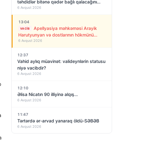
təhdidlər bitənə qədər bağlı qalacağını
6 Avqust 2026
deyir
13:04
Apellyasiya məhkəməsi Arayik
VACIB
Harutyunyan və dostlarının hökmünü
6 Avqust 2026
qüvvədə saxladı!
12:37
Vahid aylıq müavinət: valideynlərin statusu
niyə vacibdir?
6 Avqust 2026
b
12:10
Əlisa Nicatın 90 illiyinə alqış…
6 Avqust 2026
a
11:47
Tərtərdə ər-arvad yanaraq öldü-SƏBƏB
6 Avqust 2026
a
11:26