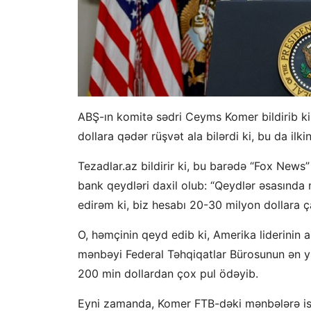
ABŞ-ın komitə sədri Ceyms Komer bildirib ki
dollara qədər rüşvət ala bilərdi ki, bu da il
Tezadlar.az bildirir ki, bu barədə “Fox New
bank qeydləri daxil olub: “Qeydlər əsasında
edirəm ki, biz hesabı 20-30 milyon dollara ç
O, həmçinin qeyd edib ki, Amerika liderinin
mənbəyi Federal Təhqiqatlar Bürosunun ən yü
200 min dollardan çox pul ödəyib.
Eyni zamanda, Komer FTB-dəki mənbələrə istin