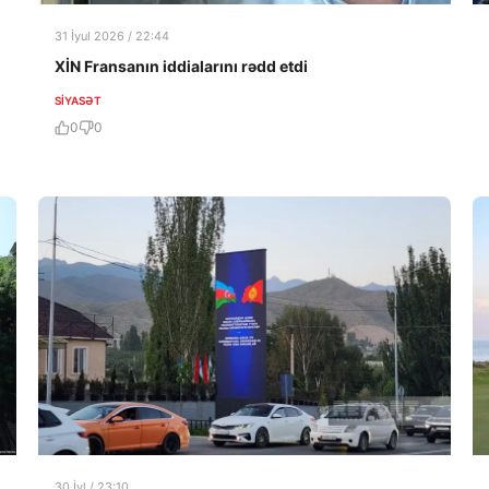
31 İyul 2026 / 22:44
XİN Fransanın iddialarını rədd etdi
SIYASƏT
0
0
30 İyl / 23:10