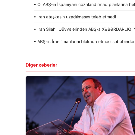
• O, ABŞ-ın İspaniyanı cəzalandırmaq planlarına be
• İran atəşkəsin uzadılmasını tələb etmədi
• İran Silahlı Qüvvələrindən ABŞ-a XƏBƏRDARLIQ: Y
• ABŞ-ın İran limanlarını blokada etməsi səbəbindən
Digər xəbərlər