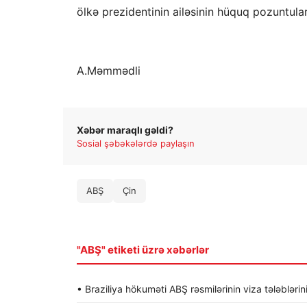
ölkə prezidentinin ailəsinin hüquq pozuntuları
A.Məmmədli
Xəbər maraqlı gəldi?
Sosial şəbəkələrdə paylaşın
ABŞ
Çin
"ABŞ" etiketi üzrə xəbərlər
• Braziliya hökuməti ABŞ rəsmilərinin viza tələblərin