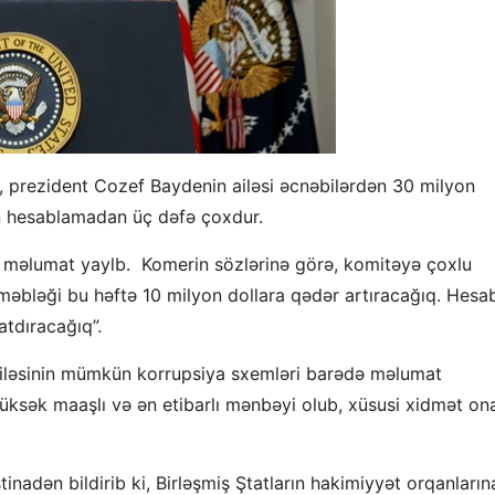
, prezident Cozef Baydenin ailəsi əcnəbilərdən 30 milyon
kin hesablamadan üç dəfə çoxdur.
s” məlumat yaylb. Komerin sözlərinə görə, komitəyə çoxlu
 məbləği bu həftə 10 milyon dollara qədər artıracağıq. Hesa
atdıracağıq”.
 ailəsinin mümkün korrupsiya sxemləri barədə məlumat
ksək maaşlı və ən etibarlı mənbəyi olub, xüsusi xidmət on
adən bildirib ki, Birləşmiş Ştatların hakimiyyət orqanların