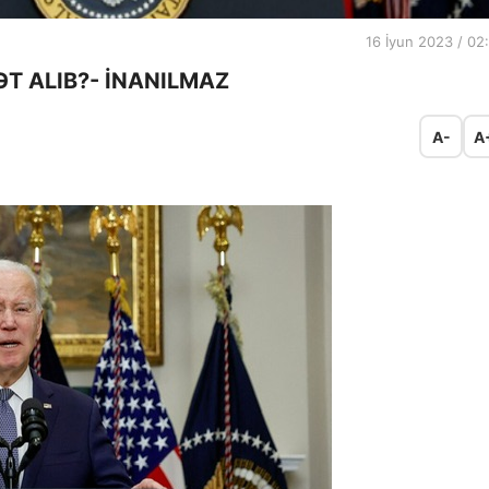
16 İyun 2023 / 02
T ALIB?- İNANILMAZ
A-
A