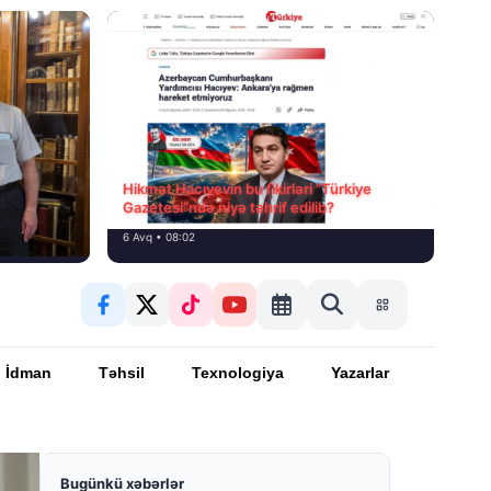
Hikmət Hacıyevin bu fikirləri “Türkiye
Gazetesi”ndə niyə təhrif edilib?
6 Avq • 08:02
İdman
Təhsil
Texnologiya
Yazarlar
Bugünkü xəbərlər