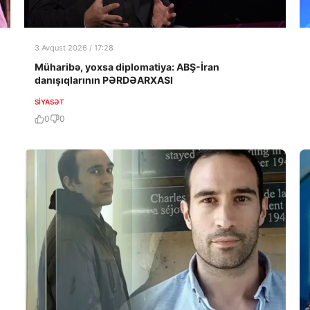
3 Avqust 2026 / 17:28
Müharibə, yoxsa diplomatiya: ABŞ-İran
danışıqlarının PƏRDƏARXASI
SIYASƏT
0
0