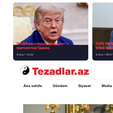
В США расследуют инцидент с
FAZİL MU
вертолетом Трампа
KİMƏ İRA
6 Avq • 13:26
6 Avq • 09:27
Ana səhifə
Gündəm
Siyasət
Media