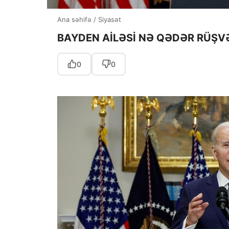
Ana səhifə
/
Siyasət
BAYDEN AİLƏSİ NƏ QƏDƏR RÜŞVƏ
0
0