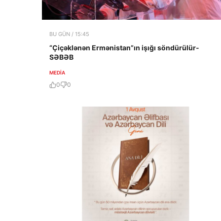
BU GÜN / 15:45
“Çiçəklənən Ermənistan”ın işığı söndürülür-
SƏBƏB
MEDİA
0
0