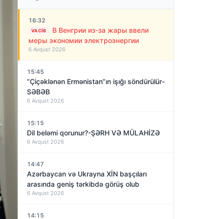
16:32
В Венгрии из-за жары ввели
VACIB
меры экономии электроэнергии
6 Avqust 2026
15:45
“Çiçəklənən Ermənistan”ın işığı söndürülür-
SƏBƏB
6 Avqust 2026
15:15
Dil beləmi qorunur?-ŞƏRH VƏ MÜLAHİZƏ
6 Avqust 2026
14:47
Azərbaycan və Ukrayna XİN başçıları
arasında geniş tərkibdə görüş olub
6 Avqust 2026
14:15