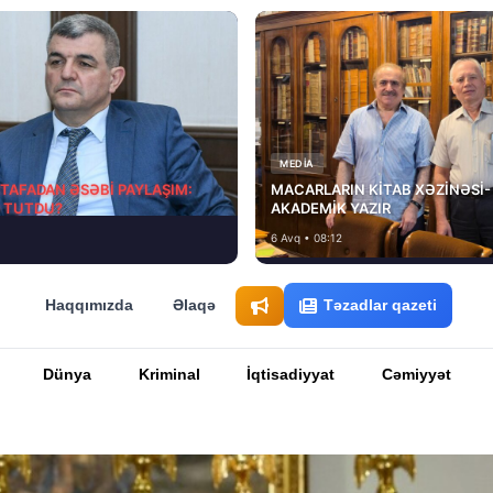
MEDİA
STAFADAN ƏSƏBİ PAYLAŞIM:
MACARLARIN KİTAB XƏZİNƏSİ-
D TUTDU?
AKADEMİK YAZIR
6 Avq • 08:12
Haqqımızda
Əlaqə
Təzadlar qazeti
Dünya
Kriminal
İqtisadiyyat
Cəmiyyət