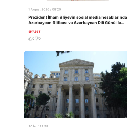
1 Avqust 2026 / 08:20
Prezident İlham Əliyevin sosial media hesablarında
Azərbaycan Əlifbası və Azərbaycan Dili Günü ilə
bağlı paylaşım edilib
SIYASƏT
0
0
30 İyl / 23:59