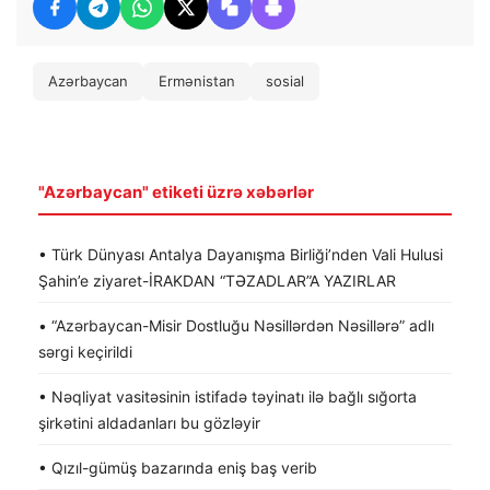
Azərbaycan
Ermənistan
sosial
"Azərbaycan" etiketi üzrə xəbərlər
• Türk Dünyası Antalya Dayanışma Birliği’nden Vali Hulusi
Şahin’e ziyaret-İRAKDAN “TƏZADLAR”A YAZIRLAR
• “Azərbaycan-Misir Dostluğu Nəsillərdən Nəsillərə” adlı
sərgi keçirildi
• Nəqliyat vasitəsinin istifadə təyinatı ilə bağlı sığorta
şirkətini aldadanları bu gözləyir
• Qızıl-gümüş bazarında eniş baş verib