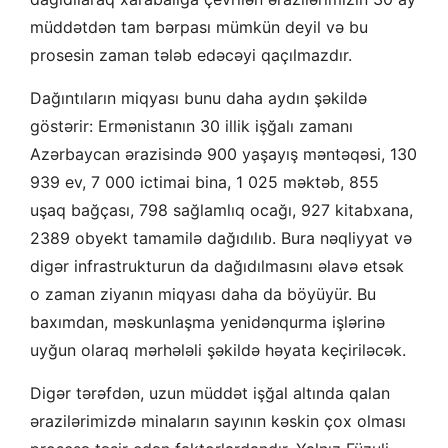
müddətdən tam bərpası mümkün deyil və bu
prosesin zaman tələb edəcəyi qaçılmazdır.
Dağıntıların miqyası bunu daha aydın şəkildə
göstərir: Ermənistanın 30 illik işğalı zamanı
Azərbaycan ərazisində 900 yaşayış məntəqəsi, 130
939 ev, 7 000 ictimai bina, 1 025 məktəb, 855
uşaq bağçası, 798 sağlamlıq ocağı, 927 kitabxana,
2389 obyekt tamamilə dağıdılıb. Bura nəqliyyat və
digər infrastrukturun da dağıdılmasını əlavə etsək
o zaman ziyanın miqyası daha da böyüyür. Bu
baxımdan, məskunlaşma yenidənqurma işlərinə
uyğun olaraq mərhələli şəkildə həyata keçiriləcək.
Digər tərəfdən, uzun müddət işğal altında qalan
ərazilərimizdə minaların sayının kəskin çox olması