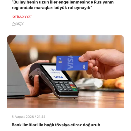
“Bu layihənin uzun illər əngəllənməsində Rusiyanın
regiondakı maraqları böyük rol oynayıb”
İQTISADIYYAT
0
0
6 Avqust 2026 / 21:44
Bank limitləri ilə bağlı tövsiyə etiraz doğurub