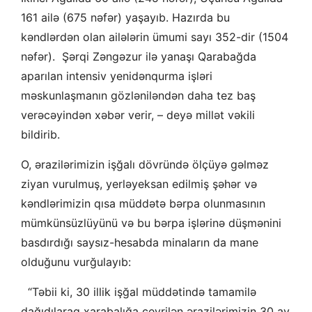
161 ailə (675 nəfər) yaşayıb. Hazırda bu
kəndlərdən olan ailələrin ümumi sayı 352-dir (1504
nəfər). Şərqi Zəngəzur ilə yanaşı Qarabağda
aparılan intensiv yenidənqurma işləri
məskunlaşmanın gözləniləndən daha tez baş
verəcəyindən xəbər verir, – deyə millət vəkili
bildirib.
O, ərazilərimizin işğalı dövründə ölçüyə gəlməz
ziyan vurulmuş, yerləyeksan edilmiş şəhər və
kəndlərimizin qısa müddətə bərpa olunmasının
mümkünsüzlüyünü və bu bərpa işlərinə düşmənini
basdırdığı saysız-hesabda minaların da mane
olduğunu vurğulayıb:
“Təbii ki, 30 illik işğal müddətində tamamilə
dağıdılaraq xarabalığa çevrilən ərazilərimizin 30 ay