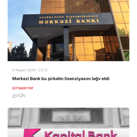
5 Avqust 2026 / 23:12
Mərkəzi Bank bu şirkətin lisenziyasını ləğv etdi
İQTISADIYYAT
0
0