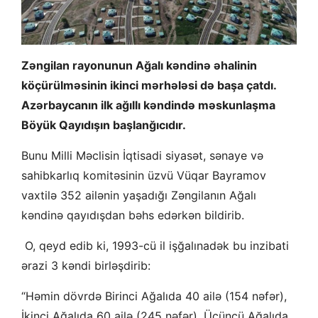
Zəngilan rayonunun Ağalı kəndinə əhalinin
köçürülməsinin ikinci mərhələsi də başa çatdı.
Azərbaycanın ilk ağıllı kəndində məskunlaşma
Böyük Qayıdışın başlanğıcıdır.
Bunu Milli Məclisin İqtisadi siyasət, sənaye və
sahibkarlıq komitəsinin üzvü Vüqar Bayramov
vaxtilə 352 ailənin yaşadığı Zəngilanın Ağalı
kəndinə qayıdışdan bəhs edərkən bildirib.
O, qeyd edib ki, 1993-cü il işğalınadək bu inzibati
ərazi 3 kəndi birləşdirib:
“Həmin dövrdə Birinci Ağalıda 40 ailə (154 nəfər),
İkinci Ağalıda 60 ailə (245 nəfər), Üçüncü Ağalıda