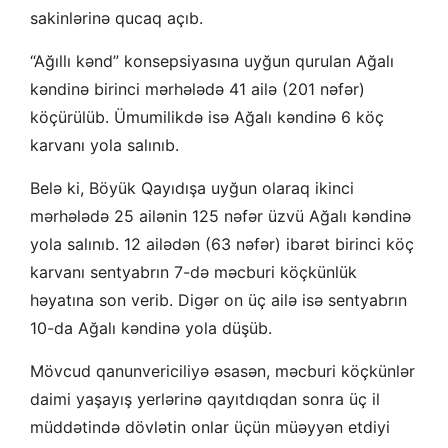
sakinlərinə qucaq açıb.
“Ağıllı kənd” konsepsiyasına uyğun qurulan Ağalı
kəndinə birinci mərhələdə 41 ailə (201 nəfər)
köçürülüb. Ümumilikdə isə Ağalı kəndinə 6 köç
karvanı yola salınıb.
Belə ki, Böyük Qayıdışa uyğun olaraq ikinci
mərhələdə 25 ailənin 125 nəfər üzvü Ağalı kəndinə
yola salınıb. 12 ailədən (63 nəfər) ibarət birinci köç
karvanı sentyabrın 7-də məcburi köçkünlük
həyatına son verib. Digər on üç ailə isə sentyabrın
10-da Ağalı kəndinə yola düşüb.
Mövcud qanunvericiliyə əsasən, məcburi köçkünlər
daimi yaşayış yerlərinə qayıtdıqdan sonra üç il
müddətində dövlətin onlar üçün müəyyən etdiyi