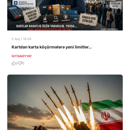
5 Avq / 18:08
Kartdan karta köçürmələrə yeni limitlər…
İQTISADIYYAT
0
0