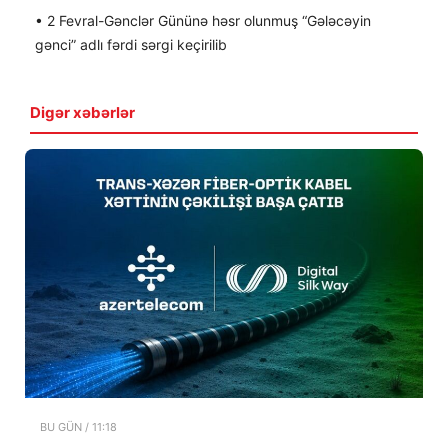
• 2 Fevral-Gənclər Gününə həsr olunmuş “Gələcəyin
gənci” adlı fərdi sərgi keçirilib
Digər xəbərlər
BU GÜN / 11:18