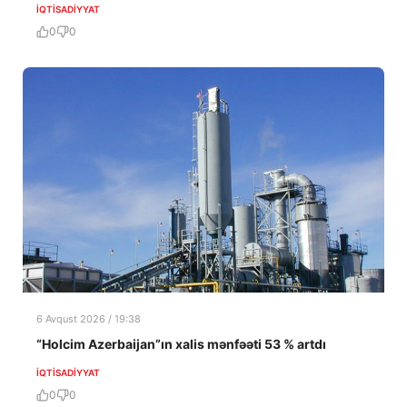
İQTISADIYYAT
0
0
6 Avqust 2026 / 19:38
“Holcim Azerbaijan”ın xalis mənfəəti 53 % artdı
İQTISADIYYAT
0
0