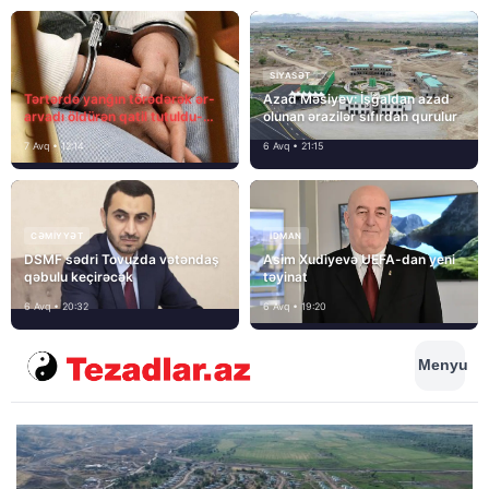
SIYASƏT
Tərtərdə yanğın törədərək ər-
Azad Məsiyev: İşğaldan azad
arvadı öldürən qatil tutuldu-
olunan ərazilər sıfırdan qurulur
SON DƏQİQƏ
7 Avq • 12:14
6 Avq • 21:15
CƏMIYYƏT
İDMAN
DSMF sədri Tovuzda vətəndaş
Asim Xudiyevə UEFA-dan yeni
qəbulu keçirəcək
təyinat
6 Avq • 20:32
6 Avq • 19:20
Menyu