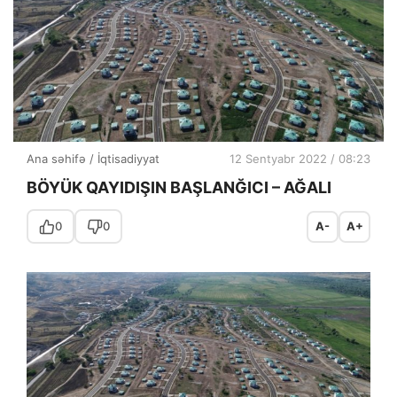
Ana səhifə
/
İqtisadiyyat
12 Sentyabr 2022 / 08:23
BÖYÜK QAYIDIŞIN BAŞLANĞICI – AĞALI
0
0
A-
A+