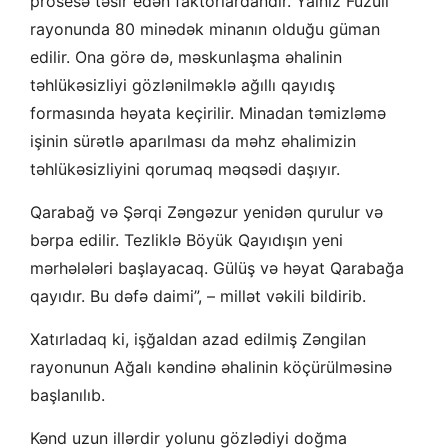
prosesə təsir edən faktorlardandır. Yalnız Füzuli
rayonunda 80 minədək minanın olduğu güman
edilir. Ona görə də, məskunlaşma əhalinin
təhlükəsizliyi gözlənilməklə ağıllı qayıdış
formasında həyata keçirilir. Minadan təmizləmə
işinin sürətlə aparılması da məhz əhalimizin
təhlükəsizliyini qorumaq məqsədi daşıyır.
Qarabağ və Şərqi Zəngəzur yenidən qurulur və
bərpa edilir. Tezliklə Böyük Qayıdışın yeni
mərhələləri başlayacaq. Gülüş və həyat Qarabağa
qayıdır. Bu dəfə daimi”, – millət vəkili bildirib.
Xatırladaq ki, işğaldan azad edilmiş Zəngilan
rayonunun Ağalı kəndinə əhalinin köçürülməsinə
başlanılıb.
Kənd uzun illərdir yolunu gözlədiyi doğma