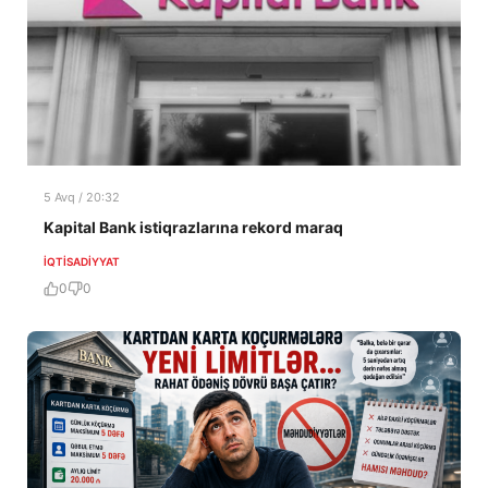
5 Avq / 20:32
Kapital Bank istiqrazlarına rekord maraq
İQTISADIYYAT
0
0