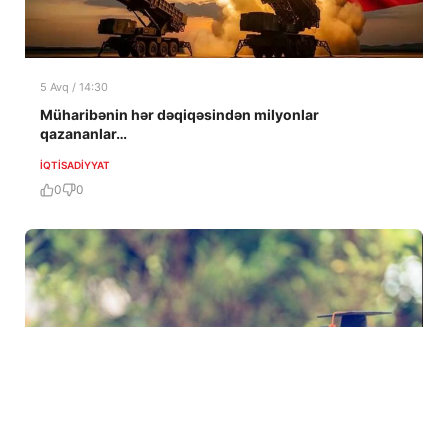
5 Avq / 14:30
Müharibənin hər dəqiqəsindən milyonlar
qazananlar…
İQTISADIYYAT
0
0