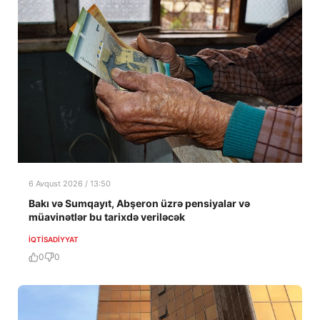
6 Avqust 2026 / 13:50
Bakı və Sumqayıt, Abşeron üzrə pensiyalar və
müavinətlər bu tarixdə veriləcək
İQTISADIYYAT
0
0