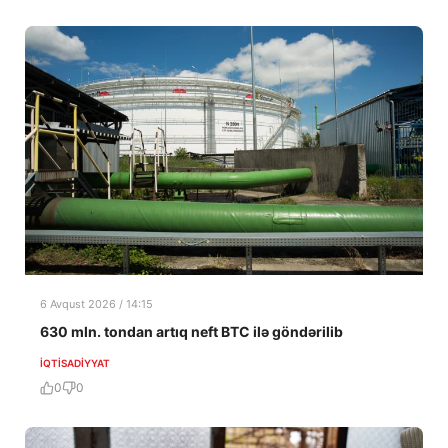
6 Avqust 2026 / 14:15
630 mln. tondan artıq neft BTC ilə göndərilib
İQTISADIYYAT
0
0