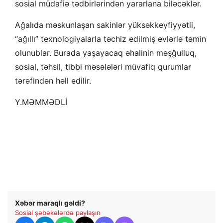
sosial müdafiə tədbirlərindən yararlana biləcəklər.
Ağalıda məskunlaşan sakinlər yüksəkkeyfiyyətli,
“ağıllı” texnologiyalarla təchiz edilmiş evlərlə təmin
olunublar. Burada yaşayacaq əhalinin məşğulluq,
sosial, təhsil, tibbi məsələləri müvafiq qurumlar
tərəfindən həll edilir.
Y.MƏMMƏDLİ
Xəbər maraqlı gəldi?
Sosial şəbəkələrdə paylaşın