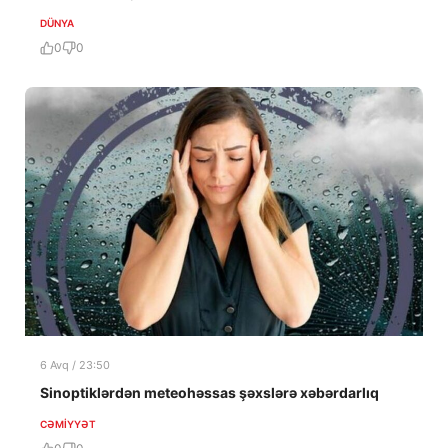
DÜNYA
0
0
6 Avq / 23:50
Sinoptiklərdən meteohəssas şəxslərə xəbərdarlıq
CƏMIYYƏT