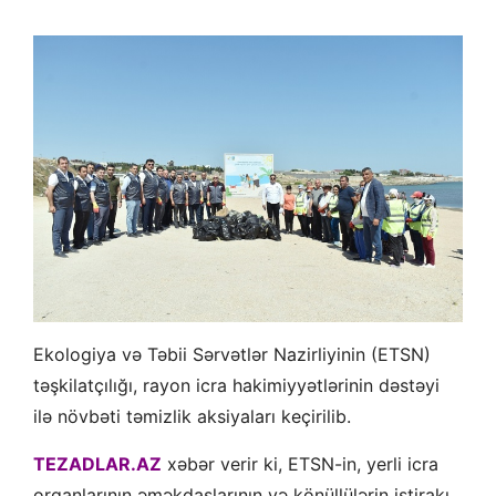
Ekologiya və Təbii Sərvətlər Nazirliyinin (ETSN)
təşkilatçılığı, rayon icra hakimiyyətlərinin dəstəyi
ilə növbəti təmizlik aksiyaları keçirilib.
TEZADLAR.AZ
xəbər verir ki, ETSN-in, yerli icra
orqanlarının əməkdaşlarının və könüllülərin iştirakı