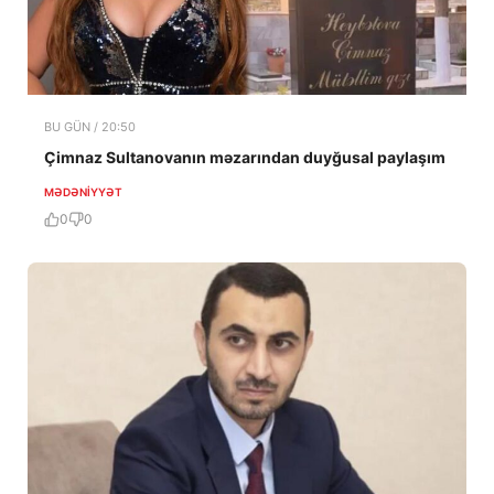
BU GÜN / 20:50
Çimnaz Sultanovanın məzarından duyğusal paylaşım
MƏDƏNIYYƏT
0
0