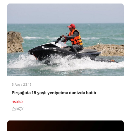
6 Avq / 23:15
Pirşağıda 15 yaşlı yeniyetmə dənizdə batıb
HADISƏ
0
0