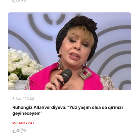
0
0
6 Avq / 23:33
Ruhəngiz Allahverdiyeva: “Yüz yaşım olsa da qırmızı
geyinəcəyəm”
MƏDƏNIYYƏT
0
0