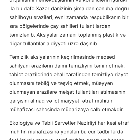
ilə bu dəfə Xəzər dənizinin şimaldan cənuba doğru
sahilboyu əraziləri, eyni zamanda respublikanın bir
sıra bölgələrində çay sahilləri tullantılardan
təmizlənib. Aksiyalar zamanı toplanmış plastik və
digər tullantılar aidiyyəti üzrə daşınıb.
Təmizlik aksiyalarının keçirilməsində məqsəd
sahilyanı ərazilərin daimi təmizliyini təmin etmək,
təbiət ərazilərində əhali tərəfindən təmizliyə riayət
olunmasını təbliğ və təşviq etmək, müəyyən
olunmayan ərazilərə məişət tullantıları atılmasının
qarşısını almaq və ictimaiyyəti ətraf mühitin
mühafizəsi sahəsində mübarizəyə cəlb etməkdir.
Ekologiya və Təbii Sərvətlər Nazirliyi hər kəsi ətraf
mühitin mühafizəsinə yönələn bu cür tədbirlərdə