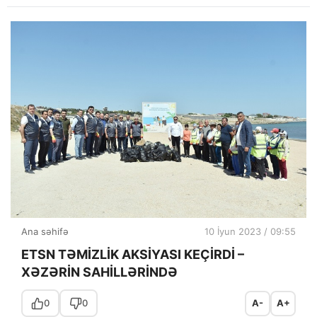
Ana səhifə
10 İyun 2023 / 09:55
ETSN TƏMİZLİK AKSİYASI KEÇİRDİ –
XƏZƏRİN SAHİLLƏRİNDƏ
0
0
A-
A+