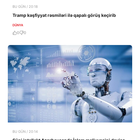
BU GÜN / 20:18
Tramp kəşfiyyat rəsmiləri ilə qapalı görüş keçirib
DÜNYA
0
0
BU GÜN / 20:14