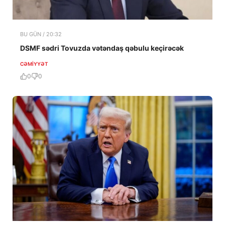
BU GÜN / 20:32
DSMF sədri Tovuzda vətəndaş qəbulu keçirəcək
CƏMIYYƏT
0
0