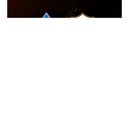
6 Avq / 22:57
“Dinamo Kiyev” – “Qarabağ”: Start heyətləri açıqlandı
İDMAN
0
0