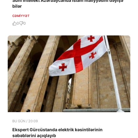
Süni intellekt Azərbaycanda İslam maliyyəsini dəyişə
bilər
CƏMIYYƏT
0
0
BU GÜN / 20:09
Ekspert Gürcüstanda elektrik kəsintilərinin
səbəblərini açıqlayıb