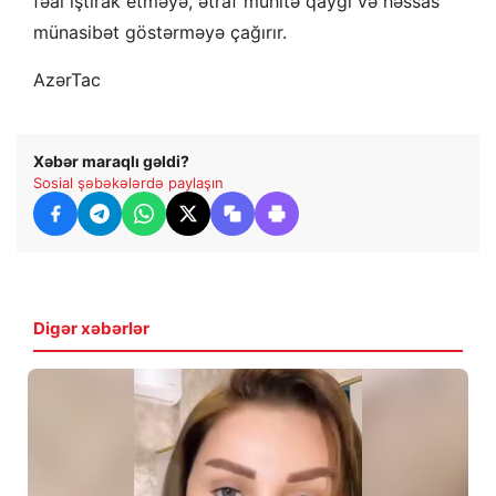
fəal iştirak etməyə, ətraf mühitə qayğı və həssas
münasibət göstərməyə çağırır.
AzərTac
Xəbər maraqlı gəldi?
Sosial şəbəkələrdə paylaşın
Digər xəbərlər