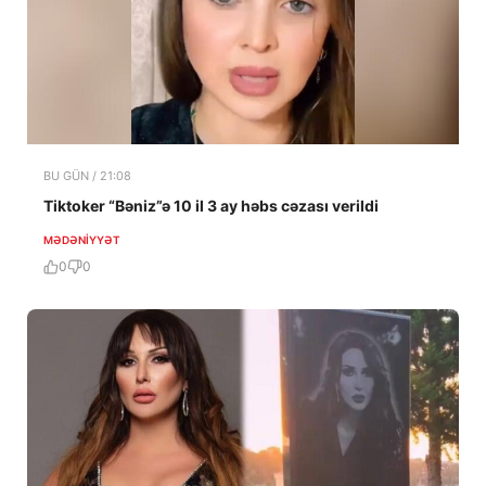
BU GÜN / 21:08
Tiktoker “Bəniz”ə 10 il 3 ay həbs cəzası verildi
MƏDƏNIYYƏT
0
0