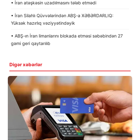
• İran atəşkəsin uzadılmasını tələb etmədi
• İran Silahlı Qüvvələrindən ABŞ-a XƏBƏRDARLIQ:
Yüksək hazırlıq vəziyyətindəyik
• ABŞ-ın İran limanlarını blokada etməsi səbəbindən 27
gəmi geri qaytarılıb
Digər xəbərlər