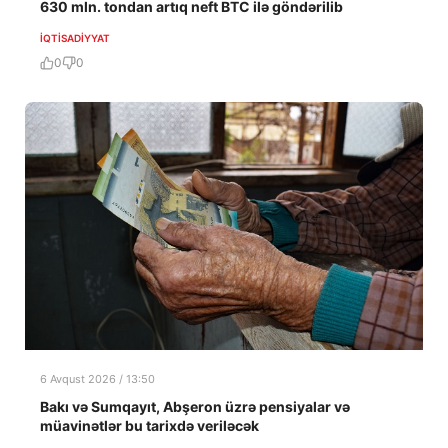
630 mln. tondan artıq neft BTC ilə göndərilib
İQTISADIYYAT
0
0
6 Avqust 2026 / 13:50
Bakı və Sumqayıt, Abşeron üzrə pensiyalar və
müavinətlər bu tarixdə veriləcək