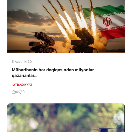
5 Avq / 14:30
Müharibənin hər dəqiqəsindən milyonlar
qazananlar…
İQTISADIYYAT
0
0