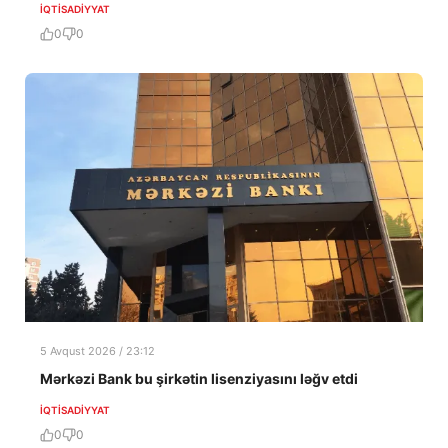
İQTISADIYYAT
0
0
5 Avqust 2026 / 23:12
Mərkəzi Bank bu şirkətin lisenziyasını ləğv etdi
İQTISADIYYAT
0
0