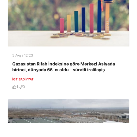
5 Avq / 12:23
Qazaxıstan Rifah İndeksinə görə Mərkəzi Asiyada
birinci, dünyada 66-cı oldu – sürətli irəliləyiş
İQTISADIYYAT
1
0