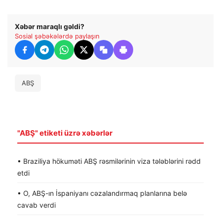
Xəbər maraqlı gəldi?
Sosial şəbəkələrdə paylaşın
ABŞ
"ABŞ" etiketi üzrə xəbərlər
• Braziliya hökuməti ABŞ rəsmilərinin viza tələblərini rədd
etdi
• O, ABŞ-ın İspaniyanı cəzalandırmaq planlarına belə
cavab verdi