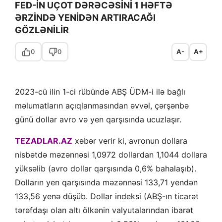
FED-İN UÇOT DƏRƏCƏSİNİ 1 HƏFTƏ
ƏRZİNDƏ YENİDƏN ARTIRACAĞI
GÖZLƏNİLİR
0
0
A-
A+
2023-cü ilin 1-ci rübündə ABŞ ÜDM-i ilə bağlı
məlumatların açıqlanmasından əvvəl, çərşənbə
günü dollar avro və yen qarşısında ucuzlaşır.
TEZADLAR.AZ
xəbər verir ki, avronun dollara
nisbətdə məzənnəsi 1,0972 dollardan 1,1044 dollara
yüksəlib (avro dollar qarşısında 0,6% bahalaşıb).
Dolların yen qarşısında məzənnəsi 133,71 yendən
133,56 yenə düşüb. Dollar indeksi (ABŞ-ın ticarət
tərəfdaşı olan altı ölkənin valyutalarından ibarət