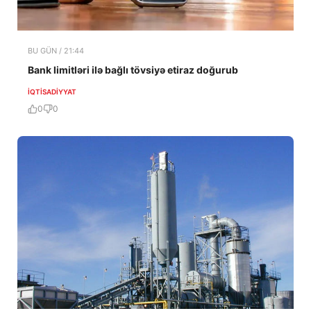
BU GÜN / 21:44
Bank limitləri ilə bağlı tövsiyə etiraz doğurub
İQTISADIYYAT
0
0