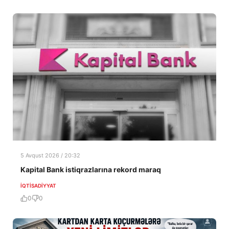
5 Avqust 2026 / 20:32
Kapital Bank istiqrazlarına rekord maraq
İQTISADIYYAT
0
0