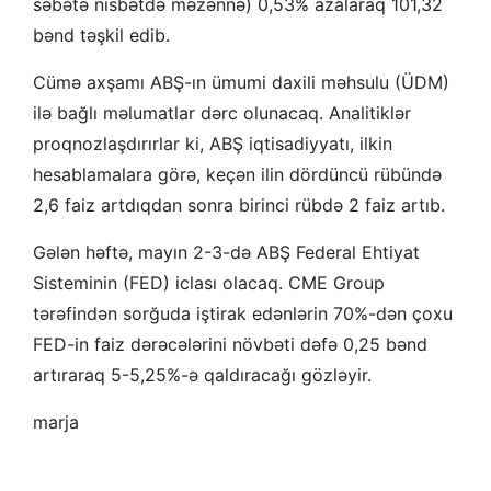
səbətə nisbətdə məzənnə) 0,53% azalaraq 101,32
bənd təşkil edib.
Cümə axşamı ABŞ-ın ümumi daxili məhsulu (ÜDM)
ilə bağlı məlumatlar dərc olunacaq. Analitiklər
proqnozlaşdırırlar ki, ABŞ iqtisadiyyatı, ilkin
hesablamalara görə, keçən ilin dördüncü rübündə
2,6 faiz artdıqdan sonra birinci rübdə 2 faiz artıb.
Gələn həftə, mayın 2-3-də ABŞ Federal Ehtiyat
Sisteminin (FED) iclası olacaq. CME Group
tərəfindən sorğuda iştirak edənlərin 70%-dən çoxu
FED-in faiz dərəcələrini növbəti dəfə 0,25 bənd
artıraraq 5-5,25%-ə qaldıracağı gözləyir.
marja