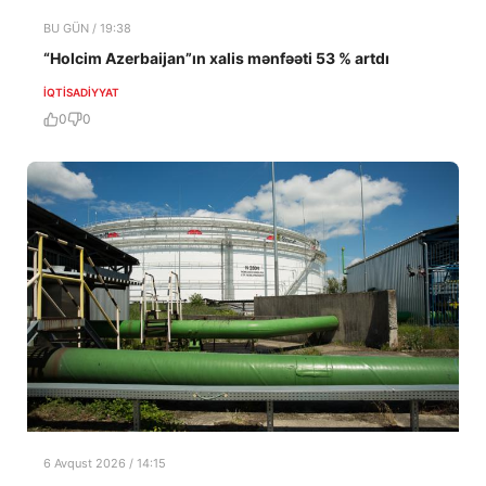
BU GÜN / 19:38
“Holcim Azerbaijan”ın xalis mənfəəti 53 % artdı
İQTISADIYYAT
0
0
6 Avqust 2026 / 14:15