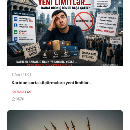
5 Avq / 18:08
Kartdan karta köçürmələrə yeni limitlər…
İQTISADIYYAT
0
0