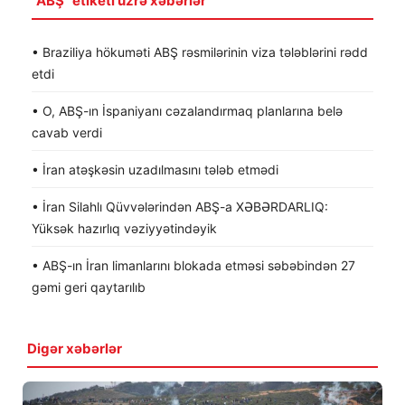
"ABŞ" etiketi üzrə xəbərlər
• Braziliya hökuməti ABŞ rəsmilərinin viza tələblərini rədd
etdi
• O, ABŞ-ın İspaniyanı cəzalandırmaq planlarına belə
cavab verdi
• İran atəşkəsin uzadılmasını tələb etmədi
• İran Silahlı Qüvvələrindən ABŞ-a XƏBƏRDARLIQ:
Yüksək hazırlıq vəziyyətindəyik
• ABŞ-ın İran limanlarını blokada etməsi səbəbindən 27
gəmi geri qaytarılıb
Digər xəbərlər