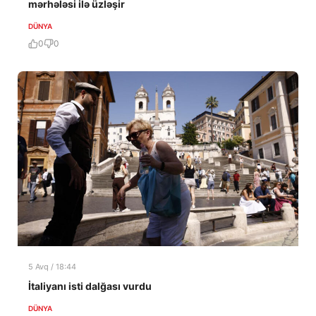
mərhələsi ilə üzləşir
DÜNYA
0
0
5 Avq / 18:44
İtaliyanı isti dalğası vurdu
DÜNYA