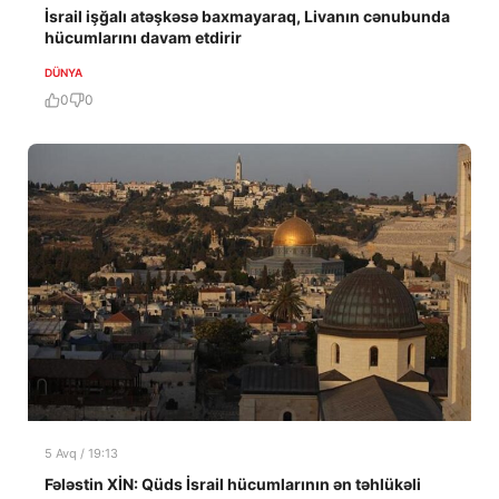
İsrail işğalı atəşkəsə baxmayaraq, Livanın cənubunda
hücumlarını davam etdirir
DÜNYA
0
0
5 Avq / 19:13
Fələstin XİN: Qüds İsrail hücumlarının ən təhlükəli