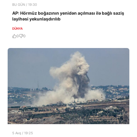
BU GÜN / 19:30
AP: Hörmüz boğazının yenidən açılması ilə bağlı saziş
layihəsi yekunlaşdırılıb
DÜNYA
0
0
5 Avq / 19:25