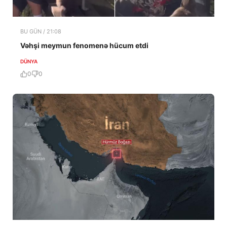
BU GÜN / 21:08
Vəhşi meymun fenomenə hücum etdi
DÜNYA
0
0