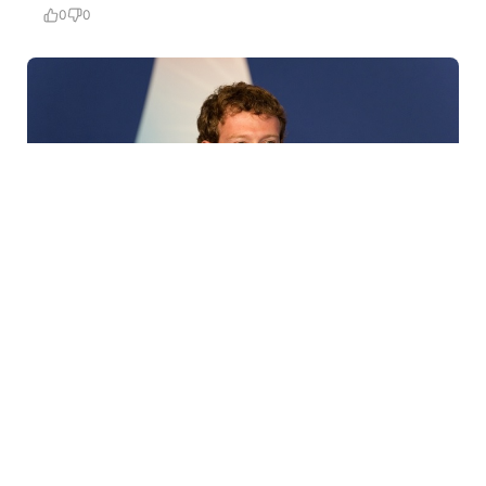
0
0
5 Avq / 14:24
Hindistan parlamenti Mark Zukerberqdən üzr tələb
etdi – 3 gün vaxt verildi
DÜNYA
0
0