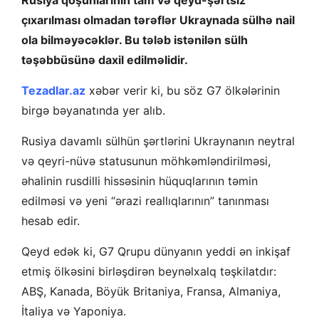
çıxarılması olmadan tərəflər Ukraynada sülhə nail
ola bilməyəcəklər. Bu tələb istənilən sülh
təşəbbüsünə daxil edilməlidir.
Tezadlar.az
xəbər verir ki, bu söz G7 ölkələrinin
birgə bəyanatında yer alıb.
Rusiya davamlı sülhün şərtlərini Ukraynanın neytral
və qeyri-nüvə statusunun möhkəmləndirilməsi,
əhalinin rusdilli hissəsinin hüquqlarının təmin
edilməsi və yeni “ərazi reallıqlarının” tanınması
hesab edir.
Qeyd edək ki, G7 Qrupu dünyanın yeddi ən inkişaf
etmiş ölkəsini birləşdirən beynəlxalq təşkilatdır:
ABŞ, Kanada, Böyük Britaniya, Fransa, Almaniya,
İtaliya və Yaponiya.