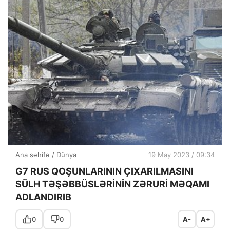
Ana səhifə
/
Dünya
19 May 2023 / 09:34
G7 RUS QOŞUNLARININ ÇIXARILMASINI
SÜLH TƏŞƏBBÜSLƏRİNİN ZƏRURİ MƏQAMI
ADLANDIRIB
0
0
A-
A+