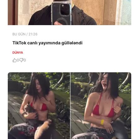
BU GÜN / 21:26
TikTok canlı yayımında güllələndi
DÜNYA
0
0