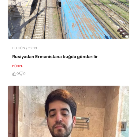
BU GÜN / 22:19
Rusiyadan Ermənistana buğda göndərilir
DÜNYA
0
0