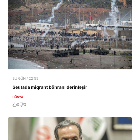
BU GÜN / 22:55
Seutada miqrant böhranı dərinləşir
DÜNYA
0
0