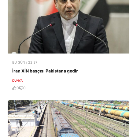
BU GÜN / 22:37
İran XİN başçısı Pakistana gedir
DÜNYA
0
0