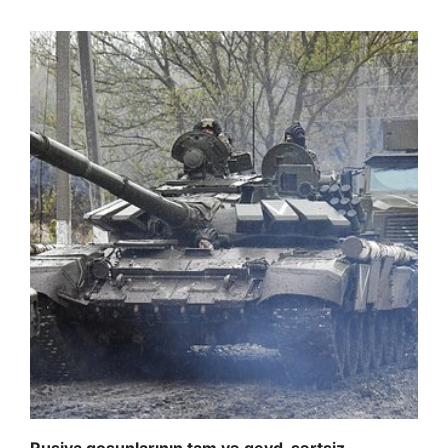
Rusiya qoşunlarının tam və qeyd-şərtsiz