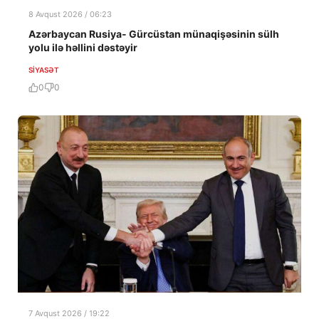
8 Avqust 2026 / 06:23
Azərbaycan Rusiya- Gürcüstan münaqişəsinin sülh
yolu ilə həllini dəstəyir
SIYASƏT
0
0
7 Avqust 2026 / 19:22