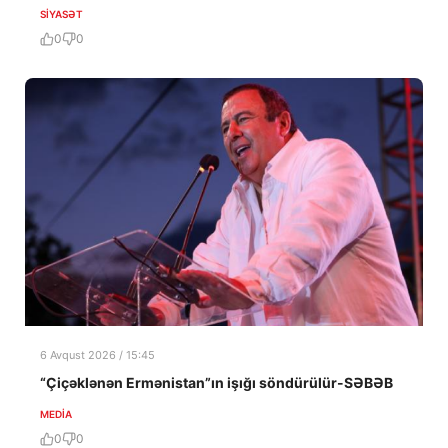
SIYASƏT
0
0
6 Avqust 2026 / 15:45
“Çiçəklənən Ermənistan”ın işığı söndürülür-SƏBƏB
MEDİA
0
0