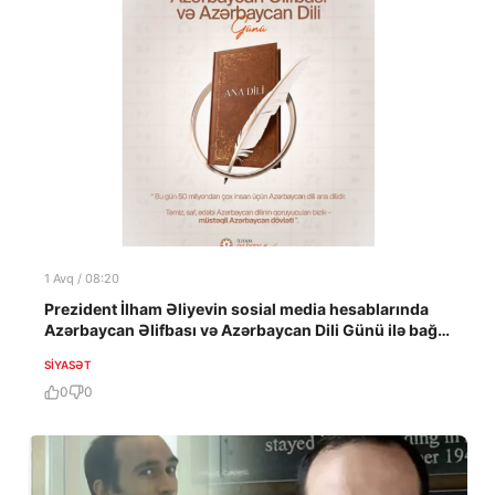
1 Avq / 08:20
Prezident İlham Əliyevin sosial media hesablarında
Azərbaycan Əlifbası və Azərbaycan Dili Günü ilə bağlı
paylaşım edilib
SIYASƏT
0
0