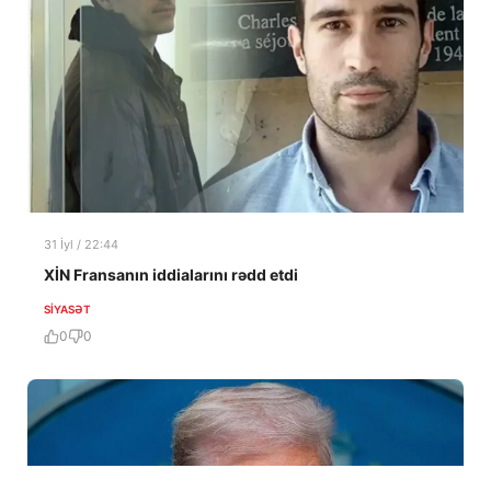
31 İyl / 22:44
XİN Fransanın iddialarını rədd etdi
SIYASƏT
0
0