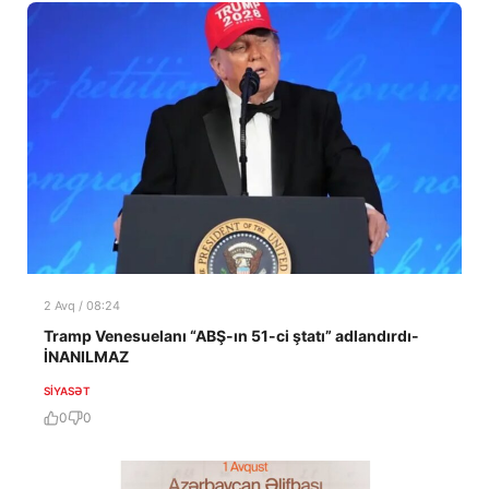
2 Avq / 08:24
Tramp Venesuelanı “ABŞ-ın 51-ci ştatı” adlandırdı-
İNANILMAZ
SIYASƏT
0
0