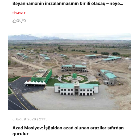
Bəyannamənin imzalanmasının bir ili olacaq – nəyə
nail olundu?
SIYASƏT
0
0
6 Avqust 2026 / 21:15
Azad Məsiyev: İşğaldan azad olunan ərazilər sıfırdan
qurulur