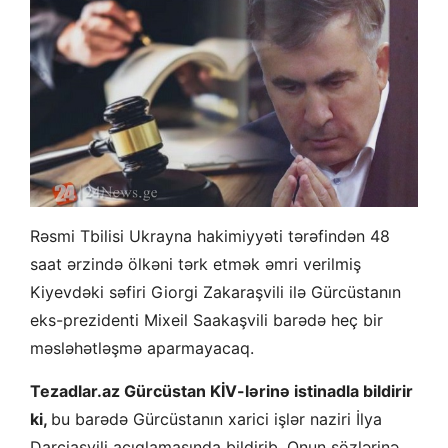
Rəsmi Tbilisi Ukrayna hakimiyyəti tərəfindən 48
saat ərzində ölkəni tərk etmək əmri verilmiş
Kiyevdəki səfiri Giorgi Zakaraşvili ilə Gürcüstanın
eks-prezidenti Mixeil Saakaşvili barədə heç bir
məsləhətləşmə aparmayacaq.
Tezadlar.az Gürcüstan KİV-lərinə istinadla bildirir
ki,
bu barədə Gürcüstanın xarici işlər naziri İlya
Darçiaşvili açıqlamasında bildirib. Onun sözlərinə