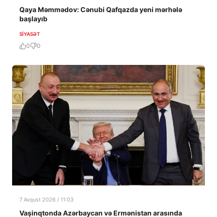
Qaya Məmmədov: Cənubi Qafqazda yeni mərhələ
başlayıb
SIYASƏT
0
0
7 Avqust 2026 / 11:03
Vaşinqtonda Azərbaycan və Ermənistan arasında