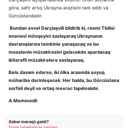
görə, səfir artıq Ukrayna ərazisini tərk edib və
Gürcüstandadır.
Bundan əvvəl Darçiaşvili bildirib ki, rəsmi Tbilisi
ənənəvi mövqeyini saxlayaraq Ukraynanın
davranışlarına təmkinlə yanaşacaq və bu
məsələnin müzakirəsini gələcəkdə aparılacaq
ikitərəfli müzakirələrə saxlayacaq.
Belə davam edərsə, iki ölkə arasında soyuq
müharibə dərinləşəcək. Hər halda, bu Gürcüstana
sərfəli deyil və ortaq məxrəc tapılmalıdır.
A.Məmmədli
Xəbər maraqlı gəldi?
Sosial şəbəkələrdə paylaşın