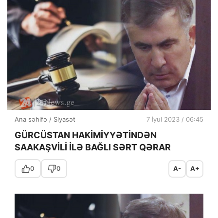
Ana səhifə
/
Siyasət
7 İyul 2023 / 06:45
GÜRCÜSTAN HAKİMİYYƏTİNDƏN
SAAKAŞVİLİ İLƏ BAĞLI SƏRT QƏRAR
0
0
A-
A+