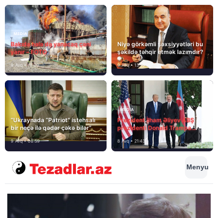
MEDİA
Bakıda hələ də yanacaq çəni
Niyə görkəmli şəxsiyyətləri bu
yanır – FOTO
şəkildə təhqir etmək lazımdır?
9 Avq • 18:00
9 Avq • 13:16
MEDİA
“Ukraynada “Patriot” istehsalı
Prezident İlham Əliyev ABŞ
bir neçə ilə qədər çəkə bilər”
prezidenti Donald Trampa
məktubunda yazıb ki…
9 Avq • 08:59
8 Avq • 21:43
Menyu