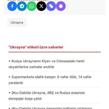
Ukrayna
"Ukrayna" etiketi üzrə xəbərlər
• Rusiya Ukraynanın Kiyev və Odessadakı hərbi
obyektlərinə zərbələr endirib
• Supermarketə silahlı basqın: 6 nəfər ölüb, 14 nəfər
yaralanıb
• Əbu-Dabidə Ukrayna, ABŞ və Rusiya arasında
danışıqlar başa çatdı
• Əbu-Dabidə Ukrayna danışıqları həftənin ortalarına