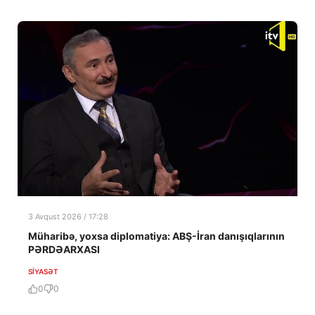
3 Avqust 2026 / 17:28
Müharibə, yoxsa diplomatiya: ABŞ-İran danışıqlarının
PƏRDƏARXASI
SIYASƏT
0
0