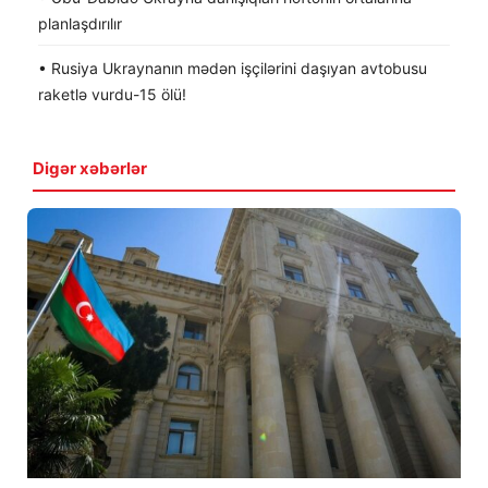
planlaşdırılır
• Rusiya Ukraynanın mədən işçilərini daşıyan avtobusu
raketlə vurdu-15 ölü!
Digər xəbərlər