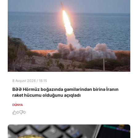
8 Avqust 2026 / 18:15
BƏƏ Hörmüz boğazında gəmilərindən birinə İranın
raket hücumu olduğunu açıqladı
DÜNYA
0
0