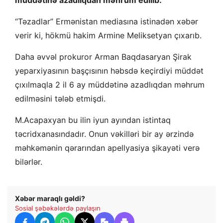
müddətinə azadlıqdan məhrum edilib.
“Təzadlar” Ermənistan mediasına istinadən xəbər
verir ki, hökmü hakim Armine Meliksetyan çıxarıb.
Daha əvvəl prokuror Arman Baqdasaryan Şirak
yeparxiyasının başçısının həbsdə keçirdiyi müddət
çıxılmaqla 2 il 6 ay müddətinə azadlıqdan məhrum
edilməsini tələb etmişdi.
M.Acapaxyan bu ilin iyun ayından istintaq
təcridxanasındadır. Onun vəkilləri bir ay ərzində
məhkəmənin qərarından apellyasiya şikayəti verə
bilərlər.
Xəbər maraqlı gəldi?
Sosial şəbəkələrdə paylaşın