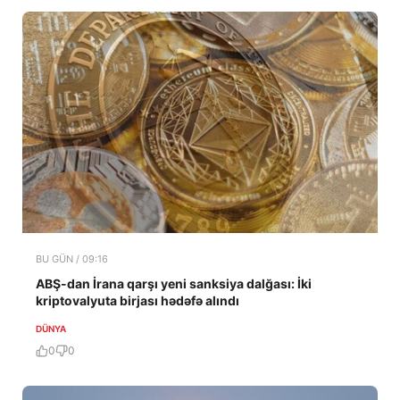
BU GÜN / 09:16
ABŞ-dan İrana qarşı yeni sanksiya dalğası: İki
kriptovalyuta birjası hədəfə alındı
DÜNYA
0
0