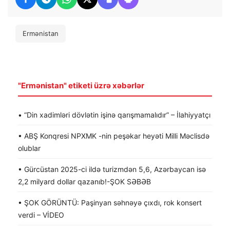
Ermənistan
"Ermənistan" etiketi üzrə xəbərlər
• “Din xadimləri dövlətin işinə qarışmamalıdır” – İlahiyyatçı
• ABŞ Konqresi NPXMK -nin peşəkar heyəti Milli Məclisdə
olublar
• Gürcüstan 2025-ci ildə turizmdən 5,6, Azərbaycan isə
2,2 milyard dollar qazanıb!-ŞOK SƏBƏB
• ŞOK GÖRÜNTÜ: Paşinyan səhnəyə çıxdı, rok konsert
verdi – VİDEO