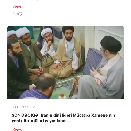
DÜNYA
0
0
BU GÜN / 10:12
SON DƏQİQƏ! İranın dini lideri Müctəba Xameneinin
yeni görüntüləri yayımlandı…
DÜNYA