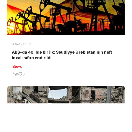
8 Avq / 09:29
ABŞ-da 40 ildə bir ilk: Səudiyyə Ərəbistanının neft
idxalı sıfıra endirildi
DÜNYA
0
0