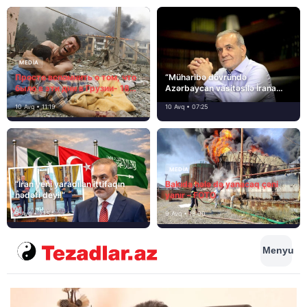
MEDİA
Просто вспомнить о том, что
“Müharibə dövründə
было в эти дни в Грузии- 18
Azərbaycan vasitəsilə İrana
лет назад, 8 августа 2008
yardım və dəstək göstərilib”
10 Avq • 11:19
10 Avq • 07:25
года…
MEDİA
“İran yeni yaradılan ittifaqın
Bakıda hələ də yanacaq çəni
hədəfi deyil”
yanır – FOTO
9 Avq • 21:54
9 Avq • 18:00
Menyu