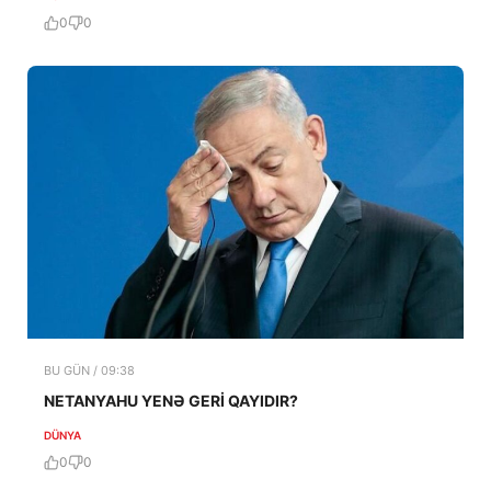
0
0
BU GÜN / 09:38
NETANYAHU YENƏ GERİ QAYIDIR?
DÜNYA
0
0