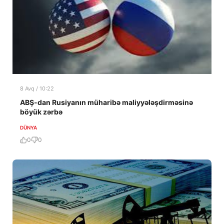
8 Avq / 10:22
ABŞ-dan Rusiyanın müharibə maliyyələşdirməsinə
böyük zərbə
DÜNYA
0
0