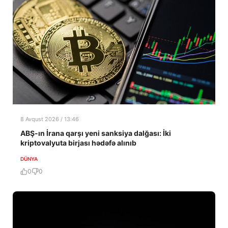
8 Avqust 2026 / 13:46
ABŞ-ın İrana qarşı yeni sanksiya dalğası: İki
kriptovalyuta birjası hədəfə alınıb
DÜNYA
0
0