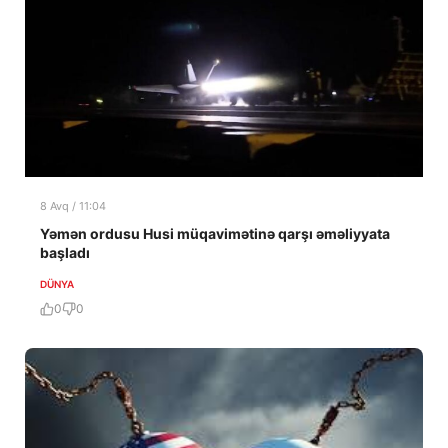
8 Avq / 11:04
Yəmən ordusu Husi müqavimətinə qarşı əməliyyata
başladı
DÜNYA
0
0