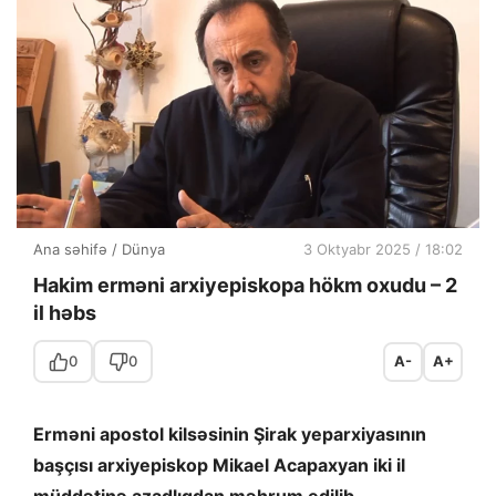
Ana səhifə
/
Dünya
3 Oktyabr 2025 / 18:02
Hakim erməni arxiyepiskopa hökm oxudu – 2
il həbs
0
0
A-
A+
Erməni apostol kilsəsinin Şirak yeparxiyasının
başçısı arxiyepiskop Mikael Acapaxyan iki il