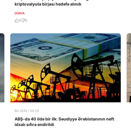
kriptovalyuta birjası hədəfə alınıb
DÜNYA
0
0
BU GÜN / 09:29
ABŞ-da 40 ildə bir ilk: Səudiyyə Ərəbistanının neft
idxalı sıfıra endirildi