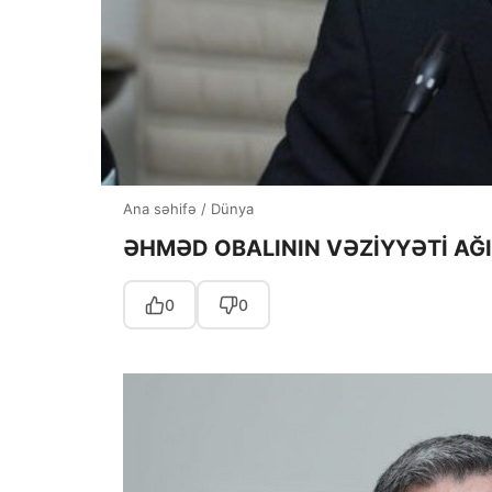
Ana səhifə
/
Dünya
ƏHMƏD OBALININ VƏZİYYƏTİ AĞI
0
0