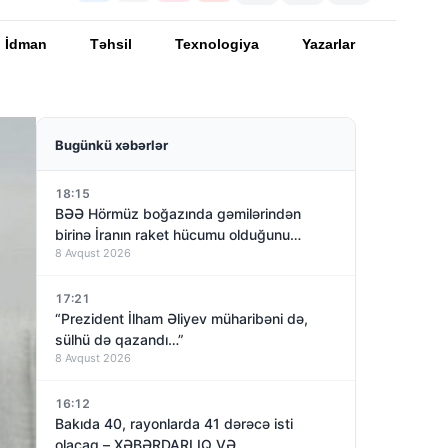
İdman
Təhsil
Texnologiya
Yazarlar
Bugünkü xəbərlər
18:15
BƏƏ Hörmüz boğazında gəmilərindən
birinə İranın raket hücumu olduğunu
8 Avqust 2026
açıqladı
17:21
“Prezident İlham Əliyev müharibəni də,
sülhü də qazandı…”
8 Avqust 2026
16:12
Bakıda 40, rayonlarda 41 dərəcə isti
olacaq – XƏBƏRDARLIQ VƏ…