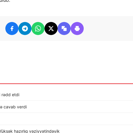
ülüb.
i rədd etdi
lə cavab verdi
üksək hazırlıq vəziyyətindəyik