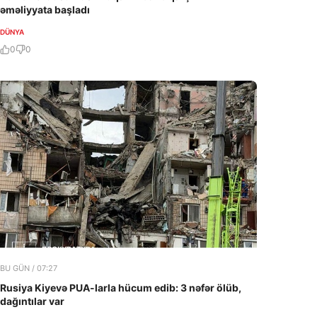
əməliyyata başladı
DÜNYA
0
0
BU GÜN / 07:27
Rusiya Kiyevə PUA-larla hücum edib: 3 nəfər ölüb,
dağıntılar var