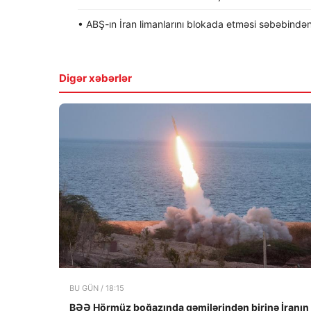
• ABŞ-ın İran limanlarını blokada etməsi səbəbindən
Digər xəbərlər
BU GÜN / 18:15
BƏƏ Hörmüz boğazında gəmilərindən birinə İranın