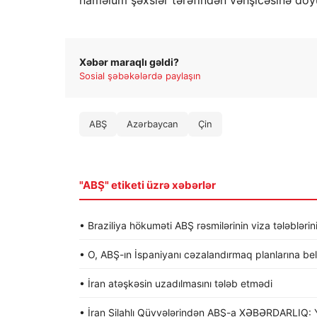
naməlum şəxslər tərəfindən vəhşicəsinə döy
Xəbər maraqlı gəldi?
Sosial şəbəkələrdə paylaşın
ABŞ
Azərbaycan
Çin
"ABŞ" etiketi üzrə xəbərlər
• Braziliya hökuməti ABŞ rəsmilərinin viza tələblərin
• O, ABŞ-ın İspaniyanı cəzalandırmaq planlarına be
• İran atəşkəsin uzadılmasını tələb etmədi
• İran Silahlı Qüvvələrindən ABŞ-a XƏBƏRDARLIQ: Y