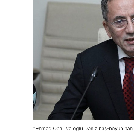
“Əhməd Obalı və oğlu Dəniz baş-boyun nahiyə