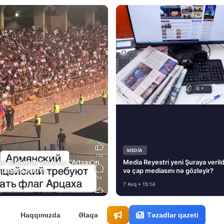
MEDİA
si stadionda separatçı “Artsax”ın
Media Reyestri yeni Şuraya verild
müsadirə etdi və…
və çap mediasını nə gözləyir?
7 Avq • 15:14
Haqqımızda
Əlaqə
Təzadlar qazeti