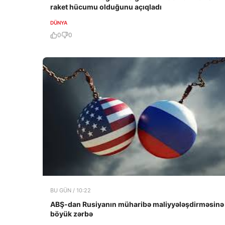
raket hücumu olduğunu açıqladı
DÜNYA
0
0
BU GÜN / 10:22
ABŞ-dan Rusiyanın müharibə maliyyələşdirməsinə
böyük zərbə