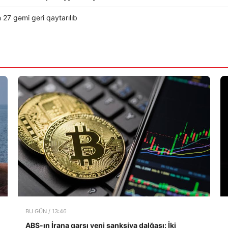
 27 gəmi geri qaytarılıb
BU GÜN / 13:46
ABŞ-ın İrana qarşı yeni sanksiya dalğası: İki