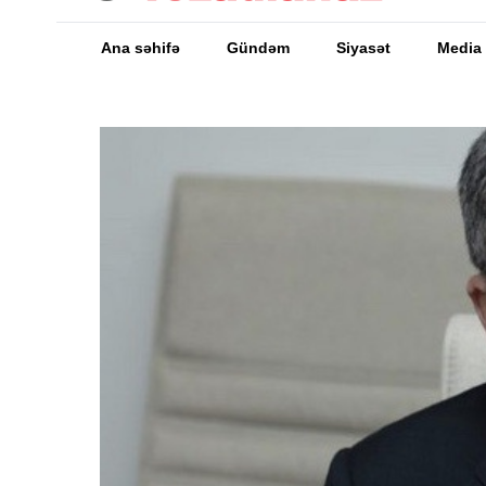
Ana səhifə
Gündəm
Siyasət
Media