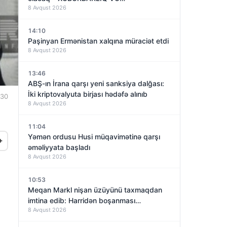
8 Avqust 2026
14:10
Paşinyan Ermənistan xalqına müraciət etdi
8 Avqust 2026
13:46
ABŞ-ın İrana qarşı yeni sanksiya dalğası:
İki kriptovalyuta birjası hədəfə alınıb
:30
8 Avqust 2026
11:04
Yəmən ordusu Husi müqavimətinə qarşı
+
əməliyyata başladı
8 Avqust 2026
10:53
Meqan Markl nişan üzüyünü taxmaqdan
imtina edib: Harridən boşanması
8 Avqust 2026
yaxınlaşırmı?