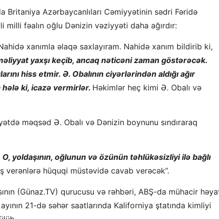
Britaniya Azərbaycanlıları Cəmiyyətinin sədri Fəridə
milli fəalın oğlu Dənizin vəziyyəti daha ağırdır:
ahidə xanımla əlaqə saxlayıram. Nahidə xanım bildirib ki,
məliyyat yaxşı keçib, ancaq nəticəni zaman göstərəcək.
rını hiss etmir. Ə. Obalının ciyərlərindən aldığı ağır
ələ ki, icazə vermirlər.
Həkimlər heç kimi Ə. Obalı və
inayətdə məqsəd Ə. Obalı və Dənizin boynunu sındıraraq
. O, yoldaşının, oğlunun və özünün təhlükəsizliyi ilə bağlı
baş verənlərə hüquqi müstəvidə cavab verəcək”.
ının (Günaz.TV) qurucusu və rəhbəri, ABŞ-da mühacir həya
yının 21-də səhər saatlarında Kaliforniya ştatında kimliyi