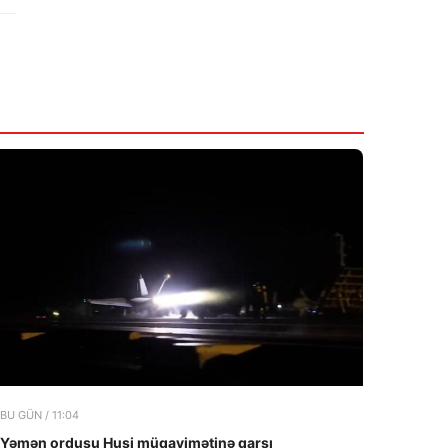
BU GÜN / 11:04
Yəmən ordusu Husi müqavimətinə qarşı