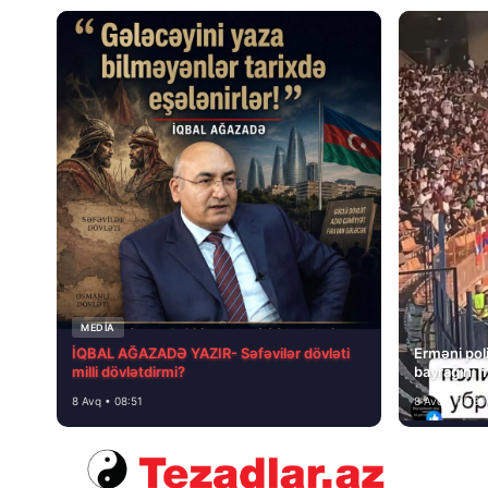
MEDİA
İQBAL AĞAZADƏ YAZIR- Səfəvilər dövləti
Erməni poli
milli dövlətdirmi?
bayrağını 
8 Avq • 08:51
8 Avq • 08:39