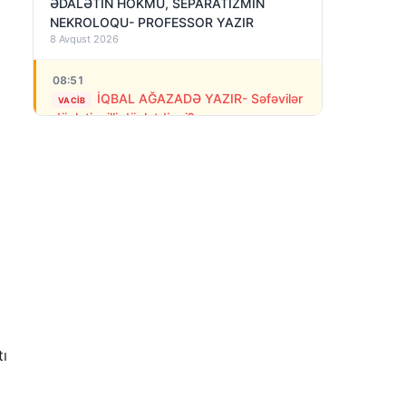
ƏDALƏTİN HÖKMÜ, SEPARATİZMİN
NEKROLOQU- PROFESSOR YAZIR
8 Avqust 2026
08:51
İQBAL AĞAZADƏ YAZIR- Səfəvilər
VACIB
dövləti milli dövlətdirmi?
8 Avqust 2026
08:39
Erməni polisi stadionda separatçı
“Artsax”ın bayrağını müsadirə etdi və…
8 Avqust 2026
07:27
Rusiya Kiyevə PUA-larla hücum edib: 3
nəfər ölüb, dağıntılar var
8 Avqust 2026
tı