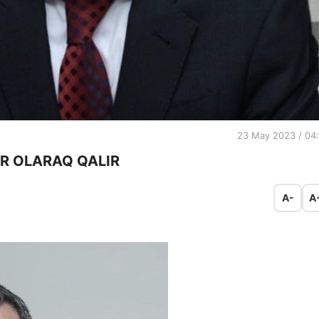
23 May 2023 / 04
R OLARAQ QALIR
A-
A