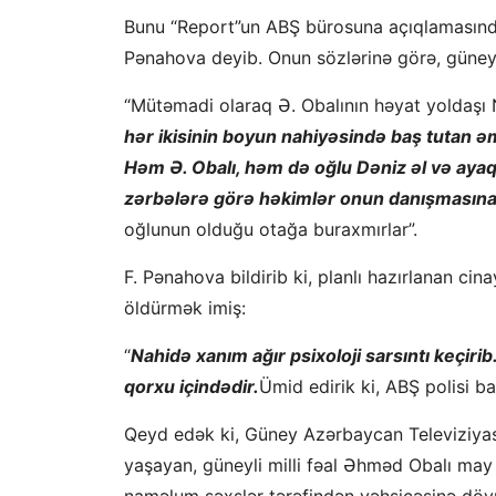
Bunu “Report”un ABŞ bürosuna açıqlamasında 
Pənahova deyib. Onun sözlərinə görə, güneyli 
“Mütəmadi olaraq Ə. Obalının həyat yoldaşı N
hər ikisinin boyun nahiyəsində baş tutan ə
Həm Ə. Obalı, həm də oğlu Dəniz əl və ayaqla
zərbələrə görə həkimlər onun danışmasına h
oğlunun olduğu otağa buraxmırlar”.
F. Pənahovа bildirib ki, planlı hazırlanan c
öldürmək imiş:
“
Nahidə xanım ağır psixoloji sarsıntı keçirib
qorxu içindədir.
Ümid edirik ki, ABŞ polisi 
Qeyd edək ki, Güney Azərbaycan Televiziyas
yaşayan, güneyli milli fəal Əhməd Obalı may a