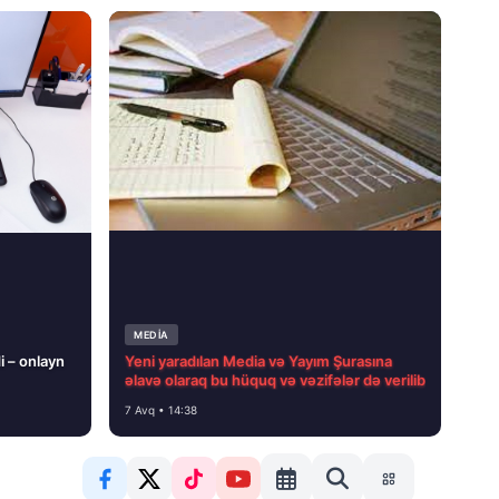
MEDİA
i – onlayn
Yeni yaradılan Media və Yayım Şurasına
əlavə olaraq bu hüquq və vəzifələr də verilib
7 Avq • 14:38