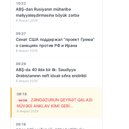
10:22
ABŞ-dan Rusiyanın müharibə
maliyyələşdirməsinə böyük zərbə
8 Avqust 2026
09:37
Сенат США поддержал “проект Грема”
о санкциях против РФ и Ирана
8 Avqust 2026
09:29
ABŞ-da 40 ildə bir ilk: Səudiyyə
Ərəbistanının neft idxalı sıfıra endirildi
8 Avqust 2026
09:18
ZƏNGƏZURUN QEYRƏT QALASI
VACIB
NÜVƏDİ ANKLAV KİMİ GERİ
8 Avqust 2026
QAYTARILMALIDIR!
09:16