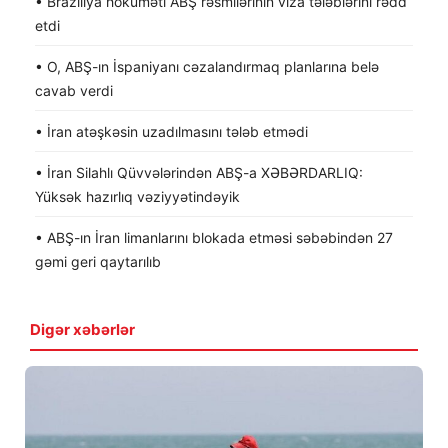
• Braziliya hökuməti ABŞ rəsmilərinin viza tələblərini rədd
etdi
• O, ABŞ-ın İspaniyanı cəzalandırmaq planlarına belə
cavab verdi
• İran atəşkəsin uzadılmasını tələb etmədi
• İran Silahlı Qüvvələrindən ABŞ-a XƏBƏRDARLIQ:
Yüksək hazırlıq vəziyyətindəyik
• ABŞ-ın İran limanlarını blokada etməsi səbəbindən 27
gəmi geri qaytarılıb
Digər xəbərlər