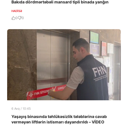
Bakıda dördmərtəbəli mansard tipli binada yanğın
HADISƏ
0
0
6 Avq / 10:45
Yaşayış binasında təhlükəsizlik tələblərinə cavab
verməyən liftlərin istismarı dayandırıldı – VİDEO