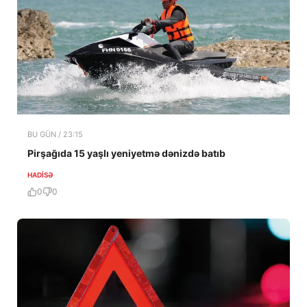
BU GÜN / 23:15
Pirşağıda 15 yaşlı yeniyetmə dənizdə batıb
HADISƏ
0
0