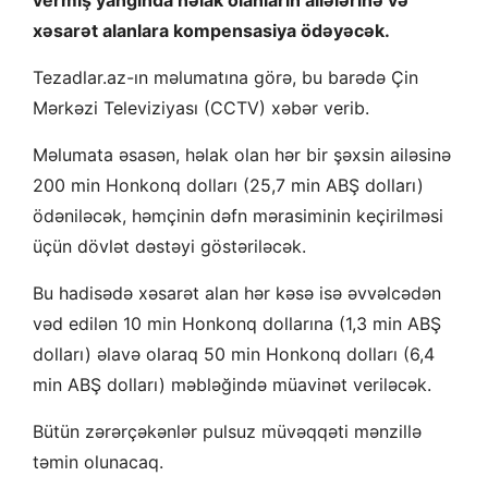
vermiş yanğında həlak olanların ailələrinə və
xəsarət alanlara kompensasiya ödəyəcək.
Tezadlar.az-ın məlumatına görə, bu barədə Çin
Mərkəzi Televiziyası (CCTV) xəbər verib.
Məlumata əsasən, həlak olan hər bir şəxsin ailəsinə
200 min Honkonq dolları (25,7 min ABŞ dolları)
ödəniləcək, həmçinin dəfn mərasiminin keçirilməsi
üçün dövlət dəstəyi göstəriləcək.
Bu hadisədə xəsarət alan hər kəsə isə əvvəlcədən
vəd edilən 10 min Honkonq dollarına (1,3 min ABŞ
dolları) əlavə olaraq 50 min Honkonq dolları (6,4
min ABŞ dolları) məbləğində müavinət veriləcək.
Bütün zərərçəkənlər pulsuz müvəqqəti mənzillə
təmin olunacaq.