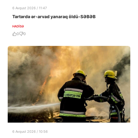
6 Avqust 2026 / 11:47
Tərtərdə ər-arvad yanaraq öldü-SƏBƏB
HADISƏ
0
0
6 Avqust 2026 / 10:56