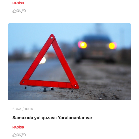
HADISƏ
0
0
6 Avq / 10:14
Şamaxıda yol qəzası: Yaralananlar var
HADISƏ
0
0