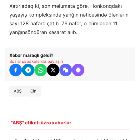
Xatırladaq ki, son məlumata görə, Honkonqdakı
yaşayış kompleksində yanğın nəticəsində ölənlərin
sayı 128 nəfərə çatıb. 76 nəfər, o cümlədən 11
yanğınsöndürən xəsarət alıb.
Xəbər maraqlı gəldi?
Sosial şəbəkələrdə paylaşın
ABŞ
Çin
"ABŞ" etiketi üzrə xəbərlər