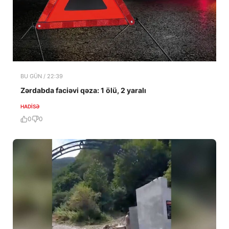
BU GÜN / 22:39
Zərdabda faciəvi qəza: 1 ölü, 2 yaralı
HADISƏ
0
0