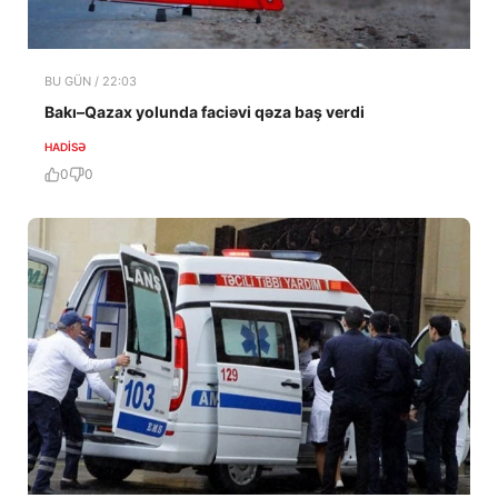
BU GÜN / 22:03
Bakı–Qazax yolunda faciəvi qəza baş verdi
HADISƏ
0
0