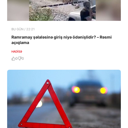
BU GÜN / 22:21
Ramramay şəlaləsinə giriş niyə ödənişlidir? – Rəsmi
açıqlama
HADISƏ
0
0