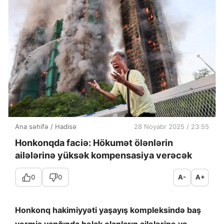
Ana səhifə
/
Hadisə
28 Noyabr 2025 / 23:55
Honkonqda faciə: Hökumət ölənlərin
ailələrinə yüksək kompensasiya verəcək
0
0
A-
A+
Honkonq hakimiyyəti yaşayış kompleksində baş