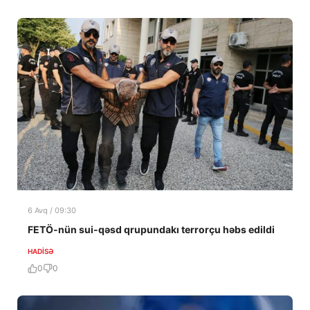
6 Avq / 09:30
FETÖ-nün sui-qəsd qrupundakı terrorçu həbs edildi
HADISƏ
0
0