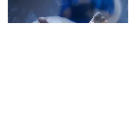
5 Avq / 23:48
Toyuna günlər qalmış faciəvi ölüm
HADISƏ
0
0