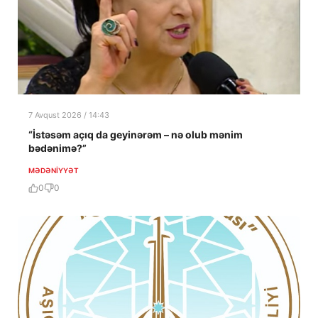
7 Avqust 2026 / 14:43
“İstəsəm açıq da geyinərəm – nə olub mənim
bədənimə?”
MƏDƏNIYYƏT
0
0