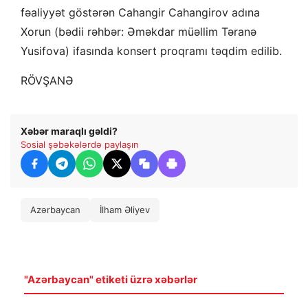
fəaliyyət göstərən Cahangir Cahangirov adına
Xorun (bədii rəhbər: Əməkdar müəllim Təranə
Yusifova) ifasında konsert proqramı təqdim edilib.
RÖVŞANƏ
Xəbər maraqlı gəldi?
Sosial şəbəkələrdə paylaşın
Azərbaycan
İlham Əliyev
"Azərbaycan" etiketi üzrə xəbərlər