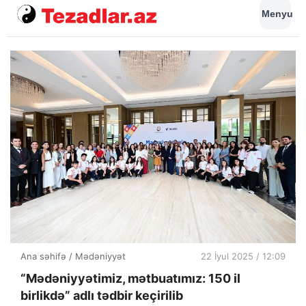
Menyu
Ana səhifə
/
Mədəniyyət
22 İyul 2025 / 12:09
“Mədəniyyətimiz, mətbuatımız: 150 il
birlikdə” adlı tədbir keçirilib