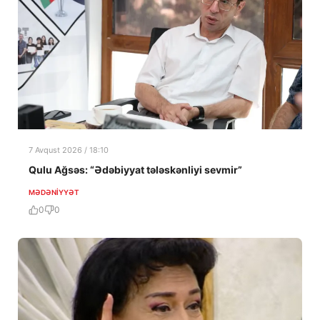
7 Avqust 2026 / 18:10
Qulu Ağsəs: “Ədəbiyyat tələskənliyi sevmir”
MƏDƏNIYYƏT
0
0