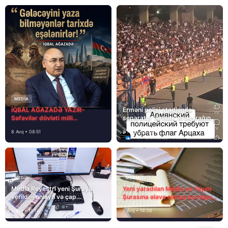
MEDİA
İQBAL AĞAZADƏ YAZIR-
Erməni polisi stadionda
Səfəvilər dövləti milli
separatçı “Artsax”ın bayrağını
dövlətdirmi?
müsadirə etdi və…
8 Avq • 08:51
8 Avq • 08:39
MEDİA
MEDİA
Media Reyestri yeni Şuraya
Yeni yaradılan Media və Yayım
verildi – onlayn və çap
Şurasına əlavə olaraq bu hüquq
mediasını nə gözləyir?
və vəzifələr də verilib
7 Avq • 15:14
7 Avq • 14:38