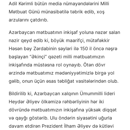
Adil Kərimli bütün media nümayəndələrini Milli
Mətbuat Günü münasibətilə təbrik edib, xoş
arzularını çatdırıb.
Azərbaycan mətbuatının inkişaf yoluna nəzər salan
nazir qeyd edib ki, böyük maarifçi, mütəfəkkir
Həsən bəy Zərdabinin səyləri ilə 150 il öncə nəşrə
başlayan “Əkinçi” qəzeti milli mətbuatımızın
inkişafında müstəsna rol oynayıb. Ötən dövr
ərzində mətbuatımız mədəniyyətimizlə birgə yol
gəlib, onun üçün əsas təbliğat vasitələrindən olub.
Bildirilib ki, Azərbaycan xalqının Ümummilli lideri
Heydər Əliyev ölkəmizə rəhbərliyinin hər iki
dövründə mətbuatımızın inkişafına yüksək diqqət
və qayğı göstərib. Ulu öndərin siyasətini uğurla
davam etdirən Prezident İlham Əliyev də kütləvi