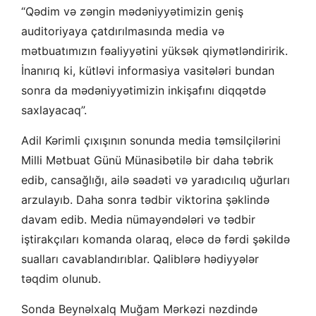
“Qədim və zəngin mədəniyyətimizin geniş
auditoriyaya çatdırılmasında media və
mətbuatımızın fəaliyyətini yüksək qiymətləndiririk.
İnanırıq ki, kütləvi informasiya vasitələri bundan
sonra da mədəniyyətimizin inkişafını diqqətdə
saxlayacaq”.
Adil Kərimli çıxışının sonunda media təmsilçilərini
Milli Mətbuat Günü Münasibətilə bir daha təbrik
edib, cansağlığı, ailə səadəti və yaradıcılıq uğurları
arzulayıb. Daha sonra tədbir viktorina şəklində
davam edib. Media nümayəndələri və tədbir
iştirakçıları komanda olaraq, eləcə də fərdi şəkildə
sualları cavablandırıblar. Qaliblərə hədiyyələr
təqdim olunub.
Sonda Beynəlxalq Muğam Mərkəzi nəzdində