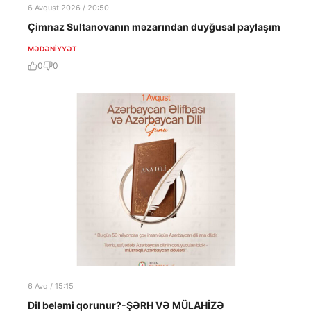
6 Avqust 2026 / 20:50
Çimnaz Sultanovanın məzarından duyğusal paylaşım
MƏDƏNIYYƏT
0
0
6 Avq / 15:15
Dil beləmi qorunur?-ŞƏRH VƏ MÜLAHİZƏ