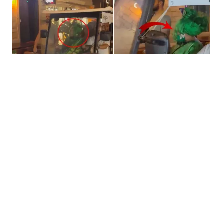
5 Avq / 23:59
Bülent Ersoya qarşı təhqiramiz ifadə
MƏDƏNIYYƏT
0
0