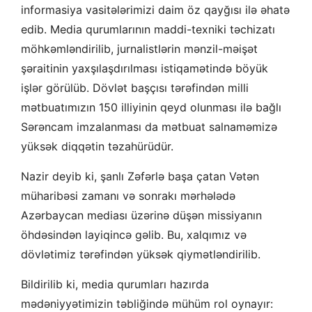
informasiya vasitələrimizi daim öz qayğısı ilə əhatə
edib. Media qurumlarının maddi-texniki təchizatı
möhkəmləndirilib, jurnalistlərin mənzil-məişət
şəraitinin yaxşılaşdırılması istiqamətində böyük
işlər görülüb. Dövlət başçısı tərəfindən milli
mətbuatımızın 150 illiyinin qeyd olunması ilə bağlı
Sərəncam imzalanması da mətbuat salnaməmizə
yüksək diqqətin təzahürüdür.
Nazir deyib ki, şanlı Zəfərlə başa çatan Vətən
müharibəsi zamanı və sonrakı mərhələdə
Azərbaycan mediası üzərinə düşən missiyanın
öhdəsindən layiqincə gəlib. Bu, xalqımız və
dövlətimiz tərəfindən yüksək qiymətləndirilib.
Bildirilib ki, media qurumları hazırda
mədəniyyətimizin təbliğində mühüm rol oynayır: