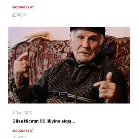
MƏDƏNIYYƏT
0
0
6 Avq / 12:10
Əlisa Nicatın 90 illiyinə alqış…
MƏDƏNIYYƏT