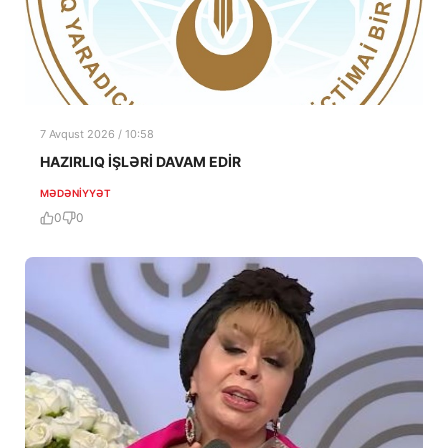
7 Avqust 2026 / 10:58
HAZIRLIQ İŞLƏRİ DAVAM EDİR
MƏDƏNIYYƏT
0
0