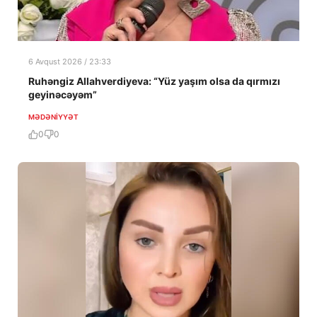
6 Avqust 2026 / 23:33
Ruhəngiz Allahverdiyeva: “Yüz yaşım olsa da qırmızı
geyinəcəyəm”
MƏDƏNIYYƏT
0
0