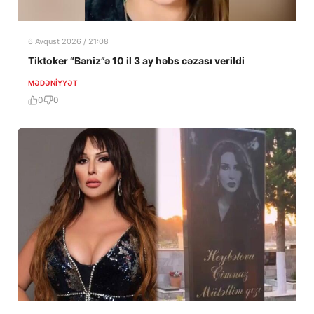
6 Avqust 2026 / 21:08
Tiktoker “Bəniz”ə 10 il 3 ay həbs cəzası verildi
MƏDƏNIYYƏT
0
0