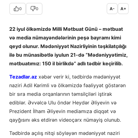
0
0
A-
A+
22 iyul ölkəmizdə Milli Mətbuat Günü – mətbuat
və media nümayəndələrinin peşə bayramı kimi
qeyd olunur. Mədəniyyət Nazirliyinin təşkilatçılığı
ilə bu münasibətlə iyulun 21-də “Mədəniyyətimiz,
mətbuatımız: 150 il birlikdə” adlı tədbir keçirilib.
Tezadlar.az
xəbər verir ki, tədbirdə mədəniyyət
naziri Adil Kərimli və ölkəmizdə fəaliyyət göstərən
bir sıra media orqanlarının təmsilçiləri iştirak
ediblər. Əvvəlcə Ulu öndər Heydər Əliyevin və
Prezident İlham Əliyevin mediamıza diqqət və
qayğısını əks etdirən videoçarx nümayiş olunub.
Tədbirdə açılış nitqi söyləyən mədəniyyət naziri