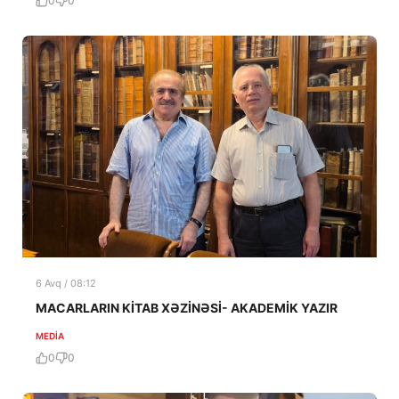
0
0
6 Avq / 08:12
MACARLARIN KİTAB XƏZİNƏSİ- AKADEMİK YAZIR
MEDİA
0
0