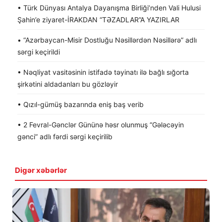
• Türk Dünyası Antalya Dayanışma Birliği’nden Vali Hulusi
Şahin’e ziyaret-İRAKDAN “TƏZADLAR”A YAZIRLAR
• “Azərbaycan-Misir Dostluğu Nəsillərdən Nəsillərə” adlı
sərgi keçirildi
• Nəqliyat vasitəsinin istifadə təyinatı ilə bağlı sığorta
şirkətini aldadanları bu gözləyir
• Qızıl-gümüş bazarında eniş baş verib
• 2 Fevral-Gənclər Gününə həsr olunmuş “Gələcəyin
gənci” adlı fərdi sərgi keçirilib
Digər xəbərlər