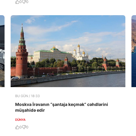
0
0
BU GÜN / 18:33
Moskva İrəvanın “şantaja keçmək” cəhdlərini
müşahidə edir
DÜNYA
0
0