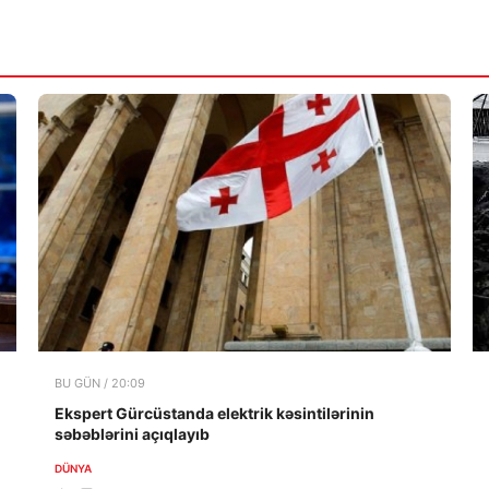
BU GÜN / 20:09
Ekspert Gürcüstanda elektrik kəsintilərinin
səbəblərini açıqlayıb
DÜNYA