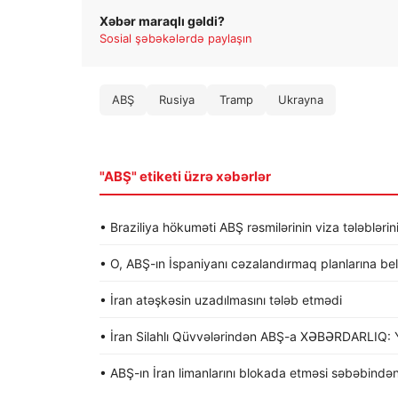
Xəbər maraqlı gəldi?
Sosial şəbəkələrdə paylaşın
ABŞ
Rusiya
Tramp
Ukrayna
"ABŞ" etiketi üzrə xəbərlər
• Braziliya hökuməti ABŞ rəsmilərinin viza tələblərin
• O, ABŞ-ın İspaniyanı cəzalandırmaq planlarına be
• İran atəşkəsin uzadılmasını tələb etmədi
• İran Silahlı Qüvvələrindən ABŞ-a XƏBƏRDARLIQ: Y
• ABŞ-ın İran limanlarını blokada etməsi səbəbindən