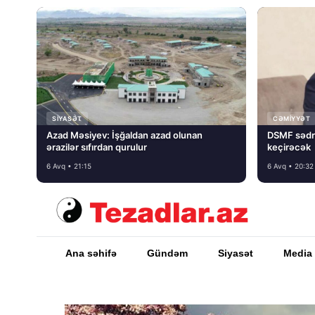
SIYASƏT
CƏMIYYƏT
Azad Məsiyev: İşğaldan azad olunan
DSMF sədr
ərazilər sıfırdan qurulur
keçirəcək
6 Avq • 21:15
6 Avq • 20:32
Ana səhifə
Gündəm
Siyasət
Media