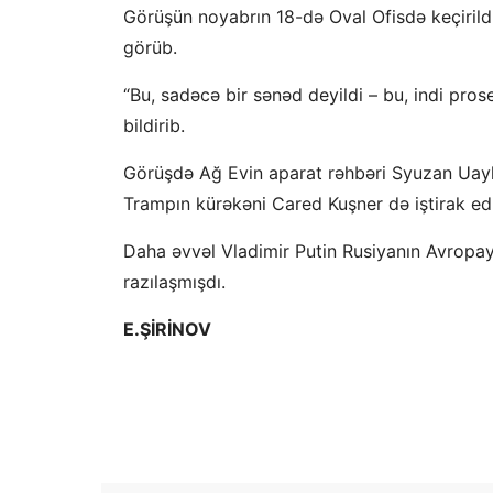
Görüşün noyabrın 18-də Oval Ofisdə keçirildiy
görüb.
“Bu, sadəcə bir sənəd deyildi – bu, indi pros
bildirib.
Görüşdə Ağ Evin aparat rəhbəri Syuzan Uayls,
Trampın kürəkəni Cared Kuşner də iştirak edib.
Daha əvvəl Vladimir Putin Rusiyanın Avropay
razılaşmışdı.
E.ŞİRİNOV