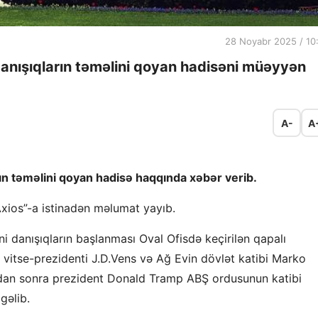
28 Noyabr 2025 / 10
danışıqların təməlini qoyan hadisəni müəyyən
A-
A
rın təməlini qoyan hadisə haqqında xəbər verib.
Axios”-a istinadən məlumat yayıb.
i danışıqların başlanması Oval Ofisdə keçirilən qapalı
 vitse-prezidenti J.D.Vens və Ağ Evin dövlət katibi Marko
ndan sonra prezident Donald Tramp ABŞ ordusunun katibi
gəlib.