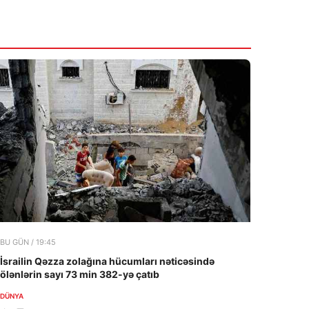
BU GÜN / 19:45
İsrailin Qəzza zolağına hücumları nəticəsində
ölənlərin sayı 73 min 382-yə çatıb
DÜNYA