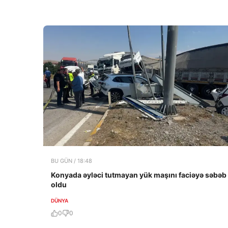
BU GÜN / 18:48
Konyada əyləci tutmayan yük maşını faciəyə səbəb
oldu
DÜNYA
0
0