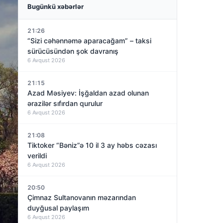
Bugünkü xəbərlər
21:26
“Sizi cəhənnəmə aparacağam” – taksi
sürücüsündən şok davranış
6 Avqust 2026
21:15
Azad Məsiyev: İşğaldan azad olunan
ərazilər sıfırdan qurulur
6 Avqust 2026
21:08
Tiktoker “Bəniz”ə 10 il 3 ay həbs cəzası
verildi
6 Avqust 2026
20:50
Çimnaz Sultanovanın məzarından
duyğusal paylaşım
6 Avqust 2026