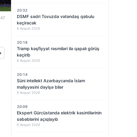
20:32
DSMF sədri Tovuzda vətəndaş qəbulu
:47
keçirəcək
6 Avqust 2026
20:18
Tramp kəşfiyyat rəsmiləri ilə qapalı görüş
+
keçirib
6 Avqust 2026
20:14
Süni intellekt Azərbaycanda İslam
maliyyəsini dəyişə bilər
6 Avqust 2026
20:09
Ekspert Gürcüstanda elektrik kəsintilərinin
səbəblərini açıqlayıb
6 Avqust 2026