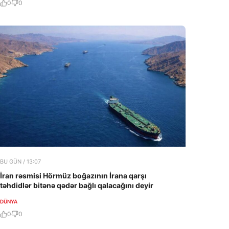
0
0
BU GÜN / 13:07
İran rəsmisi Hörmüz boğazının İrana qarşı
təhdidlər bitənə qədər bağlı qalacağını deyir
DÜNYA
0
0