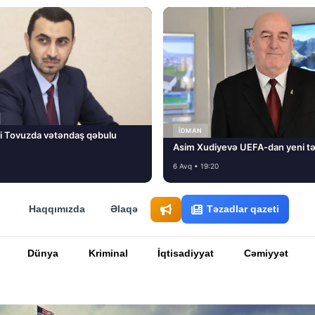
İDMAN
i Tovuzda vətəndaş qəbulu
Asim Xudiyevə UEFA-dan yeni tə
6 Avq • 19:20
Haqqımızda
Əlaqə
Təzadlar qazeti
Dünya
Kriminal
İqtisadiyyat
Cəmiyyət