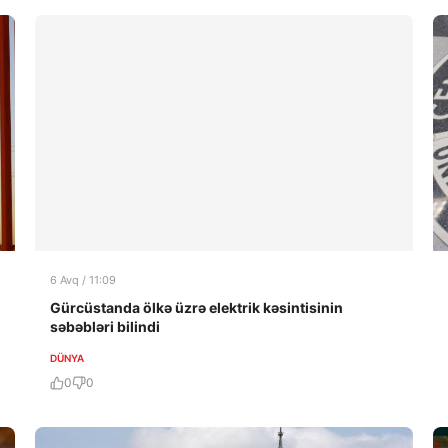
6 Avq / 11:09
Gürcüstanda ölkə üzrə elektrik kəsintisinin
səbəbləri bilindi
DÜNYA
0
0