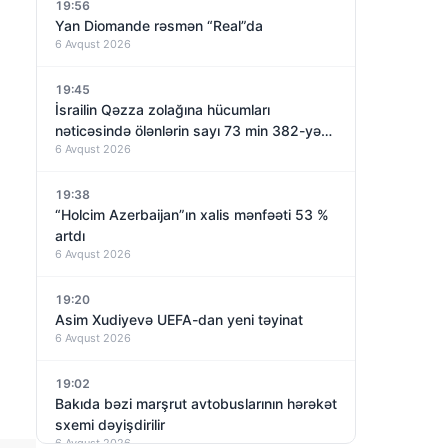
19:56
Yan Diomande rəsmən “Real”da
6 Avqust 2026
19:45
İsrailin Qəzza zolağına hücumları
nəticəsində ölənlərin sayı 73 min 382-yə
6 Avqust 2026
çatıb
19:38
“Holcim Azerbaijan”ın xalis mənfəəti 53 %
artdı
6 Avqust 2026
19:20
Asim Xudiyevə UEFA-dan yeni təyinat
6 Avqust 2026
19:02
Bakıda bəzi marşrut avtobuslarının hərəkət
sxemi dəyişdirilir
6 Avqust 2026