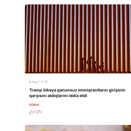
6 Avq / 11:12
Tramp ölkəyə qanunsuz immiqrantların girişinin
qarşısını aldıqlarını iddia etdi
DÜNYA
0
0