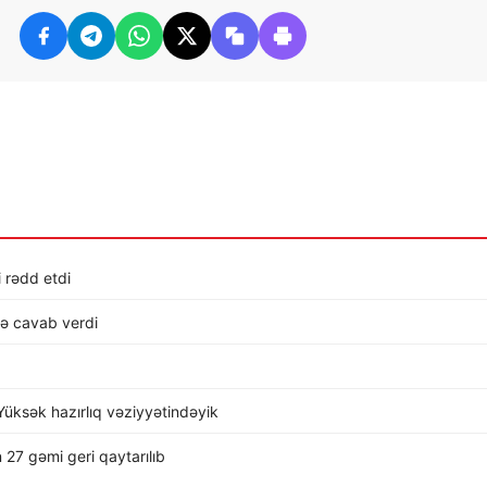
i rədd etdi
lə cavab verdi
üksək hazırlıq vəziyyətindəyik
 27 gəmi geri qaytarılıb