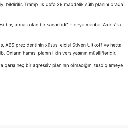
i bildirilir. Tramp ilk dəfə 28 maddəlik sülh planını orada
esi başlatmalı olan bir sənəd idi”, – deyə mənbə “Axios”-a
 ABŞ prezidentinin xüsusi elçisi Stiven Uitkoff və hətta
 Onların hamısı planın ilkin versiyasının müəllifləridir.
a qarşı heç bir aqressiv planının olmadığını təsdiqləməyə