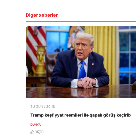
Digər xəbərlər
BU GÜN / 20:18
Tramp kəşfiyyat rəsmiləri ilə qapalı görüş keçirib
DÜNYA
0
0