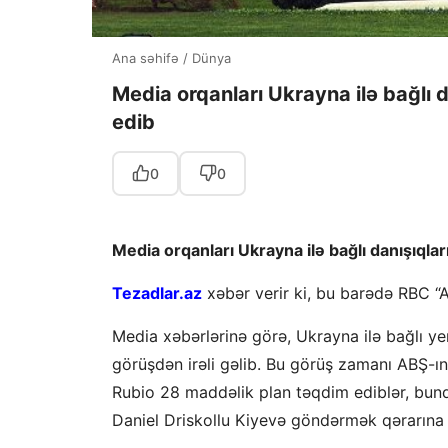
Ana səhifə
/
Dünya
Media orqanları Ukrayna ilə bağlı 
edib
0
0
Media orqanları Ukrayna ilə bağlı danışıqla
Tezadlar.az
xəbər verir ki, bu barədə RBC “
Media xəbərlərinə görə, Ukrayna ilə bağlı yen
görüşdən irəli gəlib. Bu görüş zamanı ABŞ-ın
Rubio 28 maddəlik plan təqdim ediblər, bu
Daniel Driskollu Kiyevə göndərmək qərarına 