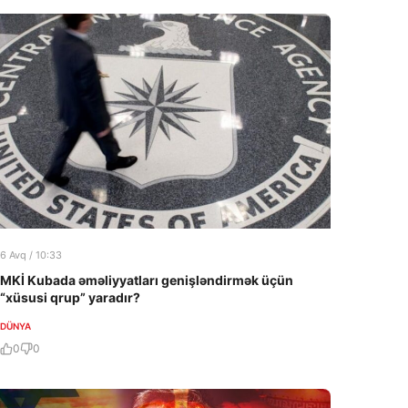
6 Avq / 10:33
MKİ Kubada əməliyyatları genişləndirmək üçün
“xüsusi qrup” yaradır?
DÜNYA
0
0