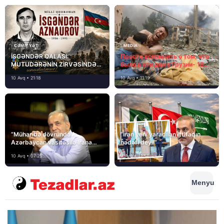
CƏMIYYƏT
MEDİA
İSGƏNDƏR QALASI:
Просто вспомнить о том, что
MUTUDƏRƏNİN ZİRVƏSİNDƏ
было в эти дни в Грузии- 18
YAZILAN QƏHRƏMANLIQ
лет назад, 8 августа 2008
10 Avq • 21:18
10 Avq • 11:19
года…
“Müharibə dövründə
“İran yeni yaradılan ittifaqın
Azərbaycan vasitəsilə İrana
hədəfi deyil”
yardım və dəstək göstərilib”
10 Avq • 07:25
9 Avq • 21:54
Menyu