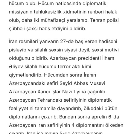
hücum olub. Hücum nəticəsində diplomatik
missiyanın təhlükəsizlik xidmətinin rəhbəri həlak
olub, daha iki mühafizəçi yaralanıb. Tehran polisi
şübhəli şəxsi həbs etdiyini bildirib.
İran rəsmiləri yanvarın 27-də baş verən hadisəni
pisləyib və silahlı şəxsin siyasi deyil, şəxsi motivi
olduğunu bildirib. Azərbaycan prezidenti İlham
Əliyev silahlı hücumu terror aktı kimi
qiymətləndirib. Hücumdan sonra İranın
Azərbaycandakı səfiri Seyid Abbas Musəvi
Azərbaycan Xarici İşlər Nazirliyinə çağırılıb.
Azərbaycan Tehrandakı səfirliyinin diplomatik
fəaliyyətini tamamilə dayandırıb, ölkədəki bütün
diplomatlarını çıxarıb. Bundan sonra aprelin 6-da
Azərbaycan İran səfirliyinin 4 diplomantını ölkədən
çıxarıb. İran isə mayın 5-də Azərbaycanın