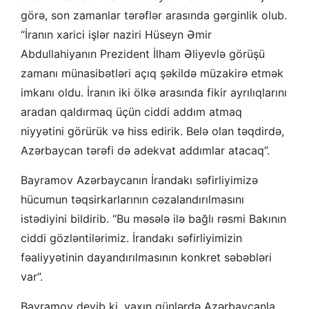
görə, son zamanlar tərəflər arasında gərginlik olub.
“İranın xarici işlər naziri Hüseyn Əmir
Abdullahiyanın Prezident İlham Əliyevlə görüşü
zamanı münasibətləri açıq şəkildə müzakirə etmək
imkanı oldu. İranın iki ölkə arasında fikir ayrılıqlarını
aradan qaldırmaq üçün ciddi addım atmaq
niyyətini görürük və hiss edirik. Belə olan təqdirdə,
Azərbaycan tərəfi də adekvat addımlar atacaq”.
Bayramov Azərbaycanın İrandakı səfirliyimizə
hücumun təqsirkarlarının cəzalandırılmasını
istədiyini bildirib. “Bu məsələ ilə bağlı rəsmi Bakının
ciddi gözləntilərimiz. İrandakı səfirliyimizin
fəaliyyətinin dayandırılmasının konkret səbəbləri
var”.
Bayramov deyib ki, yaxın günlərdə Azərbaycanla