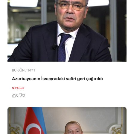
BU GÜN / 14:11
Azərbaycanın İsveçrədəki səfiri geri çağırıldı
SIYASƏT
0
0