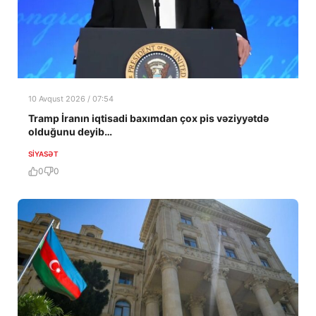
10 Avqust 2026 / 07:54
Tramp İranın iqtisadi baxımdan çox pis vəziyyətdə
olduğunu deyib…
SIYASƏT
0
0