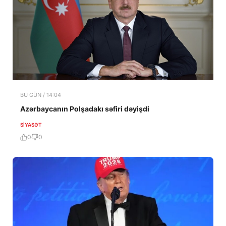
BU GÜN / 14:04
Azərbaycanın Polşadakı səfiri dəyişdi
SIYASƏT
0
0