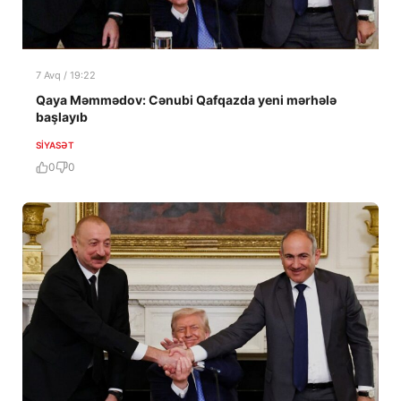
7 Avq / 19:22
Qaya Məmmədov: Cənubi Qafqazda yeni mərhələ
başlayıb
SIYASƏT
0
0