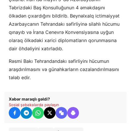
Təbrizdəki Baş Konsulluğunun 4 əməkdaşını
ölkədən çıxardığını bildirib. Beynəlxalq ictimaiyyət
Azərbaycanın Tehrandakı səfirliyinə silahlı hücumu
qınayıb və İrana Cenevrə Konvensiyasına uyğun
olaraq ölkədəki xarici diplomatların qorunmasına
dair öhdəliyini xatırladıb.
Rəsmi Bakı Tehrandandakı səfirliyinı hücumun
araşdırılmasını və günahkarların cəzalandırılmasını
tələb edir.
Xəbər maraqlı gəldi?
Sosial şəbəkələrdə paylaşın