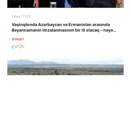
7 Avq / 11:03
Vaşinqtonda Azərbaycan və Ermənistan arasında
Bəyannamənin imzalanmasının bir ili olacaq – nəyə
nail olundu?
SIYASƏT
0
0