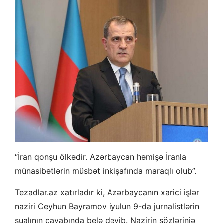
“İran qonşu ölkədir. Azərbaycan həmişə İranla
münasibətlərin müsbət inkişafında maraqlı olub”.
Tezadlar.az xatırladır ki, Azərbaycanın xarici işlər
naziri Ceyhun Bayramov iyulun 9-da jurnalistlərin
sualının cavabında belə deyib. Nazirin sözlərinjə