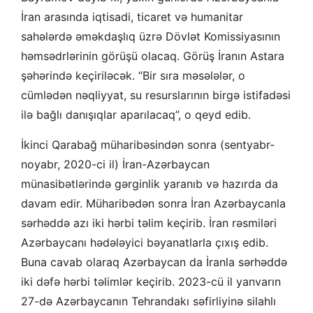
İran arasında iqtisadi, ticaret və humanitar
sahələrdə əməkdaşlıq üzrə Dövlət Komissiyasının
həmsədrlərinin görüşü olacaq. Görüş İranın Astara
şəhərində keçiriləcək. “Bir sıra məsələlər, o
cümlədən nəqliyyat, su resurslarının birgə istifadəsi
ilə bağlı danışıqlar aparılacaq”, o qeyd edib.
İkinci Qarabağ müharibəsindən sonra (sentyabr-
noyabr, 2020-ci il) İran-Azərbaycan
münasibətlərində gərginlik yaranıb və hazırda da
davam edir. Müharibədən sonra İran Azərbaycanla
sərhəddə azı iki hərbi təlim keçirib. İran rəsmiləri
Azərbaycanı hədələyici bəyanatlarla çıxış edib.
Buna cavab olaraq Azərbaycan da İranla sərhəddə
iki dəfə hərbi təlimlər keçirib. 2023-cü il yanvarın
27-də Azərbaycanın Tehrandakı səfirliyinə silahlı