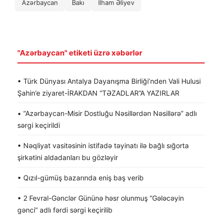
Azərbaycan
Bakı
İlham Əliyev
"Azərbaycan" etiketi üzrə xəbərlər
• Türk Dünyası Antalya Dayanışma Birliği’nden Vali Hulusi
Şahin’e ziyaret-İRAKDAN “TƏZADLAR”A YAZIRLAR
• “Azərbaycan-Misir Dostluğu Nəsillərdən Nəsillərə” adlı
sərgi keçirildi
• Nəqliyat vasitəsinin istifadə təyinatı ilə bağlı sığorta
şirkətini aldadanları bu gözləyir
• Qızıl-gümüş bazarında eniş baş verib
• 2 Fevral-Gənclər Gününə həsr olunmuş “Gələcəyin
gənci” adlı fərdi sərgi keçirilib