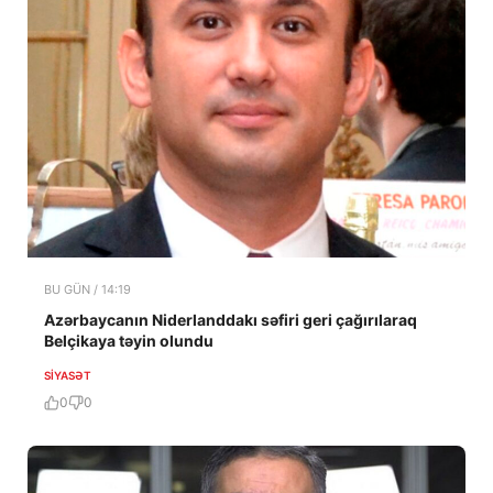
BU GÜN / 14:19
Azərbaycanın Niderlanddakı səfiri geri çağırılaraq
Belçikaya təyin olundu
SIYASƏT
0
0