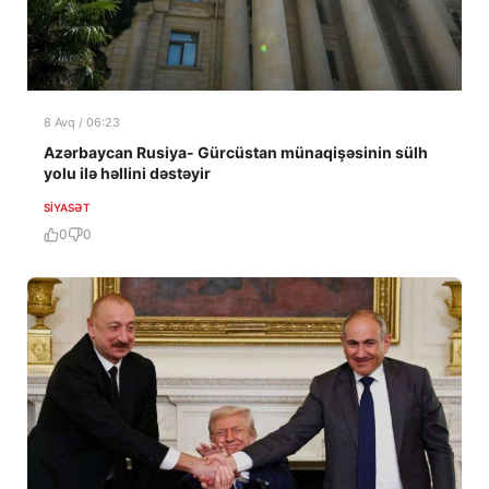
8 Avq / 06:23
Azərbaycan Rusiya- Gürcüstan münaqişəsinin sülh
yolu ilə həllini dəstəyir
SIYASƏT
0
0