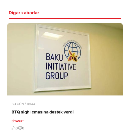
Digər xəbərlər
BU GÜN / 18:44
BTQ siqh icmasına dəstək verdi
SIYASƏT
0
0