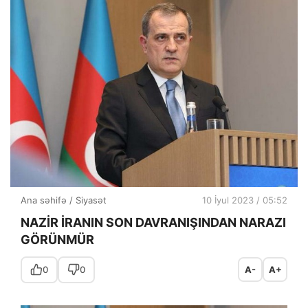
Ana səhifə
/
Siyasət
10 İyul 2023 / 05:52
NAZİR İRANIN SON DAVRANIŞINDAN NARAZI
GÖRÜNMÜR
0
0
A-
A+