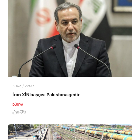
5 Avq / 22:37
İran XİN başçısı Pakistana gedir
DÜNYA
0
0