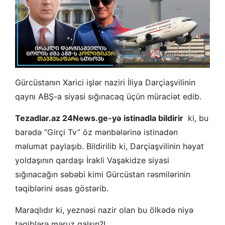
Gürcüstanın Xarici işlər naziri İliya Darçiaşvilinin
qaynı ABŞ-a siyasi sığınacaq üçün müraciət edib.
Tezadlar.az 24News.ge-yə istinadla bildirir
ki, bu
barədə “Girçi Tv” öz mənbələrinə istinadən
məlumat paylaşıb. Bildirilib ki, Darçiaşvilinin həyat
yoldaşının qardaşı İrakli Vaşakidze siyasi
sığınacağın səbəbi kimi Gürcüstan rəsmilərinin
təqiblərini əsas göstərib.
Maraqlıdır ki, yeznəsi nazir olan bu ölkədə niyə
təqiblərə məruz qalsın?!