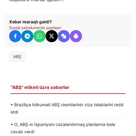
Xəbər maraqlı gəldi?
Sosial şəbəkələrdə paylaşın
ABŞ
"ABŞ" etiketi üzrə xəbərlər
• Braziliya hökuməti ABŞ rəsmilərinin viza tələblərini rədd
etdi
• O, ABŞ-ın İspaniyanı cəzalandırmaq planlarına belə
cavab verdi