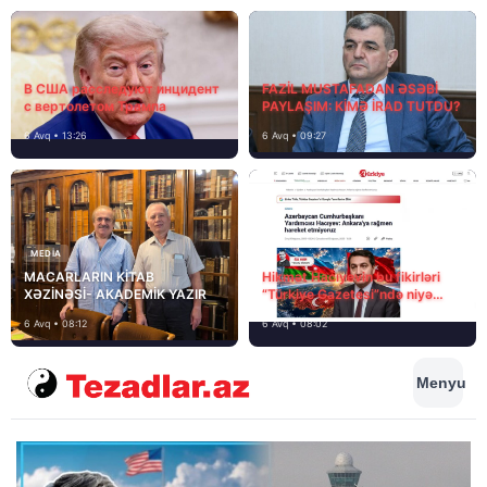
В США расследуют инцидент
FAZİL MUSTAFADAN ƏSƏBİ
с вертолетом Трампа
PAYLAŞIM: KİMƏ İRAD TUTDU?
6 Avq • 13:26
6 Avq • 09:27
MEDİA
MACARLARIN KİTAB
Hikmət Hacıyevin bu fikirləri
XƏZİNƏSİ- AKADEMİK YAZIR
“Türkiye Gazetesi”ndə niyə
təhrif edilib?
6 Avq • 08:12
6 Avq • 08:02
Menyu