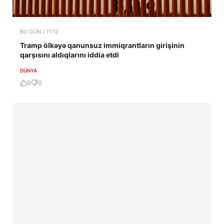
BU GÜN / 11:12
Tramp ölkəyə qanunsuz immiqrantların girişinin
qarşısını aldıqlarını iddia etdi
DÜNYA
0
0