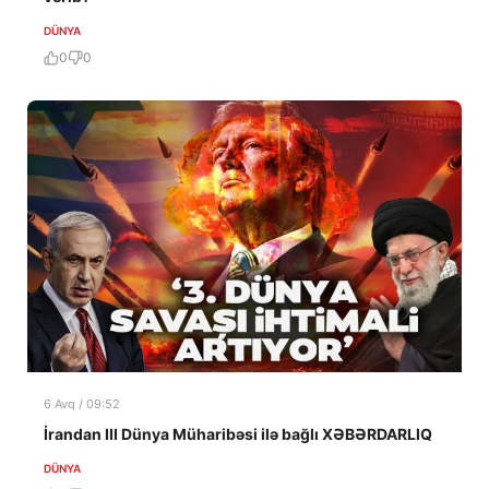
DÜNYA
0
0
6 Avq / 09:52
İrandan III Dünya Müharibəsi ilə bağlı XƏBƏRDARLIQ
DÜNYA