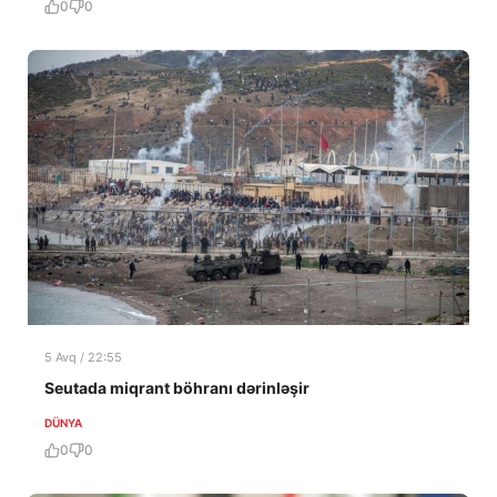
0
0
5 Avq / 22:55
Seutada miqrant böhranı dərinləşir
DÜNYA
0
0