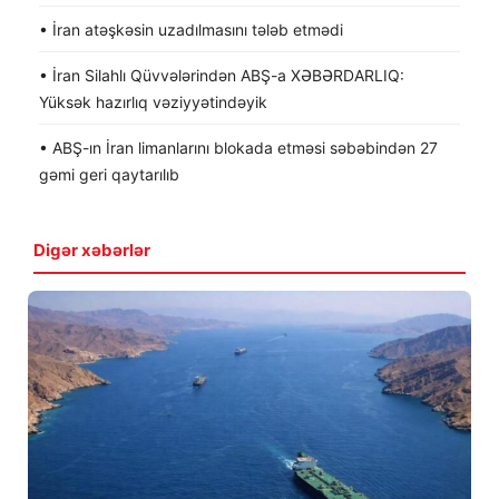
• İran atəşkəsin uzadılmasını tələb etmədi
• İran Silahlı Qüvvələrindən ABŞ-a XƏBƏRDARLIQ:
Yüksək hazırlıq vəziyyətindəyik
• ABŞ-ın İran limanlarını blokada etməsi səbəbindən 27
gəmi geri qaytarılıb
Digər xəbərlər