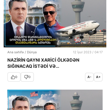
Ana səhifə
/
Dünya
12 İyul 2023 / 04:17
NAZİRİN QAYNI XARİCİ ÖLKƏDƏN
SIĞINACAQ İSTƏDİ VƏ…
0
0
A-
A+