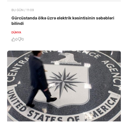
BU GÜN / 11:09
Gürcüstanda ölkə üzrə elektrik kəsintisinin səbəbləri
bilindi
DÜNYA
0
0