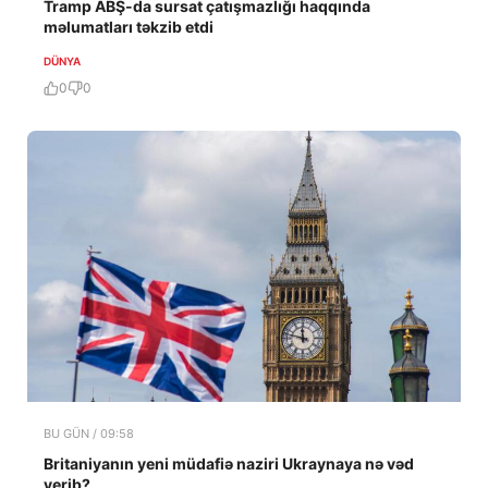
Tramp ABŞ-da sursat çatışmazlığı haqqında
məlumatları təkzib etdi
DÜNYA
0
0
BU GÜN / 09:58
Britaniyanın yeni müdafiə naziri Ukraynaya nə vəd
verib?