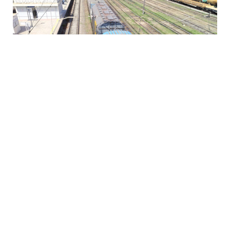
5 Avq / 22:19
Rusiyadan Ermənistana buğda göndərilir
DÜNYA
0
0