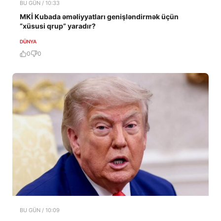
BU GÜN / 10:33
MKİ Kubada əməliyyatları genişləndirmək üçün
“xüsusi qrup” yaradır?
DÜNYA
0
0
BU GÜN / 10:09