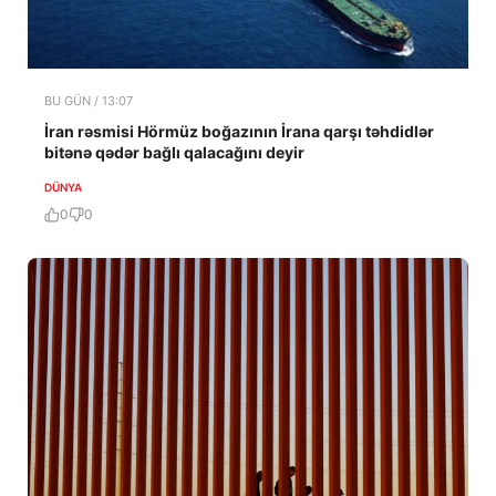
BU GÜN / 13:07
İran rəsmisi Hörmüz boğazının İrana qarşı təhdidlər
bitənə qədər bağlı qalacağını deyir
DÜNYA
0
0