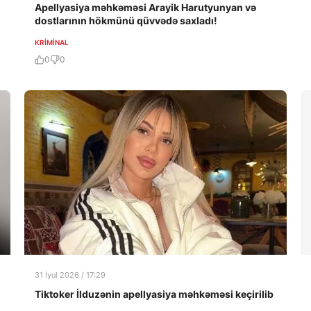
Apellyasiya məhkəməsi Arayik Harutyunyan və
dostlarının hökmünü qüvvədə saxladı!
KRIMINAL
0
0
31 İyul 2026 / 17:29
Tiktoker İlduzənin apellyasiya məhkəməsi keçirilib