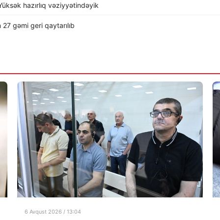
üksək hazırlıq vəziyyətindəyik
 27 gəmi geri qaytarılıb
6 Avqust 2026 / 13:04