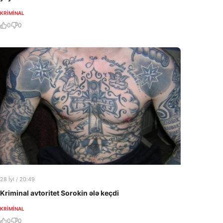
KRIMINAL
0
0
28 İyl / 20:49
Kriminal avtoritet Sorokin ələ keçdi
KRIMINAL
0
0