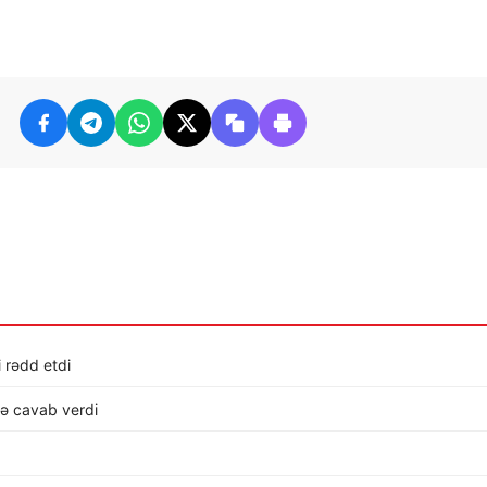
i rədd etdi
lə cavab verdi