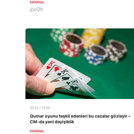
KRIMINAL
0
0
30 İyl / 13:45
Qumar oyunu təşkil edənləri bu cəzalar gözləyir –
CM-də yeni dəyişiklik
KRIMINAL