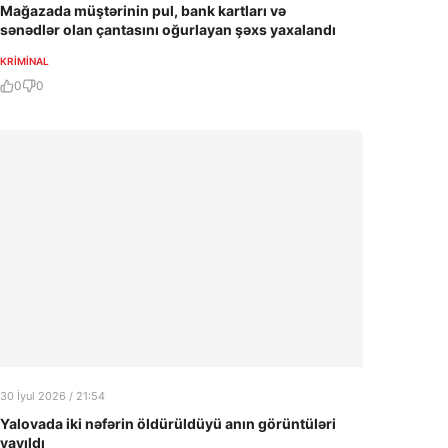
Mağazada müştərinin pul, bank kartları və
sənədlər olan çantasını oğurlayan şəxs yaxalandı
KRIMINAL
0
0
30 İyul 2026 / 21:54
Yalovada iki nəfərin öldürüldüyü anın görüntüləri
yayıldı