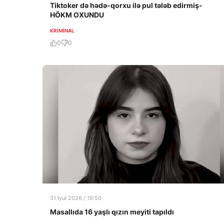
Tiktoker də hədə-qorxu ilə pul tələb edirmiş-
HÖKM OXUNDU
KRIMINAL
0
0
31 İyul 2026 / 19:50
Masallıda 16 yaşlı qızın meyiti tapıldı