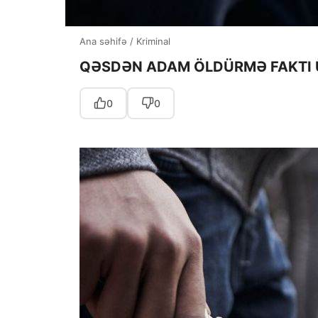
Ana səhifə
/
Kriminal
QƏSDƏN ADAM ÖLDÜRMƏ FAKTI Ü
0
0