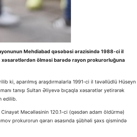
rayonunun Mehdiabad qəsəbəsi ərazisində 1988-ci il
iş xəsarətlərdən ölməsi barədə rayon prokurorluğuna
irilib ki, aparılmış araşdırmalarla 1991-ci il təvəllüdlü Hüseyn
nı tanışı Sultan Əliyevə bıçaqla xəsarətlər yetirərək
 edilib.
 Cinayət Məcəlləsinin 120.1-ci (qəsdən adam öldürmə)
sımov prokurorun qərarı əsasında şübhəli şəxs qismində