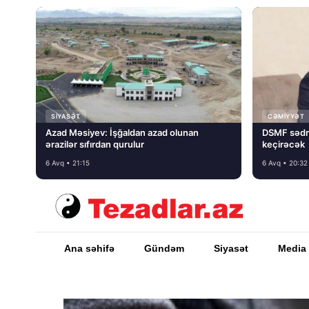
SIYASƏT
CƏMIYYƏT
Azad Məsiyev: İşğaldan azad olunan
DSMF sədr
ərazilər sıfırdan qurulur
keçirəcək
6 Avq • 21:15
6 Avq • 20:32
Ana səhifə
Gündəm
Siyasət
Media