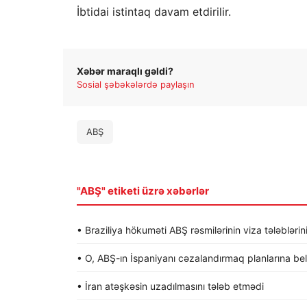
İbtidai istintaq davam etdirilir.
Xəbər maraqlı gəldi?
Sosial şəbəkələrdə paylaşın
ABŞ
"ABŞ" etiketi üzrə xəbərlər
• Braziliya hökuməti ABŞ rəsmilərinin viza tələblərin
• O, ABŞ-ın İspaniyanı cəzalandırmaq planlarına be
• İran atəşkəsin uzadılmasını tələb etmədi