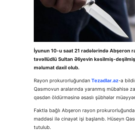
İyunun 10-u saat 21 radələrində Abşeron 
təvəllüdlü Sultan Əliyevin kəsilmiş-deşilm
məlumat daxil olub.
Rayon prokurorluğundan
Tezadlar.az
-a bild
Qasımovun aralarında yaranmış mübahisə zama
qəsdən öldürməsinə əsaslı şübhələr müəyyən
Faktla bağlı Abşeron rayon prokurorluğunda
maddəsi ilə cinayət işi başlanıb. Hüseyn Qa
tutulub.