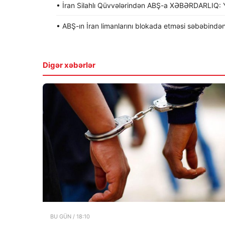
• İran Silahlı Qüvvələrindən ABŞ-a XƏBƏRDARLIQ: Y
• ABŞ-ın İran limanlarını blokada etməsi səbəbindən
Digər xəbərlər
BU GÜN / 18:10