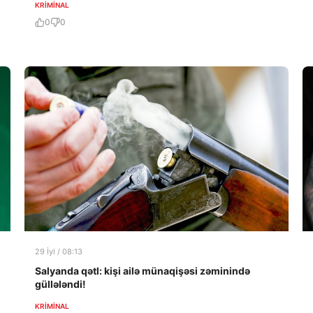
KRIMINAL
0
0
29 İyl / 08:13
Salyanda qətl: kişi ailə münaqişəsi zəminində
güllələndi!
KRIMINAL