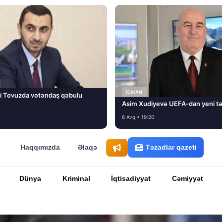
İDMAN
i Tovuzda vətəndaş qəbulu
Asim Xudiyevə UEFA-dan yeni tə
6 Avq • 19:20
Haqqımızda
Əlaqə
Təzadlar qazeti
Dünya
Kriminal
İqtisadiyyat
Cəmiyyət