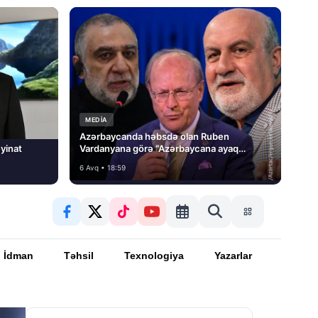
MEDİA
Azərbaycanda həbsdə olan Ruben
yinat
Vardanyana görə “Azərbaycana ayaq
basmayacağını” dedi və…
6 Avq • 18:59
İdman
Təhsil
Texnologiya
Yazarlar