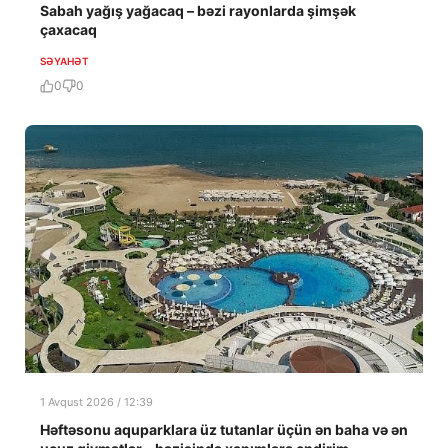
Sabah yağış yağacaq – bəzi rayonlarda şimşək
çaxacaq
SƏYAHƏT
0
0
1 Avqust 2026 / 12:39
Həftəsonu aquparklara üz tutanlar üçün ən baha və ən