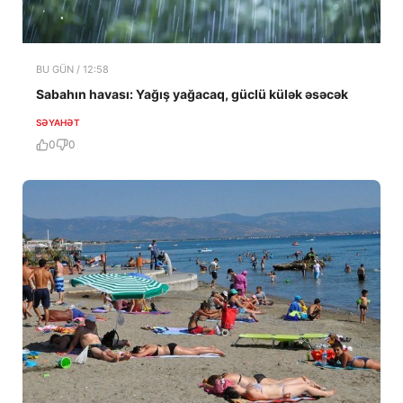
BU GÜN / 12:58
Sabahın havası: Yağış yağacaq, güclü külək əsəcək
SƏYAHƏT
0
0