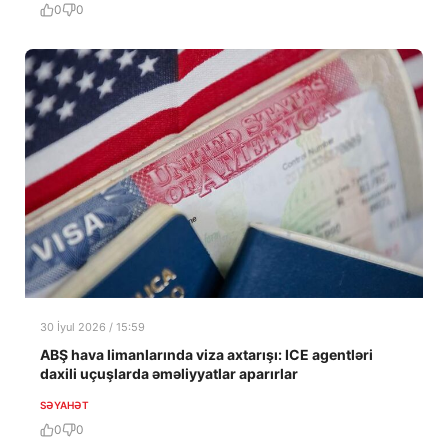
0
0
30 İyul 2026 / 15:59
ABŞ hava limanlarında viza axtarışı: ICE agentləri
daxili uçuşlarda əməliyyatlar aparırlar
SƏYAHƏT
0
0