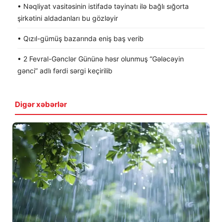
• Nəqliyat vasitəsinin istifadə təyinatı ilə bağlı sığorta
şirkətini aldadanları bu gözləyir
• Qızıl-gümüş bazarında eniş baş verib
• 2 Fevral-Gənclər Gününə həsr olunmuş “Gələcəyin
gənci” adlı fərdi sərgi keçirilib
Digər xəbərlər