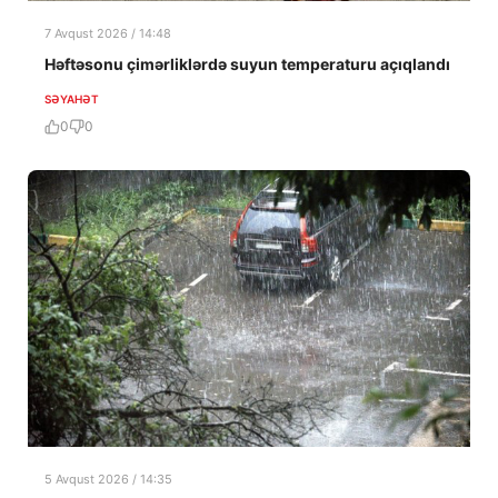
7 Avqust 2026 / 14:48
Həftəsonu çimərliklərdə suyun temperaturu açıqlandı
SƏYAHƏT
0
0
5 Avqust 2026 / 14:35