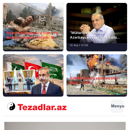
MEDİA
Просто вспомнить о том, что
“Müharibə dövründə
было в эти дни в Грузии- 18
Azərbaycan vasitəsilə İrana
лет назад, 8 августа 2008
yardım və dəstək göstərilib”
10 Avq • 11:19
10 Avq • 07:25
года…
MEDİA
“İran yeni yaradılan ittifaqın
Bakıda hələ də yanacaq çəni
hədəfi deyil”
yanır – FOTO
9 Avq • 21:54
9 Avq • 18:00
Menyu