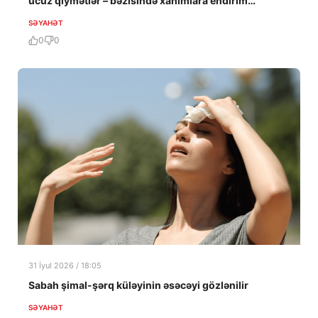
ucuz qiymətlər – bəzisində xanımlara endirim…
SƏYAHƏT
0
0
31 İyul 2026 / 18:05
Sabah şimal-şərq küləyinin əsəcəyi gözlənilir
SƏYAHƏT