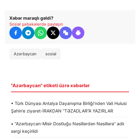
Xəbər maraqlı gəldi?
Sosial şəbəkələrdə paylaşın
Azərbaycan
sosial
"Azərbaycan" etiketi üzrə xəbərlər
• Türk Dünyası Antalya Dayanışma Birliği’nden Vali Hulusi
Şahin’e ziyaret-İRAKDAN “TƏZADLAR”A YAZIRLAR
• “Azərbaycan-Misir Dostluğu Nəsillərdən Nəsillərə” adlı
sərgi keçirildi