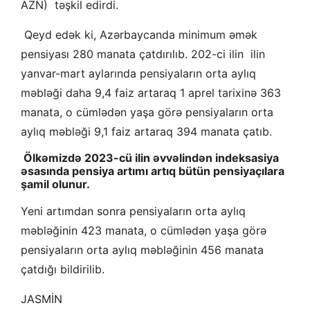
AZN) təşkil edirdi.
Qeyd edək ki,
Azərbaycanda minimum əmək
pensiyası 280 manata çatdırılıb. 202-ci ilin ilin
yanvar-mart aylarında pensiyaların orta aylıq
məbləği daha 9,4 faiz artaraq 1 aprel tarixinə 363
manata, o cümlədən yaşa görə pensiyaların orta
aylıq məbləği 9,1 faiz artaraq 394 manata çatıb.
Ölkəmizdə 2023-cü ilin əvvəlindən indeksasiya
əsasında pensiya artımı artıq bütün pensiyaçılara
şamil olunur.
Yeni artımdan sonra pensiyaların orta aylıq
məbləğinin 423 manata, o cümlədən yaşa görə
pensiyaların orta aylıq məbləğinin 456 manata
çatdığı bildirilib.
JASMİN