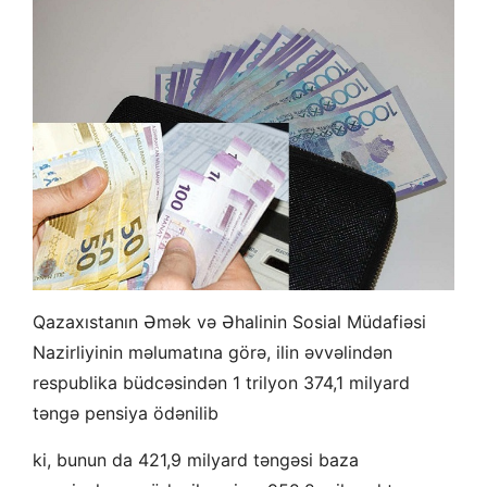
Qazaxıstanın Əmək və Əhalinin Sosial Müdafiəsi
Nazirliyinin məlumatına görə, ilin əvvəlindən
respublika büdcəsindən 1 trilyon 374,1 milyard
təngə pensiya ödənilib
ki, bunun da 421,9 milyard təngəsi baza