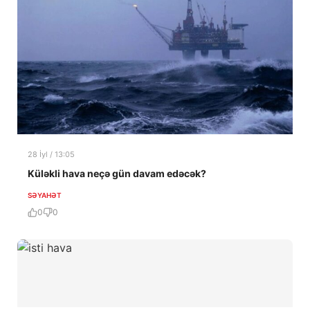
28 İyl / 13:05
Küləkli hava neçə gün davam edəcək?
SƏYAHƏT
0
0