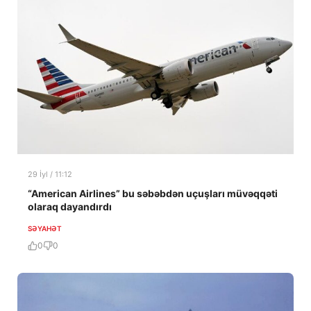
29 İyl / 11:12
“American Airlines” bu səbəbdən uçuşları müvəqqəti
olaraq dayandırdı
SƏYAHƏT
0
0