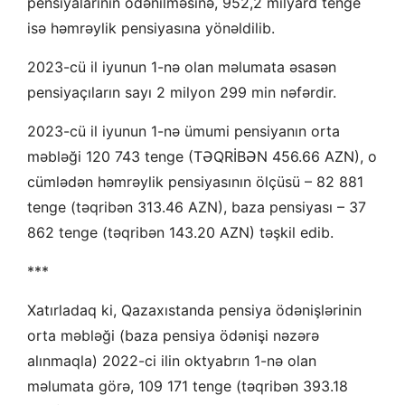
pensiyalarının ödənilməsinə, 952,2 milyard tenge
isə həmrəylik pensiyasına yönəldilib.
2023-cü il iyunun 1-nə olan məlumata əsasən
pensiyaçıların sayı 2 milyon 299 min nəfərdir.
2023-cü il iyunun 1-nə ümumi pensiyanın orta
məbləği 120 743 tenge (TƏQRİBƏN 456.66 AZN), o
cümlədən həmrəylik pensiyasının ölçüsü – 82 881
tenge (təqribən 313.46 AZN), baza pensiyası – 37
862 tenge (təqribən 143.20 AZN) təşkil edib.
***
Xatırladaq ki, Qazaxıstanda pensiya ödənişlərinin
orta məbləği (baza pensiya ödənişi nəzərə
alınmaqla) 2022-ci ilin oktyabrın 1-nə olan
məlumata görə, 109 171 tenge (təqribən 393.18