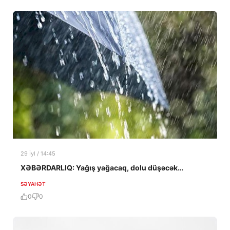
29 İyl / 14:45
XƏBƏRDARLIQ: Yağış yağacaq, dolu düşəcək…
SƏYAHƏT
0
0