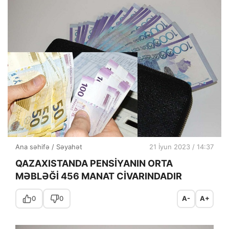
Ana səhifə
/
Səyahət
21 İyun 2023 / 14:37
QAZAXISTANDA PENSİYANIN ORTA
MƏBLƏĞİ 456 MANAT CİVARINDADIR
0
0
A-
A+