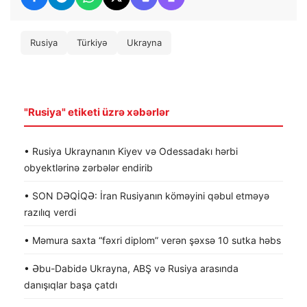
Rusiya
Türkiyə
Ukrayna
"Rusiya" etiketi üzrə xəbərlər
• Rusiya Ukraynanın Kiyev və Odessadakı hərbi
obyektlərinə zərbələr endirib
• SON DƏQİQƏ: İran Rusiyanın köməyini qəbul etməyə
razılıq verdi
• Məmura saxta “fəxri diplom” verən şəxsə 10 sutka həbs
• Əbu-Dabidə Ukrayna, ABŞ və Rusiya arasında
danışıqlar başa çatdı