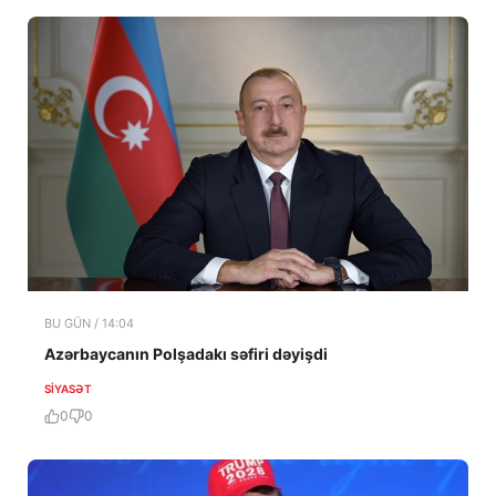
BU GÜN / 14:04
Azərbaycanın Polşadakı səfiri dəyişdi
SIYASƏT
0
0