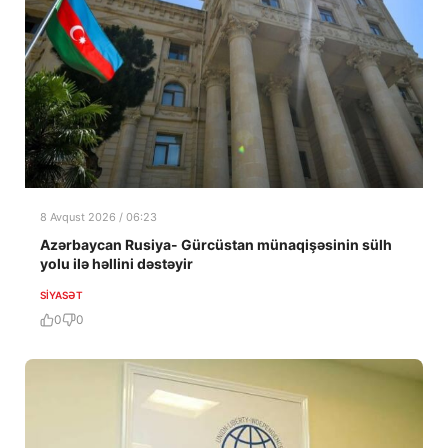
8 Avqust 2026 / 06:23
Azərbaycan Rusiya- Gürcüstan münaqişəsinin sülh
yolu ilə həllini dəstəyir
SIYASƏT
0
0