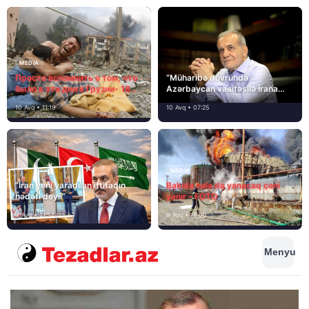
MEDİA
Просто вспомнить о том, что
“Müharibə dövründə
было в эти дни в Грузии- 18
Azərbaycan vasitəsilə İrana
лет назад, 8 августа 2008
yardım və dəstək göstərilib”
10 Avq • 11:19
10 Avq • 07:25
года…
MEDİA
“İran yeni yaradılan ittifaqın
Bakıda hələ də yanacaq çəni
hədəfi deyil”
yanır – FOTO
9 Avq • 21:54
9 Avq • 18:00
Menyu