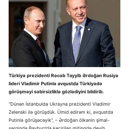
Türkiyə prezidenti Rəcəb Tayyib Ərdoğan Rusiya
lideri Vladimir Putinlə avqustda Türkiyədə
görüşməyi səbirsizliklə gözlədiyini bildirib.
“Dünən İstanbulda Ukrayna prezidenti Vladimir
Zelenski ilə görüşdük. Ümid edirəm ki, avqustda
Putinlə görüşəcəyik”, – Ərdoğan ölkənin şimal-
şərqində Bayburtda keçirilən mitinqdə deyib.