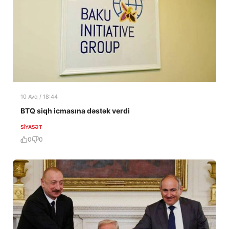
10 Avq / 18:44
BTQ siqh icmasına dəstək verdi
SIYASƏT
0
0