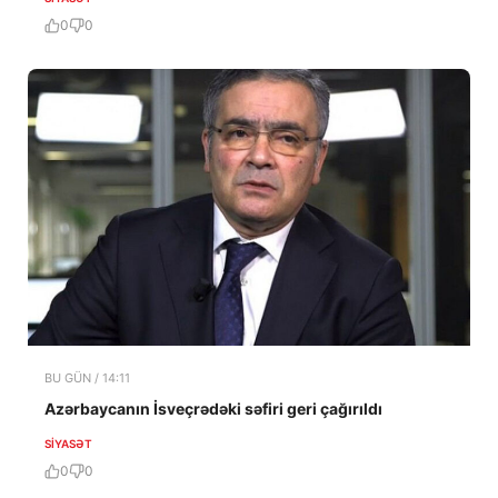
0
0
BU GÜN / 14:11
Azərbaycanın İsveçrədəki səfiri geri çağırıldı
SIYASƏT
0
0