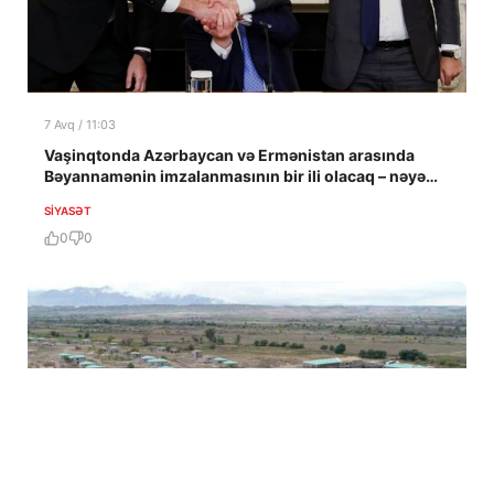
7 Avq / 11:03
Vaşinqtonda Azərbaycan və Ermənistan arasında
Bəyannamənin imzalanmasının bir ili olacaq – nəyə
nail olundu?
SIYASƏT
0
0