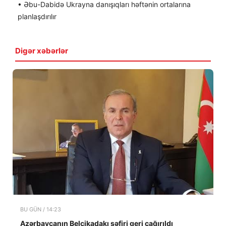
• Əbu-Dabidə Ukrayna danışıqları həftənin ortalarına
planlaşdırılır
Digər xəbərlər
BU GÜN / 14:23
Azərbaycanın Belçikadakı səfiri geri çağırıldı