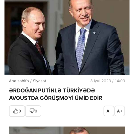
Ana səhifə
/
Siyasət
8 İyul 2023 / 14:03
ƏRDOĞAN PUTİNLƏ TÜRKİYƏDƏ
AVQUSTDA GÖRÜŞMƏYİ ÜMİD EDİR
0
0
A-
A+