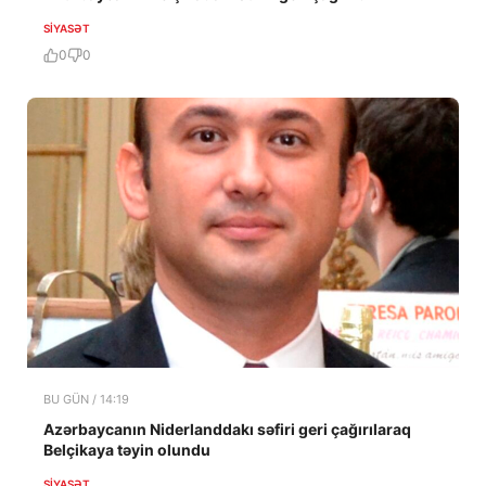
SIYASƏT
0
0
BU GÜN / 14:19
Azərbaycanın Niderlanddakı səfiri geri çağırılaraq
Belçikaya təyin olundu
SIYASƏT