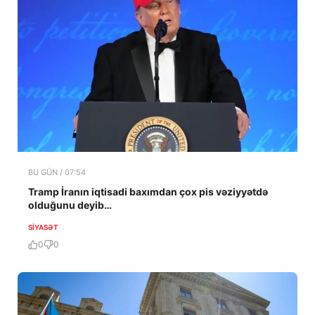
BU GÜN / 07:54
Tramp İranın iqtisadi baxımdan çox pis vəziyyətdə
olduğunu deyib…
SIYASƏT
0
0