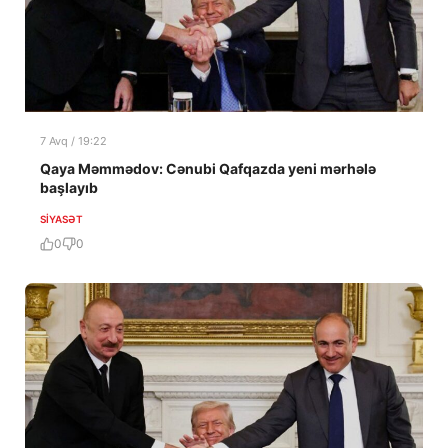
7 Avq / 19:22
Qaya Məmmədov: Cənubi Qafqazda yeni mərhələ
başlayıb
SIYASƏT
0
0