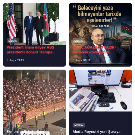
MEDİA
MEDİA
Prezident İlham Əliyev ABŞ
İQBAL AĞAZADƏ YAZIR-
prezidenti Donald Trampa
Səfəvilər dövləti milli
məktubunda yazıb ki…
dövlətdirmi?
8 Avq • 21:43
8 Avq • 08:51
MEDİA
Erməni polisi stadionda
Media Reyestri yeni Şuraya