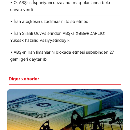
• O, ABŞ-ın İspaniyanı cəzalandırmaq planlarına belə
cavab verdi
• İran atəşkəsin uzadılmasını tələb etmədi
• İran Silahlı Qüvvələrindən ABŞ-a XƏBƏRDARLIQ:
Yüksək hazırlıq vəziyyətindəyik
• ABŞ-ın İran limanlarını blokada etməsi səbəbindən 27
gəmi geri qaytarılıb
Digər xəbərlər