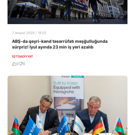
7 Avqust 2026 / 18:02
ABŞ-da qeyri-kənd təsərrüfatı məşğulluğunda
sürpriz! İyul ayında 23 min iş yeri azalıb
İQTISADIYYAT
0
0