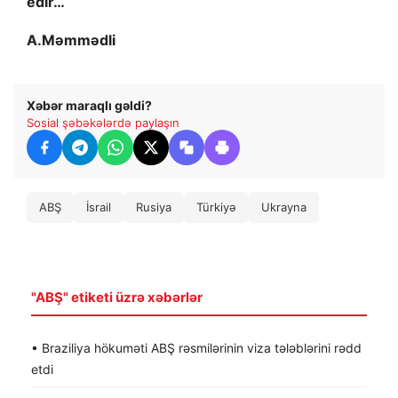
edir…
A.Məmmədli
Xəbər maraqlı gəldi?
Sosial şəbəkələrdə paylaşın
ABŞ
İsrail
Rusiya
Türkiyə
Ukrayna
"ABŞ" etiketi üzrə xəbərlər
• Braziliya hökuməti ABŞ rəsmilərinin viza tələblərini rədd
etdi