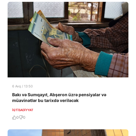
6 Avq / 13:50
Bakı və Sumqayıt, Abşeron üzrə pensiyalar və
müavinətlər bu tarixdə veriləcək
İQTISADIYYAT
0
0