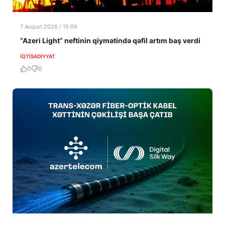
7 Avqust 2026 / 15:06
“Azeri Light” neftinin qiymətində qəfil artım baş verdi
İQTISADIYYAT
0
0