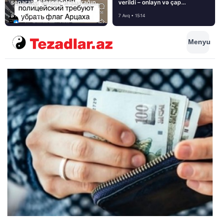
separatçı “Artsax”ın bayrağını
verildi – onlayn və çap
müsadirə etdi və…
mediasını nə gözləyir?
8 Avq • 08:39
7 Avq • 15:14
Menyu