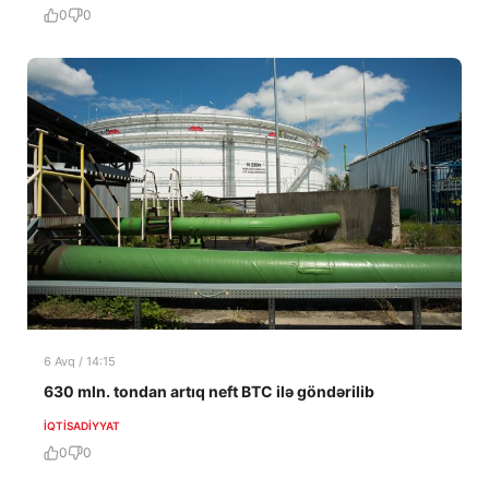
0
0
6 Avq / 14:15
630 mln. tondan artıq neft BTC ilə göndərilib
İQTISADIYYAT
0
0