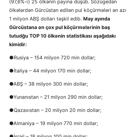
(97,6%-i) 25 ölkənin payına düşüb. Sözügedən
ölkələrdən Gürcüstan edilən pul köçürmələri ən azı
1 milyon ABŞ dolları təşkil edib.
May ayında
Gürcüstana ən çox pul köçürmələrinin baş
tutudğu TOP 10 ölkənin statistikası aşağıdakı
kimidir:
●Rusiya – 154 milyon 720 min dollar;
●İtaliya – 44 milyon 170 min dollar;
●ABŞ – 38 milyon 300 min dollar;
●Yunanıstan – 21 milyon 290 min dollar;
●Qazaxıstan – 20 milyon 20 min dollar;
●Almaniya – 19 milyon 770 min dollar;
●İsrail – 18 milyon 100 min dollar;