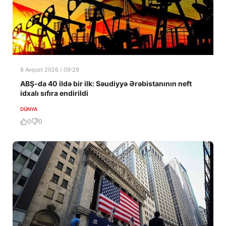
8 Avqust 2026 / 09:29
ABŞ-da 40 ildə bir ilk: Səudiyyə Ərəbistanının neft
idxalı sıfıra endirildi
DÜNYA
0
0