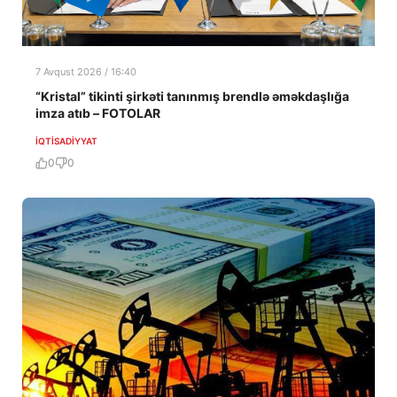
7 Avqust 2026 / 16:40
“Kristal” tikinti şirkəti tanınmış brendlə əməkdaşlığa
imza atıb – FOTOLAR
İQTISADIYYAT
0
0