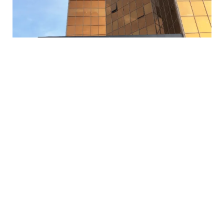
5 Avq / 23:12
Mərkəzi Bank bu şirkətin lisenziyasını ləğv etdi
İQTISADIYYAT
0
0