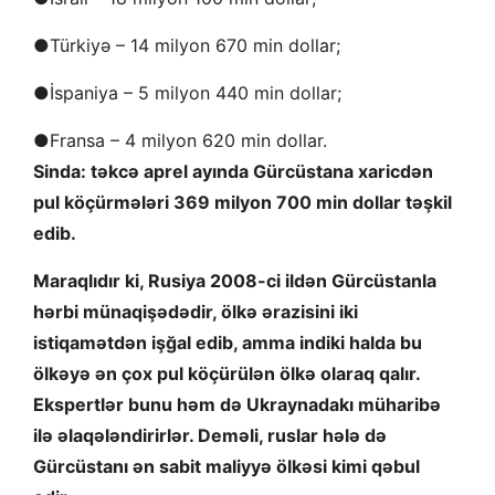
●Türkiyə – 14 milyon 670 min dollar;
●İspaniya – 5 milyon 440 min dollar;
●Fransa – 4 milyon 620 min dollar.
Sinda: təkcə aprel ayında Gürcüstana xaricdən
pul köçürmələri 369 milyon 700 min dollar təşkil
edib.
Maraqlıdır ki, Rusiya 2008-ci ildən Gürcüstanla
hərbi münaqişədədir, ölkə ərazisini iki
istiqamətdən işğal edib, amma indiki halda bu
ölkəyə ən çox pul köçürülən ölkə olaraq qalır.
Ekspertlər bunu həm də Ukraynadakı müharibə
ilə əlaqələndirirlər. Deməli, ruslar hələ də
Gürcüstanı ən sabit maliyyə ölkəsi kimi qəbul