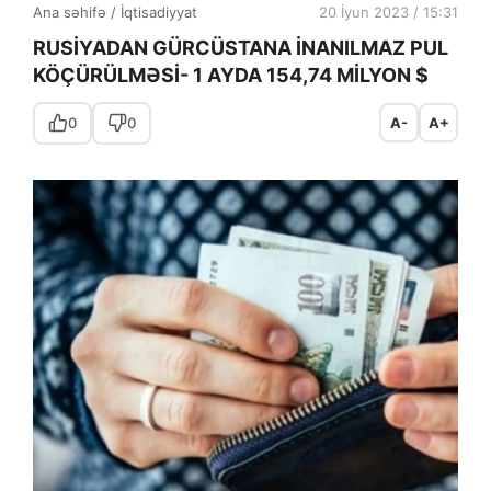
Ana səhifə
/
İqtisadiyyat
20 İyun 2023 / 15:31
RUSİYADAN GÜRCÜSTANA İNANILMAZ PUL
KÖÇÜRÜLMƏSİ- 1 AYDA 154,74 MİLYON $
0
0
A-
A+