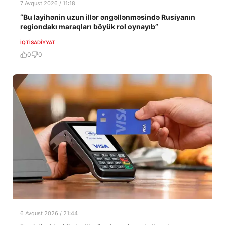
7 Avqust 2026 / 11:18
“Bu layihənin uzun illər əngəllənməsində Rusiyanın
regiondakı maraqları böyük rol oynayıb”
İQTISADIYYAT
0
0
6 Avqust 2026 / 21:44