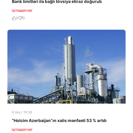
Bank limitləri ilə bağlı tövsiyə etiraz doğurub
İQTISADIYYAT
0
0
6 Avq / 19:38
“Holcim Azerbaijan”ın xalis mənfəəti 53 % artdı
İQTISADIYYAT