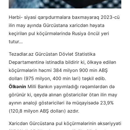
Hərbi- siyasi qarşıdurmalara baxmayaraq 2023-cü
ilin may ayında Gürcüstana xaricdən həyata
keçirilən pul köçürmələrində Rusiya öncül yeri
tutur…
Tezadlar.az Gürcüstan Dövlət Statistika
Departamentinə istinadla bildirir ki, ölkəyə edilən
köçürmələrin həcmi 384 milyon 900 min ABŞ
dolları (975 milyon, 400 min lari) təşkil edib.
Ölkənin
Milli Bankın yayımladığı rəqəmlərdən də
görünür ki, qeydə alınan göstəricilər ötən ilin may
ayının analoji göstəriciləri ilə müqayisədə 23,9%
(120,8 milyon ABŞ dolları) azdır.
Xaricdən Gürcüstana pul köçürmələrinin əksəriyyəti