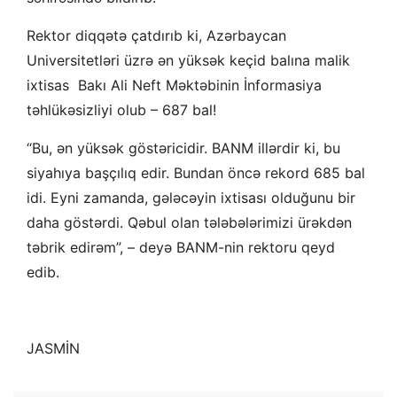
Rektor diqqətə çatdırıb ki, Azərbaycan
Universitetləri üzrə ən yüksək keçid balına malik
ixtisas Bakı Ali Neft Məktəbinin İnformasiya
təhlükəsizliyi olub – 687 bal!
“Bu, ən yüksək göstəricidir. BANM illərdir ki, bu
siyahıya başçılıq edir. Bundan öncə rekord 685 bal
idi. Eyni zamanda, gələcəyin ixtisası olduğunu bir
daha göstərdi. Qəbul olan tələbələrimizi ürəkdən
təbrik edirəm”, – deyə BANM-nin rektoru qeyd
edib.
JASMİN