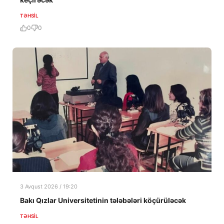
TƏHSIL
0
0
3 Avqust 2026 / 19:20
Bakı Qızlar Universitetinin tələbələri köçürüləcək
TƏHSIL