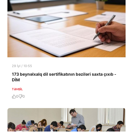
29 İyl / 10:55
173 beynəlxalq dil sertifikatının bəziləri saxta çıxıb -
DİM
TƏHSIL
0
0