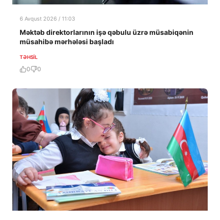
6 Avqust 2026 / 11:03
Məktəb direktorlarının işə qəbulu üzrə müsabiqənin
müsahibə mərhələsi başladı
TƏHSIL
0
0