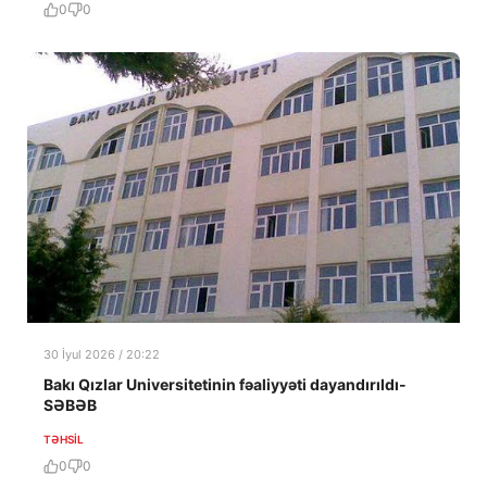
0
0
30 İyul 2026 / 20:22
Bakı Qızlar Universitetinin fəaliyyəti dayandırıldı-
SƏBƏB
TƏHSIL
0
0