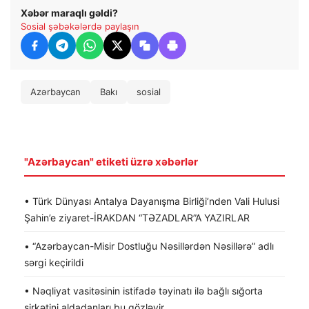
Xəbər maraqlı gəldi?
Sosial şəbəkələrdə paylaşın
Azərbaycan
Bakı
sosial
"Azərbaycan" etiketi üzrə xəbərlər
• Türk Dünyası Antalya Dayanışma Birliği’nden Vali Hulusi
Şahin’e ziyaret-İRAKDAN “TƏZADLAR”A YAZIRLAR
• “Azərbaycan-Misir Dostluğu Nəsillərdən Nəsillərə” adlı
sərgi keçirildi
• Nəqliyat vasitəsinin istifadə təyinatı ilə bağlı sığorta
şirkətini aldadanları bu gözləyir