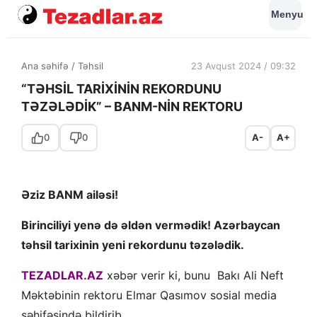
Menyu
Ana səhifə
/
Təhsil
23 Avqust 2024 / 09:32
“TƏHSİL TARİXİNİN REKORDUNU
TƏZƏLƏDİK” – BANM-NİN REKTORU
0
0
A-
A+
Əziz BANM ailəsi!
Birinciliyi yenə də əldən vermədik! Azərbaycan
təhsil tarixinin yeni rekordunu təzələdik.
TEZADLAR.AZ
xəbər verir ki, bunu
Bakı Ali Neft
Məktəbinin rektoru Elmar Qasımov sosial media
səhifəsində bildirib.