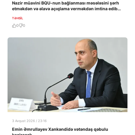
Nazir müavini BQU-nun bağlanması məsələsini şərh
etməkdən və əlavə açıqlama verməkdən imtina edib…
TƏHSIL
0
0
3 Avqust 2026 / 23:16
Emin Əmrullayev Xankəndidə vətəndaş qəbulu
keçirəcək