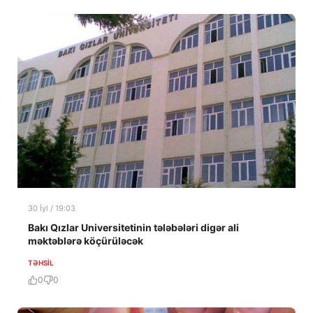
30 İyl / 19:03
Bakı Qızlar Universitetinin tələbələri digər ali
məktəblərə köçürüləcək
TƏHSIL
0
0