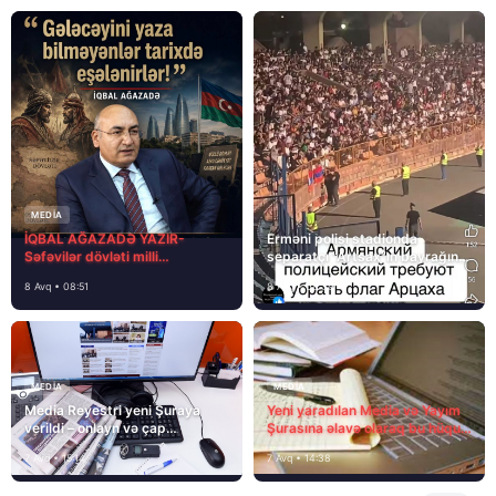
MEDİA
İQBAL AĞAZADƏ YAZIR-
Erməni polisi stadionda
Səfəvilər dövləti milli
separatçı “Artsax”ın bayrağını
dövlətdirmi?
müsadirə etdi və…
8 Avq • 08:51
8 Avq • 08:39
MEDİA
MEDİA
Media Reyestri yeni Şuraya
Yeni yaradılan Media və Yayım
verildi – onlayn və çap
Şurasına əlavə olaraq bu hüquq
mediasını nə gözləyir?
və vəzifələr də verilib
7 Avq • 15:14
7 Avq • 14:38