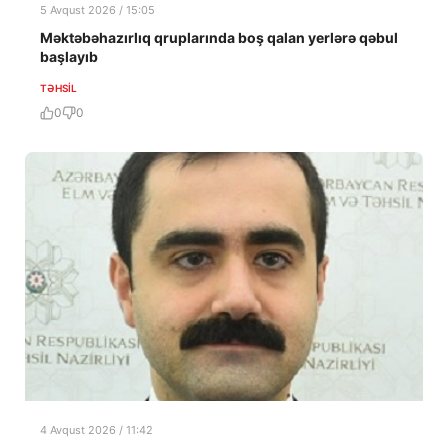
5 Avqust 2026 / 15:05
Məktəbəhazırlıq qruplarında boş qalan yerlərə qəbul
başlayıb
TƏHSIL
0
0
4 Avqust 2026 / 11:42