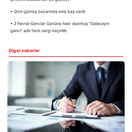
• Qızıl-gümüş bazarında eniş baş verib
• 2 Fevral-Gənclər Gününə həsr olunmuş “Gələcəyin
gənci” adlı fərdi sərgi keçirilib
Digər xəbərlər