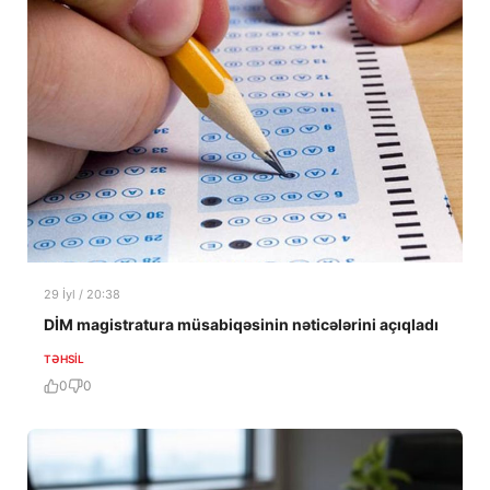
29 İyl / 20:38
DİM magistratura müsabiqəsinin nəticələrini açıqladı
TƏHSIL
0
0