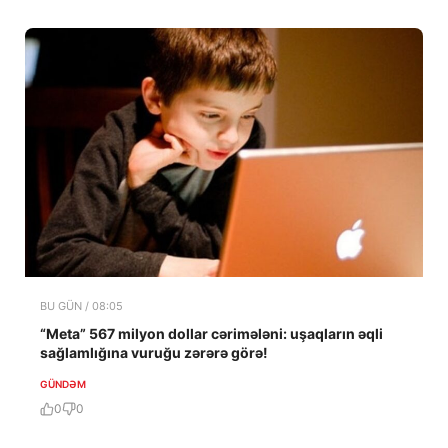
BU GÜN / 08:05
“Meta” 567 milyon dollar cərimələni: uşaqların əqli
sağlamlığına vuruğu zərərə görə!
GÜNDƏM
0
0