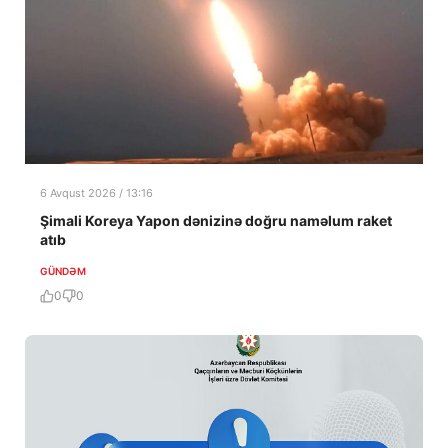
6 Avqust 2026 / 13:16
Şimali Koreya Yapon dənizinə doğru naməlum raket
atıb
GÜNDƏM
0
0