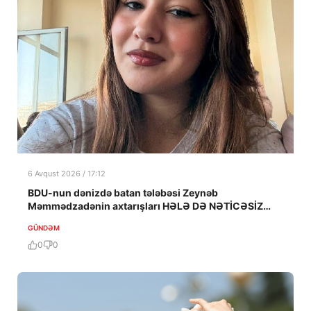
6 Avqust 2026 / 17:12
BDU-nun dənizdə batan tələbəsi Zeynəb
Məmmədzadənin axtarışları HƏLƏ DƏ NƏTİCƏSİZ
QALIB!
GÜNDƏM
0
0