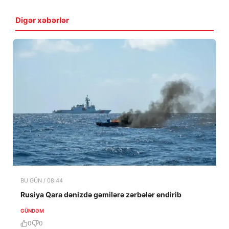
Digər xəbərlər
BU GÜN / 08:44
Rusiya Qara dənizdə gəmilərə zərbələr endirib
GÜNDƏM
0
0