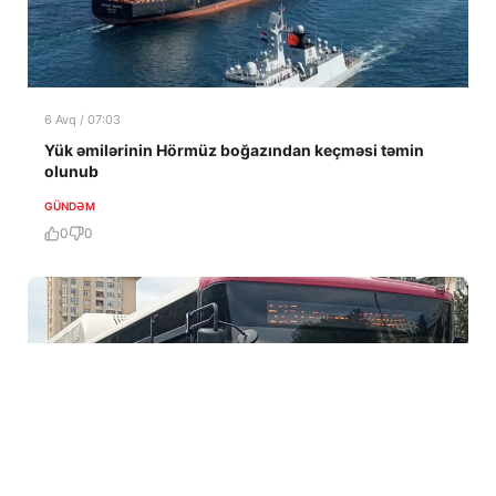
6 Avq / 07:03
Yük əmilərinin Hörmüz boğazından keçməsi təmin
olunub
GÜNDƏM
0
0