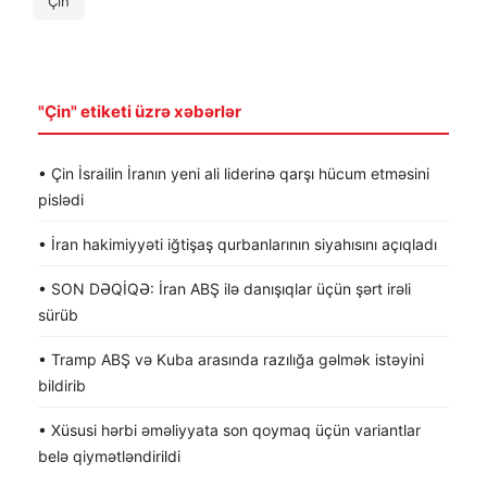
Çin
"Çin" etiketi üzrə xəbərlər
• Çin İsrailin İranın yeni ali liderinə qarşı hücum etməsini
pislədi
• İran hakimiyyəti iğtişaş qurbanlarının siyahısını açıqladı
• SON DƏQİQƏ: İran ABŞ ilə danışıqlar üçün şərt irəli
sürüb
• Tramp ABŞ və Kuba arasında razılığa gəlmək istəyini
bildirib
• Xüsusi hərbi əməliyyata son qoymaq üçün variantlar
belə qiymətləndirildi