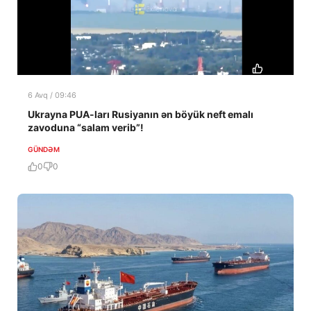
6 Avq / 09:46
Ukrayna PUA-ları Rusiyanın ən böyük neft emalı
zavoduna “salam verib”!
GÜNDƏM
0
0