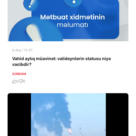
6 Avq / 12:37
Vahid aylıq müavinət: valideynlərin statusu niyə
vacibdir?
GÜNDƏM
0
0