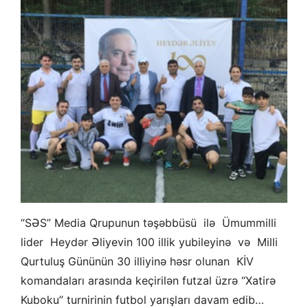
“SƏS” Media Qrupunun təşəbbüsü ilə Ümummilli
lider Heydər Əliyevin 100 illik yubileyinə və Milli
Qurtuluş Gününün 30 illiyinə həsr olunan KİV
komandaları arasında keçirilən futzal üzrə “Xatirə
Kuboku” turnirinin futbol yarışları davam edib…