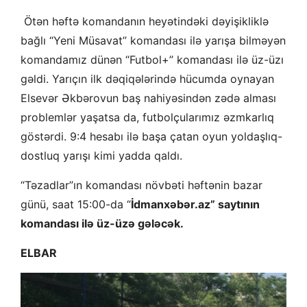
Ötən həftə komandanın heyətindəki dəyişikliklə
bağlı “Yeni Müsavat” komandası ilə yarışa bilməyən
komandamız dünən “Futbol+” komandası ilə üz-üzı
gəldi. Yarıçın ilk dəqiqələrində hücumda oynayan
Elsevər Əkbərovun baş nahiyəsindən zədə alması
problemlər yaşatsa da, futbolçularımız əzmkarlıq
göstərdi. 9:4 hesabı ilə başa çatan oyun yoldaşlıq-
dostluq yarışı kimi yadda qaldı.
“Təzadlar”ın komandası növbəti həftənin bazar
günü, saat 15:00-da “
İdmanxəbər.az” saytının
komandası ilə üz-üzə gələcək.
ELBAR