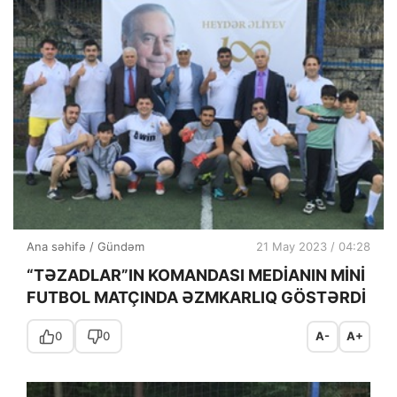
Ana səhifə
/
Gündəm
21 May 2023 / 04:28
“TƏZADLAR”IN KOMANDASI MEDİANIN MİNİ
FUTBOL MATÇINDA ƏZMKARLIQ GÖSTƏRDİ
0
0
A-
A+