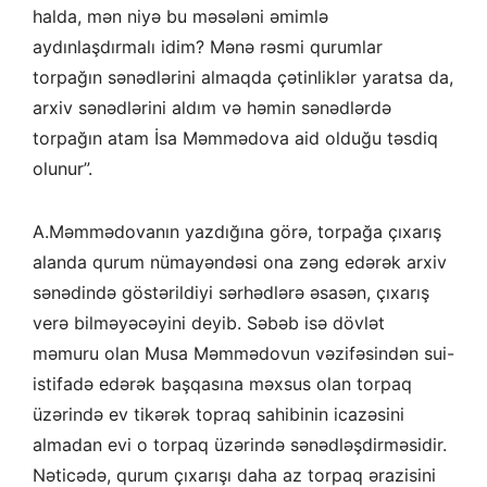
halda, mən niyə bu məsələni əmimlə
aydınlaşdırmalı idim? Mənə rəsmi qurumlar
torpağın sənədlərini almaqda çətinliklər yaratsa da,
arxiv sənədlərini aldım və həmin sənədlərdə
torpağın atam İsa Məmmədova aid olduğu təsdiq
olunur”.
A.Məmmədovanın yazdığına görə, torpağa çıxarış
alanda qurum nümayəndəsi ona zəng edərək arxiv
sənədində göstərildiyi sərhədlərə əsasən, çıxarış
verə bilməyəcəyini deyib. Səbəb isə dövlət
məmuru olan Musa Məmmədovun vəzifəsindən sui-
istifadə edərək başqasına məxsus olan torpaq
üzərində ev tikərək topraq sahibinin icazəsini
almadan evi o torpaq üzərində sənədləşdirməsidir.
Nəticədə, qurum çıxarışı daha az torpaq ərazisini