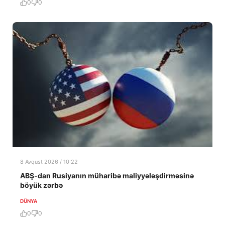
0
0
8 Avqust 2026 / 10:22
ABŞ-dan Rusiyanın müharibə maliyyələşdirməsinə
böyük zərbə
DÜNYA
0
0