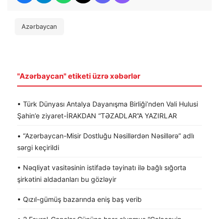
Azərbaycan
"Azərbaycan" etiketi üzrə xəbərlər
• Türk Dünyası Antalya Dayanışma Birliği’nden Vali Hulusi
Şahin’e ziyaret-İRAKDAN “TƏZADLAR”A YAZIRLAR
• “Azərbaycan-Misir Dostluğu Nəsillərdən Nəsillərə” adlı
sərgi keçirildi
• Nəqliyat vasitəsinin istifadə təyinatı ilə bağlı sığorta
şirkətini aldadanları bu gözləyir
• Qızıl-gümüş bazarında eniş baş verib