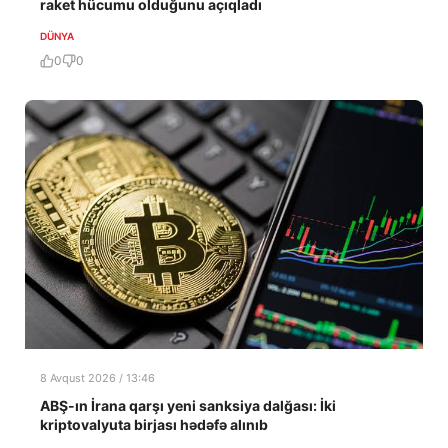
raket hücumu olduğunu açıqladı
DÜNYA
0
0
8 Avqust 2026 / 13:46
ABŞ-ın İrana qarşı yeni sanksiya dalğası: İki
kriptovalyuta birjası hədəfə alınıb