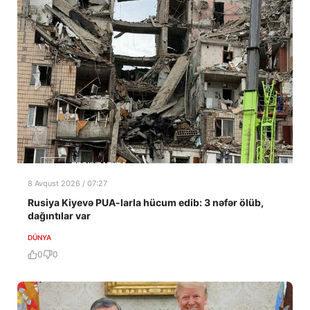
8 Avqust 2026 / 07:27
Rusiya Kiyevə PUA-larla hücum edib: 3 nəfər ölüb,
dağıntılar var
DÜNYA
0
0