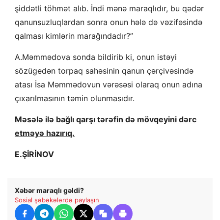
şiddətli töhmət alıb. İndi mənə maraqlıdır, bu qədər
qanunsuzluqlardan sonra onun hələ də vəzifəsində
qalması kimlərin marağındadır?”
A.Məmmədova sonda bildirib ki, onun istəyi
sözügedən torpaq sahəsinin qanun çərçivəsində
atası İsa Məmmədovun vərəsəsi olaraq onun adına
çıxarılmasının təmin olunmasıdır.
Məsələ ilə bağlı qarşı tərəfin də mövqeyini dərc
etməyə hazırıq.
E.ŞİRİNOV
Xəbər maraqlı gəldi?
Sosial şəbəkələrdə paylaşın