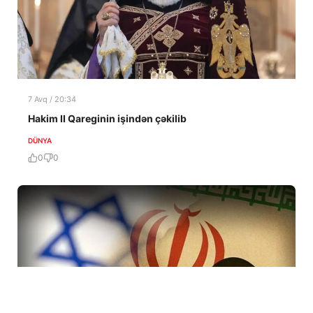
7 Avq / 20:34
Hakim II Qareginin işindən çəkilib
DÜNYA
0
0