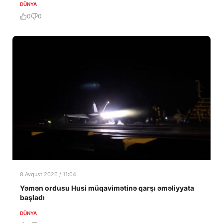
DÜNYA
0
0
8 Avqust 2026 / 11:04
Yəmən ordusu Husi müqavimətinə qarşı əməliyyata
başladı
DÜNYA