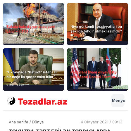
MEDİA
Bakıda hələ də yanacaq çəni
Niyə görkəmli şəxsiyyətləri bu
yanır – FOTO
şəkildə təhqir etmək lazımdır?
9 Avq • 18:00
9 Avq • 13:16
MEDİA
“Ukraynada “Patriot” istehsalı
Prezident İlham Əliyev ABŞ
bir neçə ilə qədər çəkə bilər”
prezidenti Donald Trampa
məktubunda yazıb ki…
9 Avq • 08:59
8 Avq • 21:43
Menyu
Ana səhifə
/
Dünya
4 Oktyabr 2021 / 09:13