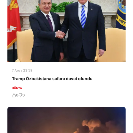
7 Avq / 23:59
Tramp Özbəkistana səfərə dəvət olundu
DÜNYA
0
0