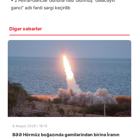
• 2 Fevral-Gənclər Gününə həsr olunmuş “Gələcəyin
gənci” adlı fərdi sərgi keçirilib
Digər xəbərlər
8 Avqust 2026 / 18:15
BƏƏ Hörmüz boğazında gəmilərindən birinə İranın