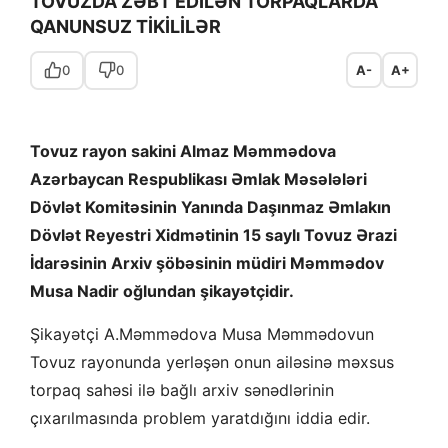
TOVUZDA ZƏBT EDİLƏN TORPAQLARDA
QANUNSUZ TİKİLİLƏR
0
0
A-
A+
Tovuz rayon sakini Almaz Məmmədova
Azərbaycan Respublikası Əmlak Məsələləri
Dövlət Komitəsinin Yanında Daşınmaz Əmlakın
Dövlət Reyestri Xidmətinin 15 saylı Tovuz Ərazi
İdarəsinin Arxiv şöbəsinin müdiri Məmmədov
Musa Nadir oğlundan şikayətçidir.
Şikayətçi A.Məmmədova Musa Məmmədovun
Tovuz rayonunda yerləşən onun ailəsinə məxsus
torpaq sahəsi ilə bağlı arxiv sənədlərinin
çıxarılmasında problem yaratdığını iddia edir.