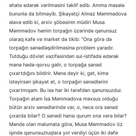
əhatə edərək verilməsini təklif edib. Amma məsələ
bununla da bitməyib. Şikayətçi Almaz Məmmədova
əlavə edib ki, arxiv şöbəsinin müdiri Musa
Məmmədov həmin torpağın üzərində qanunsuz
olaraq kafe və market də tikib: “Ona görə də
torpağın sənədləşdirilməsinə problem yaradır.
Tutduğu dövlət vəzifəsindən sui-istifadə edərək
mənə hədə-qorxu gəlir, o torpağa sənəd
çıxartdığını bildirir. Mənə deyir ki, get, kimə
istəyirsən şikayət et, o torpağın sənədlərini
çıxartmışam. Bu isə hər iki tərəfdən qanunsuzdur.
Torpağın atam İsa Məmmədova məxsus olduğu
bütün arxiv sənədlərində var, o, necə ora sənəd
çıxarda bilər? O sənədi hansı qurum ona verə bilər?
Məndə olan məlumata görə, Musa Məmmədov öz
işində qanunsuzluqlara yol verdiyi üçün iki dəfə