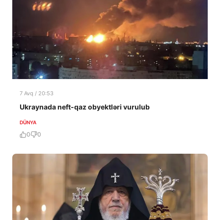
7 Avq / 20:53
Ukraynada neft-qaz obyektləri vurulub
DÜNYA
0
0