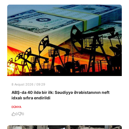
8 Avqust 2026 / 09:29
ABŞ-da 40 ildə bir ilk: Səudiyyə Ərəbistanının neft
idxalı sıfıra endirildi
DÜNYA
0
0