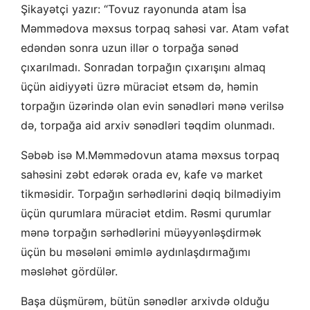
Şikayətçi yazır: “Tovuz rayonunda atam İsa
Məmmədova məxsus torpaq sahəsi var. Atam vəfat
edəndən sonra uzun illər o torpağa sənəd
çıxarılmadı. Sonradan torpağın çıxarışını almaq
üçün aidiyyəti üzrə müraciət etsəm də, həmin
torpağın üzərində olan evin sənədləri mənə verilsə
də, torpağa aid arxiv sənədləri təqdim olunmadı.
Səbəb isə M.Məmmədovun atama məxsus torpaq
sahəsini zəbt edərək orada ev, kafe və market
tikməsidir. Torpağın sərhədlərini dəqiq bilmədiyim
üçün qurumlara müraciət etdim. Rəsmi qurumlar
mənə torpağın sərhədlərini müəyyənləşdirmək
üçün bu məsələni əmimlə aydınlaşdırmağımı
məsləhət gördülər.
Başa düşmürəm, bütün sənədlər arxivdə olduğu