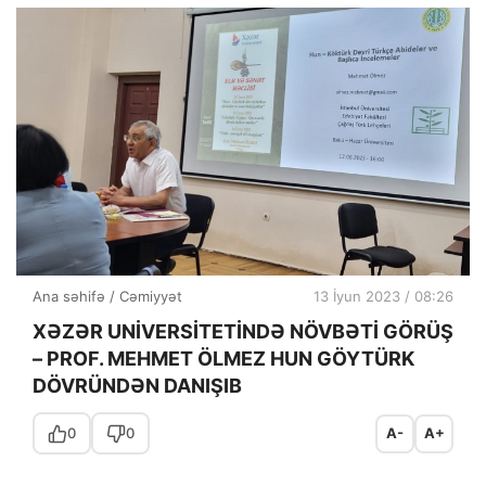
Ana səhifə
/
Cəmiyyət
13 İyun 2023 / 08:26
XƏZƏR UNİVERSİTETİNDƏ NÖVBƏTİ GÖRÜŞ
– PROF. MEHMET ÖLMEZ HUN GÖYTÜRK
DÖVRÜNDƏN DANIŞIB
0
0
A-
A+