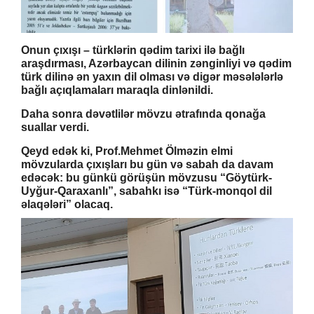
Onun çıxışı – türklərin qədim tarixi ilə bağlı
araşdırması, Azərbaycan dilinin zənginliyi və qədim
türk dilinə ən yaxın dil olması və digər məsələlərlə
bağlı açıqlamaları maraqla dinlənildi.
Daha sonra dəvətlilər mövzu ətrafında qonağa
suallar verdi.
Qeyd edək ki, Prof.Mehmet Ölməzin elmi
mövzularda çıxışları bu gün və sabah da davam
edəcək: bu günkü görüşün mövzusu “Göytürk-
Uyğur-Qaraxanlı”, sabahkı isə “Türk-monqol dil
əlaqələri” olacaq.