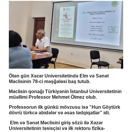
Ötən gün Xəzər Universitetində Elm və Sənət
Məclisinin 78-ci məşğələsi baş tutub.
Məclisin qonağı Türkiyənin İstanbul Universitetinin
müəllimi Professor Mehmet Ölmez olub.
Professorun ilk günkü mövzusu isə “Hun Göytürk
dövrü türkcə abidələr və əsas tədqiqatlar” idi.
Elm və Sənət Məclisini giriş sözü ilə Xəzər
Universitetinin təsisçisi və ilk rektoru fizika-