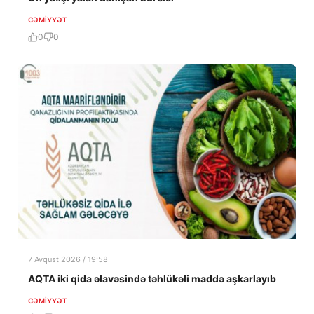
CƏMIYYƏT
0
0
7 Avqust 2026 / 19:58
AQTA iki qida əlavəsində təhlükəli maddə aşkarlayıb
CƏMIYYƏT