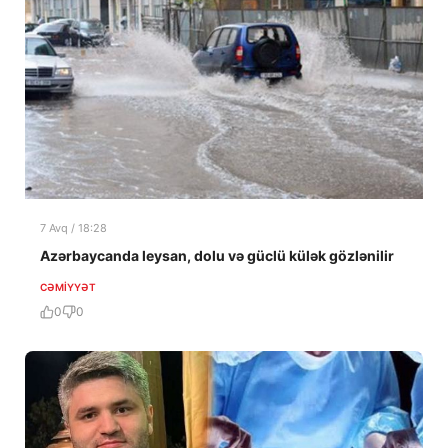
7 Avq / 18:28
Azərbaycanda leysan, dolu və güclü külək gözlənilir
CƏMIYYƏT
0
0