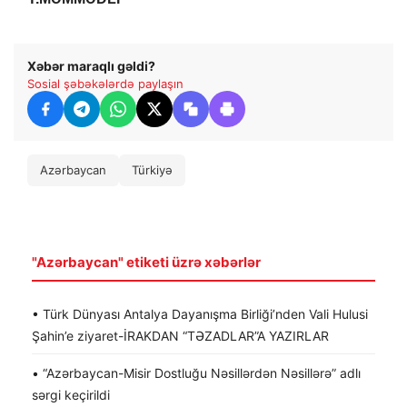
Xəbər maraqlı gəldi?
Sosial şəbəkələrdə paylaşın
Azərbaycan
Türkiyə
"Azərbaycan" etiketi üzrə xəbərlər
• Türk Dünyası Antalya Dayanışma Birliği’nden Vali Hulusi
Şahin’e ziyaret-İRAKDAN “TƏZADLAR”A YAZIRLAR
• “Azərbaycan-Misir Dostluğu Nəsillərdən Nəsillərə” adlı
sərgi keçirildi