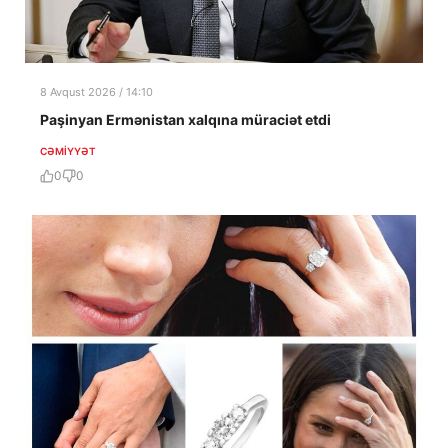
8 Avqust 2026 / 14:10
Paşinyan Ermənistan xalqına müraciət etdi
CƏMIYYƏT
0
0