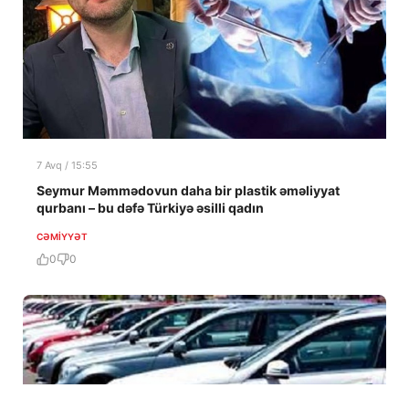
7 Avq / 15:55
Seymur Məmmədovun daha bir plastik əməliyyat
qurbanı – bu dəfə Türkiyə əsilli qadın
CƏMIYYƏT
0
0