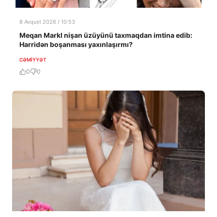
8 Avqust 2026 / 10:53
Meqan Markl nişan üzüyünü taxmaqdan imtina edib:
Harridən boşanması yaxınlaşırmı?
CƏMIYYƏT
0
0