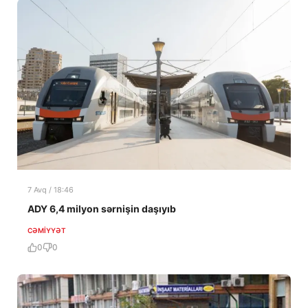
7 Avq / 18:46
ADY 6,4 milyon sərnişin daşıyıb
CƏMIYYƏT
0
0