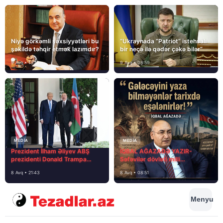
Niyə görkəmli şəxsiyyətləri bu
“Ukraynada “Patriot” istehsalı
şəkildə təhqir etmək lazımdır?
bir neçə ilə qədər çəkə bilər”
9 Avq • 13:16
9 Avq • 08:59
MEDİA
MEDİA
Prezident İlham Əliyev ABŞ
İQBAL AĞAZADƏ YAZIR-
prezidenti Donald Trampa
Səfəvilər dövləti milli
məktubunda yazıb ki…
dövlətdirmi?
8 Avq • 21:43
8 Avq • 08:51
Menyu