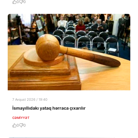
0
0
7 Avqust 2026 / 19:40
İsmayıllıdakı yataq hərraca çıxarılır
CƏMIYYƏT
0
0