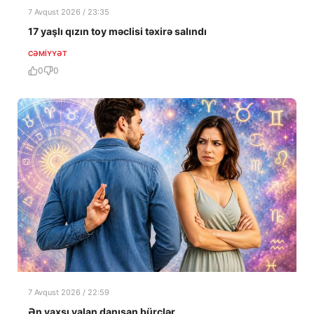
7 Avqust 2026 / 23:35
17 yaşlı qızın toy məclisi təxirə salındı
CƏMIYYƏT
0
0
7 Avqust 2026 / 22:59
Ən yaxşı yalan danışan bürclər