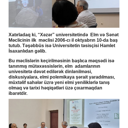
Xatırladaq ki, “Xəzər” universitetində Elm və Sənət
Məclicinin ilk məclisi 2006-cı il oktyabrın 10-da baş
tutub. Təşəbbüs isə Universitetin təsisçisi Hamlet
İsaxanlıdan gəlib.
Bu məclislərin keçirilməsinin başlıca məqsədi isə
tanınmış mütəxəssislərin, elm adamlarının
univesitetə dəvət edilərək dinlənilməsi,
diskusiyalara, elmi polemikaya şərait yaradılması,
müxtəlif sahələr üzrə yeni elmi yeniliklərlə tanış
olmaq və tarixi həqiqətləri üzə çıxarmaqdan
ibarətdir.