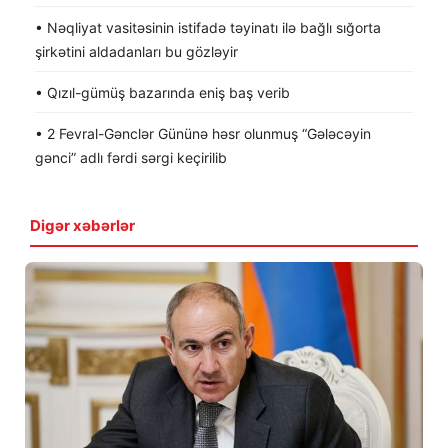
• Nəqliyat vasitəsinin istifadə təyinatı ilə bağlı sığorta
şirkətini aldadanları bu gözləyir
• Qızıl-gümüş bazarında eniş baş verib
• 2 Fevral-Gənclər Gününə həsr olunmuş “Gələcəyin
gənci” adlı fərdi sərgi keçirilib
Digər xəbərlər