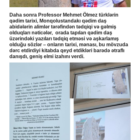
Daha sonra Professor Mehmet Ölmez türklərin
qədim tarixi, Monqolustandakı qədim daş
abidələrin alimlər tərəfindən tədqiqi və gəlmiş
olduqları nəticələr, orada tapılan qədim daş
üzərindəki yazıları tədqiq etməsi və aşkarlamış
olduğu sözlər – onların tarixi, mənası, bu mövzuda
dərc etdirdiyi kitabda qeyd etdikləri barədə ətraflı
danışdı, geniş elmi izahını verdi.