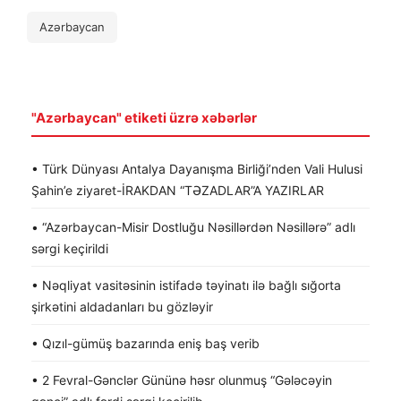
Azərbaycan
"Azərbaycan" etiketi üzrə xəbərlər
• Türk Dünyası Antalya Dayanışma Birliği’nden Vali Hulusi
Şahin’e ziyaret-İRAKDAN “TƏZADLAR”A YAZIRLAR
• “Azərbaycan-Misir Dostluğu Nəsillərdən Nəsillərə” adlı
sərgi keçirildi
• Nəqliyat vasitəsinin istifadə təyinatı ilə bağlı sığorta
şirkətini aldadanları bu gözləyir
• Qızıl-gümüş bazarında eniş baş verib
• 2 Fevral-Gənclər Gününə həsr olunmuş “Gələcəyin