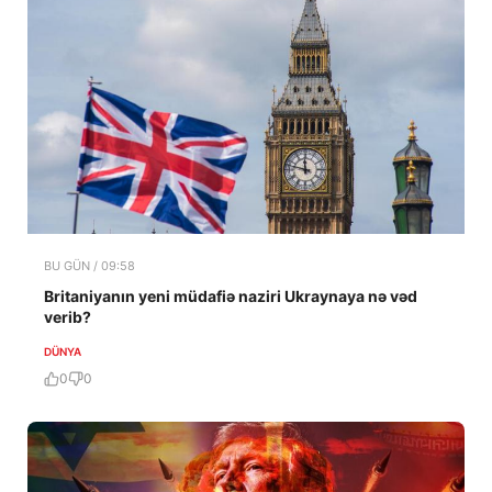
BU GÜN / 09:58
Britaniyanın yeni müdafiə naziri Ukraynaya nə vəd
verib?
DÜNYA
0
0