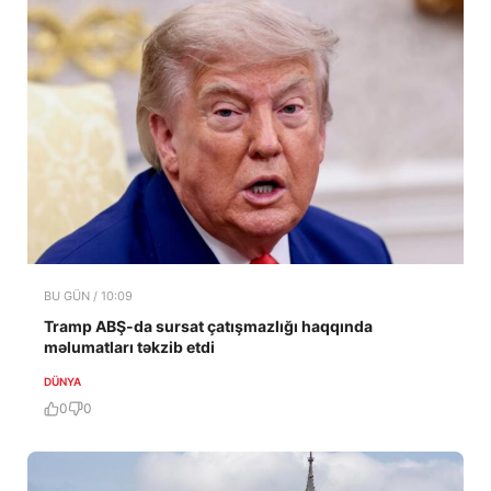
BU GÜN / 10:09
Tramp ABŞ-da sursat çatışmazlığı haqqında
məlumatları təkzib etdi
DÜNYA
0
0