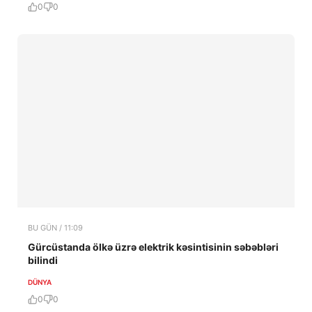
0
0
BU GÜN / 11:09
Gürcüstanda ölkə üzrə elektrik kəsintisinin səbəbləri
bilindi
DÜNYA
0
0