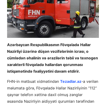
Azərbaycan Respublikasının Fövqəladə Hallar
Nazirliyi üzərinə düşən vəzifələrinin icrası, o
cümlədən əhalinin və ərazilərin təbii və texnogen
xarakterli fövqəladə hallardan qorunması
istiqamətində fəaliyyətini davam etdirir.
FHN-in mətbuat xidmətindən
Tezadlar.az
-a verilən
məlumata görə, Fövqəladə Hallar Nazirliyinin “112”
qaynar telefon xəttinə daxil olmuş zənglər
əsasında Nazirliyin aidiyyəti qurumları tərəfindən