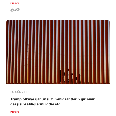
DÜNYA
0
0
BU GÜN / 11:12
Tramp ölkəyə qanunsuz immiqrantların girişinin
qarşısını aldıqlarını iddia etdi
DÜNYA