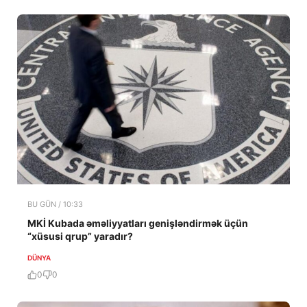
BU GÜN / 10:33
MKİ Kubada əməliyyatları genişləndirmək üçün
“xüsusi qrup” yaradır?
DÜNYA
0
0