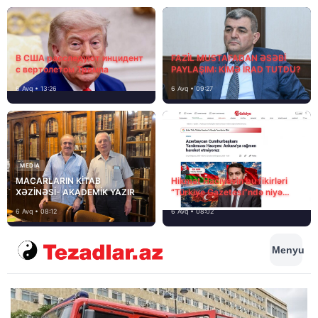
В США расследуют инцидент
FAZİL MUSTAFADAN ƏSƏBİ
с вертолетом Трампа
PAYLAŞIM: KİMƏ İRAD TUTDU?
6 Avq • 13:26
6 Avq • 09:27
MEDİA
MACARLARIN KİTAB
Hikmət Hacıyevin bu fikirləri
XƏZİNƏSİ- AKADEMİK YAZIR
“Türkiye Gazetesi”ndə niyə
təhrif edilib?
6 Avq • 08:12
6 Avq • 08:02
Menyu