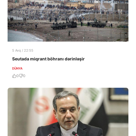
5 Avq / 22:55
Seutada miqrant böhranı dərinləşir
DÜNYA
0
0