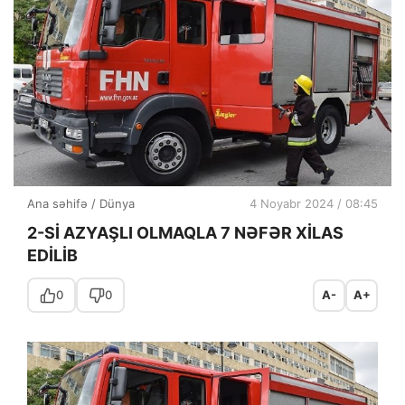
Ana səhifə
/
Dünya
4 Noyabr 2024 / 08:45
2-Sİ AZYAŞLI OLMAQLA 7 NƏFƏR XİLAS
EDİLİB
0
0
A-
A+