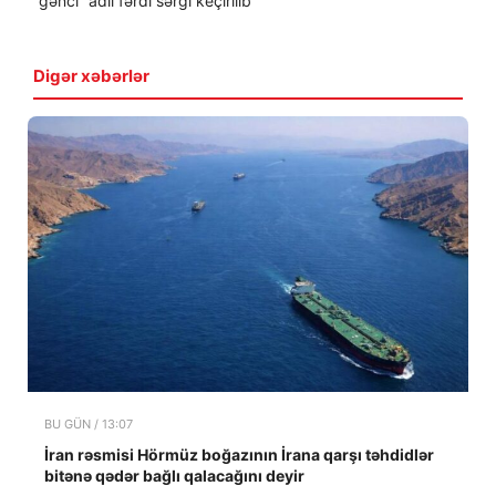
gənci” adlı fərdi sərgi keçirilib
Digər xəbərlər
BU GÜN / 13:07
İran rəsmisi Hörmüz boğazının İrana qarşı təhdidlər
bitənə qədər bağlı qalacağını deyir