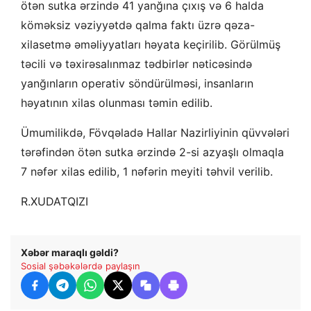
ötən sutka ərzində 41 yanğına çıxış və 6 halda
köməksiz vəziyyətdə qalma faktı üzrə qəza-
xilasetmə əməliyyatları həyata keçirilib. Görülmüş
təcili və təxirəsalınmaz tədbirlər nəticəsində
yanğınların operativ söndürülməsi, insanların
həyatının xilas olunması təmin edilib.
Ümumilikdə, Fövqəladə Hallar Nazirliyinin qüvvələri
tərəfindən ötən sutka ərzində 2-si azyaşlı olmaqla
7 nəfər xilas edilib, 1 nəfərin meyiti təhvil verilib.
R.XUDATQIZI
Xəbər maraqlı gəldi?
Sosial şəbəkələrdə paylaşın