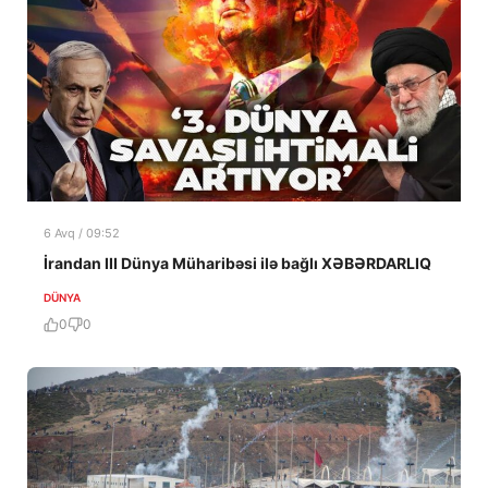
6 Avq / 09:52
İrandan III Dünya Müharibəsi ilə bağlı XƏBƏRDARLIQ
DÜNYA
0
0