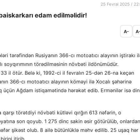
25 Fevral 2025 / 22
 baiskarkarı edam edilməlidir!
A-
A
ləri tərəfindən Rusiyanın 366-cı motoatıcı alayının iştirakı il
lı soyqırımının törədilməsinin növbəti ildönümüdür.
3 il ötür. Belə ki, 1992-ci il fevralın 25-dən 26-na keçən
nın 366-cı motoatıcı alayının köməyi ilə Xocalı şəhərinə
q üçün Ağdam istiqamətində hərəkət edib. Ermənilər isə di
arşı törətdiyi növbəti kütləvi qırğın 613 nəfərin, o
atına son qoyub. 1 275 dinc sakin əsir götürülüb, onlarda
əfər şikəst olub. 8 ailə bütünlüklə məhv edilib. 25 uşaq hər
rini itirib.