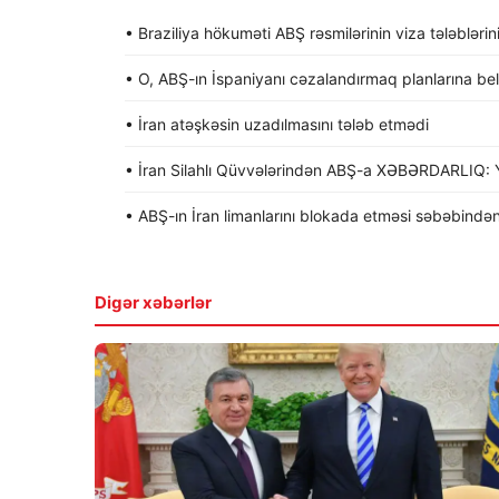
• Braziliya hökuməti ABŞ rəsmilərinin viza tələblərin
• O, ABŞ-ın İspaniyanı cəzalandırmaq planlarına be
• İran atəşkəsin uzadılmasını tələb etmədi
• İran Silahlı Qüvvələrindən ABŞ-a XƏBƏRDARLIQ: Y
• ABŞ-ın İran limanlarını blokada etməsi səbəbindən
Digər xəbərlər