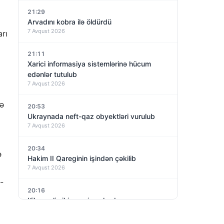
21:29
Arvadını kobra ilə öldürdü
7 Avqust 2026
rı
21:11
Xarici informasiya sistemlərinə hücum
edənlər tutulub
7 Avqust 2026
də
20:53
Ukraynada neft-qaz obyektləri vurulub
7 Avqust 2026
20:34
ə
Hakim II Qareginin işindən çəkilib
7 Avqust 2026
-
20:16
Kiberpolis iki gənci saxlayıb
7 Avqust 2026