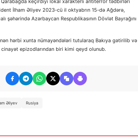
rabağda keçirdiyi lokal xarakterli antiterror tədbirləri
zident İlham Əliyev 2023-cü il oktyabrın 15-də Ağdərə,
alı şəhərində Azərbaycan Respublikasının Dövlət Bayrağını
inən hərbi xunta nümayəndələri tutularaq Bakıya gətirilib və
 cinayət epizodlarından biri kimi qeyd olunub.
ham Əliyev
Rusiya