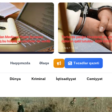
ılan Media və Yayım Şurasına
Tərtərdə yanğın törədərək ər-ar
q bu hüquq və vəzifələr də verilib
öldürən qatil tutuldu- SON DƏQ
7 Avq • 12:14
Haqqımızda
Əlaqə
Təzadlar qazeti
Dünya
Kriminal
İqtisadiyyat
Cəmiyyət