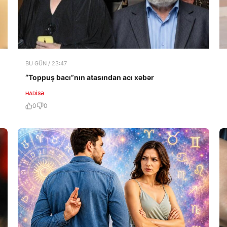
BU GÜN / 23:47
“Toppuş bacı”nın atasından acı xəbər
HADISƏ
0
0