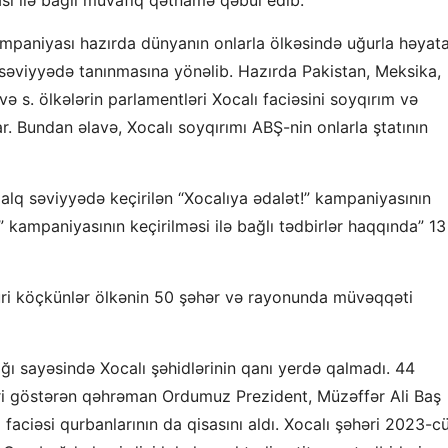
ampaniyası hazırda dünyanın onlarla ölkəsində uğurla həyat
i səviyyədə tanınmasına yönəlib. Hazırda Pakistan, Meksika,
 s. ölkələrin parlamentləri Xocalı faciəsini soyqırım və
r. Bundan əlavə, Xocalı soyqırımı ABŞ-nin onlarla ştatının
xalq səviyyədə keçirilən “Xocalıya ədalət!” kampaniyasının
 kampaniyasının keçirilməsi ilə bağlı tədbirlər haqqında” 13
ri köçkünlər ölkənin 50 şəhər və rayonunda müvəqqəti
 sayəsində Xocalı şəhidlərinin qanı yerdə qalmadı. 44
əri göstərən qəhrəman Ordumuz Prezident, Müzəffər Ali Baş
faciəsi qurbanlarının da qisasını aldı. Xocalı şəhəri 2023-cü