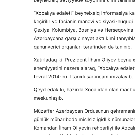
“Xocalıya ədalət!” beynəlxalq informasiya k
keçirilir və faciənin mənəvi və siyasi-hüquq
Çexiya, Kolumbiya, Bosniya və Herseqovina və
Azərbaycana qarşı cinayət aktı kimi tanıyıbla
qanunverici orqanları tərəfindən də tanınıb.
Xatırladaq ki, Prezident İlham Əliyev beynəl
əhəmiyyətini nəzərə alaraq, “Xocalıya ədalət”
fevral 2014-cü il tarixli sərəncam imzalayıb.
Qeyd edək ki, hazırda Xocalıdan olan məcbu
məskunlaşıb.
Müzəffər Azərbaycan Ordusunun qəhrəmanlığı
günlük müharibədə misilsiz igidlik nümunəl
Komandan İlham Əliyevin rəhbərliyi ilə Xocalı 