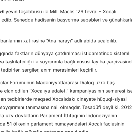
iyevin təşəbbüsü ilə Milli Məclis “26 fevral – Xocalı
l edib. Sənəddə hadisənin başvermə səbəbləri və günahkarla
anlarının xatirəsinə “Ana harayı” adlı abidə ucaldılıb.
qında faktların dünyaya çatdırılması istiqamətində sistemli
ə təşkilatçılığı ilə soyqırımla bağlı xüsusi layihə çərçivəsin
 tədbirlər, sərgilər, anım mərasimləri keçirilir.
nclər Forumunun Mədəniyyətlərarası Dialoq üzrə baş
lə elan edilən “Xocalıya ədalət!” kampaniyasının səmərəsi is
rilən tədbirlərdə məqsəd Xocalıdakı cinayətə hüquqi-siyasi
oyqırımını tanımasına nail olmaqdır. Təsadüfi deyil ki, 2012
na üzv dövlətlərin Parlament İttifaqının İndoneziyanın
nda 51 ölkənin parlament nümayəndələri Xocalı faciəsinin
sı ilə bağlı müvafiq qətnamə qəbul edib.