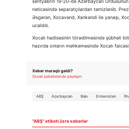
sentyabrın 19-20-də Azərbaycan Ordusunun Qa
nəticəsində separatçılardan təmizlənib. Pre
Əsgəran, Xocavənd, Xankəndi ilə yanaşı, Xoc
ucaldıb.
Xocalı hadisəsinin törədilməsində şübhəli bil
hazırda onların məhkəməsində Xocalı faicəsi
Xəbər maraqlı gəldi?
Sosial şəbəkələrdə paylaşın
ABŞ
Azərbaycan
Bakı
Ermənistan
İl
"ABŞ" etiketi üzrə xəbərlər