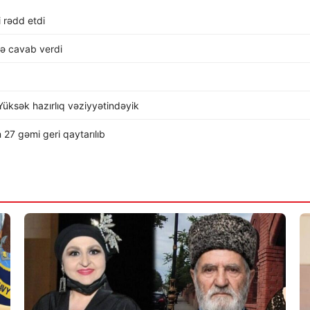
i rədd etdi
lə cavab verdi
üksək hazırlıq vəziyyətindəyik
 27 gəmi geri qaytarılıb