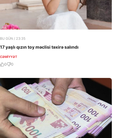
BU GÜN / 23:35
17 yaşlı qızın toy məclisi təxirə salındı
CƏMIYYƏT
0
0