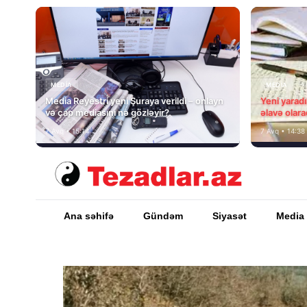
MEDİA
MEDİA
Media Reyestri yeni Şuraya verildi – onlayn
Yeni yarad
və çap mediasını nə gözləyir?
əlavə olara
7 Avq • 15:14
7 Avq • 14:38
Ana səhifə
Gündəm
Siyasət
Media