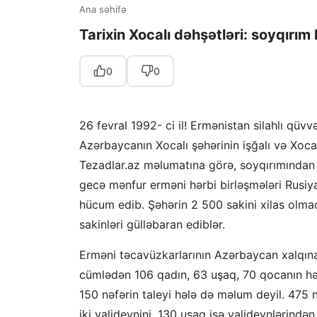
Ana səhifə
Tarixin Xocalı dəhşətləri: soyqırım
0
0
26 fevral 1992- ci il! Ermənistan silahlı qüvvə
Azərbaycanın Xocalı şəhərinin işğalı və Xoca
Tezadlar.az məlumatına görə, soyqırımından 3
gecə mənfur erməni hərbi birləşmələri Rusiya
hücum edib. Şəhərin 2 500 sakini xilas olma
sakinləri gülləbaran ediblər.
Erməni təcavüzkarlarının Azərbaycan xalqına q
cümlədən 106 qadın, 63 uşaq, 70 qocanın həy
150 nəfərin taleyi hələ də məlum deyil. 475 n
iki valideynini, 130 uşaq isə valideynlərindən bi