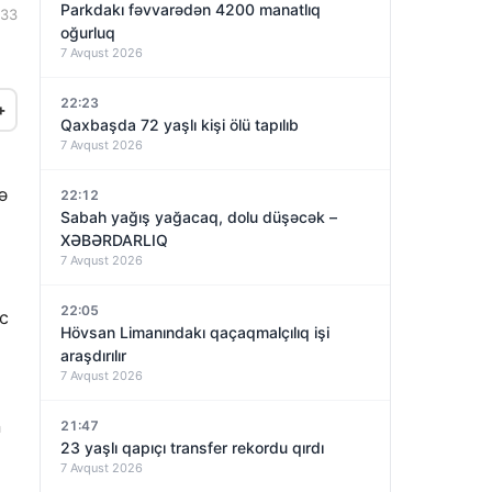
Parkdakı fəvvarədən 4200 manatlıq
:33
oğurluq
7 Avqust 2026
22:23
+
Qaxbaşda 72 yaşlı kişi ölü tapılıb
7 Avqust 2026
ə
22:12
Sabah yağış yağacaq, dolu düşəcək –
XƏBƏRDARLIQ
7 Avqust 2026
22:05
nc
Hövsan Limanındakı qaçaqmalçılıq işi
araşdırılır
7 Avqust 2026
n
21:47
23 yaşlı qapıçı transfer rekordu qırdı
7 Avqust 2026