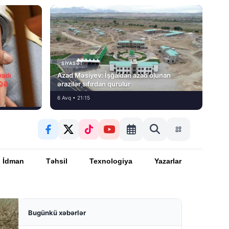
SIYASƏT
vadı
Azad Məsiyev: İşğaldan azad olunan
İQƏ
ərazilər sıfırdan qurulur
6 Avq • 21:15
İdman
Təhsil
Texnologiya
Yazarlar
Bugünkü xəbərlər