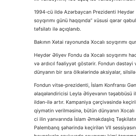
1994-cü ildə Azərbaycan Prezidenti Heydər Əl
soyqırımı günü haqqında” xüsusi qərar qəbu
təfsilatı ilə açıqlanıb.
Bakının Xətai rayonunda Xocalı soyqırımı qurb
Heydər Əliyev Fondu da Xocalı soyqırımı haq
və ardıcıl fəaliyyət göstərir. Fondun dəstəyi v
dünyanın bir sıra ölkələrində aksiyalar, silsilə
Fondun vitse-prezidenti, İslam Konfransı Gə
əlaqələndiricisi Leyla Əliyevanın təşəbbüsü i
ildən-ilə artır. Kampaniya çərçivəsində keçi
qiymətin verilməsinə, bütün dünyanın Xocalı s
ci ilin yanvarında İslam Əməkdaşlıq Təşkilatı
Palembanq şəhərində keçirilən VII sessiyası
beynəlxalq səviyyədə soyqırımı kimi tanınma