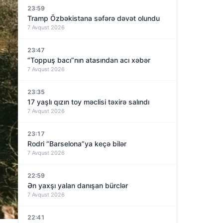
23:59
Tramp Özbəkistana səfərə dəvət olundu
7 Avqust 2026
23:47
“Toppuş bacı”nın atasından acı xəbər
7 Avqust 2026
23:35
17 yaşlı qızın toy məclisi təxirə salındı
7 Avqust 2026
23:17
Rodri “Barselona”ya keçə bilər
7 Avqust 2026
22:59
Ən yaxşı yalan danışan bürclər
7 Avqust 2026
22:41