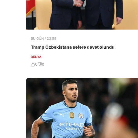
BU GÜN / 23:59
Tramp Özbəkistana səfərə dəvət olundu
DÜNYA
0
0