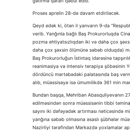
gətirmə qərarı qəbul edib.
Proses aprelin 28-də davam etdiriləcək.
Qeyd edək ki, ötən il yanvarın 9-da “Respubl
verib. Yanğınla bağlı Baş Prokurorluqda Cina
pozma ehtiyatsızlıqdan iki və daha çox şəxs
daha çox şəxsin ölümünə səbəb olduqda) maddə
Baş Prokurorluğun İstintaq idarəsinə tapşırı
reanimasiya və intensiv terapiya şöbəsinin Y
dördüncü mərtəbədəki palatasında baş vermi
alıb, müəssisəyə isə ümumilikdə 361 min ma
Bundan başqa, Mehriban Abasquliyevanın 27 
edilməsindən sonra müəssisənin tibbi təmina
sayını iki dəfəyədək artırması nəticəsində mü
yanğına səbəb olmasına əsaslı şübhələr müəy
Nazirliyi tərəfindən Mərkəzdə yoxlamalar ap