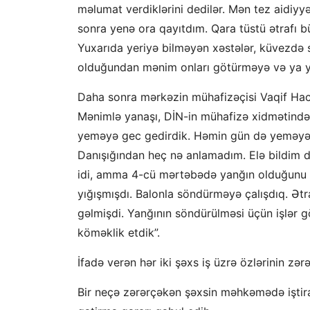
məlumat verdiklərini dedilər. Mən tez aidiy
sonra yenə ora qayıtdım. Qara tüstü ətrafı b
Yuxarıda yeriyə bilməyən xəstələr, küvezdə s
olduğundan mənim onları götürməyə və ya ye
Daha sonra mərkəzin mühafizəçisi Vaqif Hacı
Mənimlə yanaşı, DİN-in mühafizə xidmətində
yeməyə gec gedirdik. Həmin gün də yeməyə 
Danışığından heç nə anlamadım. Elə bildim 
idi, amma 4-cü mərtəbədə yanğın olduğunu 
yığışmışdı. Balonla söndürməyə çalışdıq. Ətr
gəlmişdi. Yanğının söndürülməsi üçün işlər g
köməklik etdik”.
İfadə verən hər iki şəxs iş üzrə özlərinin zə
Bir neçə zərərçəkən şəxsin məhkəmədə iştira