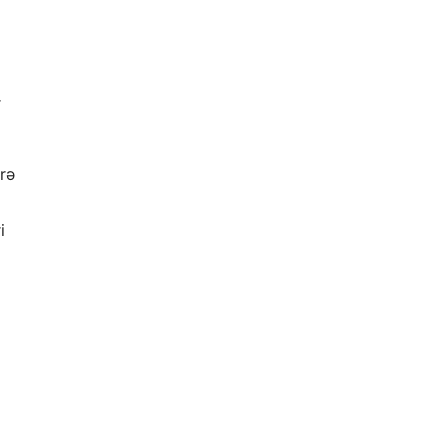
r
rə
i
b.