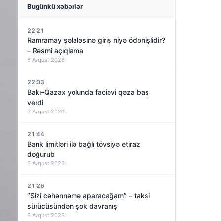
Bugünkü xəbərlər
22:21
Ramramay şəlaləsinə giriş niyə ödənişlidir?
– Rəsmi açıqlama
6 Avqust 2026
22:03
Bakı–Qazax yolunda faciəvi qəza baş
verdi
6 Avqust 2026
21:44
Bank limitləri ilə bağlı tövsiyə etiraz
doğurub
6 Avqust 2026
21:26
“Sizi cəhənnəmə aparacağam” – taksi
sürücüsündən şok davranış
6 Avqust 2026