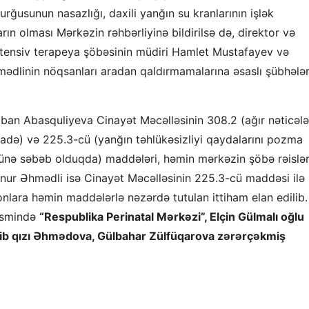
rğusunun nasazlığı, daxili yanğın su kranlarının işlək
ın olması Mərkəzin rəhbərliyinə bildirilsə də, direktor və
ntensiv terapeya şöbəsinin müdiri Hamlet Mustafayev və
mədlinin nöqsanları aradan qaldırmamalarına əsaslı şübhələ
iban Abasquliyeva Cinayət Məcəlləsinin 308.2 (ağır nəticələ
ifadə) və 225.3-cü (yanğın təhlükəsizliyi qaydalarını pozma
münə səbəb olduqda) maddələri, həmin mərkəzin şöbə rəislər
nur Əhmədli isə Cinayət Məcəlləsinin 225.3-cü maddəsi ilə
 onlara həmin maddələrlə nəzərdə tutulan ittiham elan edili
qismində
“Respublika Perinatal Mərkəzi”, Elçin Gülmalı oğlu
lib qızı Əhmədova, Gülbahar Zülfüqarova zərərçəkmiş