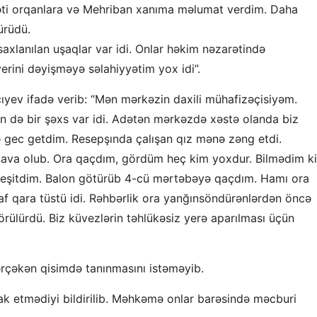
yəti orqanlara və Mehriban xanıma məlumat verdim. Daha
ürüdü.
axlanılan uşaqlar var idi. Onlar həkim nəzarətində
rini dəyişməyə səlahiyyətim yox idi”.
yev ifadə verib: “Mən mərkəzin daxili mühafizəçisiyəm.
n də bir şəxs var idi. Adətən mərkəzdə xəstə olanda biz
gec getdim. Resepşında çalışan qız mənə zəng etdi.
dava olub. Ora qaçdım, gördüm heç kim yoxdur. Bilmədim k
eşitdim. Balon götürüb 4-cü mərtəbəyə qaçdım. Hamı ora
af qara tüstü idi. Rəhbərlik ora yanğınsöndürənlərdən öncə
örülürdü. Biz küvezlərin təhlükəsiz yerə aparılması üçün
rərçəkən qisimdə tanınmasını istəməyib.
k etmədiyi bildirilib. Məhkəmə onlar barəsində məcburi