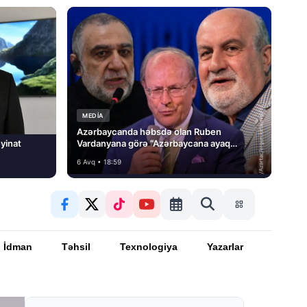
MEDİA
Azərbaycanda həbsdə olan Ruben
yinat
Vardanyana görə “Azərbaycana ayaq
basmayacağını” dedi və…
6 Avq • 18:59
İdman
Təhsil
Texnologiya
Yazarlar