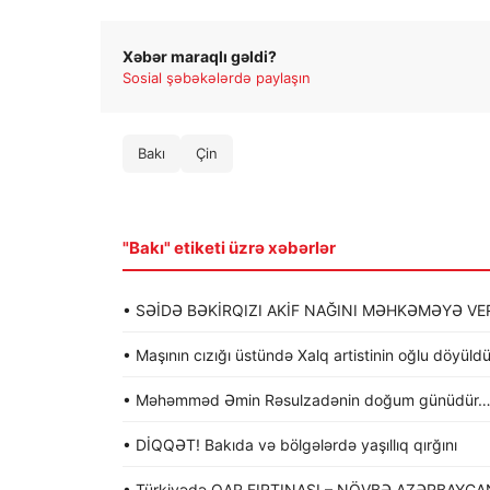
Xəbər maraqlı gəldi?
Sosial şəbəkələrdə paylaşın
Bakı
Çin
"Bakı" etiketi üzrə xəbərlər
• SƏİDƏ BƏKİRQIZI AKİF NAĞINI MƏHKƏMƏYƏ VER
• Maşının cızığı üstündə Xalq artistinin oğlu döyü
• Məhəmməd Əmin Rəsulzadənin doğum günüdür
• DİQQƏT! Bakıda və bölgələrdə yaşıllıq qırğını
• Türkiyədə QAR FIRTINASI – NÖVBƏ AZƏRBAYCA