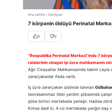
Ana səhifə
/
Cəmiyyət
7 körpənin öldüyü Perinatal Mərk
0
0
“Respublika Perinatal Mərkəzi”ində 7 körpə
rəislərinin cinayət işi üzrə məhkəmənin növb
Ağır Cinayətlər Məhkəməsində hakim Leyla 
zərərçəkənlər ifadə verib.
İş üzrə zərərçəkən qisimdə tanınan
Gülbahar
təxirəsalınmaz tibbi yardım şöbəsində çalı
şöbə birinci mərtəbədə yerləşir. Hadisə dö
Kimsə dedi ki, 4-cü mərtəbədə yanğın baş ve