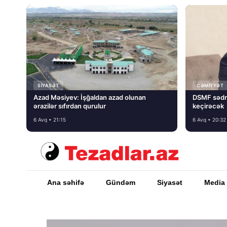
SIYASƏT
CƏMIYYƏT
Azad Məsiyev: İşğaldan azad olunan
DSMF sədr
ərazilər sıfırdan qurulur
keçirəcək
6 Avq • 21:15
6 Avq • 20:32
Ana səhifə
Gündəm
Siyasət
Media