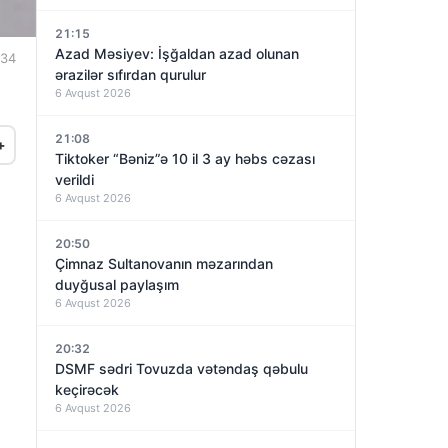
21:15
Azad Məsiyev: İşğaldan azad olunan
:34
ərazilər sıfırdan qurulur
6 Avqust 2026
21:08
+
Tiktoker “Bəniz”ə 10 il 3 ay həbs cəzası
verildi
6 Avqust 2026
20:50
Çimnaz Sultanovanın məzarından
duyğusal paylaşım
6 Avqust 2026
20:32
DSMF sədri Tovuzda vətəndaş qəbulu
keçirəcək
6 Avqust 2026