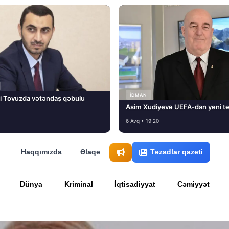
İDMAN
i Tovuzda vətəndaş qəbulu
Asim Xudiyevə UEFA-dan yeni tə
6 Avq • 19:20
Haqqımızda
Əlaqə
Təzadlar qazeti
Dünya
Kriminal
İqtisadiyyat
Cəmiyyət