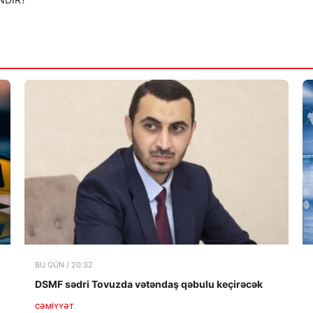
BU GÜN / 20:32
DSMF sədri Tovuzda vətəndaş qəbulu keçirəcək
CƏMIYYƏT