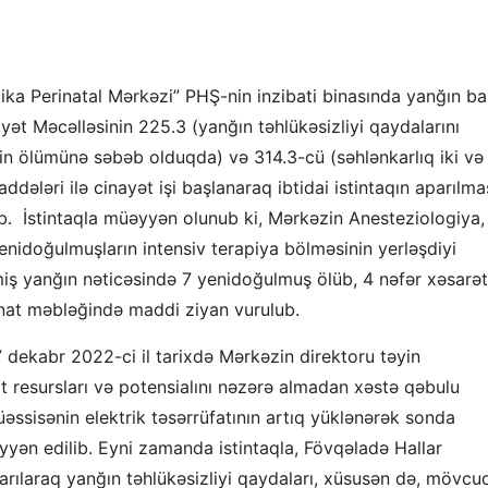
ika Perinatal Mərkəzi” PHŞ-nin inzibati binasında yanğın ba
yət Məcəlləsinin 225.3 (yanğın təhlükəsizliyi qaydalarını
in ölümünə səbəb olduqda) və 314.3-cü (səhlənkarlıq iki və
ləri ilə cinayət işi başlanaraq ibtidai istintaqın aparılma
lıb. İstintaqla müəyyən olunub ki, Mərkəzin Anesteziologiya,
enidoğulmuşların intensiv terapiya bölməsinin yerləşdiyi
ş yanğın nəticəsində 7 yenidoğulmuş ölüb, 4 nəfər xəsarət
nat məbləğində maddi ziyan vurulub.
dekabr 2022-ci il tarixdə Mərkəzin direktoru təyin
t resursları və potensialını nəzərə almadan xəstə qəbulu
əssisənin elektrik təsərrüfatının artıq yüklənərək sonda
yən edilib. Eyni zamanda istintaqla, Fövqəladə Hallar
arılaraq yanğın təhlükəsizliyi qaydaları, xüsusən də, mövcu