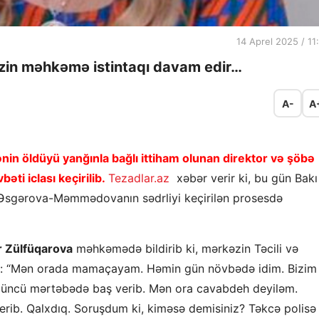
14 Aprel 2025 / 11
əzin məhkəmə istintaqı davam edir…
A-
A
nin öldüyü yanğınla bağlı ittiham olunan direktor və şöbə
əti iclası keçirilib.
Tezadlar.az
xəbər verir ki, bu gün Bakı
Əsgərova-Məmmədovanın sədrliyi keçirilən prosesdə
 Zülfüqarova
məhkəmədə bildirib ki, mərkəzin Təcili və
şır: “Mən orada mamaçayam. Həmin gün növbədə idim. Bizim
rdüncü mərtəbədə baş verib. Mən ora cavabdeh deyiləm.
rib. Qalxdıq. Soruşdum ki, kiməsə demisiniz? Təkcə polisə