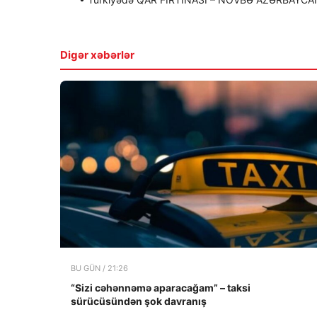
Digər xəbərlər
BU GÜN / 21:26
“Sizi cəhənnəmə aparacağam” – taksi
sürücüsündən şok davranış