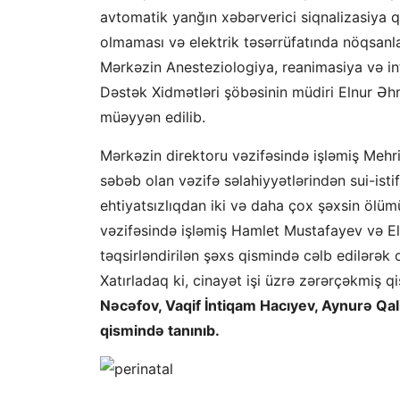
avtomatik yanğın xəbərverici siqnalizasiya qu
olmaması və elektrik təsərrüfatında nöqsanlar
Mərkəzin Anesteziologiya, reanimasiya və i
Dəstək Xidmətləri şöbəsinin müdiri Elnur Əh
müəyyən edilib.
Mərkəzin direktoru vəzifəsində işləmiş Mehr
səbəb olan vəzifə səlahiyyətlərindən sui-ist
ehtiyatsızlıqdan iki və daha çox şəxsin ölü
vəzifəsində işləmiş Hamlet Mustafayev və El
təqsirləndirilən şəxs qismində cəlb edilərək
Xatırladaq ki, cinayət işi üzrə zərərçəkmiş 
Nəcəfov, Vaqif İntiqam Hacıyev, Aynurə Qa
qismində tanınıb.