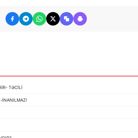
İR- TƏCİLİ
ldü-İNANILMAZ!
…
NDIR?