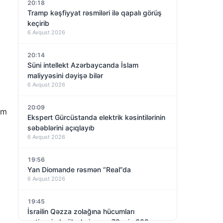
20:18
Tramp kəşfiyyat rəsmiləri ilə qapalı görüş
keçirib
6 Avqust 2026
20:14
Süni intellekt Azərbaycanda İslam
maliyyəsini dəyişə bilər
6 Avqust 2026
20:09
im
Ekspert Gürcüstanda elektrik kəsintilərinin
səbəblərini açıqlayıb
6 Avqust 2026
19:56
Yan Diomande rəsmən “Real”da
6 Avqust 2026
19:45
İsrailin Qəzza zolağına hücumları
nəticəsində ölənlərin sayı 73 min 382-yə