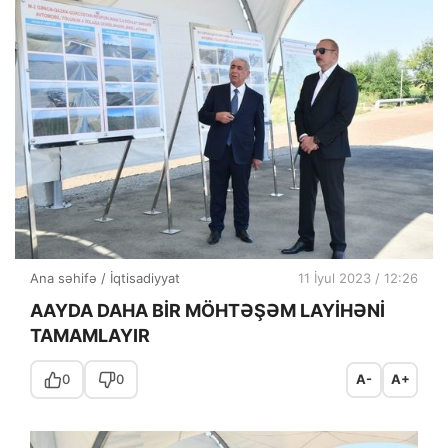
Ana səhifə
/
İqtisadiyyat
11 İyul 2023 / 12:26
AAYDA DAHA BİR MÖHTƏŞƏM LAYİHƏNİ
TAMAMLAYIR
0
0
A-
A+