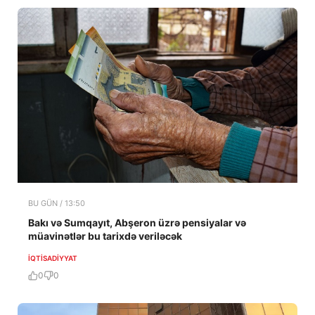
BU GÜN / 13:50
Bakı və Sumqayıt, Abşeron üzrə pensiyalar və
müavinətlər bu tarixdə veriləcək
İQTISADIYYAT
0
0