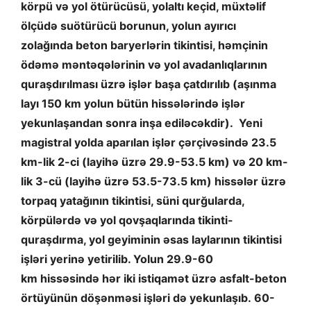
körpü və yol ötürücüsü, yolaltı keçid, müxtəlif
ölçüdə suötürücü borunun, yolun ayırıcı
zolağında beton baryerlərin tikintisi, həmçinin
ödəmə məntəqələrinin və yol avadanlıqlarının
quraşdırılması üzrə işlər başa çatdırılıb (aşınma
layı 150 km yolun bütün hissələrində işlər
yekunlaşandan sonra inşa ediləcəkdir). Yeni
magistral yolda aparılan işlər çərçivəsində 23.5
km-lik 2-ci (layihə üzrə 29.9-53.5 km) və 20 km-
lik 3-cü (layihə üzrə 53.5-73.5 km) hissələr üzrə
torpaq yatağının tikintisi, süni qurğularda,
körpülərdə və yol qovşaqlarında tikinti-
quraşdırma, yol geyiminin əsas laylarının tikintisi
işləri yerinə yetirilib. Yolun 29.9-60
km hissəsində hər iki istiqamət üzrə asfalt-beton
örtüyünün döşənməsi işləri də yekunlaşıb. 60-