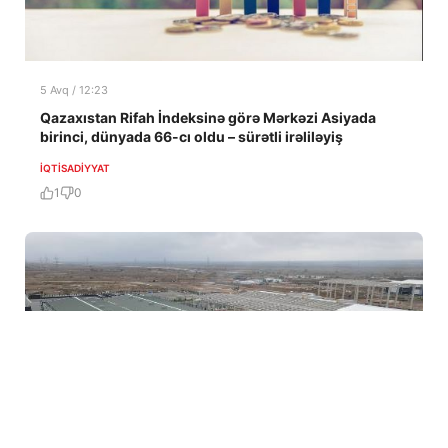
5 Avq / 12:23
Qazaxıstan Rifah İndeksinə görə Mərkəzi Asiyada
birinci, dünyada 66-cı oldu – sürətli irəliləyiş
İQTISADIYYAT
1
0