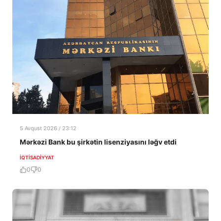
5 Avqust 2026 / 23:12
Mərkəzi Bank bu şirkətin lisenziyasını ləğv etdi
İQTISADIYYAT
0
0