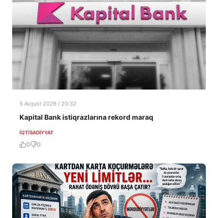
5 Avqust 2026 / 20:32
Kapital Bank istiqrazlarına rekord maraq
İQTISADIYYAT
0
0