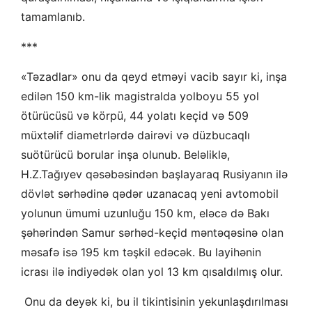
tamamlanıb.
***
«Təzadlar» onu da qeyd etməyi vacib sayır ki, inşa
edilən 150 km-lik magistralda yolboyu 55 yol
ötürücüsü və körpü, 44 yolatı keçid və 509
müxtəlif diametrlərdə dairəvi və düzbucaqlı
suötürücü borular inşa olunub. Beləliklə,
H.Z.Tağıyev qəsəbəsindən başlayaraq Rusiyanın ilə
dövlət sərhədinə qədər uzanacaq yeni avtomobil
yolunun ümumi uzunluğu 150 km, eləcə də Bakı
şəhərindən Samur sərhəd-keçid məntəqəsinə olan
məsafə isə 195 km təşkil edəcək. Bu layihənin
icrası ilə indiyədək olan yol 13 km qısaldılmış olur.
Onu da deyək ki, bu il tikintisinin yekunlaşdırılması