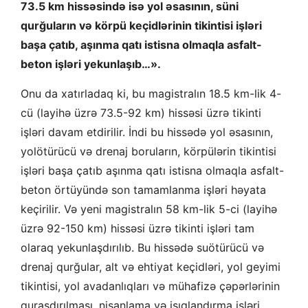
73.5 km hissəsində isə yol əsasının, süni
qurğuların və körpü keçidlərinin tikintisi işləri
başa çatıb, aşınma qatı istisna olmaqla asfalt-
beton işləri yekunlaşıb…».
Onu da xatırladaq ki, bu magistralın 18.5 km-lik 4-
cü (layihə üzrə 73.5-92 km) hissəsi üzrə tikinti
işləri davam etdirilir. İndi bu hissədə yol əsasının,
yolötürücü və drenaj boruların, körpülərin tikintisi
işləri başa çatıb aşınma qatı istisna olmaqla asfalt-
beton örtüyündə son tamamlanma işləri həyata
keçirilir. Və yeni magistralın 58 km-lik 5-ci (layihə
üzrə 92-150 km) hissəsi üzrə tikinti işləri tam
olaraq yekunlaşdırılıb. Bu hissədə suötürücü və
drenaj qurğular, alt və ehtiyat keçidləri, yol geyimi
tikintisi, yol avadanlıqları və mühafizə çəpərlərinin
quraşdırılması, nişanlama və işıqlandırma işləri