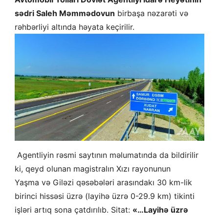
sədri Saleh Məmmədovun
birbaşa nəzarəti və
rəhbərliyi altında həyata keçirilir.
Agentliyin rəsmi saytının məlumatında da bildirilir
ki, qeyd olunan magistralın Xızı rayonunun
Yaşma və Giləzi qəsəbələri arasındakı 30 km-lik
birinci hissəsi üzrə (layihə üzrə 0-29.9 km) tikinti
işləri artıq sona çatdırılıb. Sitat:
«…Layihə üzrə