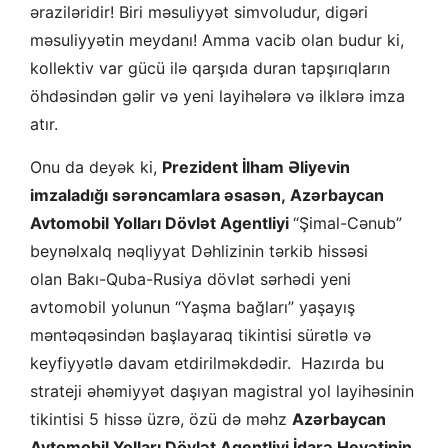
əraziləridir! Biri məsuliyyət simvoludur, digəri
məsuliyyətin meydanı! Amma vacib olan budur ki,
kollektiv var gücü ilə qarşıda duran tapşırıqların
öhdəsindən gəlir və yeni layihələrə və ilklərə imza
atır.
Onu da deyək ki,
Prezident İlham Əliyevin
imzaladığı sərəncamlara əsasən, Azərbaycan
Avtomobil Yolları Dövlət Agentliyi
“Şimal-Cənub”
beynəlxalq nəqliyyat Dəhlizinin tərkib hissəsi
olan Bakı-Quba-Rusiya dövlət sərhədi yeni
avtomobil yolunun “Yaşma bağları” yaşayış
məntəqəsindən başlayaraq tikintisi sürətlə və
keyfiyyətlə davam etdirilməkdədir. Hazırda bu
strateji əhəmiyyət daşıyan magistral yol layihəsinin
tikintisi 5 hissə üzrə, özü də məhz
Azərbaycan
Avtomobil Yolları Dövlət Agentliyi İdarə Heyətinin