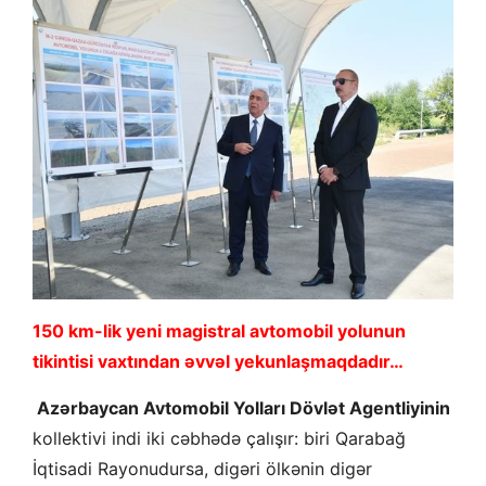
150 km-lik yeni magistral avtomobil yolunun
tikintisi vaxtından əvvəl yekunlaşmaqdadır…
Azərbaycan Avtomobil Yolları Dövlət Agentliyinin
kollektivi indi iki cəbhədə çalışır: biri Qarabağ
İqtisadi Rayonudursa, digəri ölkənin digər