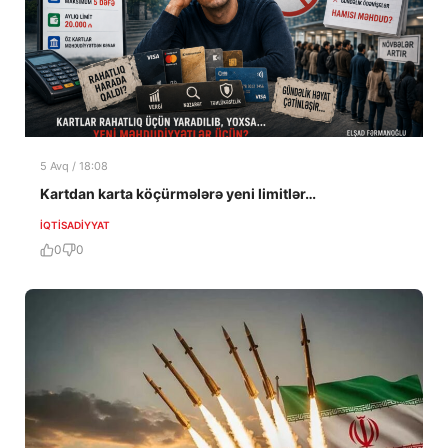
5 Avq / 18:08
Kartdan karta köçürmələrə yeni limitlər…
İQTISADIYYAT
0
0