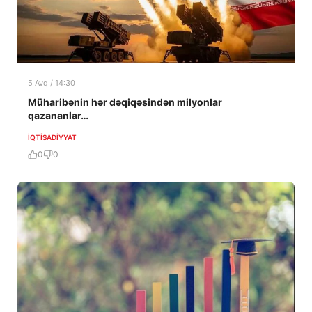
5 Avq / 14:30
Müharibənin hər dəqiqəsindən milyonlar
qazananlar…
İQTISADIYYAT
0
0