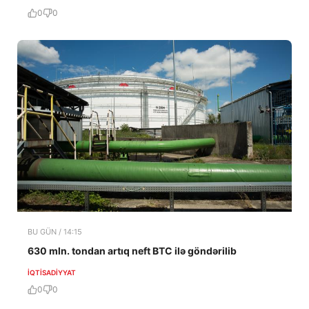
0
0
BU GÜN / 14:15
630 mln. tondan artıq neft BTC ilə göndərilib
İQTISADIYYAT
0
0