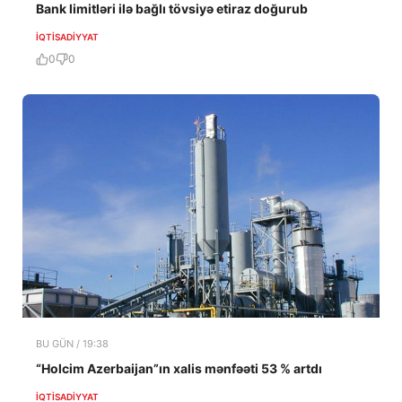
Bank limitləri ilə bağlı tövsiyə etiraz doğurub
İQTISADIYYAT
0
0
BU GÜN / 19:38
“Holcim Azerbaijan”ın xalis mənfəəti 53 % artdı
İQTISADIYYAT