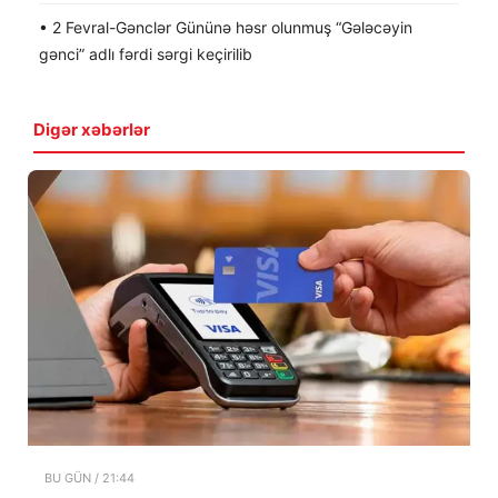
• 2 Fevral-Gənclər Gününə həsr olunmuş “Gələcəyin
gənci” adlı fərdi sərgi keçirilib
Digər xəbərlər
BU GÜN / 21:44