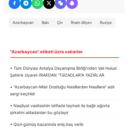
Azərbaycan
Bakı
Çin
İlham Əliyev
Rusiya
"Azərbaycan" etiketi üzrə xəbərlər
• Türk Dünyası Antalya Dayanışma Birliği’nden Vali Hulusi
Şahin’e ziyaret-İRAKDAN “TƏZADLAR”A YAZIRLAR
• “Azərbaycan-Misir Dostluğu Nəsillərdən Nəsillərə” adlı
sərgi keçirildi
• Nəqliyat vasitəsinin istifadə təyinatı ilə bağlı sığorta
şirkətini aldadanları bu gözləyir
• Qızıl-gümüş bazarında eniş baş verib