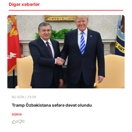
Digər xəbərlər
BU GÜN / 23:59
Tramp Özbəkistana səfərə dəvət olundu
DÜNYA
0
0