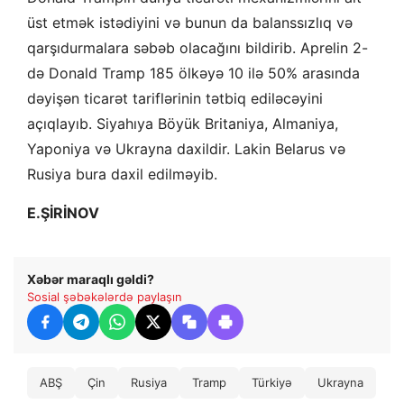
üst etmək istədiyini və bunun da balanssızlıq və
qarşıdurmalara səbəb olacağını bildirib. Aprelin 2-
də Donald Tramp 185 ölkəyə 10 ilə 50% arasında
dəyişən ticarət tariflərinin tətbiq ediləcəyini
açıqlayıb. Siyahıya Böyük Britaniya, Almaniya,
Yaponiya və Ukrayna daxildir. Lakin Belarus və
Rusiya bura daxil edilməyib.
E.ŞİRİNOV
Xəbər maraqlı gəldi?
Sosial şəbəkələrdə paylaşın
ABŞ
Çin
Rusiya
Tramp
Türkiyə
Ukrayna