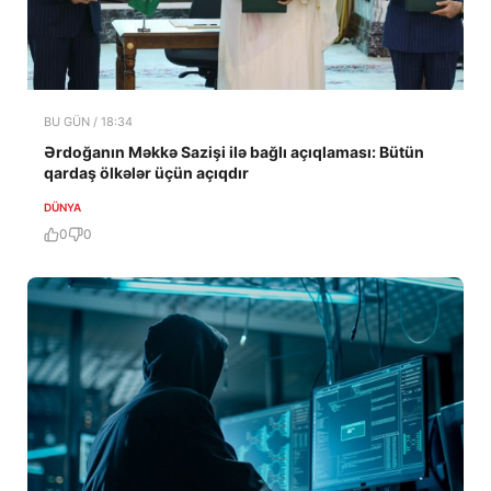
BU GÜN / 18:34
Ərdoğanın Məkkə Sazişi ilə bağlı açıqlaması: Bütün
qardaş ölkələr üçün açıqdır
DÜNYA
0
0