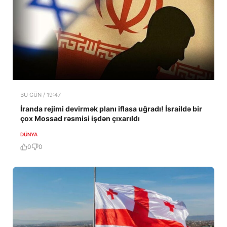
BU GÜN / 19:47
İranda rejimi devirmək planı iflasa uğradı! İsraildə bir
çox Mossad rəsmisi işdən çıxarıldı
DÜNYA
0
0