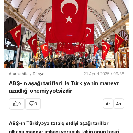
Ana səhifə
/
Dünya
21 Aprel 2025 / 09:38
ABŞ-ın aşağı tarifləri ilə Türkiyənin manevr
azadlığı əhəmiyyətsizdir
0
0
A-
A+
ABŞ-ın Türkiyəyə tətbiq etdiyi aşağı tariflər
ölkəyə manevr imkanı verəcək, lakin onun təsiri