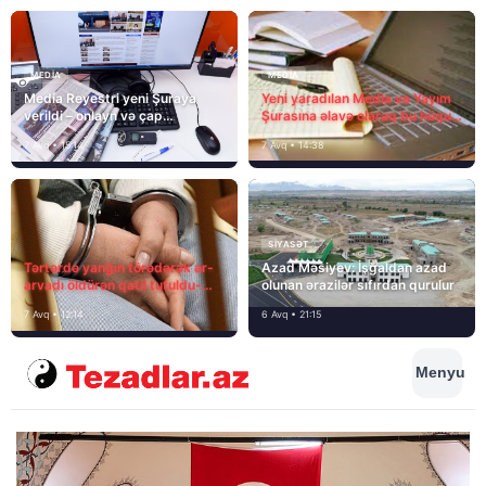
MEDİA
MEDİA
Media Reyestri yeni Şuraya
Yeni yaradılan Media və Yayım
verildi – onlayn və çap
Şurasına əlavə olaraq bu hüquq
mediasını nə gözləyir?
və vəzifələr də verilib
7 Avq • 15:14
7 Avq • 14:38
SIYASƏT
Tərtərdə yanğın törədərək ər-
Azad Məsiyev: İşğaldan azad
arvadı öldürən qatil tutuldu-
olunan ərazilər sıfırdan qurulur
SON DƏQİQƏ
7 Avq • 12:14
6 Avq • 21:15
Menyu