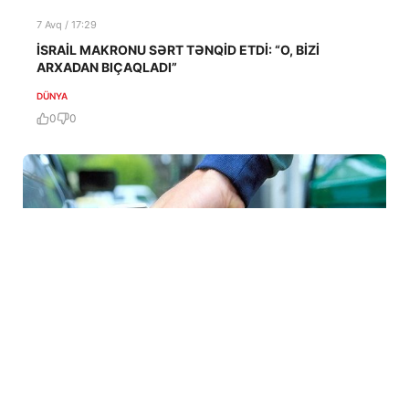
7 Avq / 17:29
İSRAİL MAKRONU SƏRT TƏNQİD ETDİ: “O, BİZİ
ARXADAN BIÇAQLADI”
DÜNYA
0
0
7 Avq / 16:33