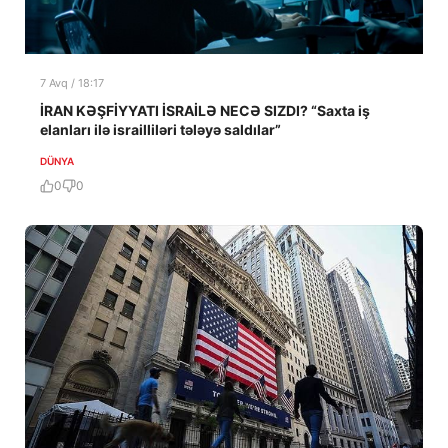
7 Avq / 18:17
İRAN KƏŞFİYYATI İSRAİLƏ NECƏ SIZDI? “Saxta iş
elanları ilə israilliləri tələyə saldılar”
DÜNYA
0
0