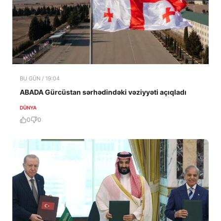
BU GÜN / 19:04
ABADA Gürcüstan sərhədindəki vəziyyəti açıqladı
DÜNYA
0
0