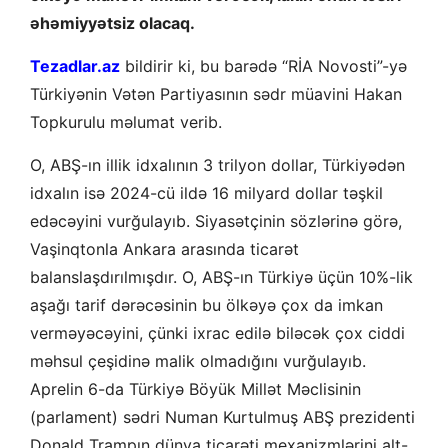
əhəmiyyətsiz olacaq.
Tezadlar.az
bildirir ki, bu barədə “RİA Novosti”-yə
Türkiyənin Vətən Partiyasının sədr müavini Hakan
Topkurulu məlumat verib.
O, ABŞ-ın illik idxalının 3 trilyon dollar, Türkiyədən
idxalın isə 2024-cü ildə 16 milyard dollar təşkil
edəcəyini vurğulayıb. Siyasətçinin sözlərinə görə,
Vaşinqtonla Ankara arasında ticarət
balanslaşdırılmışdır. O, ABŞ-ın Türkiyə üçün 10%-lik
aşağı tarif dərəcəsinin bu ölkəyə çox da imkan
verməyəcəyini, çünki ixrac edilə biləcək çox ciddi
məhsul çeşidinə malik olmadığını vurğulayıb.
Aprelin 6-da Türkiyə Böyük Millət Məclisinin
(parlament) sədri Numan Kurtulmuş ABŞ prezidenti
Donald Trampın dünya ticarəti mexanizmlərini alt-