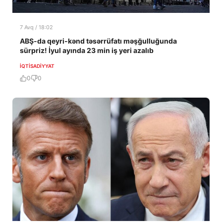
7 Avq / 18:02
ABŞ-da qeyri-kənd təsərrüfatı məşğulluğunda
sürpriz! İyul ayında 23 min iş yeri azalıb
İQTISADIYYAT
0
0