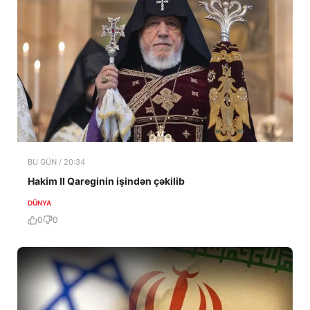
BU GÜN / 20:34
Hakim II Qareginin işindən çəkilib
DÜNYA
0
0