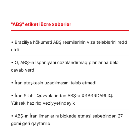
"ABŞ" etiketi üzrə xəbərlər
• Braziliya hökuməti ABŞ rəsmilərinin viza tələblərini rədd
etdi
• O, ABŞ-ın İspaniyanı cəzalandırmaq planlarına belə
cavab verdi
• İran atəşkəsin uzadılmasını tələb etmədi
• İran Silahlı Qüvvələrindən ABŞ-a XƏBƏRDARLIQ:
Yüksək hazırlıq vəziyyətindəyik
• ABŞ-ın İran limanlarını blokada etməsi səbəbindən 27
gəmi geri qaytarılıb