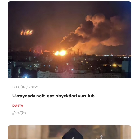
BU GÜN / 20:53
Ukraynada neft-qaz obyektləri vurulub
DÜNYA
0
0