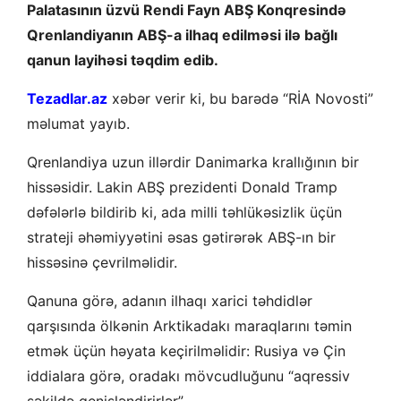
Palatasının üzvü Rendi Fayn ABŞ Konqresində
Qrenlandiyanın ABŞ-a ilhaq edilməsi ilə bağlı
qanun layihəsi təqdim edib.
Tezadlar.az
xəbər verir ki, bu barədə “RİA Novosti”
məlumat yayıb.
Qrenlandiya uzun illərdir Danimarka krallığının bir
hissəsidir. Lakin ABŞ prezidenti Donald Tramp
dəfələrlə bildirib ki, ada milli təhlükəsizlik üçün
strateji əhəmiyyətini əsas gətirərək ABŞ-ın bir
hissəsinə çevrilməlidir.
Qanuna görə, adanın ilhaqı xarici təhdidlər
qarşısında ölkənin Arktikadakı maraqlarını təmin
etmək üçün həyata keçirilməlidir: Rusiya və Çin
iddialara görə, oradakı mövcudluğunu “aqressiv
şəkildə genişləndirirlər”.