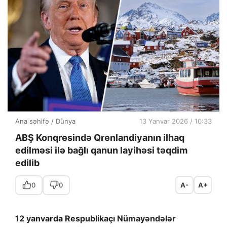
Ana səhifə
/
Dünya
13 Yanvar 2026 / 10:33
ABŞ Konqresində Qrenlandiyanın ilhaq
edilməsi ilə bağlı qanun layihəsi təqdim
edilib
0
0
A-
A+
12 yanvarda Respublikaçı Nümayəndələr