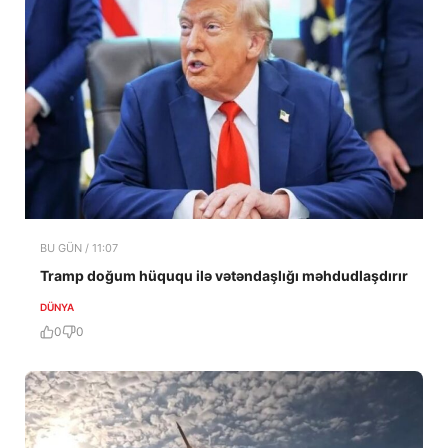
BU GÜN / 11:07
Tramp doğum hüququ ilə vətəndaşlığı məhdudlaşdırır
DÜNYA
0
0