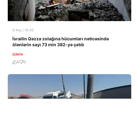
6 Avq / 19:45
İsrailin Qəzza zolağına hücumları nəticəsində
ölənlərin sayı 73 min 382-yə çatıb
DÜNYA
0
0