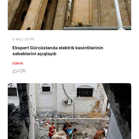
6 Avq / 20:09
Ekspert Gürcüstanda elektrik kəsintilərinin
səbəblərini açıqlayıb
DÜNYA
0
0