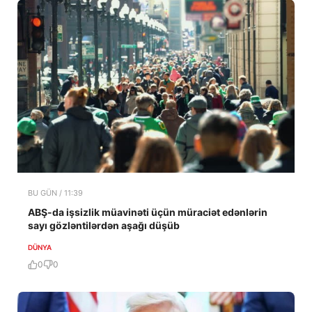
BU GÜN / 11:39
ABŞ-da işsizlik müavinəti üçün müraciət edənlərin
sayı gözləntilərdən aşağı düşüb
DÜNYA
0
0