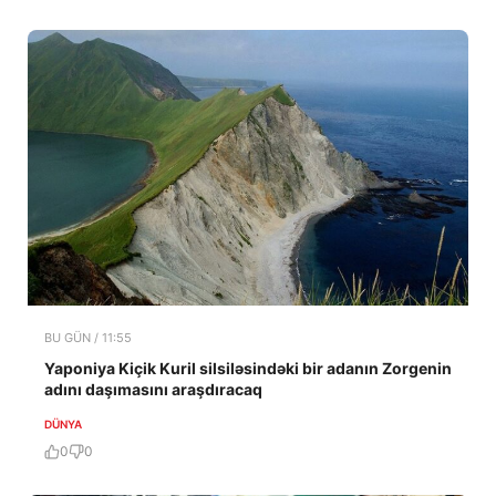
BU GÜN / 11:55
Yaponiya Kiçik Kuril silsiləsindəki bir adanın Zorgenin
adını daşımasını araşdıracaq
DÜNYA
0
0