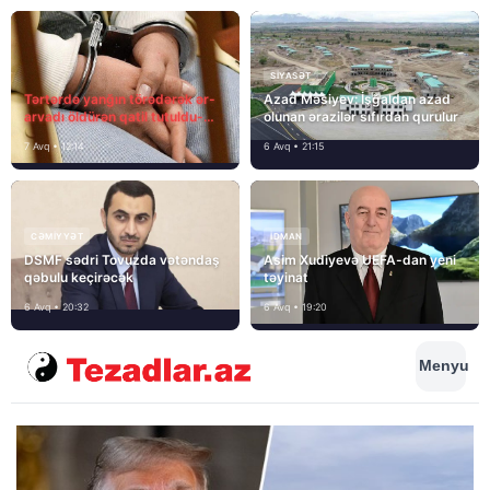
SIYASƏT
Tərtərdə yanğın törədərək ər-
Azad Məsiyev: İşğaldan azad
arvadı öldürən qatil tutuldu-
olunan ərazilər sıfırdan qurulur
SON DƏQİQƏ
7 Avq • 12:14
6 Avq • 21:15
CƏMIYYƏT
İDMAN
DSMF sədri Tovuzda vətəndaş
Asim Xudiyevə UEFA-dan yeni
qəbulu keçirəcək
təyinat
6 Avq • 20:32
6 Avq • 19:20
Menyu