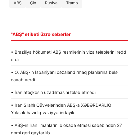
ABŞ
Çin
Rusiya
Tramp
"ABŞ" etiketi üzrə xəbərlər
• Braziliya hökuməti ABŞ rəsmilərinin viza tələblərini rədd
etdi
• O, ABŞ-ın İspaniyanı cəzalandırmaq planlarına belə
cavab verdi
• İran atəşkəsin uzadılmasını tələb etmədi
• İran Silahlı Qüvvələrindən ABŞ-a XƏBƏRDARLIQ:
Yüksək hazırlıq vəziyyətindəyik
• ABŞ-ın İran limanlarını blokada etməsi səbəbindən 27
gəmi geri qaytarılıb