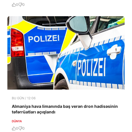
0
0
BU GÜN / 12:06
Almaniya hava limanında baş verən dron hadisəsinin
təfərrüatları açıqlandı
DÜNYA
0
0