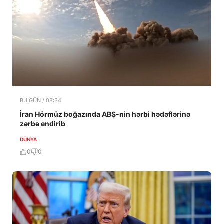
BU GÜN / 08:34
İran Hörmüz boğazında ABŞ-nin hərbi hədəflərinə
zərbə endirib
DÜNYA
0
0