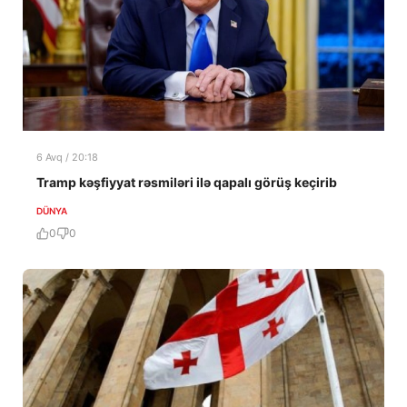
6 Avq / 20:18
Tramp kəşfiyyat rəsmiləri ilə qapalı görüş keçirib
DÜNYA
0
0