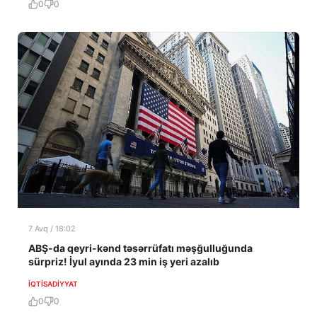
0
0
7 Avq / 18:02
ABŞ-da qeyri-kənd təsərrüfatı məşğulluğunda
sürpriz! İyul ayında 23 min iş yeri azalıb
İQTISADIYYAT
0
0