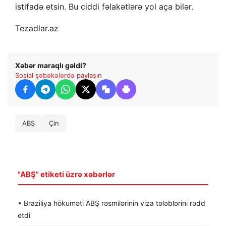
istifadə etsin. Bu ciddi fəlakətlərə yol aça bilər.
Tezadlar.az
Xəbər maraqlı gəldi?
Sosial şəbəkələrdə paylaşın
ABŞ
Çin
"ABŞ" etiketi üzrə xəbərlər
• Braziliya hökuməti ABŞ rəsmilərinin viza tələblərini rədd
etdi