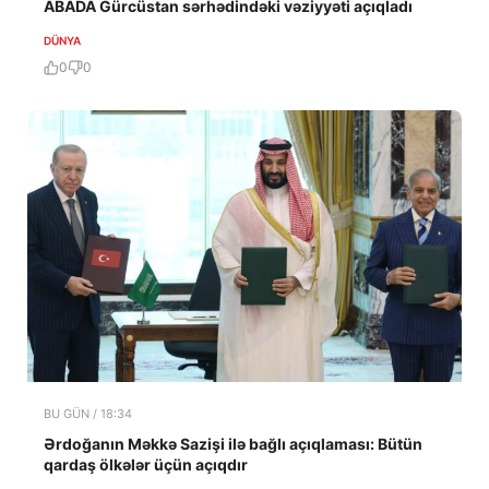
ABADA Gürcüstan sərhədindəki vəziyyəti açıqladı
DÜNYA
0
0
BU GÜN / 18:34
Ərdoğanın Məkkə Sazişi ilə bağlı açıqlaması: Bütün
qardaş ölkələr üçün açıqdır