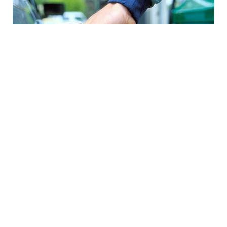
7 Avq / 16:33
İşğal altındakı Abxaziyada yanacaq böhranı:
Suxumidə kilometrlərlə növbələr yaranıb
DÜNYA
0
0