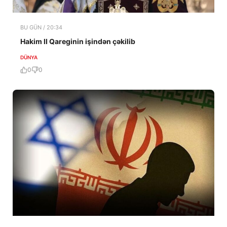
BU GÜN / 20:34
Hakim II Qareginin işindən çəkilib
DÜNYA
0
0