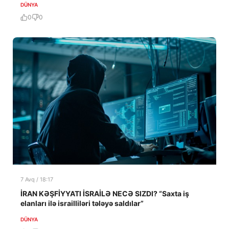
DÜNYA
0
0
7 Avq / 18:17
İRAN KƏŞFİYYATI İSRAİLƏ NECƏ SIZDI? “Saxta iş
elanları ilə israilliləri tələyə saldılar”
DÜNYA