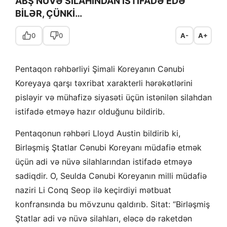
ABŞ NÜVƏ SİLAHINDAN İSTİFADƏ EDƏ
BİLƏR, ÇÜNKİ…
0
0
A-
A+
Pentaqon rəhbərliyi Şimali Koreyanın Cənubi
Koreyaya qarşı təxribat xarakterli hərəkətlərini
pisləyir və mühafizə siyasəti üçün istənilən silahdan
istifadə etməyə hazır olduğunu bildirib.
Pentaqonun rəhbəri Lloyd Austin bildirib ki,
Birləşmiş Ştatlar Cənubi Koreyanı müdafiə etmək
üçün adi və nüvə silahlarından istifadə etməyə
sadiqdir. O, Seulda Cənubi Koreyanın milli müdafiə
naziri Li Conq Seop ilə keçirdiyi mətbuat
konfransında bu mövzunu qaldırıb. Sitat: “Birləşmiş
Ştatlar adi və nüvə silahları, eləcə də raketdən