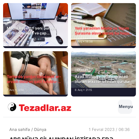
MEDİA
MEDİA
Media Reyestri yeni Şuraya
Yeni yaradılan Media və Yayım
verildi – onlayn və çap
Şurasına əlavə olaraq bu hüquq
mediasını nə gözləyir?
və vəzifələr də verilib
7 Avq • 15:14
7 Avq • 14:38
SIYASƏT
Tərtərdə yanğın törədərək ər-
Azad Məsiyev: İşğaldan azad
arvadı öldürən qatil tutuldu-
olunan ərazilər sıfırdan qurulur
SON DƏQİQƏ
7 Avq • 12:14
6 Avq • 21:15
Menyu
Ana səhifə
/
Dünya
1 Fevral 2023 / 06:36