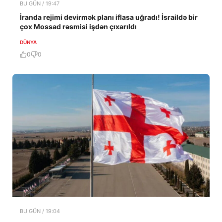
BU GÜN / 19:47
İranda rejimi devirmək planı iflasa uğradı! İsraildə bir
çox Mossad rəsmisi işdən çıxarıldı
DÜNYA
0
0
BU GÜN / 19:04