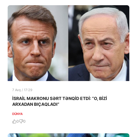
7 Avq / 17:29
İSRAİL MAKRONU SƏRT TƏNQİD ETDİ: “O, BİZİ
ARXADAN BIÇAQLADI”
DÜNYA
0
0