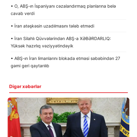
• O, ABŞ-ın İspaniyanı cəzalandırmaq planlarına belə
cavab verdi
• İran atəşkəsin uzadılmasını tələb etmədi
• İran Silahlı Qüvvələrindən ABŞ-a XƏBƏRDARLIQ:
Yüksək hazırlıq vəziyyətindəyik
• ABŞ-ın İran limanlarını blokada etməsi səbəbindən 27
gəmi geri qaytarılıb
Digər xəbərlər