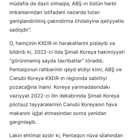
müdafiə də daxil olmaqla, ABŞ-ın bütün hərbi
imkanlarından istifadəni nəzərdə tutan
genişləndirilmiş çəkindirmə öhdəliyinə qətiyyətlə
sadiqdir”.
O, həmçinin KXDR-in hərəkətlərini pisləyib və
bildirib ki, 2022-ci ildə Şimali Koreya hakimiyyəti
“görünməmiş sayda təxribatlar” törədib.
Pentaqonun rəhbərinin qeyd etdiyi kimi, ABŞ və
Cənubi Koreya KXDR-in regionda sabitliyi
pozacağına inanır. Koreya yarımadasındakı
vəziyyət 2022-ci ilin dekabrında Şimali Koreya
pilotsuz təyyarələrinin Cənubi Koreyanın hava
məkanını işğal etməsindən sonra yenidən
gərginləşib.
Lakin ehtimal azdır ki, Pentaqon nüvə silahından