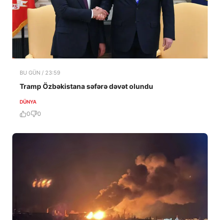
BU GÜN / 23:59
Tramp Özbəkistana səfərə dəvət olundu
DÜNYA
0
0