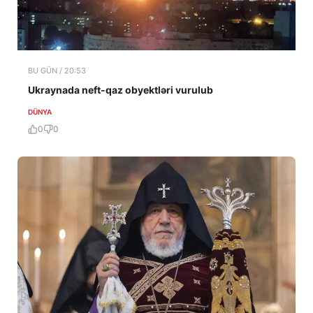
BU GÜN / 20:53
Ukraynada neft-qaz obyektləri vurulub
DÜNYA
0
0