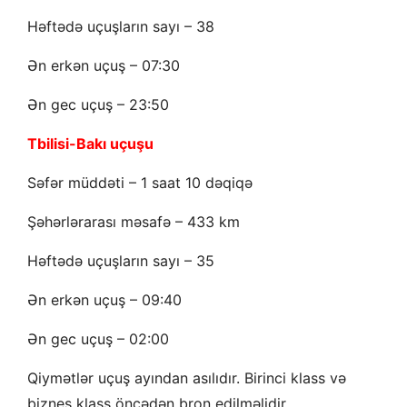
Həftədə uçuşların sayı – 38
Ən erkən uçuş – 07:30
Ən gec uçuş – 23:50
Tbilisi-Bakı uçuşu
Səfər müddəti – 1 saat 10 dəqiqə
Şəhərlərarası məsafə – 433 km
Həftədə uçuşların sayı – 35
Ən erkən uçuş – 09:40
Ən gec uçuş – 02:00
Qiymətlər uçuş ayından asılıdır. Birinci klass və
biznes klass öncədən bron edilməlidir.