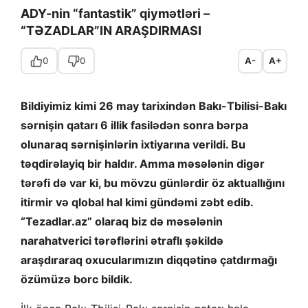
ADY-nin “fantastik” qiymətləri –
“TƏZADLAR”IN ARAŞDIRMASI
0
0
A-
A+
Bildiyimiz kimi 26 may tarixindən Bakı-Tbilisi-Bakı
sərnişin qatarı 6 illik fasilədən sonra bərpa
olunaraq sərnişinlərin ixtiyarına verildi. Bu
təqdirəlayiq bir haldır. Amma məsələnin digər
tərəfi də var ki, bu mövzu günlərdir öz aktuallığını
itirmir və qlobal hal kimi gündəmi zəbt edib.
“Tezadlar.az” olaraq biz də məsələnin
narahatverici tərəflərini ətraflı şəkildə
araşdıraraq oxucularımızın diqqətinə çatdırmağı
özümüzə borc bildik.