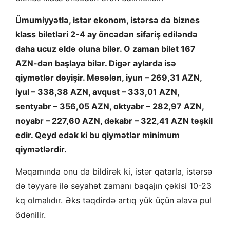
Ümumiyyətlə, istər ekonom, istərsə də biznes
klass biletləri 2-4 ay öncədən sifariş ediləndə
daha ucuz əldə oluna bilər. O zaman bilet 167
AZN-dən başlaya bilər. Digər aylarda isə
qiymətlər dəyişir. Məsələn, iyun – 269,31 AZN,
iyul – 338,38 AZN, avqust – 333,01 AZN,
sentyabr – 356,05 AZN, oktyabr – 282,97 AZN,
noyabr – 227,60 AZN, dekabr – 322,41 AZN təşkil
edir. Qeyd edək ki bu qiymətlər minimum
qiymətlərdir.
Məqamında onu da bildirək ki, istər qatarla, istərsə
də təyyarə ilə səyahət zamanı baqajın çəkisi 10-23
kq olmalıdır. Əks təqdirdə artıq yük üçün əlavə pul
ödənilir.