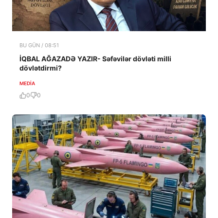
BU GÜN / 08:51
İQBAL AĞAZADƏ YAZIR- Səfəvilər dövləti milli
dövlətdirmi?
MEDİA
0
0