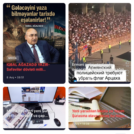
MEDİA
İQBAL AĞAZADƏ YAZIR-
Erməni polisi stadionda
Səfəvilər dövləti milli
separatçı “Artsax”ın bayrağını
dövlətdirmi?
müsadirə etdi və…
8 Avq • 08:51
8 Avq • 08:39
MEDİA
MEDİA
Media Reyestri yeni Şuraya
Yeni yaradılan Media və Yayım
verildi – onlayn və çap
Şurasına əlavə olaraq bu hüquq
mediasını nə gözləyir?
və vəzifələr də verilib
7 Avq • 15:14
7 Avq • 14:38