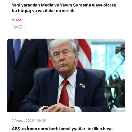
Yeni yaradılan Media və Yayım Şurasına əlavə olaraq
bu hüquq və vəzifələr də verilib
MEDİA
0
0
7 Avqust 2026 / 09:05
ABŞ-ın İrana qarşı hərbi əməliyyatları tezliklə başa