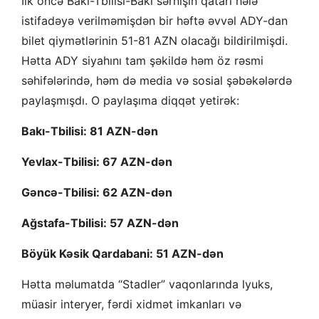
İlk öncə Bakı-Tbilisi-Bakı sərnişin qatarı hələ
istifadəyə verilməmişdən bir həftə əvvəl ADY-dan
bilet qiymətlərinin 51-81 AZN olacağı bildirilmişdi.
Hətta ADY siyahını tam şəkildə həm öz rəsmi
səhifələrində, həm də media və sosial şəbəkələrdə
paylaşmışdı. O paylaşıma diqqət yetirək:
Bakı-Tbilisi: 81 AZN-dən
Yevlax-Tbilisi: 67 AZN-dən
Gəncə-Tbilisi: 62 AZN-dən
Ağstafa-Tbilisi: 57 AZN-dən
Böyük Kəsik Qardabani: 51 AZN-dən
Hətta məlumatda “Stadler” vaqonlarında lyuks,
müasir interyer, fərdi xidmət imkanları və