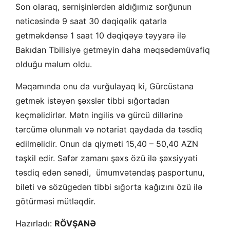
Son olaraq, sərnişinlərdən aldığımız sorğunun
nəticəsində 9 saat 30 dəqiqəlik qatarla
getməkdənsə 1 saat 10 dəqiqəyə təyyarə ilə
Bakıdan Tbilisiyə getməyin daha məqsədəmüvafiq
olduğu məlum oldu.
Məqamında onu da vurğulayaq ki, Gürcüstana
getmək istəyən şəxslər tibbi sığortadan
keçməlidirlər. Mətn ingilis və gürcü dillərinə
tərcümə olunmalı və notariat qaydada da təsdiq
edilməlidir. Onun da qiyməti 15,40 – 50,40 AZN
təşkil edir. Səfər zamanı şəxs özü ilə şəxsiyyəti
təsdiq edən sənədi, ümumvətəndaş pasportunu,
bileti və sözügedən tibbi sığorta kağızını özü ilə
götürməsi mütləqdir.
Hazırladı:
RÖVŞANƏ