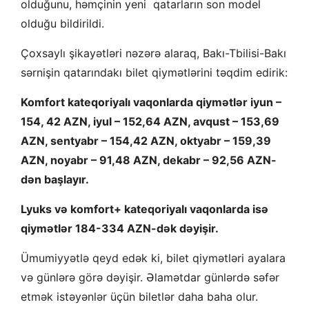
olduğunu, həmçinin yeni qatarların son model
olduğu bildirildi.
Çoxsaylı şikayətləri nəzərə alaraq, Bakı-Tbilisi-Bakı
sərnişin qatarındakı bilet qiymətlərini təqdim edirik:
Komfort kateqoriyalı vaqonlarda qiymətlər iyun –
154, 42 AZN, iyul – 152,64 AZN, avqust – 153,69
AZN, sentyabr – 154,42 AZN, oktyabr – 159,39
AZN, noyabr – 91,48 AZN, dekabr – 92,56 AZN-
dən başlayır.
Lyuks və komfort+ kateqoriyalı vaqonlarda isə
qiymətlər 184-334 AZN-dək dəyişir.
Ümumiyyətlə qeyd edək ki, bilet qiymətləri ayalara
və günlərə görə dəyişir. Əlamətdar günlərdə səfər
etmək istəyənlər üçün biletlər daha baha olur.