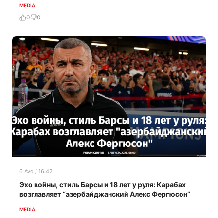
MEDİA
0
0
6 Avq / 16:42
Эхо войны, стиль Барсы и 18 лет у руля: Карабах
возглавляет “азербайджанский Алекс Фергюсон”
MEDİA