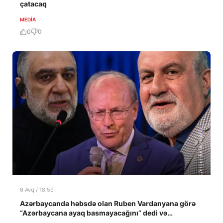
çatacaq
MEDİA
0
0
6 Avq / 18:59
Azərbaycanda həbsdə olan Ruben Vardanyana görə
“Azərbaycana ayaq basmayacağını” dedi və…