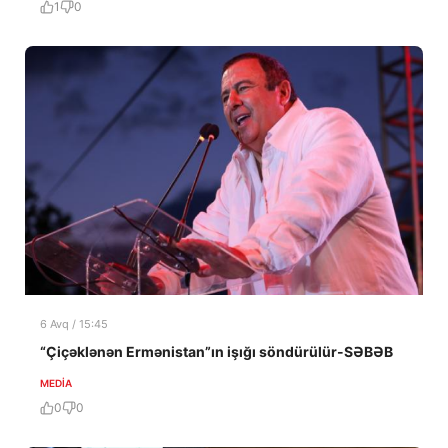
1
0
6 Avq / 15:45
“Çiçəklənən Ermənistan”ın işığı söndürülür-SƏBƏB
MEDİA
0
0