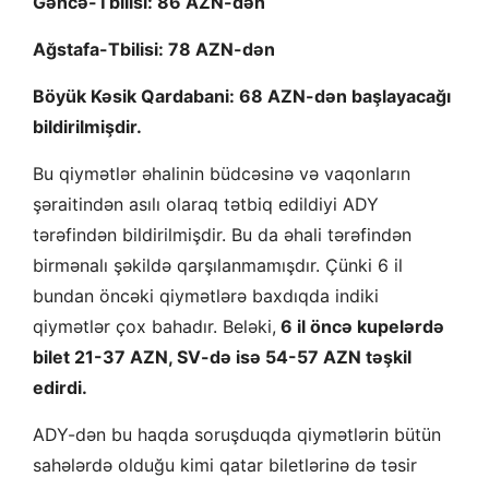
Gəncə-Tbilisi: 86 AZN-dən
Ağstafa-Tbilisi: 78 AZN-dən
Böyük Kəsik Qardabani: 68 AZN-dən başlayacağı
bildirilmişdir.
Bu qiymətlər əhalinin büdcəsinə və vaqonların
şəraitindən asılı olaraq tətbiq edildiyi ADY
tərəfindən bildirilmişdir. Bu da əhali tərəfindən
birmənalı şəkildə qarşılanmamışdır. Çünki 6 il
bundan öncəki qiymətlərə baxdıqda indiki
qiymətlər çox bahadır. Beləki,
6 il öncə kupelərdə
bilet 21-37 AZN, SV-də isə 54-57 AZN təşkil
edirdi.
ADY-dən bu haqda soruşduqda qiymətlərin bütün
sahələrdə olduğu kimi qatar biletlərinə də təsir