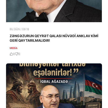
BU GÜN / 09:18
ZƏNGƏZURUN QEYRƏT QALASI NÜVƏDİ ANKLAV KİMİ
GERİ QAYTARILMALIDIR!
MEDİA
0
0