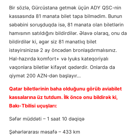
Bir sözlə, Gürcüstana getmək üçün ADY QSC-nin
kassasında 81 manata bilet tapa bilmədim. Bunun
səbəbini soruşduqda isə, 81 manata olan biletlərin
hamısının satıldığını bildirdilər. Əlavə olaraq, onu da
bildirdilər ki, əgər siz 81 manatlıq bilet
istəyirsinizsə 2 ay öncədən bronlaşdırmalısınız.
Hal-hazırda komfort+ və lyuks kateqoriyalı
vaqonlara biletlər kifayət qədərdir. Onlarda da
qiymət 200 AZN-dən başlayır…
Qatar biletlərinin baha olduğunu görüb aviabilet
kassalarına üz tutdum. İlk öncə onu bildirək ki,
Bakı-Tbilisi uçuşları:
Səfər müddəti – 1 saat 10 dəqiqə
Şəhərlərarası məsafə – 433 km