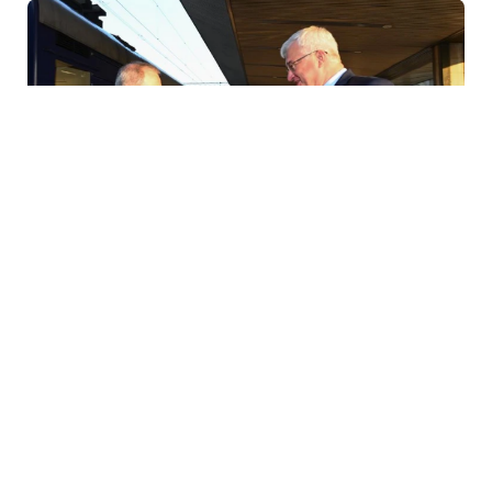
6 Avq / 11:26
Глава МИД Азербайджана прибыл в Украину
MEDİA
0
0