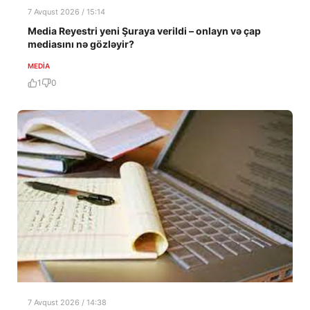
7 Avqust 2026 / 15:14
Media Reyestri yeni Şuraya verildi – onlayn və çap
mediasını nə gözləyir?
MEDİA
1
0
7 Avqust 2026 / 14:38