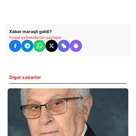
Xəbər maraqlı gəldi?
Sosial şəbəkələrdə paylaşın
Digər xəbərlər