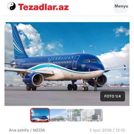
Menyu
FOTO
1
/4
Ana səhifə
/
MEDİA
2 İyun 2026 / 12:10