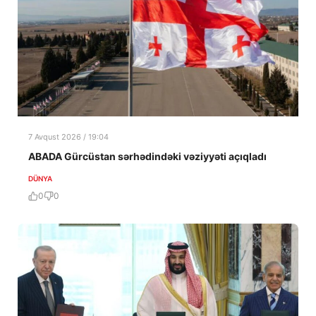
7 Avqust 2026 / 19:04
ABADA Gürcüstan sərhədindəki vəziyyəti açıqladı
DÜNYA
0
0