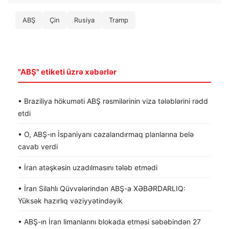
ABŞ
Çin
Rusiya
Tramp
"ABŞ" etiketi üzrə xəbərlər
• Braziliya hökuməti ABŞ rəsmilərinin viza tələblərini rədd
etdi
• O, ABŞ-ın İspaniyanı cəzalandırmaq planlarına belə
cavab verdi
• İran atəşkəsin uzadılmasını tələb etmədi
• İran Silahlı Qüvvələrindən ABŞ-a XƏBƏRDARLIQ:
Yüksək hazırlıq vəziyyətindəyik
• ABŞ-ın İran limanlarını blokada etməsi səbəbindən 27