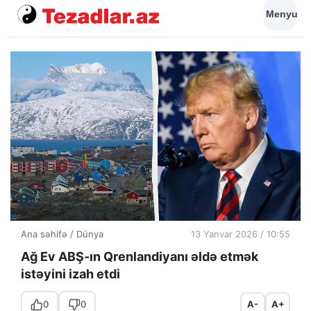
Menyu
Ana səhifə
/
Dünya
13 Yanvar 2026 / 10:55
Ağ Ev ABŞ-ın Qrenlandiyanı əldə etmək
istəyini izah etdi
0
0
A-
A+