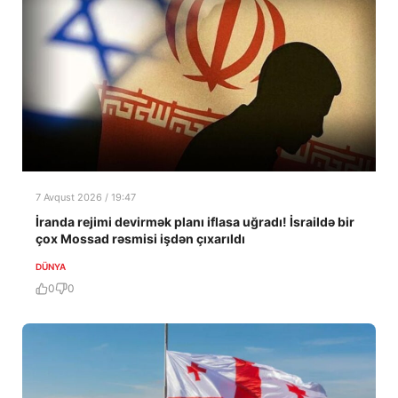
7 Avqust 2026 / 19:47
İranda rejimi devirmək planı iflasa uğradı! İsraildə bir
çox Mossad rəsmisi işdən çıxarıldı
DÜNYA
0
0