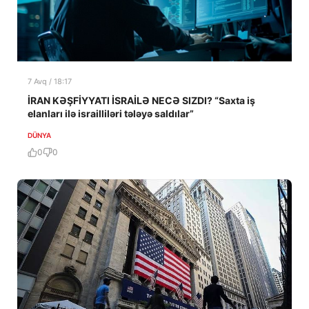
7 Avq / 18:17
İRAN KƏŞFİYYATI İSRAİLƏ NECƏ SIZDI? “Saxta iş
elanları ilə israilliləri tələyə saldılar”
DÜNYA
0
0