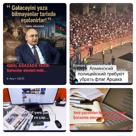
MEDİA
İQBAL AĞAZADƏ YAZIR-
Erməni polisi stadionda
Səfəvilər dövləti milli
separatçı “Artsax”ın bayrağını
dövlətdirmi?
müsadirə etdi və…
8 Avq • 08:51
8 Avq • 08:39
MEDİA
MEDİA
Media Reyestri yeni Şuraya
Yeni yaradılan Media və Yayım
verildi – onlayn və çap
Şurasına əlavə olaraq bu hüquq
mediasını nə gözləyir?
və vəzifələr də verilib
7 Avq • 15:14
7 Avq • 14:38