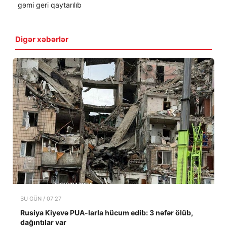
gəmi geri qaytarılıb
Digər xəbərlər
BU GÜN / 07:27
Rusiya Kiyevə PUA-larla hücum edib: 3 nəfər ölüb,
dağıntılar var