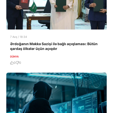
7 Avq / 18:34
Ərdoğanın Məkkə Sazişi ilə bağlı açıqlaması: Bütün
qardaş ölkələr üçün açıqdır
DÜNYA
0
0