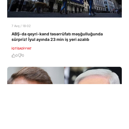
7 Avq / 18:02
ABŞ-da qeyri-kənd təsərrüfatı məşğulluğunda
sürpriz! İyul ayında 23 min iş yeri azalıb
İQTISADIYYAT
0
0