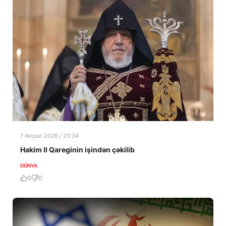
7 Avqust 2026 / 20:34
Hakim II Qareginin işindən çəkilib
DÜNYA
0
0