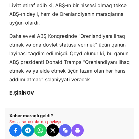
Livitt etiraf edib ki, ABŞ-ın bir hissəsi olmaq təkcə
ABŞ-ın deyil, həm də Qrenlandiyanın maraqlarına
uyğun olardı.
Daha əvvəl ABŞ Konqresində “Qrenlandiyanı ilhaq
etmək və ona dövlət statusu vermək” üçün qanun
layihəsi təqdim edilmişdi. Qeyd olunur ki, bu qanun
ABŞ prezidenti Donald Trampa “Qrenlandiyanı ilhaq
etmək və ya əldə etmək üçün lazım olan hər hansı
addımı atmaq” səlahiyyəti verəcək.
E.ŞİRİNOV
Xəbər maraqlı gəldi?
Sosial şəbəkələrdə paylaşın