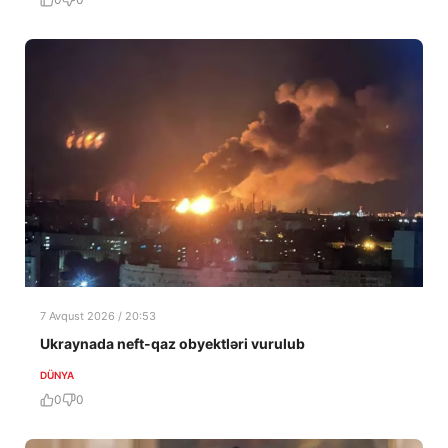
7 Avqust 2026 / 20:53
Ukraynada neft-qaz obyektləri vurulub
DÜNYA
0
0