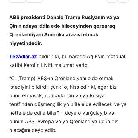
ABŞ prezidenti Donald Tramp Rusiyanın və ya
Çinin adaya iddia edə biləcəyindən qorxaraq
Qrenlandiyanı Amerika ərazisi etmək
niyyətindədir.
Tezadlar.az
bildirir ki, bu barədə Ağ Evin mətbuat
katibi Kerolin Livitt məlumat verib.
“O, (Tramp) ABŞ-ın Qrenlandiyanı əldə etmək
istədiyini bildirdi, çünki o, hiss edir ki, əgər biz
bunu etməsək, nəticədə Çin və ya Rusiya
tərəfindən düşmənçilik yolu ilə əldə ediləcək və ya
hətta əldə edilə bilər”, – deyə o vurğulayıb və
bunun ABŞ, Avropa və ya Qrenlandiya üçün pis
olacağını qeyd edib.