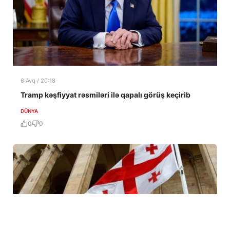
6 Avq / 20:18
Tramp kəşfiyyat rəsmiləri ilə qapalı görüş keçirib
DÜNYA
0
0