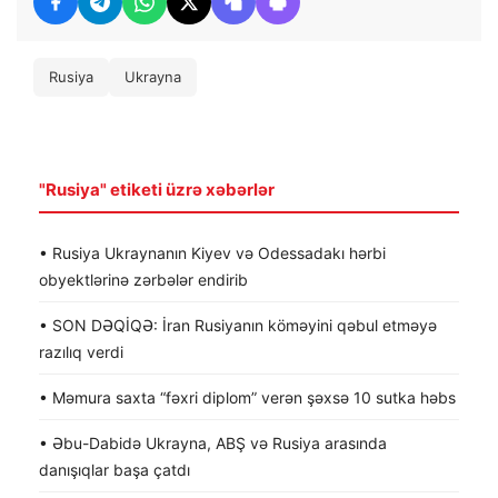
Rusiya
Ukrayna
"Rusiya" etiketi üzrə xəbərlər
• Rusiya Ukraynanın Kiyev və Odessadakı hərbi
obyektlərinə zərbələr endirib
• SON DƏQİQƏ: İran Rusiyanın köməyini qəbul etməyə
razılıq verdi
• Məmura saxta “fəxri diplom” verən şəxsə 10 sutka həbs
• Əbu-Dabidə Ukrayna, ABŞ və Rusiya arasında
danışıqlar başa çatdı