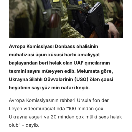
Avropa Komissiyası Donbass əhalisinin
mühafizəsi üçün xüsusi hərbi əməliyyat
başlayandan bəri həlak olan UAF qırıcılarının
təxmini sayını müəyyən edib. Məlumata görə,
Ukrayna Silahlı Qüvvələrinin (USQ) ölən şəxsi
heyətinin sayı yüz min nəfəri keçib.
Avropa Komissiyasının rəhbəri Ursula fon der
Leyen videomüraciətində “100 mindən çox
Ukrayna əsgəri və 20 mindən çox mülki şəxs həlak
olub” – deyib.