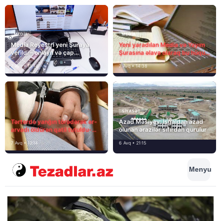
MEDİA
MEDİA
Media Reyestri yeni Şuraya
Yeni yaradılan Media və Yayım
verildi – onlayn və çap
Şurasına əlavə olaraq bu hüquq
mediasını nə gözləyir?
və vəzifələr də verilib
7 Avq • 15:14
7 Avq • 14:38
SIYASƏT
Tərtərdə yanğın törədərək ər-
Azad Məsiyev: İşğaldan azad
arvadı öldürən qatil tutuldu-
olunan ərazilər sıfırdan qurulur
SON DƏQİQƏ
7 Avq • 12:14
6 Avq • 21:15
Menyu