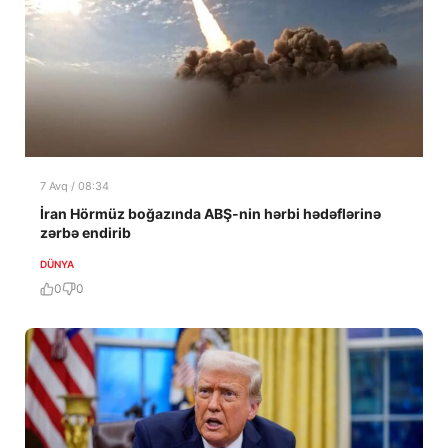
7 Avq / 08:34
İran Hörmüz boğazında ABŞ-nin hərbi hədəflərinə
zərbə endirib
DÜNYA
0
0