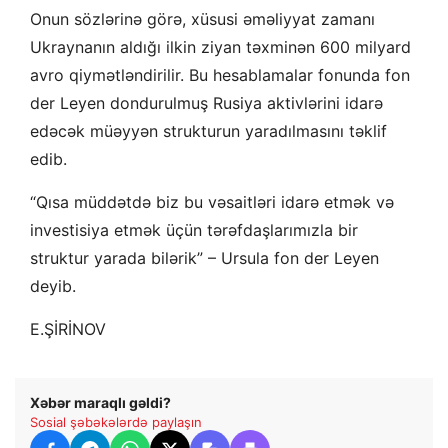
Onun sözlərinə görə, xüsusi əməliyyat zamanı
Ukraynanın aldığı ilkin ziyan təxminən 600 milyard
avro qiymətləndirilir. Bu hesablamalar fonunda fon
der Leyen dondurulmuş Rusiya aktivlərini idarə
edəcək müəyyən strukturun yaradılmasını təklif
edib.
“Qısa müddətdə biz bu vəsaitləri idarə etmək və
investisiya etmək üçün tərəfdaşlarımızla bir
struktur yarada bilərik” – Ursula fon der Leyen
deyib.
E.ŞİRİNOV
Xəbər maraqlı gəldi?
Sosial şəbəkələrdə paylaşın