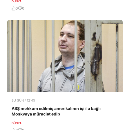
DÜNYA
0
0
BU GÜN / 12:45
ABŞ məhkum edilmiş amerikalının işi ilə bağlı
Moskvaya müraciət edib
DÜNYA