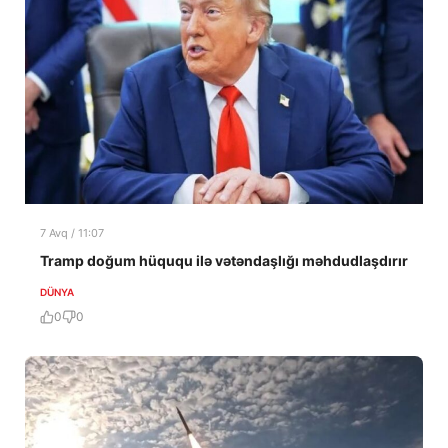
7 Avq / 11:07
Tramp doğum hüququ ilə vətəndaşlığı məhdudlaşdırır
DÜNYA
0
0