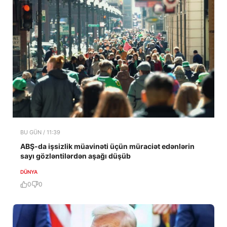
BU GÜN / 11:39
ABŞ-da işsizlik müavinəti üçün müraciət edənlərin
sayı gözləntilərdən aşağı düşüb
DÜNYA
0
0