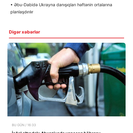
• Əbu-Dabidə Ukrayna danışıqları həftənin ortalarına
planlaşdırılır
Digər xəbərlər
BU GÜN / 16:33