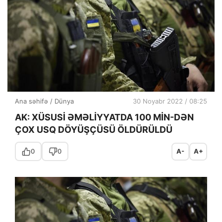
Ana səhifə
/
Dünya
30 Noyabr 2022 / 08:25
AK: XÜSUSİ ƏMƏLİYYATDA 100 MİN-DƏN
ÇOX USQ DÖYÜŞÇÜSÜ ÖLDÜRÜLDÜ
0
0
A-
A+