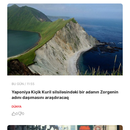
BU GÜN / 11:55
Yaponiya Kiçik Kuril silsiləsindəki bir adanın Zorgenin
adını daşımasını araşdıracaq
DÜNYA
0
0