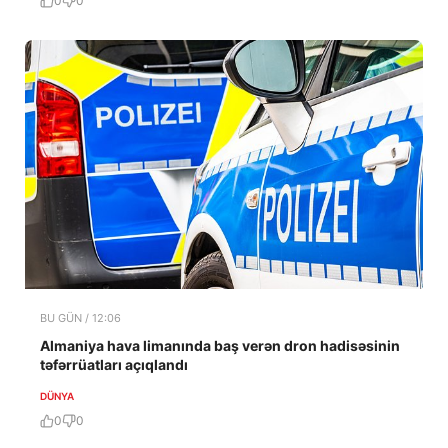
0
0
BU GÜN / 12:06
Almaniya hava limanında baş verən dron hadisəsinin
təfərrüatları açıqlandı
DÜNYA
0
0