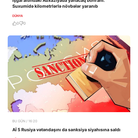
İşğal altındakı Abxaziyada yanacaq böhranı:
Suxumidə kilometrlərlə növbələr yaranıb
DÜNYA
0
0
BU GÜN / 16:20
Aİ 5 Rusiya vətəndaşını da sanksiya siyahısına saldı