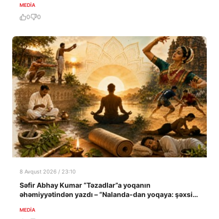
MEDİA
0
0
8 Avqust 2026 / 23:10
Səfir Abhay Kumar “Təzadlar”a yoqanın
əhəmiyyətindən yazdı – “Nalanda-dan yoqaya: şəxsi
təcrübə”
MEDİA