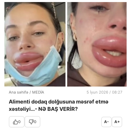
Ana səhifə
/
MEDİA
5 İyun 2026 / 08:27
Alimenti dodaq dolğusuna məsrəf etmə
xəstəliyi…- NƏ BAŞ VERİR?
0
0
A-
A+