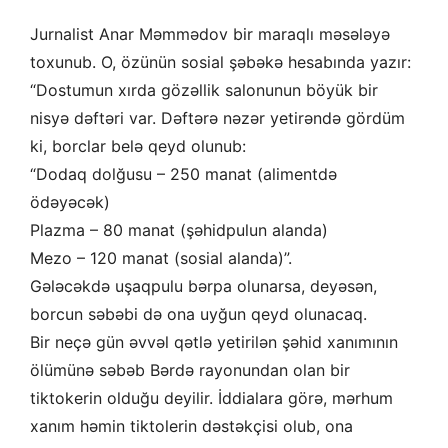
Jurnalist Anar Məmmədov bir maraqlı məsələyə
toxunub. O, özünün sosial şəbəkə hesabında yazır:
“Dostumun xırda gözəllik salonunun böyük bir
nisyə dəftəri var. Dəftərə nəzər yetirəndə gördüm
ki, borclar belə qeyd olunub:
“Dodaq dolğusu – 250 manat (alimentdə
ödəyəcək)
Plazma – 80 manat (şəhidpulun alanda)
Mezo – 120 manat (sosial alanda)”.
Gələcəkdə uşaqpulu bərpa olunarsa, deyəsən,
borcun səbəbi də ona uyğun qeyd olunacaq.
Bir neçə gün əvvəl qətlə yetirilən şəhid xanımının
ölümünə səbəb Bərdə rayonundan olan bir
tiktokerin olduğu deyilir. İddialara görə, mərhum
xanım həmin tiktolerin dəstəkçisi olub, ona