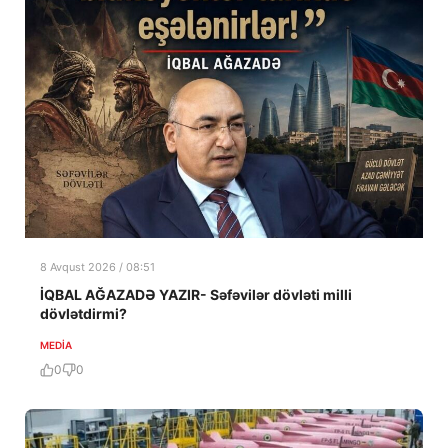
8 Avqust 2026 / 08:51
İQBAL AĞAZADƏ YAZIR- Səfəvilər dövləti milli
dövlətdirmi?
MEDİA
0
0