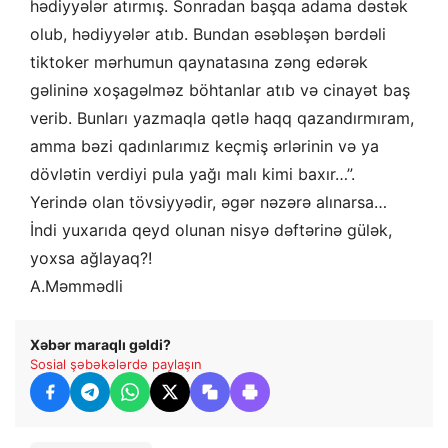
hədiyyələr atırmış. Sonradan başqa adama dəstək
olub, hədiyyələr atıb. Bundan əsəbləşən bərdəli
tiktoker mərhumun qaynatasına zəng edərək
gəlininə xoşagəlməz böhtanlar atıb və cinayət baş
verib. Bunları yazmaqla qətlə haqq qazandırmıram,
amma bəzi qadınlarımız keçmiş ərlərinin və ya
dövlətin verdiyi pula yağı malı kimi baxır…”.
Yerində olan tövsiyyədir, əgər nəzərə alınarsa…
İndi yuxarıda qeyd olunan nisyə dəftərinə gülək,
yoxsa ağlayaq?!
A.Məmmədli
Xəbər maraqlı gəldi?
Sosial şəbəkələrdə paylaşın