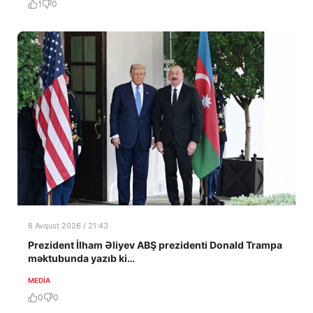
1
0
8 Avqust 2026 / 21:43
Prezident İlham Əliyev ABŞ prezidenti Donald Trampa
məktubunda yazıb ki…
MEDİA
0
0