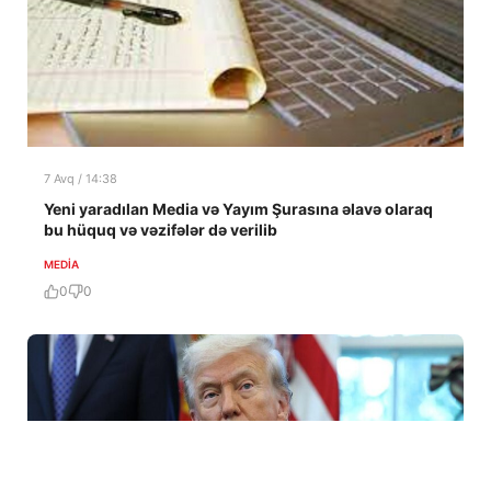
7 Avq / 14:38
Yeni yaradılan Media və Yayım Şurasına əlavə olaraq
bu hüquq və vəzifələr də verilib
MEDİA
0
0