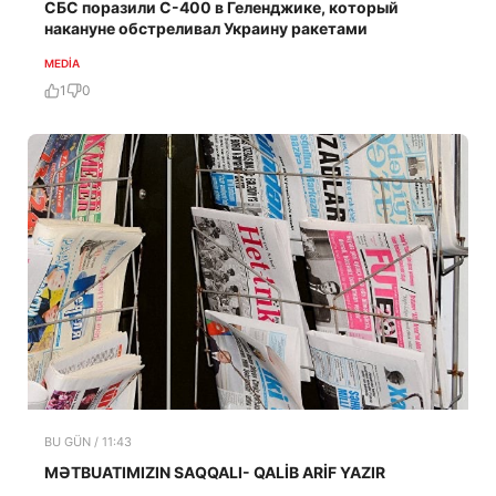
СБС поразили С-400 в Геленджике, который
накануне обстреливал Украину ракетами
MEDİA
1
0
BU GÜN / 11:43
MƏTBUATIMIZIN SAQQALI- QALİB ARİF YAZIR