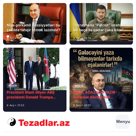
Niyə görkəmli şəxsiyyətləri bu
“Ukraynada “Patriot” istehsalı
şəkildə təhqir etmək lazımdır?
bir neçə ilə qədər çəkə bilər”
9 Avq • 13:16
9 Avq • 08:59
MEDİA
MEDİA
Prezident İlham Əliyev ABŞ
İQBAL AĞAZADƏ YAZIR-
prezidenti Donald Trampa
Səfəvilər dövləti milli
məktubunda yazıb ki…
dövlətdirmi?
8 Avq • 21:43
8 Avq • 08:51
Menyu