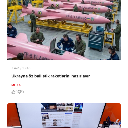
7 Avq / 16:46
Ukrayna öz ballistik raketlərini hazırlayır
MEDİA
0
0