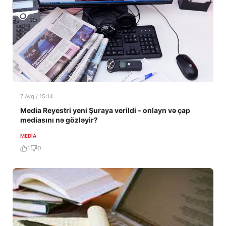
7 Avq / 15:14
Media Reyestri yeni Şuraya verildi – onlayn və çap
mediasını nə gözləyir?
MEDİA
1
0