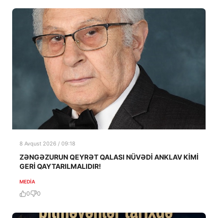
8 Avqust 2026 / 09:18
ZƏNGƏZURUN QEYRƏT QALASI NÜVƏDİ ANKLAV KİMİ
GERİ QAYTARILMALIDIR!
MEDİA
0
0