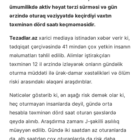
ümumilikdə aktiv həyat tərzi sürməsi və gün
ərzində oturaq vəziyyətdə keçirdiyi vaxtın
təxminən dörd saatı keçməməsidir.
Tezadlar.az
xarici mediaya istinadən
xəbər verir ki,
tədqiqat çərçivəsində 41 mindən çox yetkin insanın
məlumatları təhlil edilib. Alimlər iştirakçıları
təxminən 12 il ərzində izləyərək onların gündəlik
oturma müddəti ilə ürək-damar xəstəlikləri və ölüm
riski arasındakı əlaqəni araşdırıblar.
Nəticələr göstərib ki, ən aşağı risk demək olar ki,
heç oturmayan insanlarda deyil, gündə orta
hesabla təxminən dörd saat oturan şəxslərdə
qeydə alınıb. Araşdırma zamanı J-şəkilli asılılıq
müəyyən edilib. Gündə iki saatdan az oturanlarda
da, altı saatdan çox oturanlarda da risk daha