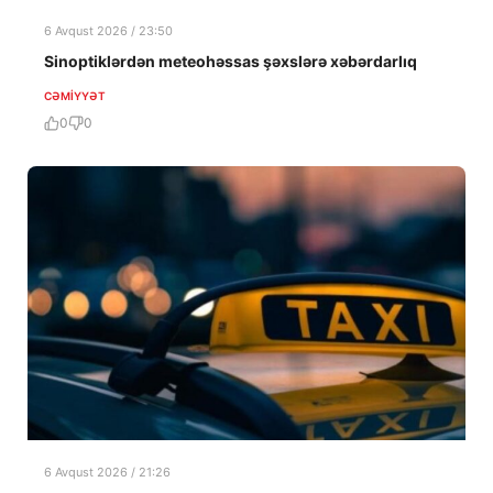
6 Avqust 2026 / 23:50
Sinoptiklərdən meteohəssas şəxslərə xəbərdarlıq
CƏMIYYƏT
0
0
6 Avqust 2026 / 21:26