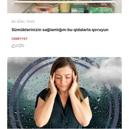
BU GÜN / 14:55
Sümüklərinizin sağlamlığını bu qidalarla qoruyun
CƏMIYYƏT
0
0