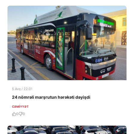
5 Avq / 22:01
24 nömrəli marşrutun hərəkəti dəyişdi
CƏMIYYƏT
0
0