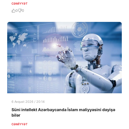
CƏMIYYƏT
0
0
6 Avqust 2026 / 20:14
Süni intellekt Azərbaycanda İslam maliyyəsini dəyişə
bilər
CƏMIYYƏT