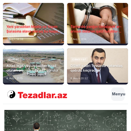
MEDİA
Yeni yaradılan Media və Yayım
Tərtərdə yanğın törədərək ər-
Şurasına əlavə olaraq bu hüquq
arvadı öldürən qatil tutuldu-
və vəzifələr də verilib
SON DƏQİQƏ
7 Avq • 14:38
7 Avq • 12:14
SIYASƏT
CƏMIYYƏT
Azad Məsiyev: İşğaldan azad
DSMF sədri Tovuzda vətəndaş
olunan ərazilər sıfırdan qurulur
qəbulu keçirəcək
6 Avq • 21:15
6 Avq • 20:32
Menyu