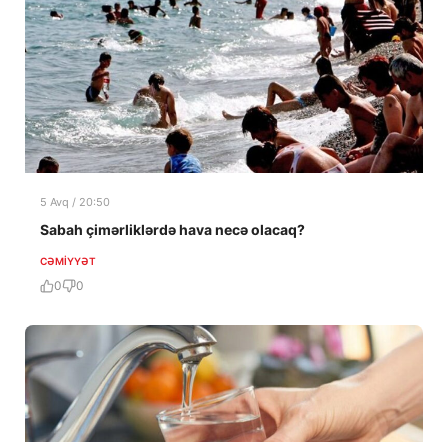
5 Avq / 20:50
Sabah çimərliklərdə hava necə olacaq?
CƏMIYYƏT
0
0