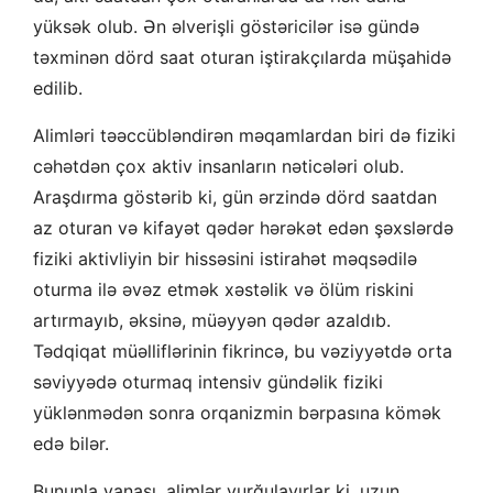
yüksək olub. Ən əlverişli göstəricilər isə gündə
təxminən dörd saat oturan iştirakçılarda müşahidə
edilib.
Alimləri təəccübləndirən məqamlardan biri də fiziki
cəhətdən çox aktiv insanların nəticələri olub.
Araşdırma göstərib ki, gün ərzində dörd saatdan
az oturan və kifayət qədər hərəkət edən şəxslərdə
fiziki aktivliyin bir hissəsini istirahət məqsədilə
oturma ilə əvəz etmək xəstəlik və ölüm riskini
artırmayıb, əksinə, müəyyən qədər azaldıb.
Tədqiqat müəlliflərinin fikrincə, bu vəziyyətdə orta
səviyyədə oturmaq intensiv gündəlik fiziki
yüklənmədən sonra orqanizmin bərpasına kömək
edə bilər.
Bununla yanaşı, alimlər vurğulayırlar ki, uzun