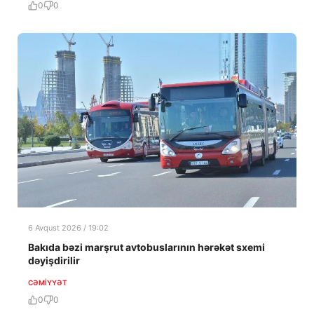
0
0
6 Avqust 2026 / 19:02
Bakıda bəzi marşrut avtobuslarının hərəkət sxemi
dəyişdirilir
CƏMIYYƏT
0
0