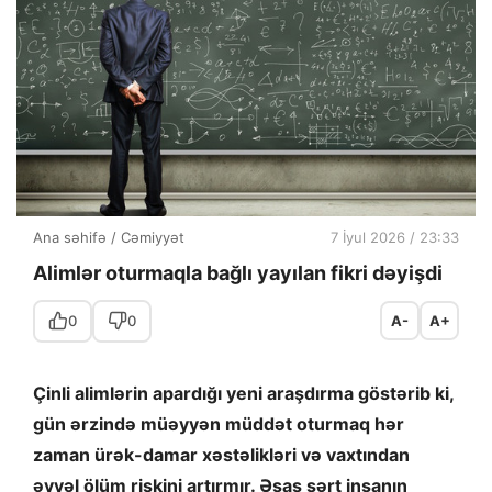
Ana səhifə
/
Cəmiyyət
7 İyul 2026 / 23:33
Alimlər oturmaqla bağlı yayılan fikri dəyişdi
0
0
A-
A+
Çinli alimlərin apardığı yeni araşdırma göstərib ki,
gün ərzində müəyyən müddət oturmaq hər
zaman ürək-damar xəstəlikləri və vaxtından
əvvəl ölüm riskini artırmır. Əsas şərt insanın