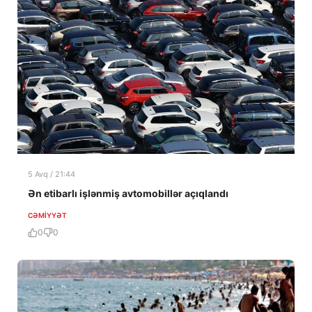
5 Avq / 21:44
Ən etibarlı işlənmiş avtomobillər açıqlandı
CƏMIYYƏT
0
0