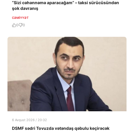
“Sizi cəhənnəmə aparacağam” – taksi sürücüsündən
şok davranış
CƏMIYYƏT
0
0
6 Avqust 2026 / 20:32
DSMF sədri Tovuzda vətəndaş qəbulu keçirəcək