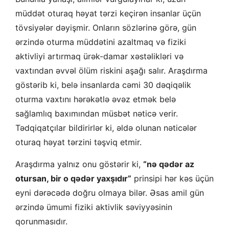
müddət oturaq həyat tərzi keçirən insanlar üçün
tövsiyələr dəyişmir. Onların sözlərinə görə, gün
ərzində oturma müddətini azaltmaq və fiziki
aktivliyi artırmaq ürək-damar xəstəlikləri və
vaxtından əvvəl ölüm riskini aşağı salır. Araşdırma
göstərib ki, belə insanlarda cəmi 30 dəqiqəlik
oturma vaxtını hərəkətlə əvəz etmək belə
sağlamlıq baxımından müsbət nəticə verir.
Tədqiqatçılar bildirirlər ki, əldə olunan nəticələr
oturaq həyat tərzini təşviq etmir.
Araşdırma yalnız onu göstərir ki,
“nə qədər az
otursan, bir o qədər yaxşıdır”
prinsipi hər kəs üçün
eyni dərəcədə doğru olmaya bilər. Əsas amil gün
ərzində ümumi fiziki aktivlik səviyyəsinin
qorunmasıdır.