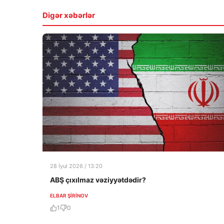
Digər xəbərlər
28 İyul 2026 / 13:20
ABŞ çıxılmaz vəziyyətdədir?
ELBAR ŞIRINOV
1
0