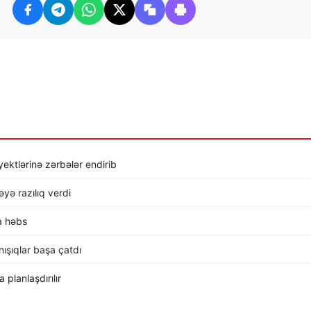
ktlərinə zərbələr endirib
ə razılıq verdi
a həbs
ışıqlar başa çatdı
planlaşdırılır