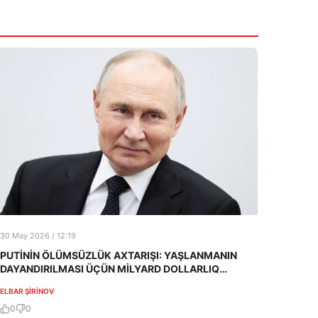
30 May 2026 / 12:19
PUTİNİN ÖLÜMSÜZLÜK AXTARIŞI: YAŞLANMANIN
DAYANDIRILMASI ÜÇÜN MİLYARD DOLLARLIQ
LAYİHƏ
ELBAR ŞIRINOV
0
0