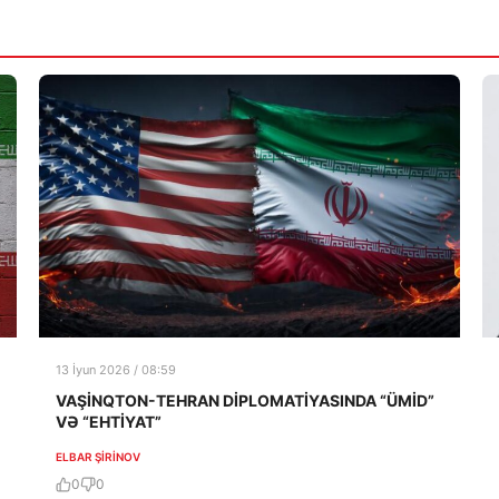
13 İyun 2026 / 08:59
VAŞİNQTON-TEHRAN DİPLOMATİYASINDA “ÜMİD”
VƏ “EHTİYAT”
ELBAR ŞIRINOV
0
0