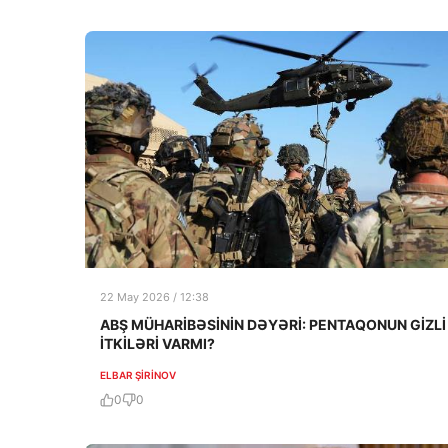
22 May 2026 / 12:38
ABŞ MÜHARİBƏSİNİN DƏYƏRİ: PENTAQONUN GİZLİ
İTKİLƏRİ VARMI?
ELBAR ŞIRINOV
0
0