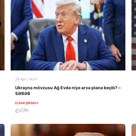
29 Apr / 14:01
Ukrayna mövzusu Ağ Evdə niyə arxa plana keçib? –
SƏBƏB
ELBAR ŞIRINOV
0
0