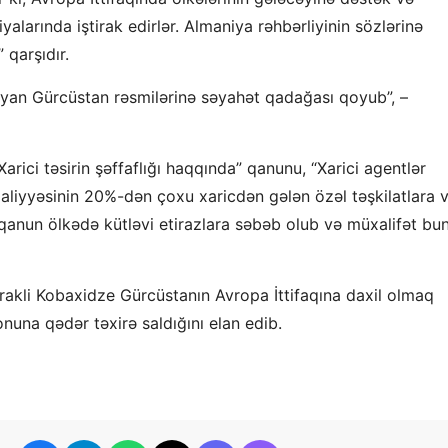
yalarında iştirak edirlər. Almaniya rəhbərliyinin sözlərinə
 qarşıdır.
yan Gürcüstan rəsmilərinə səyahət qadağası qoyub”, –
rici təsirin şəffaflığı haqqında” qanunu, “Xarici agentlər
liyyəsinin 20%-dən çoxu xaricdən gələn özəl təşkilatlara 
 qanun ölkədə kütləvi etirazlara səbəb olub və müxalifət bu
İrakli Kobaxidze Gürcüstanın Avropa İttifaqına daxil olmaq
onuna qədər təxirə saldığını elan edib.