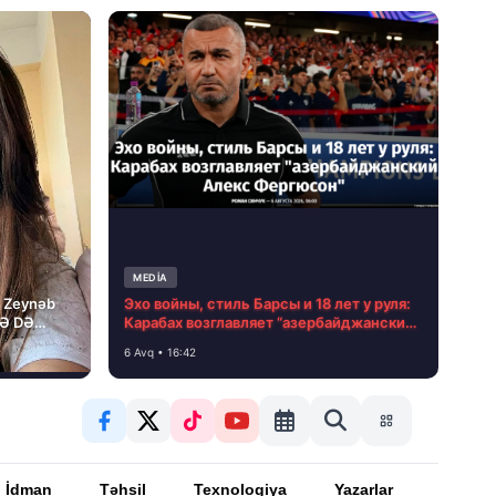
MEDİA
i Zeynəb
Эхо войны, стиль Барсы и 18 лет у руля:
LƏ DƏ
Карабах возглавляет “азербайджанский
Алекс Фергюсон”
6 Avq • 16:42
İdman
Təhsil
Texnologiya
Yazarlar