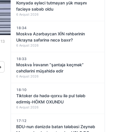
Konyada əyləci tutmayan yük maşını
faciəyə səbəb oldu
6 Avqust 2026
18:34
Moskva Azərbaycan XİN rəhbərinin
Ukrayna səfərinə necə baxır?
:13
6 Avqust 2026
18:33
Moskva İrəvanın “şantaja keçmək”
+
cəhdlərini müşahidə edir
6 Avqust 2026
18:10
Tiktoker də hədə-qorxu ilə pul tələb
edirmiş-HÖKM OXUNDU
6 Avqust 2026
17:12
BDU-nun dənizdə batan tələbəsi Zeynəb