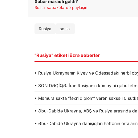
Xəbər maraqlı gəldi?
Sosial şəbəkələrdə paylaşın
Rusiya
sosial
"Rusiya" etiketi üzrə xəbərlər
• Rusiya Ukraynanın Kiyev və Odessadakı hərbi obye
• SON DƏQİQƏ: İran Rusiyanın köməyini qəbul etməy
• Məmura saxta “fəxri diplom” verən şəxsə 10 sutk
• Əbu-Dabidə Ukrayna, ABŞ və Rusiya arasında dan
• Əbu-Dabidə Ukrayna danışıqları həftənin ortalarına 