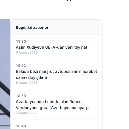
Bugünkü xəbərlər
19:20
Asim Xudiyevə UEFA-dan yeni təyinat
6 Avqust 2026
19:02
Bakıda bəzi marşrut avtobuslarının hərəkət
sxemi dəyişdirilir
6 Avqust 2026
18:59
Azərbaycanda həbsdə olan Ruben
Vardanyana görə “Azərbaycana ayaq
6 Avqust 2026
basmayacağını” dedi və…
18:48