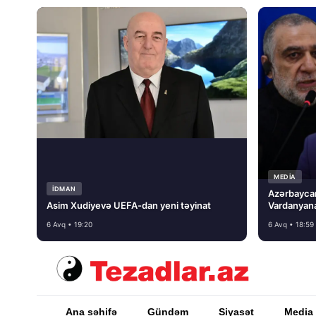
MEDİA
İDMAN
Azərbayca
Asim Xudiyevə UEFA-dan yeni təyinat
Vardanyana
basmayacağ
6 Avq • 19:20
6 Avq • 18:59
Ana səhifə
Gündəm
Siyasət
Media