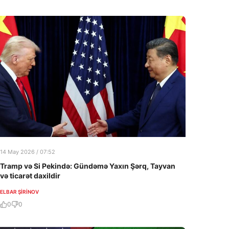
14 May 2026 / 07:52
Tramp və Si Pekində: Gündəmə Yaxın Şərq, Tayvan
və ticarət daxildir
ELBAR ŞIRINOV
0
0