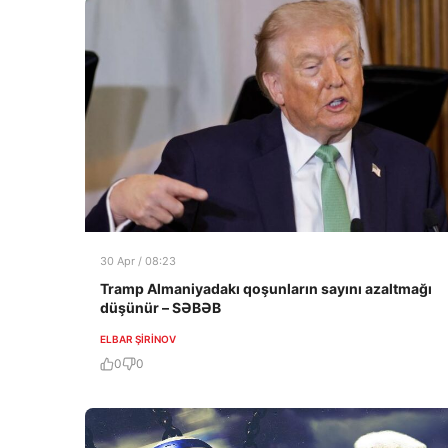
30 Apr / 08:23
Tramp Almaniyadakı qoşunların sayını azaltmağı
düşünür – SƏBƏB
ELBAR ŞIRINOV
0
0