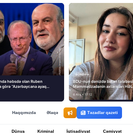
GÜNDƏM
nda həbsdə olan Ruben
BDU-nun dənizdə batan tələbəs
 görə “Azərbaycana ayaq
Məmmədzadənin axtarışları HƏ
ını” dedi və…
NƏTİCƏSİZ QALIB!
6 Avq • 17:12
Haqqımızda
Əlaqə
Təzadlar qazeti
Dünya
Kriminal
İqtisadiyyat
Cəmiyyət