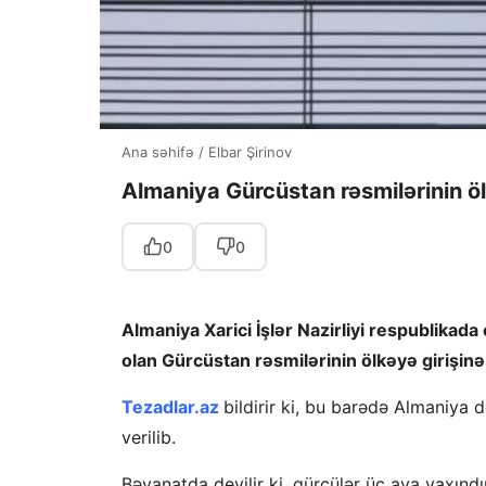
Ana səhifə
/
Elbar Şirinov
Almaniya Gürcüstan rəsmilərinin ö
0
0
Almaniya Xarici İşlər Nazirliyi respublikada
olan Gürcüstan rəsmilərinin ölkəyə girişin
T
ezadlar.az
bildirir ki, bu barədə Almaniya
verilib.
Bəyanatda deyilir ki, gürcülər üç aya yaxındı