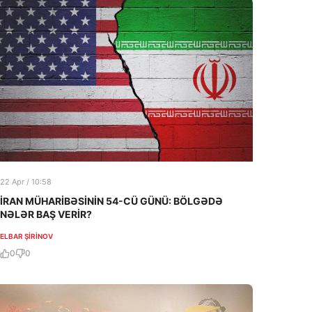
22 Apr / 10:58
İRAN MÜHARİBƏSİNİN 54-CÜ GÜNÜ: BÖLGƏDƏ
NƏLƏR BAŞ VERİR?
ELBAR ŞIRINOV
0
0