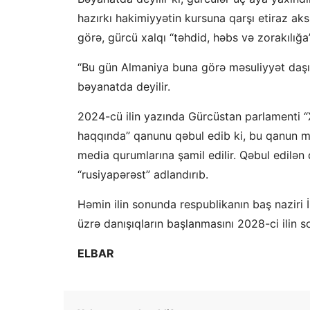
hazırkı hakimiyyətin kursuna qarşı etiraz aksi
görə, gürcü xalqı “təhdid, həbs və zorakılığa”
“Bu gün Almaniya buna görə məsuliyyət daşı
bəyanatda deyilir.
2024-cü ilin yazında Gürcüstan parlamenti “Xa
haqqında” qanunu qəbul edib ki, bu qanun ma
media qurumlarına şamil edilir. Qəbul edilən
“rusiyapərəst” adlandırıb.
Həmin ilin sonunda respublikanın baş naziri 
üzrə danışıqların başlanmasını 2028-ci ilin s
ELBAR