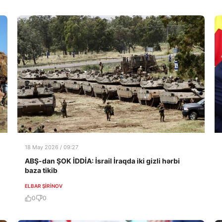
18 May 2026 / 09:27
ABŞ-dan ŞOK İDDİA: İsrail İraqda iki gizli hərbi
baza tikib
ELBAR ŞIRINOV
0
0