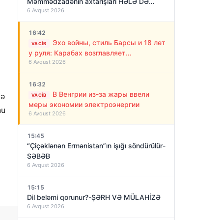
Məmmədzadənin axtarışları HƏLƏ DƏ
6 Avqust 2026
NƏTİCƏSİZ QALIB!
16:42
Эхо войны, стиль Барсы и 18 лет
VACIB
у руля: Карабах возглавляет
6 Avqust 2026
“азербайджанский Алекс Фергюсон”
16:32
В Венгрии из-за жары ввели
və
VACIB
меры экономии электроэнергии
nu
6 Avqust 2026
15:45
“Çiçəklənən Ermənistan”ın işığı söndürülür-
SƏBƏB
6 Avqust 2026
15:15
Dil beləmi qorunur?-ŞƏRH VƏ MÜLAHİZƏ
6 Avqust 2026