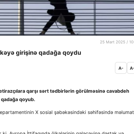
25 Mart 2025 / 10
lkəyə girişinə qadağa qoydu
A-
A
 etirazçılara qarşı sərt tədbirlərin görülməsinə cavabdeh
ə qadağa qoyub.
 departamentinin X sosial şəbəkəsindəki səhifəsində məlumat
r ki, Avropa İttifaqında ölkələrinin gələcəyinə dəstək və