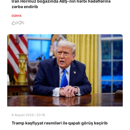
İran Hörmüz boğazında ABŞ-nin hərbi hədəflərinə
zərbə endirib
DÜNYA
0
0
6 Avqust 2026 / 20:18
Tramp kəşfiyyat rəsmiləri ilə qapalı görüş keçirib