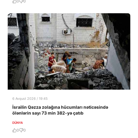
0
0
6 Avqust 2026 / 19:45
İsrailin Qəzza zolağına hücumları nəticəsində
ölənlərin sayı 73 min 382-yə çatıb
DÜNYA
0
0