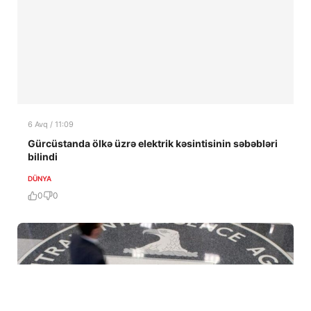
6 Avq / 11:09
Gürcüstanda ölkə üzrə elektrik kəsintisinin səbəbləri
bilindi
DÜNYA
0
0