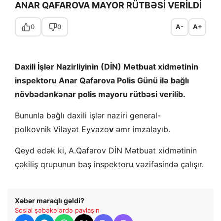
ANAR QAFAROVA MAYOR RÜTBƏSİ VERİLDİ
0
0
A-
A+
Daxili İşlər Nazirliyinin (DİN) Mətbuat xidmətinin
inspektoru Anar Qafarova Polis Günü ilə bağlı
növbədənkənar polis mayoru rütbəsi verilib.
Bununla bağlı daxili işlər naziri general-
polkovnik
Vilayət Eyvazo
v
əmr imzalayıb.
Qeyd edək ki, A.Qafarov DİN Mətbuat xidmətinin
çəkiliş qrupunun baş inspektoru vəzifəsində çalışır.
Xəbər maraqlı gəldi?
Sosial şəbəkələrdə paylaşın