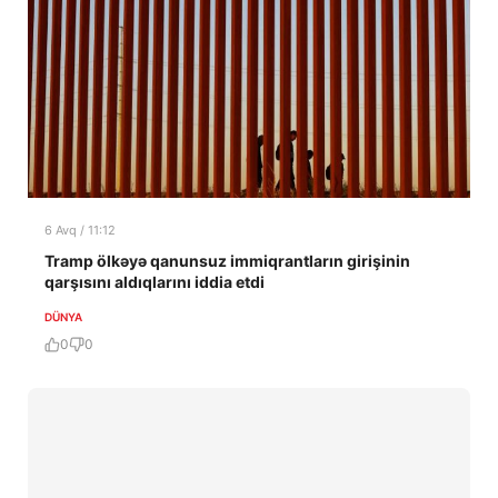
6 Avq / 11:12
Tramp ölkəyə qanunsuz immiqrantların girişinin
qarşısını aldıqlarını iddia etdi
DÜNYA
0
0