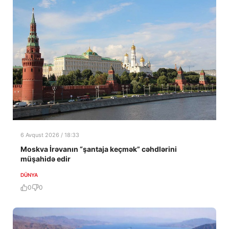
6 Avqust 2026 / 18:33
Moskva İrəvanın “şantaja keçmək” cəhdlərini
müşahidə edir
DÜNYA
0
0