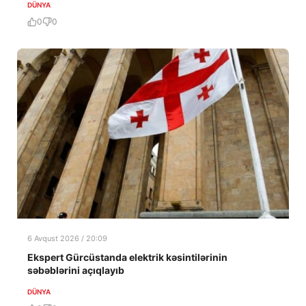
DÜNYA
0
0
6 Avqust 2026 / 20:09
Ekspert Gürcüstanda elektrik kəsintilərinin
səbəblərini açıqlayıb
DÜNYA