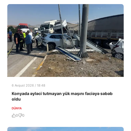
6 Avqust 2026 / 18:48
Konyada əyləci tutmayan yük maşını faciəyə səbəb
oldu
DÜNYA
0
0