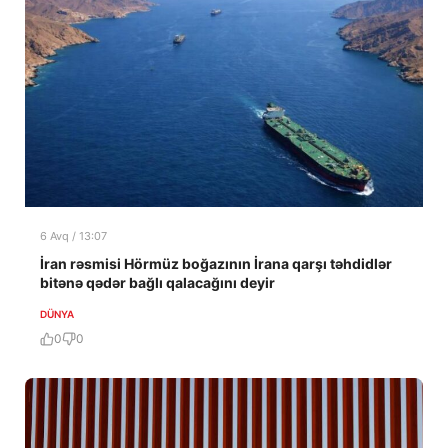
6 Avq / 13:07
İran rəsmisi Hörmüz boğazının İrana qarşı təhdidlər
bitənə qədər bağlı qalacağını deyir
DÜNYA
0
0