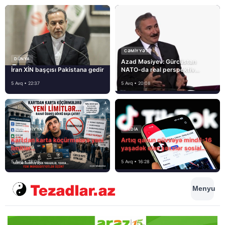
CƏMIYYƏT
DÜNYA
Azad Məsiyev: Gürcüstan
İran XİN başçısı Pakistana gedir
NATO-da real perspektiv
görmür
5 Avq • 22:37
5 Avq • 20:08
İQTISADIYYAT
MEDİA
Kartdan karta köçürmələrə yeni
Artıq qanun qüvvəyə mindi!-16
limitlər…
yaşadək olan şəxslər sosial
mediada hesab açıb fəaliyyət
5 Avq • 18:08
5 Avq • 16:28
göstərə bilməyəcək!
Menyu