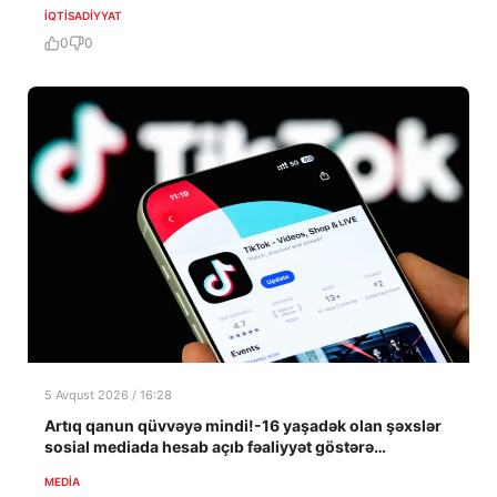
İQTISADIYYAT
0
0
5 Avqust 2026 / 16:28
Artıq qanun qüvvəyə mindi!-16 yaşadək olan şəxslər
sosial mediada hesab açıb fəaliyyət göstərə
bilməyəcək!
MEDİA