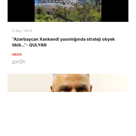
4 Avq / 14:12
“Azərbaycan Xankəndi yaxınlığında strateji obyek
tikib…”- QULYAN
MEDİA
0
0