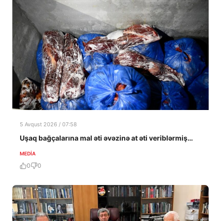
5 Avqust 2026 / 07:58
Uşaq bağçalarına mal əti əvəzinə at əti veriblərmiş…
MEDİA
0
0