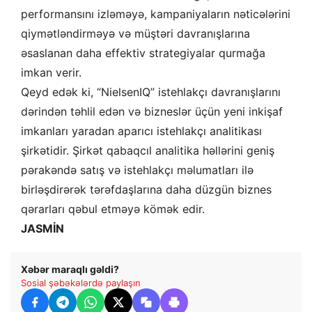
performansını izləməyə, kampaniyaların nəticələrini
qiymətləndirməyə və müştəri davranışlarına
əsaslanan daha effektiv strategiyalar qurmağa
imkan verir.
Qeyd edək ki, “NielsenIQ” istehlakçı davranışlarını
dərindən təhlil edən və bizneslər üçün yeni inkişaf
imkanları yaradan aparıcı istehlakçı analitikası
şirkətidir. Şirkət qabaqcıl analitika həllərini geniş
pərakəndə satış və istehlakçı məlumatları ilə
birləşdirərək tərəfdaşlarına daha düzgün biznes
qərarları qəbul etməyə kömək edir.
JASMİN
Xəbər maraqlı gəldi?
Sosial şəbəkələrdə paylaşın