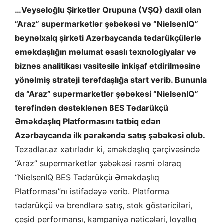
…Veysəloğlu Şirkətlər Qrupuna (VŞQ) daxil olan
“Araz” supermarketlər şəbəkəsi və “NielsenIQ”
beynəlxalq şirkəti Azərbaycanda tədarükçülərlə
əməkdaşlığın məlumat əsaslı texnologiyalar və
biznes analitikası vasitəsilə inkişaf etdirilməsinə
yönəlmiş strateji tərəfdaşlığa start verib. Bununla
da “Araz” supermarketlər şəbəkəsi “NielsenIQ”
tərəfindən dəstəklənən BES Tədarükçü
Əməkdaşlıq Platformasını tətbiq edən
Azərbaycanda ilk pərakəndə satış şəbəkəsi olub.
Tezadlar.az xatırladır ki, əməkdaşlıq çərçivəsində
“Araz” supermarketlər şəbəkəsi rəsmi olaraq
“NielsenIQ BES Tədarükçü Əməkdaşlıq
Platforması”nı istifadəyə verib. Platforma
tədarükçü və brendlərə satış, stok göstəriciləri,
çeşid performansı, kampaniya nəticələri, loyallıq