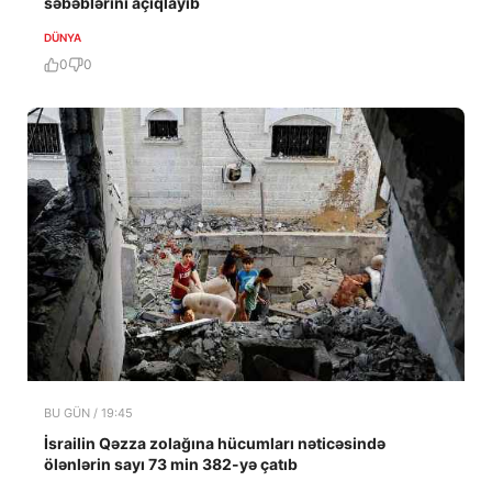
səbəblərini açıqlayıb
DÜNYA
0
0
BU GÜN / 19:45
İsrailin Qəzza zolağına hücumları nəticəsində
ölənlərin sayı 73 min 382-yə çatıb