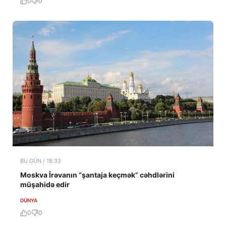
0
0
BU GÜN / 18:33
Moskva İrəvanın “şantaja keçmək” cəhdlərini
müşahidə edir
DÜNYA
0
0