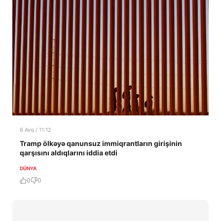
6 Avq / 11:12
Tramp ölkəyə qanunsuz immiqrantların girişinin
qarşısını aldıqlarını iddia etdi
DÜNYA
0
0