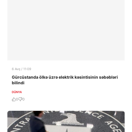
6 Avq / 11:09
Gürcüstanda ölkə üzrə elektrik kəsintisinin səbəbləri
bilindi
DÜNYA
0
0