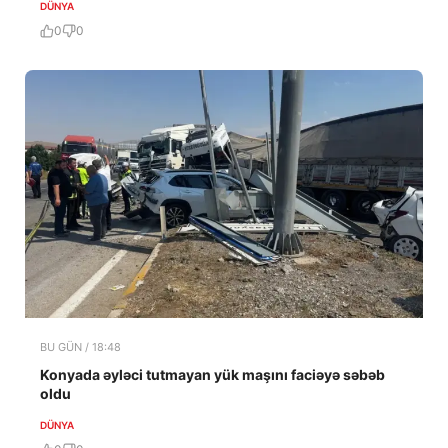
DÜNYA
0
0
BU GÜN / 18:48
Konyada əyləci tutmayan yük maşını faciəyə səbəb
oldu
DÜNYA