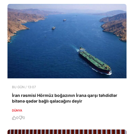
BU GÜN / 13:07
İran rəsmisi Hörmüz boğazının İrana qarşı təhdidlər
bitənə qədər bağlı qalacağını deyir
DÜNYA
0
0