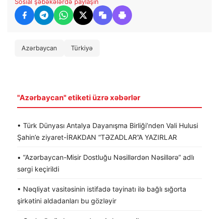
Sosial şəbəkələrdə paylaşın
Azərbaycan
Türkiyə
"Azərbaycan" etiketi üzrə xəbərlər
• Türk Dünyası Antalya Dayanışma Birliği’nden Vali Hulusi
Şahin’e ziyaret-İRAKDAN “TƏZADLAR”A YAZIRLAR
• “Azərbaycan-Misir Dostluğu Nəsillərdən Nəsillərə” adlı
sərgi keçirildi
• Nəqliyat vasitəsinin istifadə təyinatı ilə bağlı sığorta
şirkətini aldadanları bu gözləyir