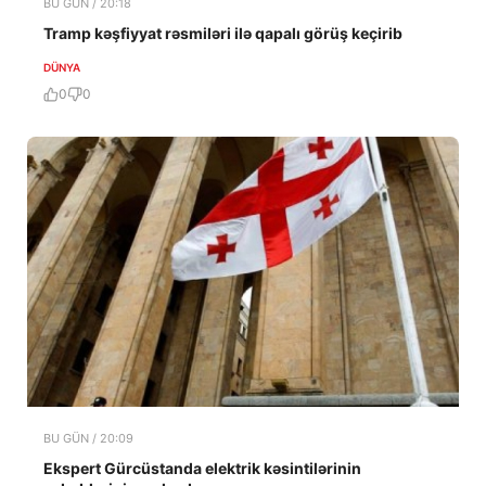
BU GÜN / 20:18
Tramp kəşfiyyat rəsmiləri ilə qapalı görüş keçirib
DÜNYA
0
0
BU GÜN / 20:09
Ekspert Gürcüstanda elektrik kəsintilərinin