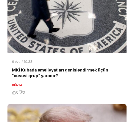
6 Avq / 10:33
MKİ Kubada əməliyyatları genişləndirmək üçün
“xüsusi qrup” yaradır?
DÜNYA
0
0