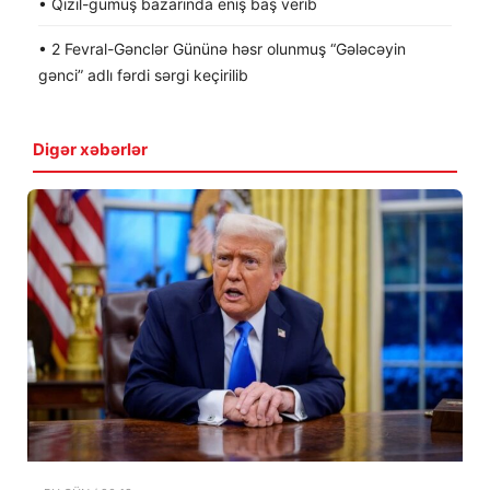
• Qızıl-gümüş bazarında eniş baş verib
• 2 Fevral-Gənclər Gününə həsr olunmuş “Gələcəyin
gənci” adlı fərdi sərgi keçirilib
Digər xəbərlər