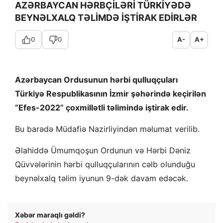
AZƏRBAYCAN HƏRBÇİLƏRİ TÜRKİYƏDƏ
BEYNƏLXALQ TƏLİMDƏ İŞTİRAK EDİRLƏR
0
0
A-
A+
Azərbaycan Ordusunun hərbi qulluqçuları
Türkiyə Respublikasının İzmir şəhərində keçirilən
“Efes-2022” çoxmillətli təlimində iştirak edir.
Bu barədə
Müdafiə Nazirliyindən məlumat verilib.
Əlahiddə Ümumqoşun Ordunun və Hərbi Dəniz
Qüvvələrinin hərbi qulluqçularının cəlb olunduğu
beynəlxalq təlim iyunun 9-dək davam edəcək.
Xəbər maraqlı gəldi?