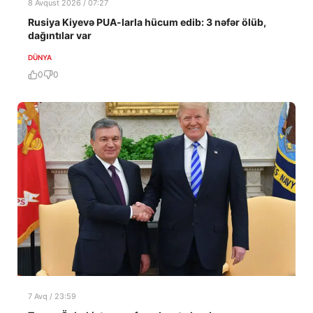
8 Avqust 2026 / 07:27
Rusiya Kiyevə PUA-larla hücum edib: 3 nəfər ölüb,
dağıntılar var
DÜNYA
0
0
7 Avq / 23:59