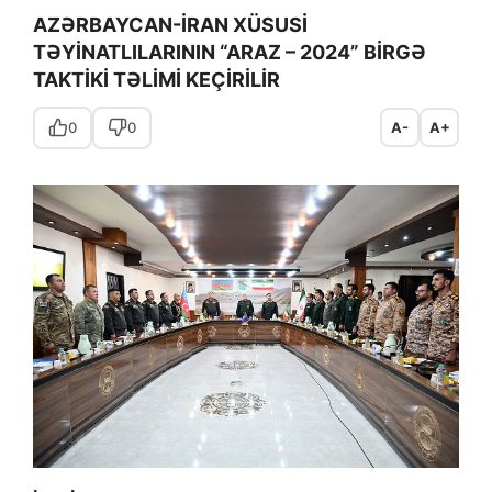
AZƏRBAYCAN-İRAN XÜSUSİ
TƏYİNATLILARININ “ARAZ – 2024” BİRGƏ
TAKTİKİ TƏLİMİ KEÇİRİLİR
0
0
A-
A+