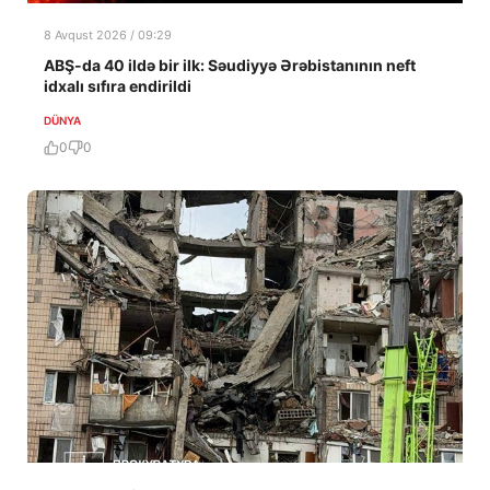
8 Avqust 2026 / 09:29
ABŞ-da 40 ildə bir ilk: Səudiyyə Ərəbistanının neft
idxalı sıfıra endirildi
DÜNYA
0
0