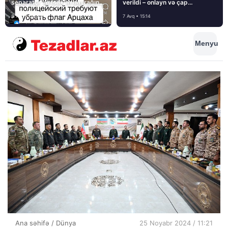
separatçı “Artsax”ın bayrağını
verildi – onlayn və çap
müsadirə etdi və…
mediasını nə gözləyir?
8 Avq • 08:39
7 Avq • 15:14
Menyu
Ana səhifə
/
Dünya
25 Noyabr 2024 / 11:21