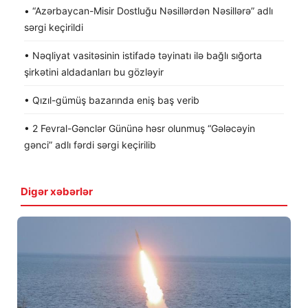
• “Azərbaycan-Misir Dostluğu Nəsillərdən Nəsillərə” adlı
sərgi keçirildi
• Nəqliyat vasitəsinin istifadə təyinatı ilə bağlı sığorta
şirkətini aldadanları bu gözləyir
• Qızıl-gümüş bazarında eniş baş verib
• 2 Fevral-Gənclər Gününə həsr olunmuş “Gələcəyin
gənci” adlı fərdi sərgi keçirilib
Digər xəbərlər