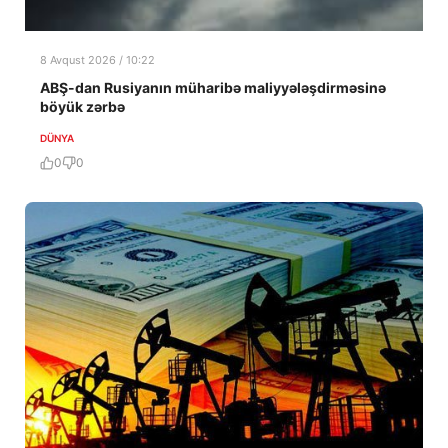
8 Avqust 2026 / 10:22
ABŞ-dan Rusiyanın müharibə maliyyələşdirməsinə
böyük zərbə
DÜNYA
0
0