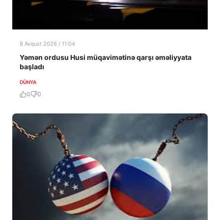
8 Avqust 2026 / 11:04
Yəmən ordusu Husi müqavimətinə qarşı əməliyyata
başladı
DÜNYA
0
0