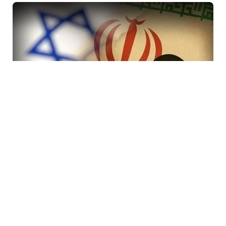
7 Avq / 19:47
İranda rejimi devirmək planı iflasa uğradı! İsraildə bir
çox Mossad rəsmisi işdən çıxarıldı
DÜNYA
0
0