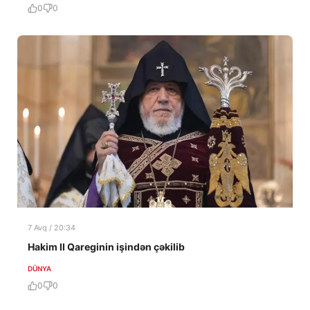
0
0
7 Avq / 20:34
Hakim II Qareginin işindən çəkilib
DÜNYA
0
0