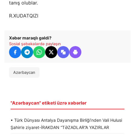
tanış olublar.
R.XUDATQIZI
Xəbər maraqlı gəldi?
Sosial şəbəkələrdə paylaşın
Azərbaycan
"Azərbaycan" etiketi üzrə xəbərlər
• Türk Dünyası Antalya Dayanışma Birliği’nden Vali Hulusi
Şahin’e ziyaret-İRAKDAN “TƏZADLAR”A YAZIRLAR