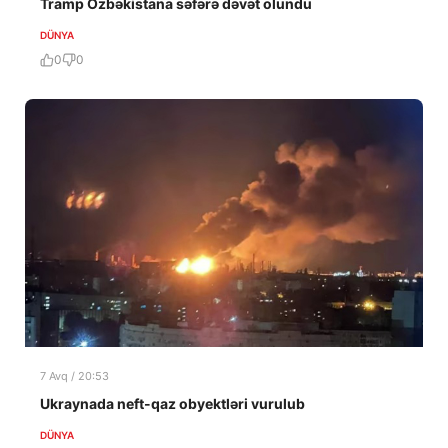
Tramp Özbəkistana səfərə dəvət olundu
DÜNYA
0
0
7 Avq / 20:53
Ukraynada neft-qaz obyektləri vurulub
DÜNYA