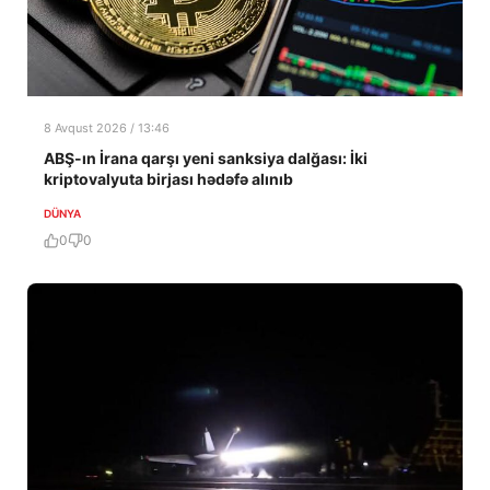
8 Avqust 2026 / 13:46
ABŞ-ın İrana qarşı yeni sanksiya dalğası: İki
kriptovalyuta birjası hədəfə alınıb
DÜNYA
0
0