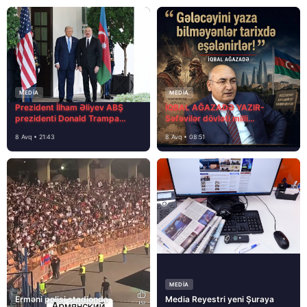
MEDİA
MEDİA
Prezident İlham Əliyev ABŞ
İQBAL AĞAZADƏ YAZIR-
prezidenti Donald Trampa
Səfəvilər dövləti milli
məktubunda yazıb ki…
dövlətdirmi?
8 Avq • 21:43
8 Avq • 08:51
MEDİA
Erməni polisi stadionda
Media Reyestri yeni Şuraya