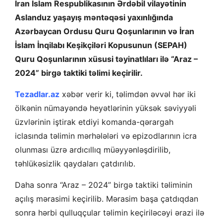
İran İslam Respublikasının Ərdəbil vilayətinin
Aslanduz yaşayış məntəqəsi yaxınlığında
Azərbaycan Ordusu Quru Qoşunlarının və İran
İslam İnqilabı Keşikçiləri Kopusunun (SEPAH)
Quru Qoşunlarının xüsusi təyinatlıları ilə “Araz –
2024” birgə taktiki təlimi keçirilir.
Tezadlar.az
xəbər verir ki, təlimdən əvvəl hər iki
ölkənin nümayəndə heyətlərinin yüksək səviyyəli
üzvlərinin iştirak etdiyi komanda-qərargah
iclasında təlimin mərhələləri və epizodlarının icra
olunması üzrə ardıcıllıq müəyyənləşdirilib,
təhlükəsizlik qaydaları çatdırılıb.
Daha sonra “Araz – 2024” birgə taktiki təliminin
açılış mərasimi keçirilib. Mərasim başa çatdıqdan
sonra hərbi qulluqçular təlimin keçiriləcəyi ərazi ilə