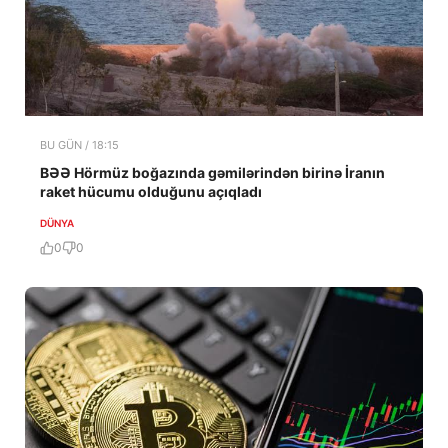
BU GÜN / 18:15
BƏƏ Hörmüz boğazında gəmilərindən birinə İranın
raket hücumu olduğunu açıqladı
DÜNYA
0
0