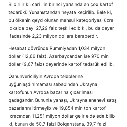
Bildirilir ki, cari ilin birinci yarısında ən çox kartof
tədarükü Yunanıstandan həyata keçirilib. Belə ki,
bu ölkənin qeyd olunan məhsul kateqoriyası üzrə
idxalda payı 27,29 faiz təşkil edib ki, bu da dəyər
ifadəsində 2,23 milyon dollara bərabərdir.
Hesabat dövründə Rumıniyadan 1,034 milyon
dollar (12,66 faiz), Azərbaycandan isə 970 min
dollar (9,67 faiz) dəyərində kartof tədarük edilib.
Qanunvericiliyin Avropa tələblərinə
uyğunlaşdırılmaması səbəbindən Ukrayna
kartofunun Avropa bazarına çıxarılması
qadağandır. Bununla yanaşı, Ukrayna ənənəvi satış
bazarlarını itirməyib və 19,854 min ton kartof
ixracından 11,251 milyon dollar gəlir əldə edə bilib
ki, bunun da 50,7 faizi Bolqarıstana, 39,7 faizi