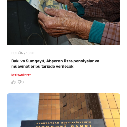
BU GÜN / 13:50
Bakı və Sumqayıt, Abşeron üzrə pensiyalar və
müavinətlər bu tarixdə veriləcək
İQTISADIYYAT
0
0