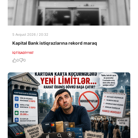
5 Avqust 2026 / 20:32
Kapital Bank istiqrazlarına rekord maraq
İQTISADIYYAT
0
0