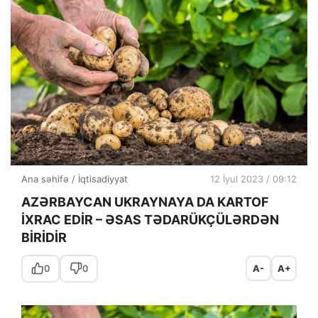
Ana səhifə
/
İqtisadiyyat
12 İyul 2023 / 09:12
AZƏRBAYCAN UKRAYNAYA DA KARTOF
İXRAC EDİR – ƏSAS TƏDARÜKÇÜLƏRDƏN
BİRİDİR
0
0
A-
A+