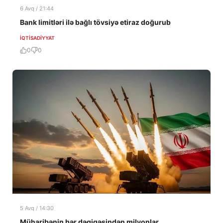
6 Avq / 21:44
Bank limitləri ilə bağlı tövsiyə etiraz doğurub
İQTISADIYYAT
0
0
5 Avq / 14:30
Müharibənin hər dəqiqəsindən milyonlar