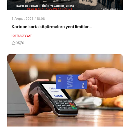
5 Avqust 2026 / 18:08
Kartdan karta köçürmələrə yeni limitlər…
İQTISADIYYAT
0
0