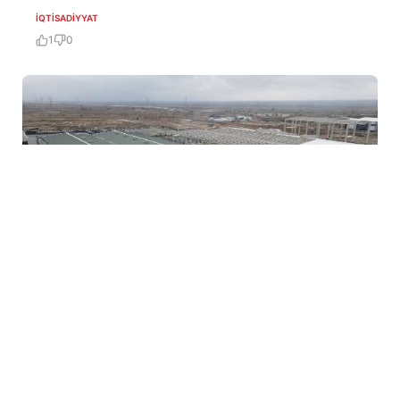
İQTISADIYYAT
1
0
5 Avq / 11:24
Ağdam Sənaye Parkı ölkənin ikincisi oldu
İQTISADIYYAT
0
0