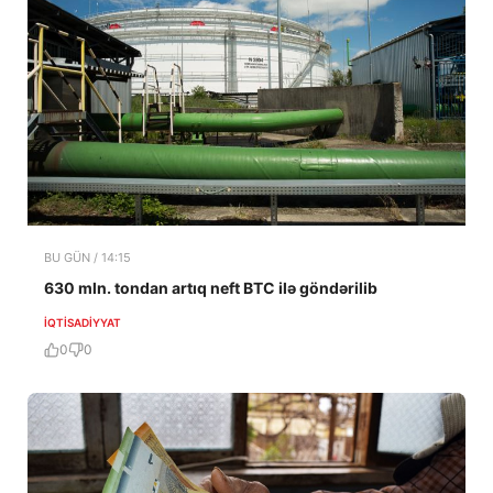
BU GÜN / 14:15
630 mln. tondan artıq neft BTC ilə göndərilib
İQTISADIYYAT
0
0