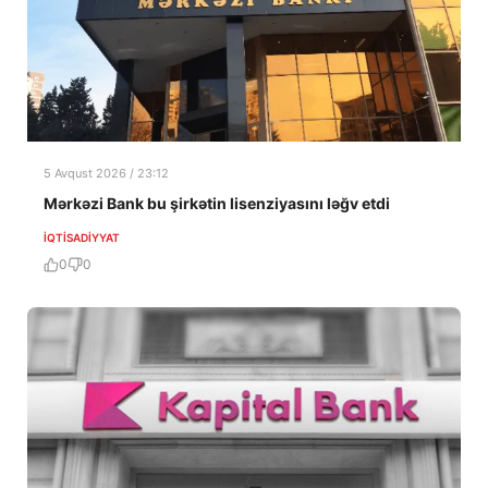
5 Avqust 2026 / 23:12
Mərkəzi Bank bu şirkətin lisenziyasını ləğv etdi
İQTISADIYYAT
0
0