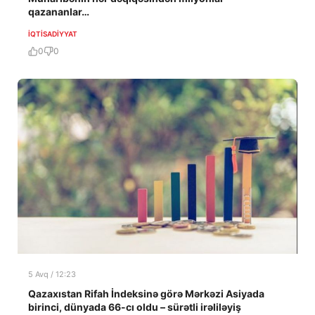
qazananlar…
İQTISADIYYAT
0
0
5 Avq / 12:23
Qazaxıstan Rifah İndeksinə görə Mərkəzi Asiyada
birinci, dünyada 66-cı oldu – sürətli irəliləyiş