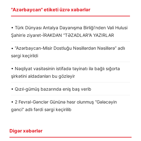
"Azərbaycan" etiketi üzrə xəbərlər
• Türk Dünyası Antalya Dayanışma Birliği’nden Vali Hulusi
Şahin’e ziyaret-İRAKDAN “TƏZADLAR”A YAZIRLAR
• “Azərbaycan-Misir Dostluğu Nəsillərdən Nəsillərə” adlı
sərgi keçirildi
• Nəqliyat vasitəsinin istifadə təyinatı ilə bağlı sığorta
şirkətini aldadanları bu gözləyir
• Qızıl-gümüş bazarında eniş baş verib
• 2 Fevral-Gənclər Gününə həsr olunmuş “Gələcəyin
gənci” adlı fərdi sərgi keçirilib
Digər xəbərlər