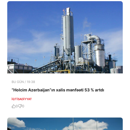
BU GÜN / 19:38
“Holcim Azerbaijan”ın xalis mənfəəti 53 % artdı
İQTISADIYYAT
0
0