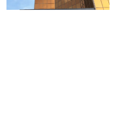
5 Avq / 23:12
Mərkəzi Bank bu şirkətin lisenziyasını ləğv etdi
İQTISADIYYAT
0
0