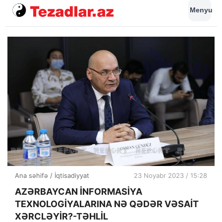
Menyu
Ana səhifə
/
İqtisadiyyat
23 Noyabr 2023 / 15:28
AZƏRBAYCAN İNFORMASİYA
TEXNOLOGİYALARINA NƏ QƏDƏR VƏSAİT
XƏRCLƏYİR?-TƏHLİL