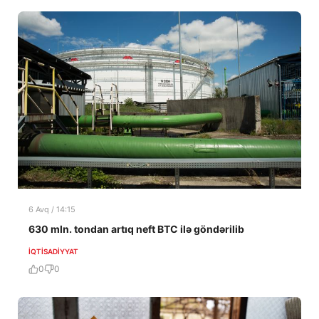
6 Avq / 14:15
630 mln. tondan artıq neft BTC ilə göndərilib
İQTISADIYYAT
0
0