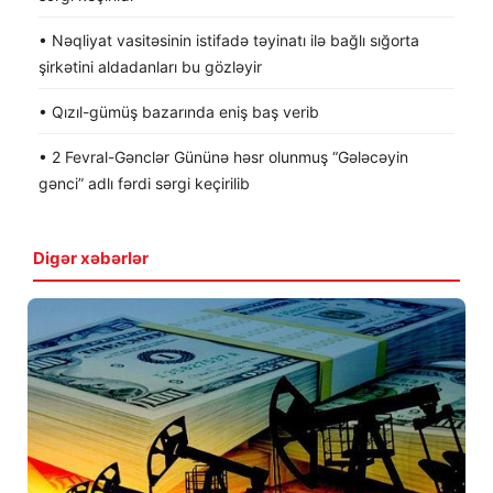
• Nəqliyat vasitəsinin istifadə təyinatı ilə bağlı sığorta
şirkətini aldadanları bu gözləyir
• Qızıl-gümüş bazarında eniş baş verib
• 2 Fevral-Gənclər Gününə həsr olunmuş “Gələcəyin
gənci” adlı fərdi sərgi keçirilib
Digər xəbərlər