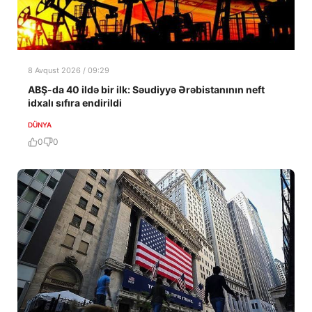
8 Avqust 2026 / 09:29
ABŞ-da 40 ildə bir ilk: Səudiyyə Ərəbistanının neft
idxalı sıfıra endirildi
DÜNYA
0
0