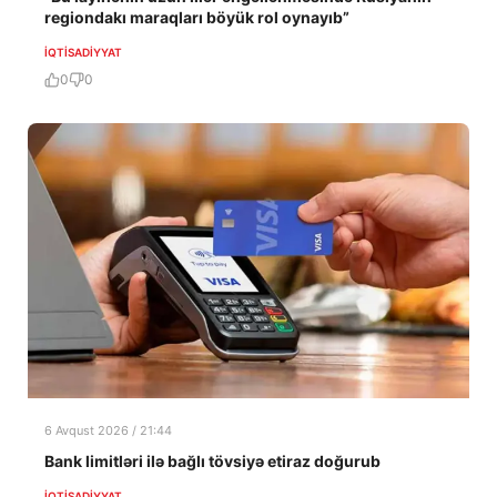
regiondakı maraqları böyük rol oynayıb”
İQTISADIYYAT
0
0
6 Avqust 2026 / 21:44
Bank limitləri ilə bağlı tövsiyə etiraz doğurub
İQTISADIYYAT