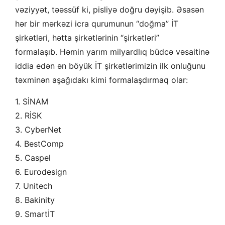
vəziyyət, təəssüf ki, pisliyə doğru dəyişib. Əsasən
hər bir mərkəzi icra qurumunun “doğma” İT
şirkətləri, hətta şirkətlərinin “şirkətləri”
formalaşıb. Həmin yarım milyardlıq büdcə vəsaitinə
iddia edən ən böyük İT şirkətlərimizin ilk onluğunu
təxminən aşağıdakı kimi formalaşdırmaq olar:
1. SİNAM
2. RİSK
3. CyberNet
4. BestComp
5. Caspel
6. Eurodesign
7. Unitech
8. Bakinity
9. SmartİT