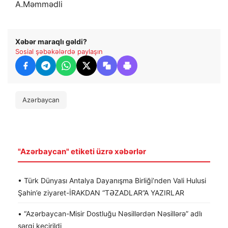
A.Məmmədli
Xəbər maraqlı gəldi?
Sosial şəbəkələrdə paylaşın
Azərbaycan
"Azərbaycan" etiketi üzrə xəbərlər
• Türk Dünyası Antalya Dayanışma Birliği’nden Vali Hulusi
Şahin’e ziyaret-İRAKDAN “TƏZADLAR”A YAZIRLAR
• “Azərbaycan-Misir Dostluğu Nəsillərdən Nəsillərə” adlı
sərgi keçirildi