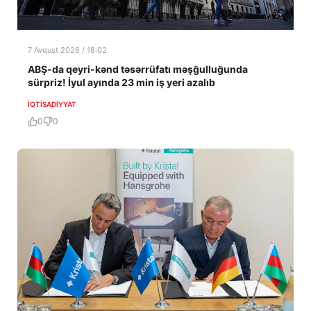
7 Avqust 2026 / 18:02
ABŞ-da qeyri-kənd təsərrüfatı məşğulluğunda
sürpriz! İyul ayında 23 min iş yeri azalıb
İQTISADIYYAT
0
0