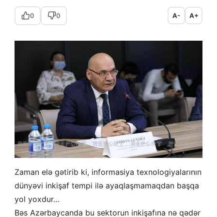
0
0
A-
A+
Zaman elə gətirib ki, informasiya texnologiyalarının
dünyəvi inkişaf tempi ilə ayaqlaşmamaqdan başqa
yol yoxdur…
Bəs Azərbaycanda bu sektorun inkişafına nə qədər