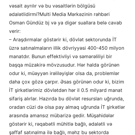
vəsait ayrılır və bu vəsaitlərin bölgüsü
ədalətlidirmi?Multi Media Mərkəzinin rəhbəri
Osman Gündüz bj və ya digər suallara belə cavab
verir:
– Araşdırmalar göstərir ki, dövlət sektorunda İT
üzrə satınalmaların illik dövriyyəsi 400-450 milyon
manatdır. Bunun effektivliyi və səmərəliliyi bir
başqa müzakirə mövzusudur. Hər halda görünən
odur ki, müəyyən irəliləyişlər olsa da, problemlər
daha çox gözə çarpır. Əsas
görünən odur ki, bizim
İT şirkətlərimiz dövlətdən hər il 0.5 milyard manat
sifariş alırlar. Hazırda bu dövlət resursları uğrunda,
oradan cüzi də olsa pay almaq uğrunda İT şirkətlər
arasında amansız mübarizə gedir. Müşahidələr
göstərir ki, rəqabətli mühitlə bağlı, ədalətli və
şəffaf satınalma ilə bağlı, məhz bu sektorda