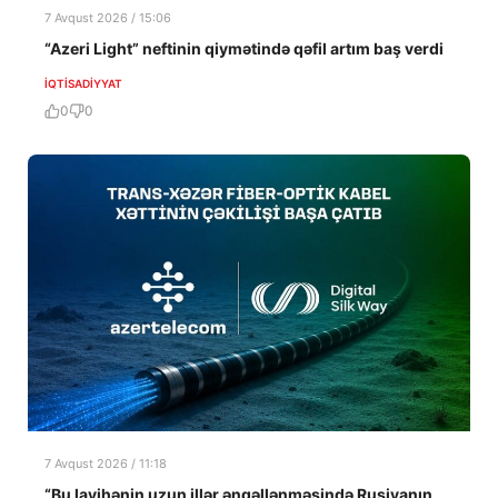
7 Avqust 2026 / 15:06
“Azeri Light” neftinin qiymətində qəfil artım baş verdi
İQTISADIYYAT
0
0
7 Avqust 2026 / 11:18
“Bu layihənin uzun illər əngəllənməsində Rusiyanın