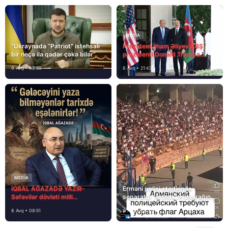
MEDİA
“Ukraynada “Patriot” istehsalı
Prezident İlham Əliyev ABŞ
bir neçə ilə qədər çəkə bilər”
prezidenti Donald Trampa
məktubunda yazıb ki…
9 Avq • 08:59
8 Avq • 21:43
MEDİA
İQBAL AĞAZADƏ YAZIR-
Erməni polisi stadionda
Səfəvilər dövləti milli
separatçı “Artsax”ın bayrağını
dövlətdirmi?
müsadirə etdi və…
8 Avq • 08:51
8 Avq • 08:39