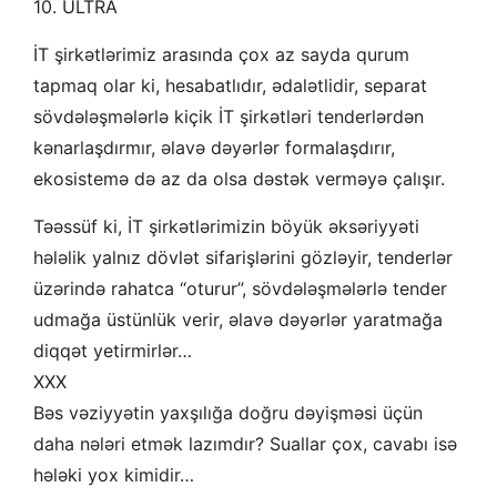
10. ULTRA
İT şirkətlərimiz arasında çox az sayda qurum
tapmaq olar ki, hesabatlıdır, ədalətlidir, separat
sövdələşmələrlə kiçik İT şirkətləri tenderlərdən
kənarlaşdırmır, əlavə dəyərlər formalaşdırır,
ekosistemə də az da olsa dəstək verməyə çalışır.
Təəssüf ki, İT şirkətlərimizin böyük əksəriyyəti
hələlik yalnız dövlət sifarişlərini gözləyir, tenderlər
üzərində rahatca “oturur”, sövdələşmələrlə tender
udmağa üstünlük verir, əlavə dəyərlər yaratmağa
diqqət yetirmirlər…
XXX
Bəs vəziyyətin yaxşılığa doğru dəyişməsi üçün
daha nələri etmək lazımdır? Suallar çox, cavabı isə
hələki yox kimidir…