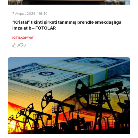
7 Avqust 2026 / 16:40
“Kristal” tikinti şirkəti tanınmış brendlə əməkdaşlığa
imza atıb – FOTOLAR
İQTISADIYYAT
0
0