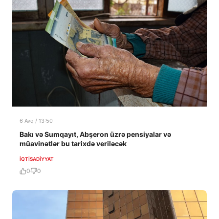
6 Avq / 13:50
Bakı və Sumqayıt, Abşeron üzrə pensiyalar və
müavinətlər bu tarixdə veriləcək
İQTISADIYYAT
0
0