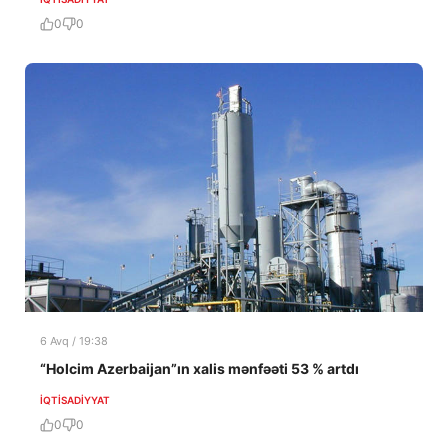
0
0
6 Avq / 19:38
“Holcim Azerbaijan”ın xalis mənfəəti 53 % artdı
İQTISADIYYAT
0
0