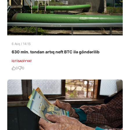
6 Avq / 14:15
630 mln. tondan artıq neft BTC ilə göndərilib
İQTISADIYYAT
0
0