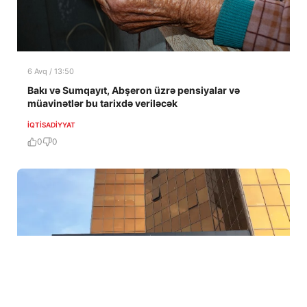
6 Avq / 13:50
Bakı və Sumqayıt, Abşeron üzrə pensiyalar və
müavinətlər bu tarixdə veriləcək
İQTISADIYYAT
0
0