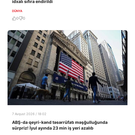
idxalı sıfıra endirildi
DÜNYA
0
0
7 Avqust 2026 / 18:02
ABŞ-da qeyri-kənd təsərrüfatı məşğulluğunda
sürpriz! İyul ayında 23 min iş yeri azalıb