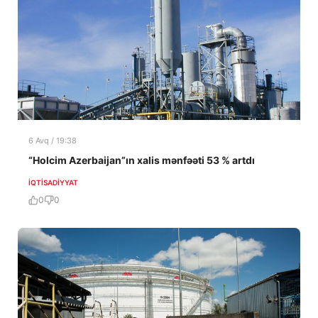
6 Avq / 19:38
“Holcim Azerbaijan”ın xalis mənfəəti 53 % artdı
İQTISADIYYAT
0
0