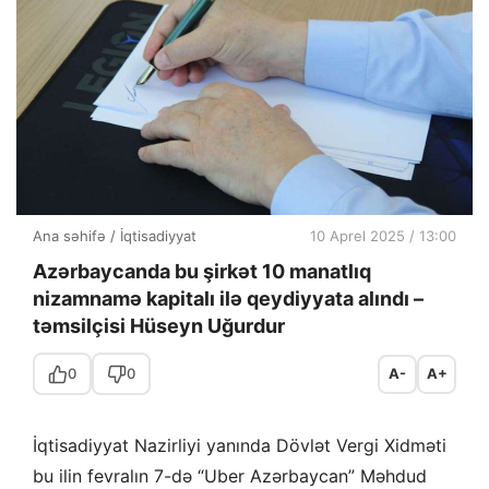
Ana səhifə
/
İqtisadiyyat
10 Aprel 2025 / 13:00
Azərbaycanda bu şirkət 10 manatlıq
nizamnamə kapitalı ilə qeydiyyata alındı –
təmsilçisi Hüseyn Uğurdur
0
0
A-
A+
İqtisadiyyat Nazirliyi yanında Dövlət Vergi Xidməti
bu ilin fevralın 7-də “Uber Azərbaycan” Məhdud