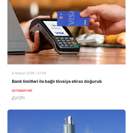
6 Avqust 2026 / 21:44
Bank limitləri ilə bağlı tövsiyə etiraz doğurub
İQTISADIYYAT
0
0