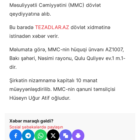
Məsuliyyətli Cəmiyyətini (MMC) dövlət
qeydiyyatına alıb.
Bu barədə
TEZADLAR.AZ
dövlət xidmətinə
istinadən xəbər verir.
Məlumata görə, MMC-nin hüquqi ünvanı AZ1007,
Bakı şəhəri, Nəsimi rayonu, Qulu Quliyev ev.1 m.1-
dir.
Şirkətin nizamnamə kapitalı 10 manat
müəyyənləşdirilib. MMC-nin qanuni təmsilçisi
Hüseyn Uğur Atif oğludur.
Xəbər maraqlı gəldi?
Sosial şəbəkələrdə paylaşın