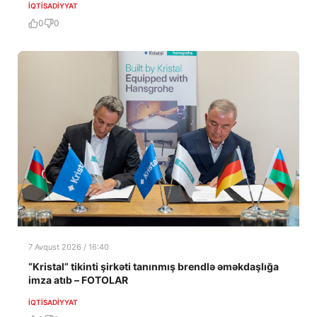
İQTISADIYYAT
0
0
7 Avqust 2026 / 16:40
“Kristal” tikinti şirkəti tanınmış brendlə əməkdaşlığa
imza atıb – FOTOLAR
İQTISADIYYAT