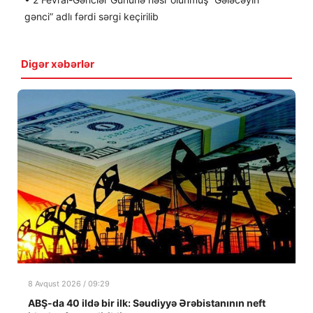
gənci” adlı fərdi sərgi keçirilib
Digər xəbərlər
8 Avqust 2026 / 09:29
ABŞ-da 40 ildə bir ilk: Səudiyyə Ərəbistanının neft