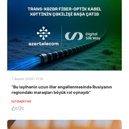
7 Avqust 2026 / 11:18
“Bu layihənin uzun illər əngəllənməsində Rusiyanın
regiondakı maraqları böyük rol oynayıb”
İQTISADIYYAT
0
0