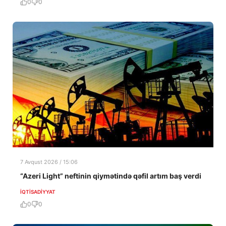
0
0
7 Avqust 2026 / 15:06
“Azeri Light” neftinin qiymətində qəfil artım baş verdi
İQTISADIYYAT
0
0