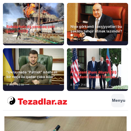
MEDİA
Bakıda hələ də yanacaq çəni
Niyə görkəmli şəxsiyyətləri bu
yanır – FOTO
şəkildə təhqir etmək lazımdır?
9 Avq • 18:00
9 Avq • 13:16
MEDİA
“Ukraynada “Patriot” istehsalı
Prezident İlham Əliyev ABŞ
bir neçə ilə qədər çəkə bilər”
prezidenti Donald Trampa
məktubunda yazıb ki…
9 Avq • 08:59
8 Avq • 21:43
Menyu