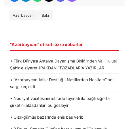
Azərbaycan
Bakı
"Azərbaycan" etiketi üzrə xəbərlər
• Türk Dünyası Antalya Dayanışma Birliği’nden Vali Hulusi
Şahin’e ziyaret-İRAKDAN “TƏZADLAR”A YAZIRLAR
• “Azərbaycan-Misir Dostluğu Nəsillərdən Nəsillərə” adlı
sərgi keçirildi
• Nəqliyat vasitəsinin istifadə təyinatı ilə bağlı sığorta
şirkətini aldadanları bu gözləyir
• Qızıl-gümüş bazarında eniş baş verib
• 2 Fevral-Gənclər Gününə həsr olunmuş “Gələcəyin