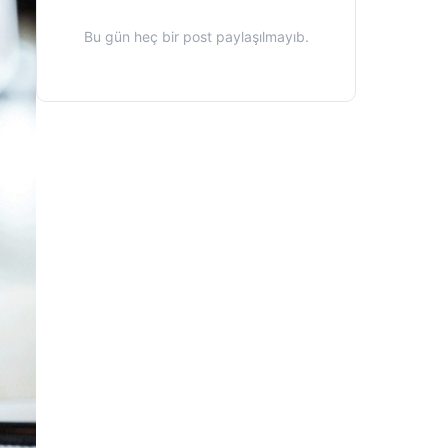
Bu gün heç bir post paylaşılmayıb.