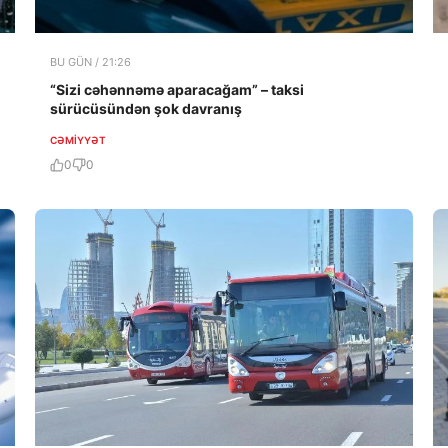
BU GÜN / 21:26
“Sizi cəhənnəmə aparacağam” – taksi
sürücüsündən şok davranış
CƏMIYYƏT
0
0