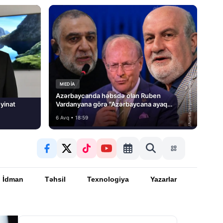
MEDİA
Azərbaycanda həbsdə olan Ruben
yinat
Vardanyana görə “Azərbaycana ayaq
basmayacağını” dedi və…
6 Avq • 18:59
İdman
Təhsil
Texnologiya
Yazarlar