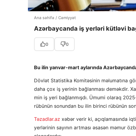
Ana səhifə
/
Cəmiyyət
Azərbaycanda iş yerləri kütləvi bağ
0
0
Bu ilin yanvar-mart aylarında Azərbaycanda
Dövlət Statistika Komitəsinin məlumatına görə
daha çox iş yerinin bağlanması deməkdir. Xa
min iş yeri bağlanmışdı. Ümumi olaraq 2025-ci
rübünün sonundan bu ilin birinci rübünün son
Təzadlar.az
xəbər verir ki, açıqlamasında iq
yerlərinin sayının artması əsasən məmur özba
əlaqədardır: