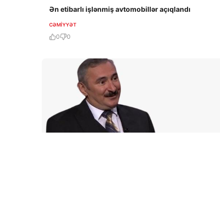
Ən etibarlı işlənmiş avtomobillər açıqlandı
CƏMIYYƏT
0
0
5 Avq / 20:08
Azad Məsiyev: Gürcüstan NATO-da real perspektiv
görmür