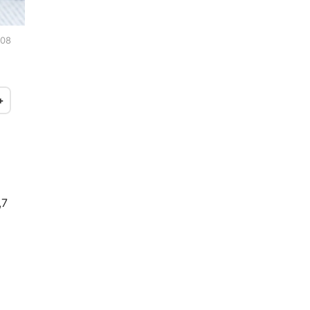
:08
+
,7