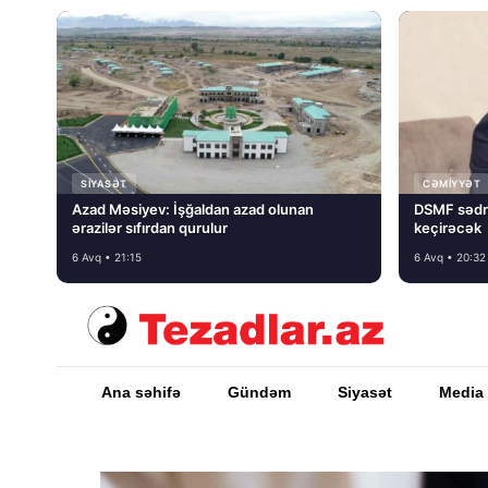
SIYASƏT
CƏMIYYƏT
Azad Məsiyev: İşğaldan azad olunan
DSMF sədr
ərazilər sıfırdan qurulur
keçirəcək
6 Avq • 21:15
6 Avq • 20:32
Ana səhifə
Gündəm
Siyasət
Media