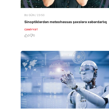
BU GÜN / 23:50
Sinoptiklərdən meteohəssas şəxslərə xəbərdarlıq
CƏMIYYƏT
0
0