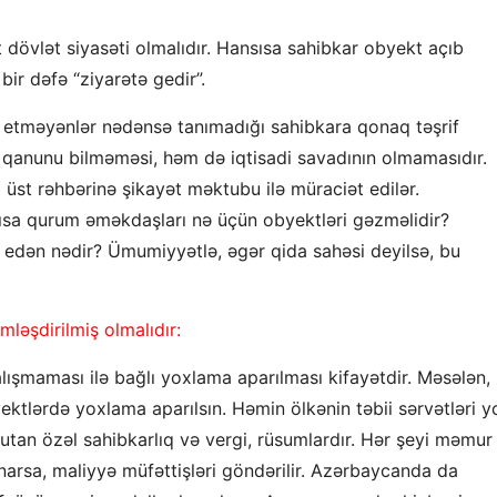
rt dövlət siyasəti olmalıdır. Hansısa sahibkar obyekt açıb
ir dəfə “ziyarətə gedir”.
 etməyənlər nədənsə tanımadığı sahibkara qonaq təşrif
m qanunu bilməməsi, həm də iqtisadi savadının olmamasıdır.
 üst rəhbərinə şikayət məktubu ilə müraciət edilər.
ısa qurum əməkdaşları nə üçün obyektləri gəzməlidir?
 edən nədir? Ümumiyyətlə, əgər qida sahəsi deyilsə, bu
mləşdirilmiş olmalıdır:
çalışmaması ilə bağlı yoxlama aparılması kifayətdir. Məsələn,
ktlərdə yoxlama aparılsın. Həmin ölkənin təbii sərvətləri y
tutan özəl sahibkarlıq və vergi, rüsumlardır. Hər şeyi məmur
anarsa, maliyyə müfəttişləri göndərilir. Azərbaycanda da