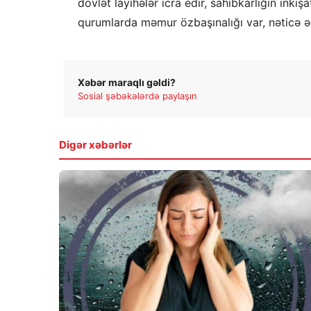
dövlət layihələr icra edir, sahibkarlığın inki
qurumlarda məmur özbaşınalığı var, nəticə ə
Xəbər maraqlı gəldi?
Sosial şəbəkələrdə paylaşın
Digər xəbərlər