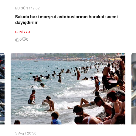
BU GÜN / 19:02
Bakıda bəzi marşrut avtobuslarının hərəkət sxemi
dəyişdirilir
CƏMIYYƏT
0
0
5 Avq / 20:50