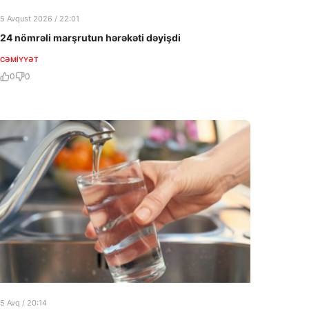
5 Avqust 2026 / 22:01
24 nömrəli marşrutun hərəkəti dəyişdi
CƏMIYYƏT
0
0
5 Avq / 20:14