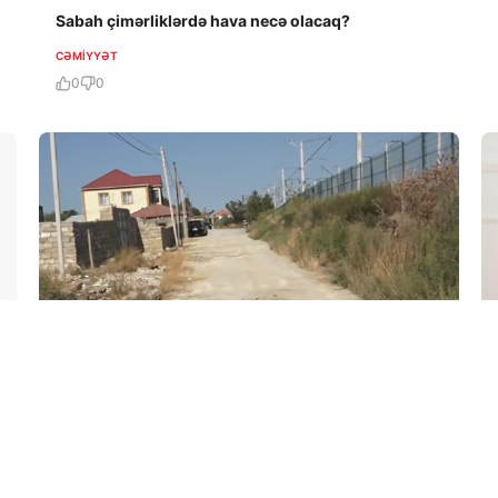
Sabah çimərliklərdə hava necə olacaq?
CƏMIYYƏT
0
0
5 Avq / 19:38
Asfaltsız küçələr sakinləri bezdirib
CƏMIYYƏT