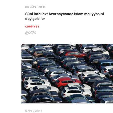
BU GÜN / 20:14
Süni intellekt Azərbaycanda İslam maliyyəsini
dəyişə bilər
CƏMIYYƏT
0
0
5 Avq / 21:44