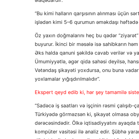
“Bu kimi halların qarşısının alınması üçün sə
işlədən kimi 5–6 qurumun əməkdaşı həftədə b
Öz yaxın doğmalarını heç bu qədər “ziyarət”
buyurur. İkinci bir məsələ isə sahibkarın hə
Əks halda qanuni şəkildə cavab verilər və ya
Ümumiyyətlə, əgər qida sahəsi deyilsə, hans
Vətəndaş şikayəti yoxdursa, onu buna vadar
yoxlamalar yığışdırılmalıdır”.
Ekspert qeyd edib ki, hər şey tamamilə siste
“Sadəcə iş saatları və işçinin rəsmi çalışıb-
Türkiyədə görməzsən ki, şikayət olmasa obye
dərəcəsindədir. Ölkə iqtisadiyyatını ayaqda 
kompüter vasitəsi ilə analiz edir. Şübhə yar