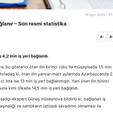
14 İyun 2026 / 01
lanır – Son rəsmi statistika
A-
A
 4,2 min iş yeri bağlanıb
.
, bu göstərici ötən ilin birinci rübü ilə müqayisədə 1,5 min
tırladaq ki, ötən ilin yanvar-mart aylarında Azərbaycanda 2
 ildə isə 13 min iş yeri bağlanmışdı. Yəni ötən ilin birinci
una kimi ölkədə 14,5 min iş yeri bağlanıb.
tisadçı-ekspert Günay Hüseynova bildirib ki, bağlanan iş
şınalığı və sahibkarın iqtisadi savadının olmaması ilə