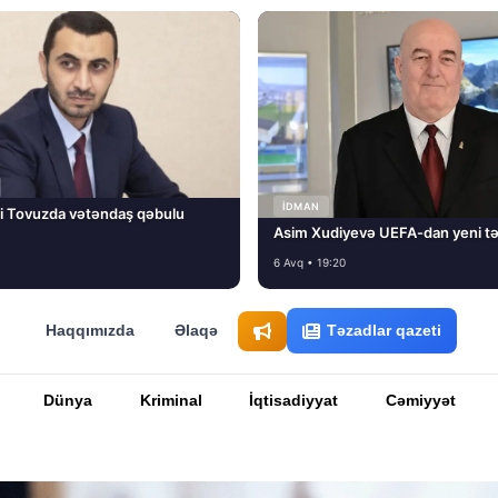
İDMAN
i Tovuzda vətəndaş qəbulu
Asim Xudiyevə UEFA-dan yeni tə
6 Avq • 19:20
Haqqımızda
Əlaqə
Təzadlar qazeti
Dünya
Kriminal
İqtisadiyyat
Cəmiyyət