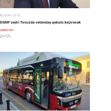
BU GÜN / 20:32
DSMF sədri Tovuzda vətəndaş qəbulu keçirəcək
CƏMIYYƏT
0
0