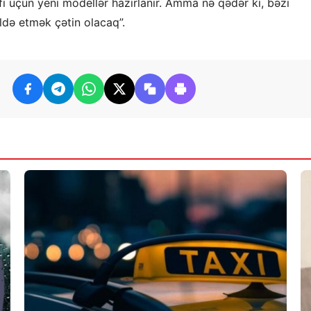
şafı üçün yeni modellər hazırlanır. Amma nə qədər ki, bəzi
ldə etmək çətin olacaq”.