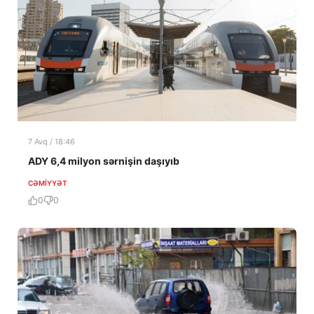
7 Avq / 18:46
ADY 6,4 milyon sərnişin daşıyıb
CƏMIYYƏT
0
0