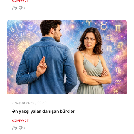
CƏMIYYƏT
0
0
7 Avqust 2026 / 22:59
Ən yaxşı yalan danışan bürclər
CƏMIYYƏT
0
0