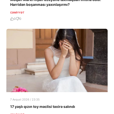
Harridən boşanması yaxınlaşırmı?
CƏMIYYƏT
0
0
7 Avqust 2026 / 23:35
17 yaşlı qızın toy məclisi təxirə salındı