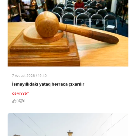
7 Avqust 2026 / 19:40
İsmayıllıdakı yataq hərraca çıxarılır
CƏMIYYƏT
0
0