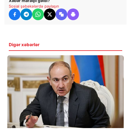
Xəbər maraqlı gəldi?
Sosial şəbəkələrdə paylaşın
Digər xəbərlər