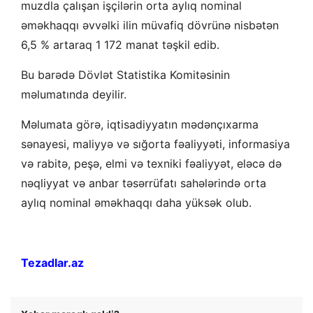
muzdla çalışan işçilərin orta aylıq nominal
əməkhaqqı əvvəlki ilin müvafiq dövrünə nisbətən
6,5 % artaraq 1 172 manat təşkil edib.
Bu barədə Dövlət Statistika Komitəsinin
məlumatında deyilir.
Məlumata görə, iqtisadiyyatın mədənçıxarma
sənayesi, maliyyə və sığorta fəaliyyəti, informasiya
və rabitə, peşə, elmi və texniki fəaliyyət, eləcə də
nəqliyyat və anbar təsərrüfatı sahələrində orta
aylıq nominal əməkhaqqı daha yüksək olub.
Tezadlar.az