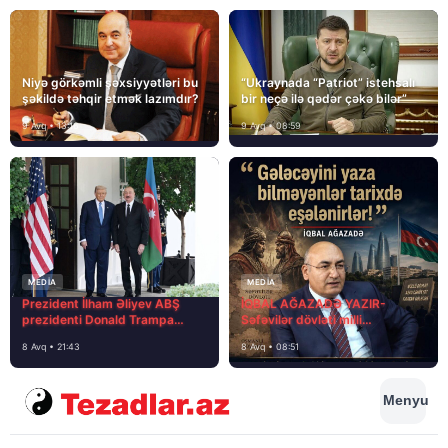
Niyə görkəmli şəxsiyyətləri bu
“Ukraynada “Patriot” istehsalı
şəkildə təhqir etmək lazımdır?
bir neçə ilə qədər çəkə bilər”
9 Avq • 13:16
9 Avq • 08:59
MEDİA
MEDİA
Prezident İlham Əliyev ABŞ
İQBAL AĞAZADƏ YAZIR-
prezidenti Donald Trampa
Səfəvilər dövləti milli
məktubunda yazıb ki…
dövlətdirmi?
8 Avq • 21:43
8 Avq • 08:51
Menyu