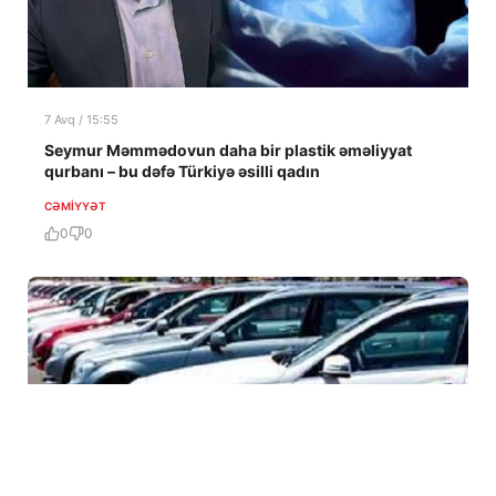
7 Avq / 15:55
Seymur Məmmədovun daha bir plastik əməliyyat
qurbanı – bu dəfə Türkiyə əsilli qadın
CƏMIYYƏT
0
0