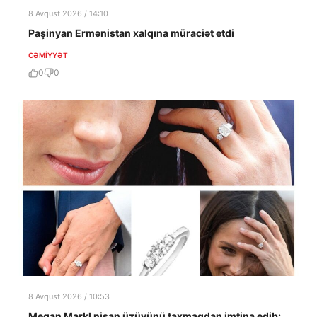
8 Avqust 2026 / 14:10
Paşinyan Ermənistan xalqına müraciət etdi
CƏMIYYƏT
0
0
8 Avqust 2026 / 10:53
Meqan Markl nişan üzüyünü taxmaqdan imtina edib: