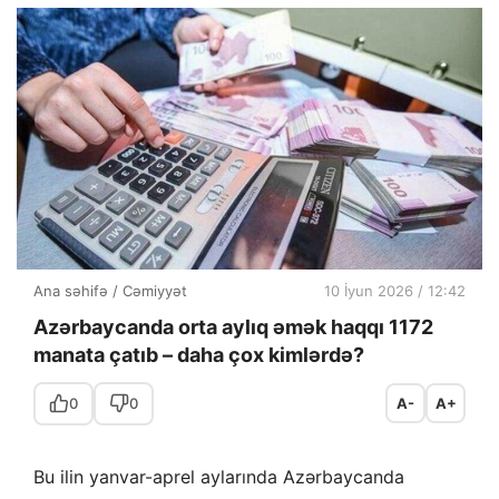
Ana səhifə
/
Cəmiyyət
10 İyun 2026 / 12:42
Azərbaycanda orta aylıq əmək haqqı 1172
manata çatıb – daha çox kimlərdə?
0
0
A-
A+
Bu ilin yanvar-aprel aylarında Azərbaycanda