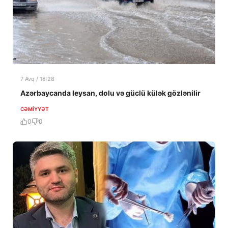
7 Avq / 18:28
Azərbaycanda leysan, dolu və güclü külək gözlənilir
CƏMIYYƏT
0
0