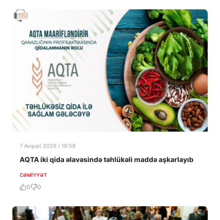
7 Avqust 2026 / 19:58
AQTA iki qida əlavəsində təhlükəli maddə aşkarlayıb
CƏMIYYƏT
0
0