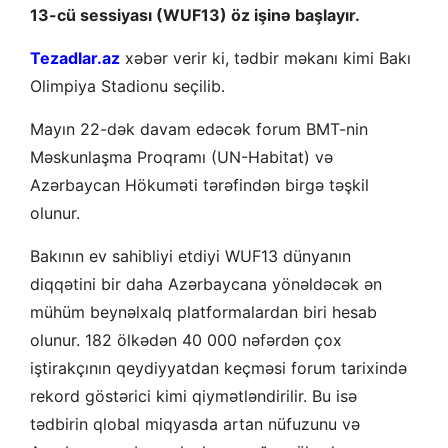
13-cü sessiyası (WUF13) öz işinə başlayır.
Tezadlar.az
xəbər verir ki, tədbir məkanı kimi Bakı
Olimpiya Stadionu seçilib.
Mayın 22-dək davam edəcək forum BMT-nin
Məskunlaşma Proqramı (UN-Habitat) və
Azərbaycan Hökuməti tərəfindən birgə təşkil
olunur.
Bakının ev sahibliyi etdiyi WUF13 dünyanın
diqqətini bir daha Azərbaycana yönəldəcək ən
mühüm beynəlxalq platformalardan biri hesab
olunur. 182 ölkədən 40 000 nəfərdən çox
iştirakçının qeydiyyatdan keçməsi forum tarixində
rekord göstərici kimi qiymətləndirilir. Bu isə
tədbirin qlobal miqyasda artan nüfuzunu və