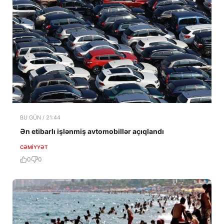
BU GÜN / 21:44
Ən etibarlı işlənmiş avtomobillər açıqlandı
CƏMIYYƏT
0
0