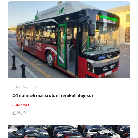
BU GÜN / 22:01
24 nömrəli marşrutun hərəkəti dəyişdi
CƏMIYYƏT
0
0