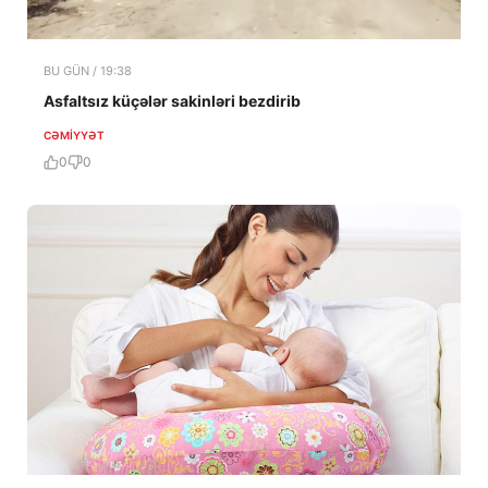
BU GÜN / 19:38
Asfaltsız küçələr sakinləri bezdirib
CƏMIYYƏT
0
0