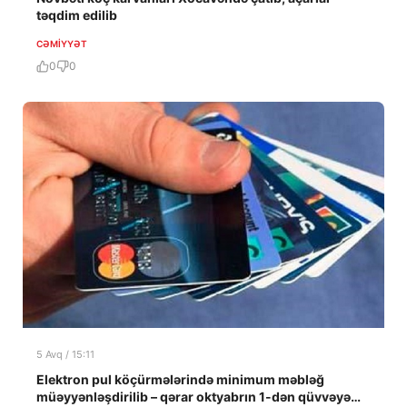
təqdim edilib
CƏMIYYƏT
0
0
5 Avq / 15:11
Elektron pul köçürmələrində minimum məbləğ
müəyyənləşdirilib – qərar oktyabrın 1-dən qüvvəyə