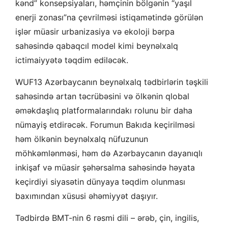
kənd” konsepsiyaları, həmçinin bölgənin “yaşıl
enerji zonası”na çevrilməsi istiqamətində görülən
işlər müasir urbanizasiya və ekoloji bərpa
sahəsində qabaqcıl model kimi beynəlxalq
ictimaiyyətə təqdim ediləcək.
WUF13 Azərbaycanın beynəlxalq tədbirlərin təşkili
sahəsində artan təcrübəsini və ölkənin qlobal
əməkdaşlıq platformalarındakı rolunu bir daha
nümayiş etdirəcək. Forumun Bakıda keçirilməsi
həm ölkənin beynəlxalq nüfuzunun
möhkəmlənməsi, həm də Azərbaycanın dayanıqlı
inkişaf və müasir şəhərsalma sahəsində həyata
keçirdiyi siyasətin dünyaya təqdim olunması
baxımından xüsusi əhəmiyyət daşıyır.
Tədbirdə BMT-nin 6 rəsmi dili – ərəb, çin, ingilis,