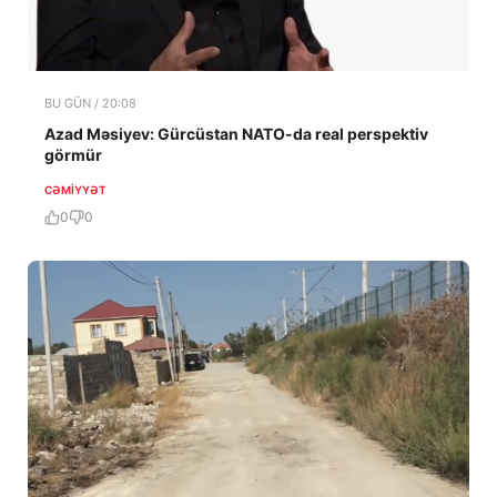
BU GÜN / 20:08
Azad Məsiyev: Gürcüstan NATO-da real perspektiv
görmür
CƏMIYYƏT
0
0