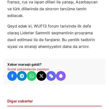
fransız, rus və ispan dilləri ilə yanaşı, Azərbaycan
və türk dillərində də sinxron tərcümə təmin
ediləcək.
Qeyd edək ki, WUF13 forum tarixində ilk dəfə
olaraq Liderlər Sammiti seqmentinin proqrama
daxil edilməsi ilə də fərqlənir. Bu yenilik tədbirin
siyasi və strateji əhəmiyyətini daha da artırır.
Xəbər maraqlı gəldi?
Sosial şəbəkələrdə paylaşın
Digər xəbərlər