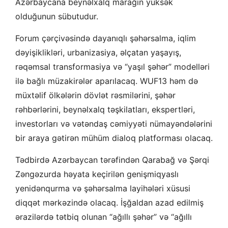
Azərbaycana beynəlxalq marağın yüksək
olduğunun sübutudur.
Forum çərçivəsində dayanıqlı şəhərsalma, iqlim
dəyişiklikləri, urbanizasiya, əlçatan yaşayış,
rəqəmsal transformasiya və “yaşıl şəhər” modelləri
ilə bağlı müzakirələr aparılacaq. WUF13 həm də
müxtəlif ölkələrin dövlət rəsmilərini, şəhər
rəhbərlərini, beynəlxalq təşkilatları, ekspertləri,
investorları və vətəndaş cəmiyyəti nümayəndələrini
bir araya gətirən mühüm dialoq platforması olacaq.
Tədbirdə Azərbaycan tərəfindən Qarabağ və Şərqi
Zəngəzurda həyata keçirilən genişmiqyaslı
yenidənqurma və şəhərsalma layihələri xüsusi
diqqət mərkəzində olacaq. İşğaldan azad edilmiş
ərazilərdə tətbiq olunan “ağıllı şəhər” və “ağıllı