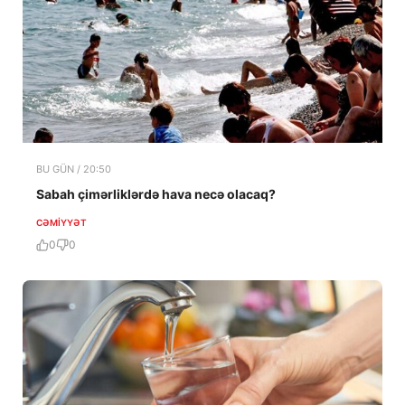
BU GÜN / 20:50
Sabah çimərliklərdə hava necə olacaq?
CƏMIYYƏT
0
0