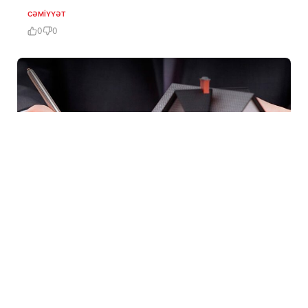
minəcək
CƏMIYYƏT
0
0
5 Avq / 14:50
DİQQƏT: Aylığı 620 manatdan başlayan təmirli
mənzillərin kirayə mexanizmli satışı başlayır
CƏMIYYƏT