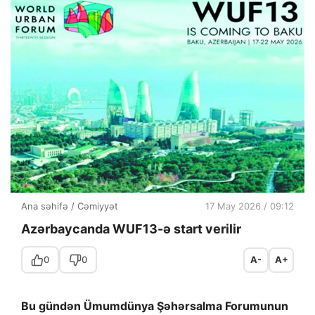
Ana səhifə
/
Cəmiyyət
17 May 2026 / 09:12
Azərbaycanda WUF13-ə start verilir
0
0
A-
A+
Bu gündən Ümumdünya Şəhərsalma Forumunun