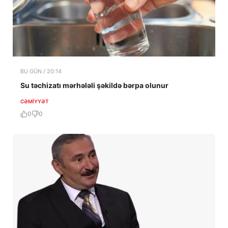
BU GÜN / 20:14
Su təchizatı mərhələli şəkildə bərpa olunur
CƏMIYYƏT
0
0