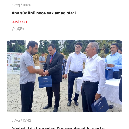
5 Avq / 18:26
Ana südünü necə saxlamaq olar?
CƏMIYYƏT
0
0
5 Avq / 15:42
Növbəti köç karvanları Xocavəndə çatıb, açarlar