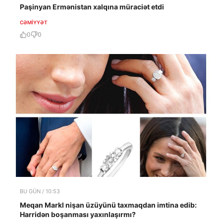
Paşinyan Ermənistan xalqına müraciət etdi
CƏMIYYƏT
0
0
BU GÜN / 10:53
Meqan Markl nişan üzüyünü taxmaqdan imtina edib:
Harridən boşanması yaxınlaşırmı?