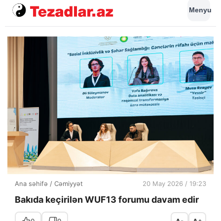
Menyu
Ana səhifə
/
Cəmiyyət
20 May 2026 / 19:23
Bakıda keçirilən WUF13 forumu davam edir
0
0
A-
A+