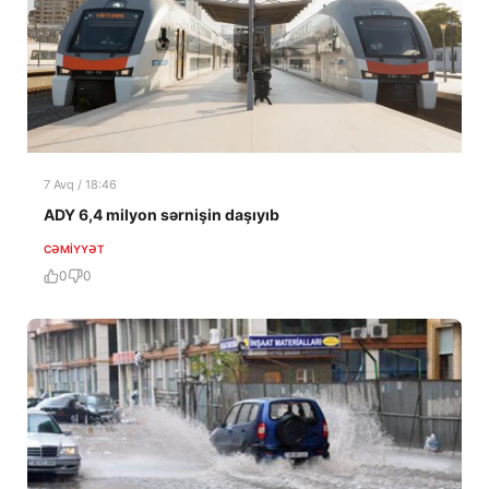
7 Avq / 18:46
ADY 6,4 milyon sərnişin daşıyıb
CƏMIYYƏT
0
0