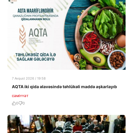
7 Avqust 2026 / 19:58
AQTA iki qida əlavəsində təhlükəli maddə aşkarlayıb
CƏMIYYƏT
0
0