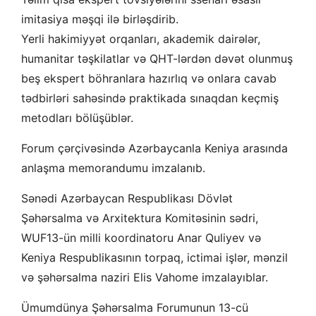
imitasiya məşqi ilə birləşdirib.
Yerli hakimiyyət orqanları, akademik dairələr,
humanitar təşkilatlar və QHT-lərdən dəvət olunmuş
beş ekspert böhranlara hazırlıq və onlara cavab
tədbirləri sahəsində praktikada sınaqdan keçmiş
metodları bölüşüblər.
Forum çərçivəsində Azərbaycanla Keniya arasında
anlaşma memorandumu imzalanıb.
Sənədi Azərbaycan Respublikası Dövlət
Şəhərsalma və Arxitektura Komitəsinin sədri,
WUF13-ün milli koordinatoru Anar Quliyev və
Keniya Respublikasının torpaq, ictimai işlər, mənzil
və şəhərsalma naziri Elis Vahome imzalayıblar.
Ümumdünya Şəhərsalma Forumunun 13-cü