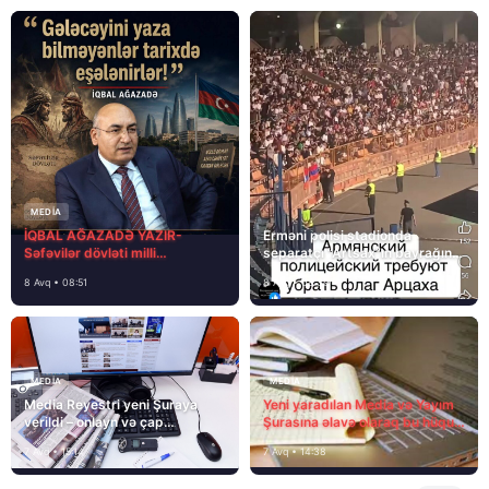
MEDİA
İQBAL AĞAZADƏ YAZIR-
Erməni polisi stadionda
Səfəvilər dövləti milli
separatçı “Artsax”ın bayrağını
dövlətdirmi?
müsadirə etdi və…
8 Avq • 08:51
8 Avq • 08:39
MEDİA
MEDİA
Media Reyestri yeni Şuraya
Yeni yaradılan Media və Yayım
verildi – onlayn və çap
Şurasına əlavə olaraq bu hüquq
mediasını nə gözləyir?
və vəzifələr də verilib
7 Avq • 15:14
7 Avq • 14:38