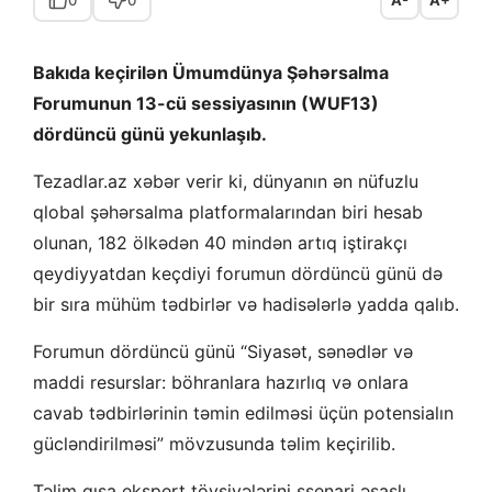
Bakıda keçirilən Ümumdünya Şəhərsalma
Forumunun 13-cü sessiyasının (WUF13)
dördüncü günü yekunlaşıb.
Tezadlar.az xəbər verir ki, dünyanın ən nüfuzlu
qlobal şəhərsalma platformalarından biri hesab
olunan, 182 ölkədən 40 mindən artıq iştirakçı
qeydiyyatdan keçdiyi forumun dördüncü günü də
bir sıra mühüm tədbirlər və hadisələrlə yadda qalıb.
Forumun dördüncü günü “Siyasət, sənədlər və
maddi resurslar: böhranlara hazırlıq və onlara
cavab tədbirlərinin təmin edilməsi üçün potensialın
gücləndirilməsi” mövzusunda təlim keçirilib.
Təlim qısa ekspert tövsiyələrini ssenari əsaslı