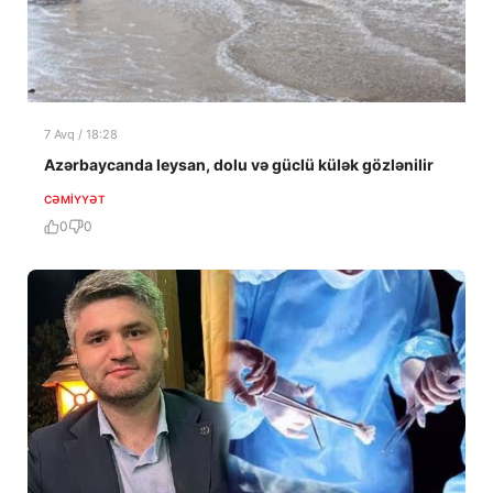
7 Avq / 18:28
Azərbaycanda leysan, dolu və güclü külək gözlənilir
CƏMIYYƏT
0
0