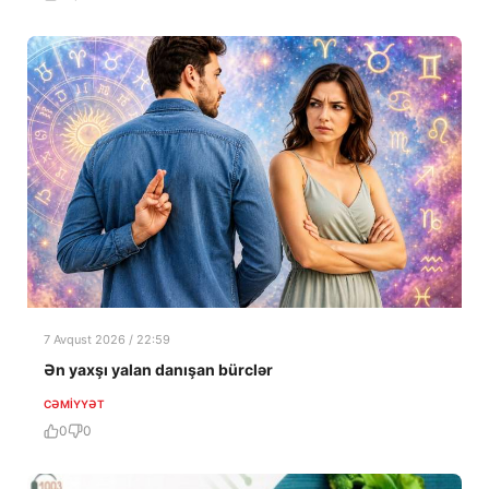
7 Avqust 2026 / 22:59
Ən yaxşı yalan danışan bürclər
CƏMIYYƏT
0
0