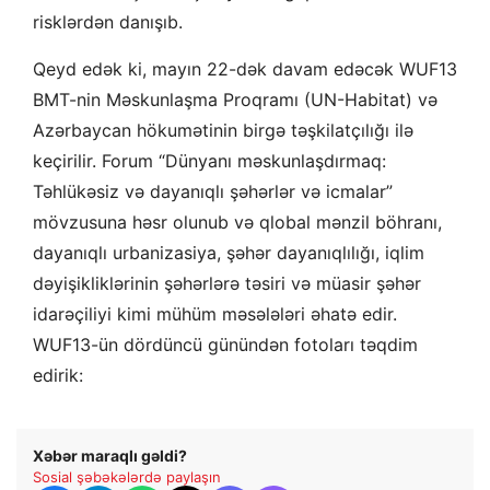
risklərdən danışıb.
Qeyd edək ki, mayın 22-dək davam edəcək WUF13
BMT-nin Məskunlaşma Proqramı (UN-Habitat) və
Azərbaycan hökumətinin birgə təşkilatçılığı ilə
keçirilir. Forum “Dünyanı məskunlaşdırmaq:
Təhlükəsiz və dayanıqlı şəhərlər və icmalar”
mövzusuna həsr olunub və qlobal mənzil böhranı,
dayanıqlı urbanizasiya, şəhər dayanıqlılığı, iqlim
dəyişikliklərinin şəhərlərə təsiri və müasir şəhər
idarəçiliyi kimi mühüm məsələləri əhatə edir.
WUF13-ün dördüncü günündən fotoları təqdim
edirik:
Xəbər maraqlı gəldi?
Sosial şəbəkələrdə paylaşın