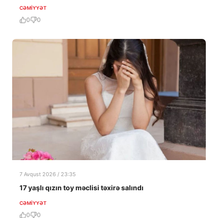
CƏMIYYƏT
0
0
7 Avqust 2026 / 23:35
17 yaşlı qızın toy məclisi təxirə salındı
CƏMIYYƏT
0
0