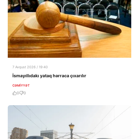
7 Avqust 2026 / 19:40
İsmayıllıdakı yataq hərraca çıxarılır
CƏMIYYƏT
0
0