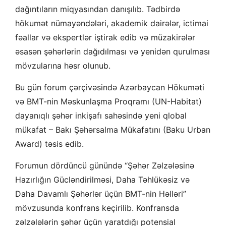
dağıntıların miqyasından danışılıb. Tədbirdə
hökumət nümayəndələri, akademik dairələr, ictimai
fəallar və ekspertlər iştirak edib və müzakirələr
əsasən şəhərlərin dağıdılması və yenidən qurulması
mövzularına həsr olunub.
Bu gün forum çərçivəsində Azərbaycan Hökuməti
və BMT-nin Məskunlaşma Proqramı (UN-Habitat)
dayanıqlı şəhər inkişafı sahəsində yeni qlobal
mükafat – Bakı Şəhərsalma Mükafatını (Baku Urban
Award) təsis edib.
Forumun dördüncü günündə “Şəhər Zəlzələsinə
Hazırlığın Gücləndirilməsi, Daha Təhlükəsiz və
Daha Davamlı Şəhərlər üçün BMT-nin Həlləri”
mövzusunda konfrans keçirilib. Konfransda
zəlzələlərin şəhər üçün yaratdığı potensial