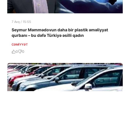
7 Avq / 15:55
Seymur Məmmədovun daha bir plastik əməliyyat
qurbanı – bu dəfə Türkiyə əsilli qadın
CƏMIYYƏT
0
0