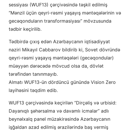
sessiyası (WUF13) çərçivəsində təşkil edilmiş
“Mənzil üçün qeyri-rəsmi yaşayış məntəqələrinin və
gecəqonduların transformasiyası” mövzusunda
tədbir keçirilib.
Tədbirdə çıxış edən Azərbaycanın iqtisadiyyat
naziri Mikayıl Cabbarov bildirib ki, Sovet dövründə
qeyri-rəsmi yaşayış məntəqələri (gecəqondular)
müəyyən dərəcədə mövcud olsa da, dövlət
tərəfindən tanınmayıb.
Almatı WUF13-ün dördüncü günündə Vision Zero
layihəsini təqdim edib.
WUF13 çərçivəsində keçirilən “Dirçəliş və urbisid:
Dayanıqlı şəhərsalma və davamlı icmalar” adlı
beynəlxalq panel müzakirəsində Azərbaycanın
işğaldan azad edilmiş ərazilərində baş vermiş